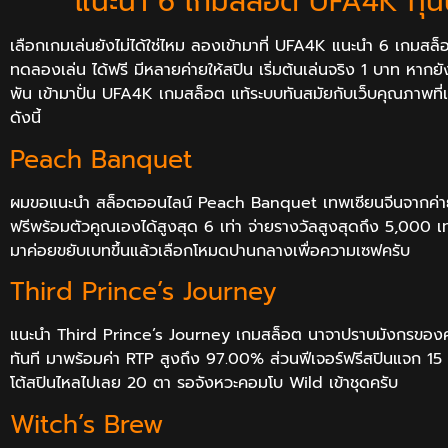
แนะนำ 6 เกมสล็อต UFA4K ทุนน้
เลือกเกมเล่นยังไม่ได้ใช่ไหม ลองเข้ามาที่ UFA4K แนะนำ 6 เกมสล
ทดลองเล่น ได้ฟรี มีหลายค่ายให้สปิน เริ่มต้นเล่นจริง 1 บาท หากยั
พัน เข้ามาปั่น UFA4K เกมสล็อต แท้ระบบทันสมัยกับเว็บคุณภาพที่เชื
ดังนี้
Peach Banquet
ผมขอแนะนำ สล็อตออนไลน์ Peach Banquet เทพเซียนจีนจากค่าย Slo
ฟรีพร้อมตัวคูณเองได้สูงสุด 6 เท่า จ่ายรางวัลสูงสุดถึง 5,000 เท
มาค่อยขยับเบทขึ้นแล้วเลือกโหมดปานกลางเพื่อความเซฟครับ
Third Prince’s Journey
แนะนำ Third Prince’s Journey เกมสล็อต นาจาปราบมังกรของค่าย
ทันที มาพร้อมค่า RTP สูงถึง 97.00% ส่วนฟีเจอร์ฟรีสปินแจก 15 
โต้สปินไหลไปเลย 20 ตา รอจังหวะคอมโบ Wild เข้าชุดครับ
Witch’s Brew