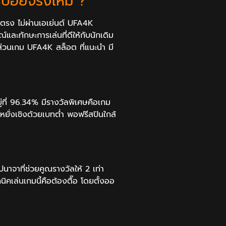
บ่อยจริงไหม ?
บตรง ไม่ผ่านเอเย่นต์ UFA4K
และทักษะการเล่นที่ดีให้กับนักเดิม
บ ส่วนเกม UFA4K สล็อต ที่แนะนำ มี
ที่ 96.34% มีรางวัลพิเศษคือเกม
หยั่งเชิงด้วยเบทต่ำ พอฟรีสปินใกล้
จาที่ช่วยคูณรางวัลให้ 2 เท่า
คเล่นเกมนี้คือต้องตื๊อ โดยตั้งออ