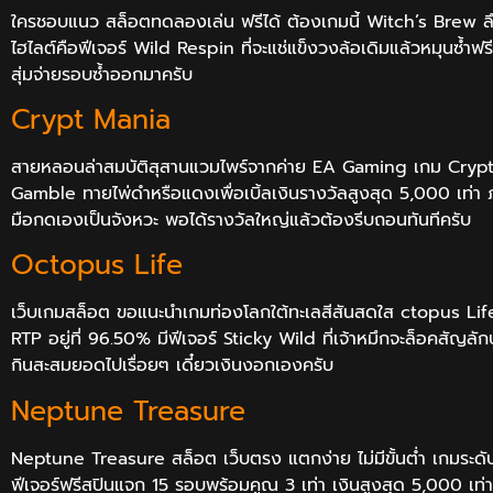
ใครชอบแนว สล็อตทดลองเล่น ฟรีได้ ต้องเกมนี้ Witch’s Brew ลึ
ไฮไลต์คือฟีเจอร์ Wild Respin ที่จะแช่แข็งวงล้อเดิมแล้วหมุนซ้ำฟ
สุ่มจ่ายรอบซ้ำออกมาครับ
Crypt Mania
สายหลอนล่าสมบัติสุสานแวมไพร์จากค่าย EA Gaming เกม Crypt Ma
Gamble ทายไพ่ดำหรือแดงเพื่อเบิ้ลเงินรางวัลสูงสุด 5,000 เท่า ภ
มือกดเองเป็นจังหวะ พอได้รางวัลใหญ่แล้วต้องรีบถอนทันทีครับ
Octopus Life
เว็บเกมสล็อต ขอแนะนำเกมท่องโลกใต้ทะเลสีสันสดใส ctopus Life
RTP อยู่ที่ 96.50% มีฟีเจอร์ Sticky Wild ที่เจ้าหมึกจะล็อคสัญลัก
กินสะสมยอดไปเรื่อยๆ เดี๋ยวเงินงอกเองครับ
Neptune Treasure
Neptune Treasure สล็อต เว็บตรง แตกง่าย ไม่มีขั้นต่ำ เกมระ
ฟีเจอร์ฟรีสปินแจก 15 รอบพร้อมคูณ 3 เท่า เงินสูงสุด 5,000 เท่า