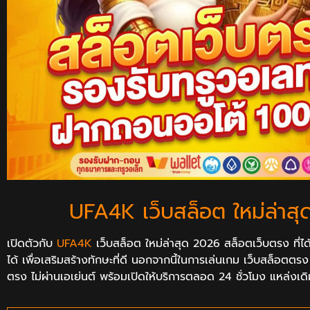
UFA4K เว็บสล็อต ใหม่ล่าส
เปิดตัวกับ
UFA4K
เว็บสล็อต ใหม่ล่าสุด 2026 สล็อตเว็บตรง ท
ได้ เพื่อเสริมสร้างทักษะที่ดี นอกจากนี้ในการเล่นเกม เว็บสล็อต
ตรง ไม่ผ่านเอเย่นต์ พร้อมเปิดให้บริการตลอด 24 ชั่วโมง แหล่งเดิ