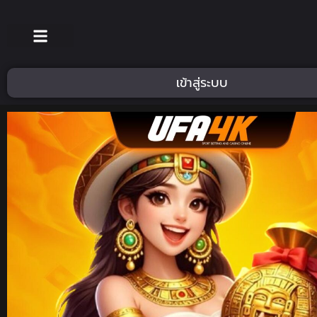
เข้าสู่ระบบ