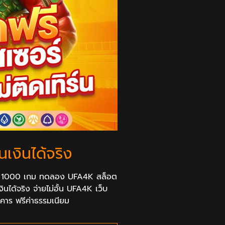
เงินได้จริง
0 – 1000 เกม ทดลอง UFA4K สล็อต
นได้จริง จ่ายไม่อั้น UFA4K เว็บ
าคาร ฟรีค่าธรรมเนียม