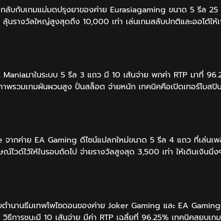
กลับกับเกมแม่มดปรุงยาของค่าย Eurasiagaming ขนาด 5 รีล 25 เส้
รี ลุ้นรางวัลใหญ่สูงสุดถึง 10,000 เท่า เล่นเกมสลับปกติและออโต้ให้
niaมาในระบบ 5 รีล 3 แถว มี 10 เส้นจ่าย พกค่า RTP มาที่ 96.22
าพรวมเกมผันผวนสูง ปั่นสล็อต จ่ายหนัก เทคนิคคือเปิดเทอร์โบสปินเ
 จากค่าย EA Gaming ดีไซน์แปลกใหม่ขนาด 5 รีล 4 แถว ที่เล่นเพ
ษณ์ไวด์ไว้ให้ในรอบถัดไป จ่ายรางวัลสูงสุด 3,500 เท่า ให้เดินเงินนิ่
ดับตำนานธีมเทพโพไซดอนของค่าย Joker Gaming และ EA Gaming มา
 วิธีการชนะมี 10 เส้นจ่าย มีค่า RTP เฉลี่ยที่ 96.25% เทคนิคสยบเก