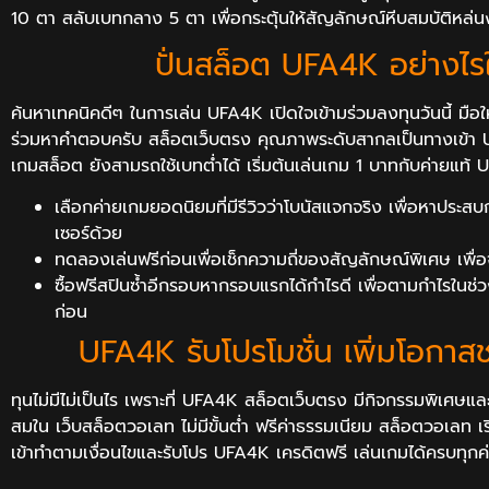
10 ตา สลับเบทกลาง 5 ตา เพื่อกระตุ้นให้สัญลักษณ์หีบสมบัติหล่น
ปั่นสล็อต UFA4K อย่างไรใ
ค้นหาเทคนิคดีๆ ในการเล่น UFA4K เปิดใจเข้ามร่วมลงทุนวันนี้ มือใ
ร่วมหาคำตอบครับ สล็อตเว็บตรง คุณภาพระดับสากลเป็นทางเข้า UFA4
เกมสล็อต ยังสามรถใช้เบทต่ำได้ เริ่มต้นเล่นเกม 1 บาทกับค่ายแท้
เลือกค่ายเกมยอดนิยมที่มีรีวิวว่าโบนัสแจกจริง เพื่อหาประ
เซอร์ด้วย
ทดลองเล่นฟรีก่อนเพื่อเช็กความถี่ของสัญลักษณ์พิเศษ เพื่อจ
ซื้อฟรีสปินซ้ำอีกรอบหากรอบแรกได้กำไรดี เพื่อตามกำไรในช่วงแ
ก่อน
UFA4K รับโปรโมชั่น เพิ่มโอกาส
ทุนไม่มีไม่เป็นไร เพราะที่ UFA4K สล็อตเว็บตรง มีกิจกรรมพิเศษแล
สมใน เว็บสล็อตวอเลท ไม่มีขั้นต่ำ ฟรีค่าธรรมเนียม สล็อตวอเลท เ
เข้าทำตามเงื่อนไขและรับโปร UFA4K เครดิตฟรี เล่นเกมได้ครบทุกค่าย 