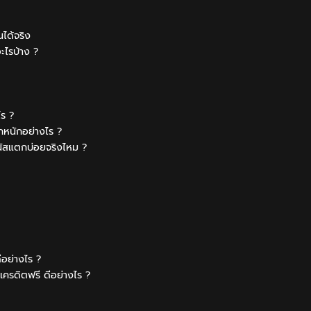
ได้จริง
ะไรบ้าง ?
ไร ?
กหนักอย่างไร ?
นัสแตกบ่อยจริงไหม ?
ีอย่างไร ?
ครดิตฟรี ดีอย่างไร ?