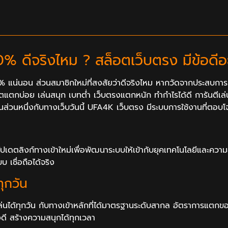
% ดีจริงไหม ? สล็อตเว็บตรง มีข้อดีอะ
100% แน่นอน ส่วนสมาชิกใหม่ที่สงสัยว่าดีจริงไหม หากวัดจากประสบ
อตแตกบ่อย เล่นสนุก เบทต่ำ เว็บตรงแตกหนัก ทำกำไรได้ดี การันตีเล่น
นส่วนหนึ่งกับทางเว็บวันนี้ UFA4K เว็บตรง มีระบบการใช้งานที่ตอบโจ
ัปเดตลิงก์ทางเข้าใหม่เพื่อพัฒนาระบบให้เข้ากับยุคเทคโนโลยีและคว
 เชื่อถือได้จริง
ุกวัน
ล่นได้ทุกวัน กับทางเข้าหลักที่ได้มาตรฐานระดับสากล อัตราการแต
างดี สร้างความสนุกได้ทุกเวลา