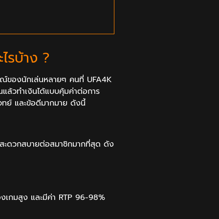
ไรบ้าง ?
การณ์ของนักเล่นหลายๆ คนที่ UFA4K
แล้วทำเงินได้แบบคุ้มค่าต่อการ
ทย์ และข้อดีมากมาย ดังนี้
ามสะดวกสบายต่อสมาชิกมากที่สุด ดัง
กของเกมสูง และมีค่า RTP 96-98%