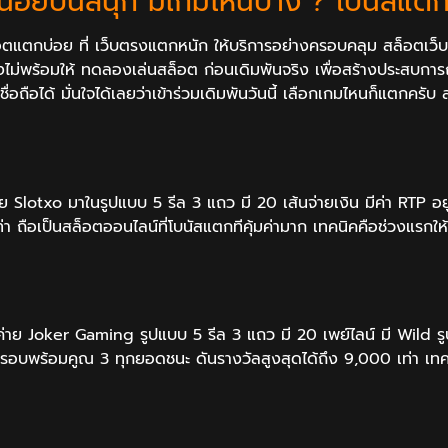
อยปั่นสนุก มีเกมไหนบ้าง ? โบนัสแตก
็อตแตกบ่อย ที่ เว็บตรงแตกหนัก ให้บริการอย่างครอบคลุม สล็อตเว็
งไม่พร้อมให้ ทดลองเล่นสล็อต ก่อนเดิมพันจริง เพื่อสร้างประสบการณ์
่อถือได้ มั่นใจได้เลยว่าเข้าร่วมเดิมพันวันนี้ เลือกเกมไหนก็แตกครั
txo มาในรูปแบบ 5 รีล 3 แถว มี 20 เส้นจ่ายเงิน มีค่า RTP อยู่
่า ถือเป็นสล็อตออนไลน์ที่โบนัสแตกทีคุ้มค่ามาก เทคนิคคือช่วงแรกให้
 Joker Gaming รูปแบบ 5 รีล 3 แถว มี 20 เพย์ไลน์ มี Wild รูปนา
รอบพร้อมคูณ 3 ทุกยอดชนะ ดันรางวัลสูงสุดได้ถึง 9,000 เท่า เทคนิ