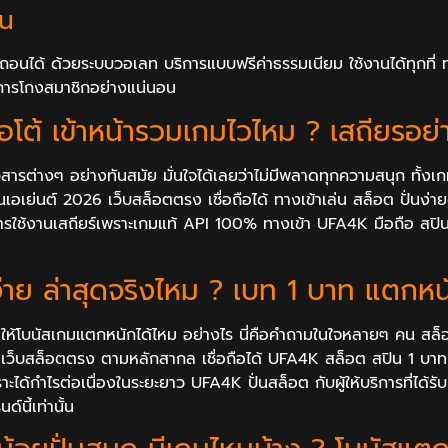
ัน
อนได้ ด้วยระบบวอเลท บริการแบบฟรีค่าธรรมเนียม ใช้งานได้ทุกที่ ทุ
่มีการโกงสมาชิกอย่างแน่นอน
ต้ เข้าหน้ารวมเกมไวไหม ? เสถียรอย่
ารต่างๆ อย่างทันสมัย มั่นใจได้เลยว่าไม่มีพลาดทุกความสนุก ทั้งเก
เอเย่นต์ 2026 เว็บสล็อตตรง เชื่อถือได้ ทางเข้าเล่น สล็อต ปั่นง่าย
บการใช้งานเสถียร์เพราะเกมแท้ API 100% ทางเข้า UFA4K มือถือ สปินเ
ย ล่าสุดจริงไหม ? เบท 1 บาท แตกหน
้โบนัสเกมแตกหนักได้ไหม อย่างไร นี่คือคำถามในใจหลายๆ คน สล็อตเ
์ เว็บสล็อตตรง ตามหลักสากล เชื่อถือได้ UFA4K สล็อต สปิน 1 บาท
ด้กำไรต่อเนื่องในระยะยาว UFA4K ปั่นสล็อต กับผู้ให้บริการที่ได้รับ
์นี้เท่านั้น