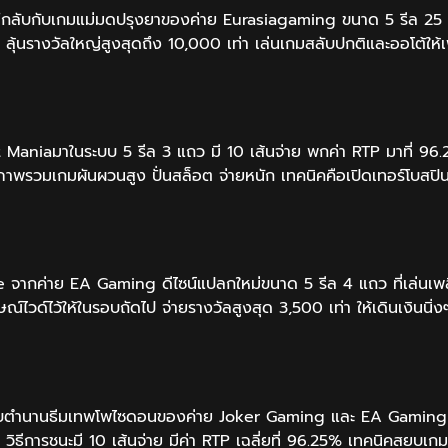
กลับกับเกมแม่มดปรุงยาของค่าย Eurasiagaming ขนาด 5 รีล 25 เส้
รี ลุ้นรางวัลใหญ่สูงสุดถึง 10,000 เท่า เล่นเกมสลับปกติและออโต้ให้
niaมาในระบบ 5 รีล 3 แถว มี 10 เส้นจ่าย พกค่า RTP มาที่ 96.22
าพรวมเกมผันผวนสูง ปั่นสล็อต จ่ายหนัก เทคนิคคือเปิดเทอร์โบสปินเ
 จากค่าย EA Gaming ดีไซน์แปลกใหม่ขนาด 5 รีล 4 แถว ที่เล่นเพ
ษณ์ไวด์ไว้ให้ในรอบถัดไป จ่ายรางวัลสูงสุด 3,500 เท่า ให้เดินเงินนิ่
ดับตำนานธีมเทพโพไซดอนของค่าย Joker Gaming และ EA Gaming มา
 วิธีการชนะมี 10 เส้นจ่าย มีค่า RTP เฉลี่ยที่ 96.25% เทคนิคสยบเก