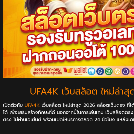
UFA4K เว็บสล็อต ใหม่ล่าส
เปิดตัวกับ
UFA4K
เว็บสล็อต ใหม่ล่าสุด 2026 สล็อตเว็บตรง ท
ได้ เพื่อเสริมสร้างทักษะที่ดี นอกจากนี้ในการเล่นเกม เว็บสล็อต
ตรง ไม่ผ่านเอเย่นต์ พร้อมเปิดให้บริการตลอด 24 ชั่วโมง แหล่งเดิ