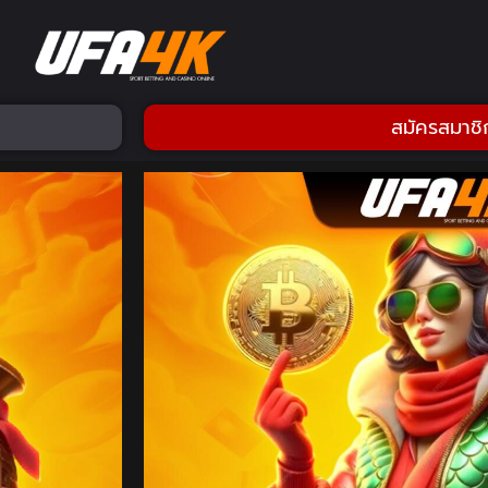
สมัครสมาชิ