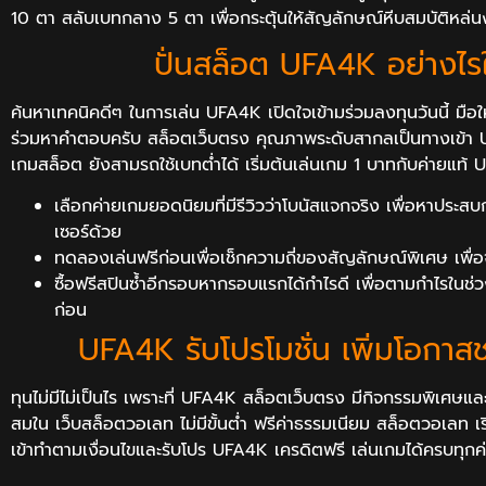
10 ตา สลับเบทกลาง 5 ตา เพื่อกระตุ้นให้สัญลักษณ์หีบสมบัติหล่น
ปั่นสล็อต UFA4K อย่างไรใ
ค้นหาเทคนิคดีๆ ในการเล่น UFA4K เปิดใจเข้ามร่วมลงทุนวันนี้ มือใ
ร่วมหาคำตอบครับ สล็อตเว็บตรง คุณภาพระดับสากลเป็นทางเข้า UFA4
เกมสล็อต ยังสามรถใช้เบทต่ำได้ เริ่มต้นเล่นเกม 1 บาทกับค่ายแท้
เลือกค่ายเกมยอดนิยมที่มีรีวิวว่าโบนัสแจกจริง เพื่อหาประ
เซอร์ด้วย
ทดลองเล่นฟรีก่อนเพื่อเช็กความถี่ของสัญลักษณ์พิเศษ เพื่อจ
ซื้อฟรีสปินซ้ำอีกรอบหากรอบแรกได้กำไรดี เพื่อตามกำไรในช่วงแ
ก่อน
UFA4K รับโปรโมชั่น เพิ่มโอกาส
ทุนไม่มีไม่เป็นไร เพราะที่ UFA4K สล็อตเว็บตรง มีกิจกรรมพิเศษแล
สมใน เว็บสล็อตวอเลท ไม่มีขั้นต่ำ ฟรีค่าธรรมเนียม สล็อตวอเลท เ
เข้าทำตามเงื่อนไขและรับโปร UFA4K เครดิตฟรี เล่นเกมได้ครบทุกค่าย 