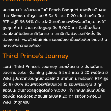
ผมขอแนะนำ สล็อตออนไลน์ Peach Banquet เทพเซียนจีนจาก
ค่าย Slotxo มาในรูปแบบ 5 รีล 3 แถว มี 20 เส้นจ่ายเงิน มีค่า
RTP อยู่ที่ 96.34% มีรางวัลพิเศษคือเกมฟรีพร้อมตัวคูณเองได้
สูงสุด 6 เท่า จ่ายรางวัลสูงสุดถึง 5,000 เท่า ถือเป็นสล็อต
ออนไลน์ที่โบนัสแตกทีคุ้มค่ามาก เทคนิคคือช่วงแรกให้หยั่งเชิง
ด้วยเบทต่ำ พอฟรีสปินใกล้มาค่อยขยับเบทขึ้นแล้วเลือกโหมดปาน
กลางเพื่อความเซฟครับ
Third Prince’s Journey
แนะนำ Third Prince’s Journey เกมสล็อต นาจาปราบมังกร
ของค่าย Joker Gaming รูปแบบ 5 รีล 3 แถว มี 20 เพย์ไลน์ มี
Wild รูปนาจาที่ช่วยคูณรางวัลให้ 2 เท่าทันที มาพร้อมค่า RTP สูง
ถึง 97.00% ส่วนฟีเจอร์ฟรีสปินแจก 15 รอบพร้อมคูณ 3 ทุก
ยอดชนะ ดันรางวัลสูงสุดได้ถึง 9,000 เท่า เทคนิคเล่นเกมนี้คือ
ต้องตื๊อ โดยตั้งออโต้สปินไหลไปเลย 20 ตา รอจังหวะคอมโบ
Wild เข้าชุดครับ