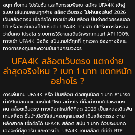
สนุก ทั้งเกม โปรโมชั่น และกิจกรรมพิเศษ สมัคร UFA4K เข้าสู่
ระบบ เล่นเกมครบทุกค่าย สล็อตเว็บตรง ไม่ผ่านเอเย่นต์ 2026
เว็บสล็อตตรง เชื่อถือได้ ทางเข้าเล่น สล็อต ปั่นง่ายด้วยระบบออ
โต้ หรือจะเล่นเองก็ได้เช่นกัน UFA4K ทางเข้า ที่ได้รับการรับรอง
ว่ามั่นคง โปร่งใส ระบบการใช้งานเสถียร์เพราะเกมแท้ API 100%
ทางเข้า UFA4K มือถือ สปินเกมได้ทุกที่ ทุกเวลา ช่องทางอิสระ
ทางการลงทุนและความบันเทิงครบวงจร
UFA4K สล็อตเว็บตรง แตกง่าย
ล่าสุดจริงไหม ? เบท 1 บาท แตกหนัก
อย่างไร ?
การเล่นเกม UFA4K หรือ ปั่นสล็อต ด้วยทุนน้อย 1 บาท สามารถ
ทำให้โบนัสเกมแตกหนักได้ไหม อย่างไร นี่คือคำถามในใจหลายๆ
คน สล็อตเว็บตรง ทางเลือกใหม่ที่ดีที่สุด 2026 เป็นแหล่งเดิมพัน
เกมสล็อต ชั้นนำเปิดให้เล่นครบทุกแบรนด์ เว็บสล็อตตรง ตาม
หลักสากล เชื่อถือได้ UFA4K สล็อต สปิน 1 บาท ด้วยระบบกด
เองจะดีที่สุดครับ และควรเป็น UFA4K เกมสล็อต ที่มีค่า RTP