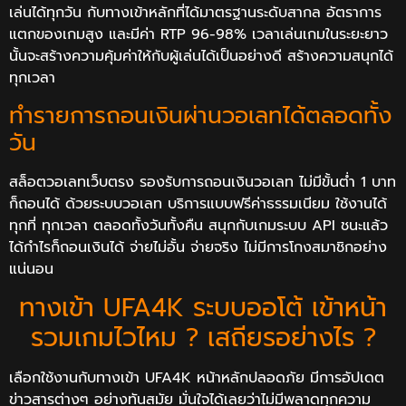
เล่นได้ทุกวัน กับทางเข้าหลักที่ได้มาตรฐานระดับสากล อัตราการ
แตกของเกมสูง และมีค่า RTP 96-98% เวลาเล่นเกมในระยะยาว
นั้นจะสร้างความคุ้มค่าให้กับผู้เล่นได้เป็นอย่างดี สร้างความสนุกได้
ทุกเวลา
ทำรายการถอนเงินผ่านวอเลทได้ตลอดทั้ง
วัน
สล็อตวอเลทเว็บตรง รองรับการถอนเงินวอเลท ไม่มีขั้นต่ำ 1 บาท
ก็ถอนได้ ด้วยระบบวอเลท บริการแบบฟรีค่าธรรมเนียม ใช้งานได้
ทุกที่ ทุกเวลา ตลอดทั้งวันทั้งคืน สนุกกับเกมระบบ API ชนะแล้ว
ได้กำไรก็ถอนเงินได้ จ่ายไม่อั้น จ่ายจริง ไม่มีการโกงสมาชิกอย่าง
แน่นอน
ทางเข้า UFA4K ระบบออโต้ เข้าหน้า
รวมเกมไวไหม ? เสถียรอย่างไร ?
เลือกใช้งานกับทางเข้า UFA4K หน้าหลักปลอดภัย มีการอัปเดต
ข่าวสารต่างๆ อย่างทันสมัย มั่นใจได้เลยว่าไม่มีพลาดทุกความ