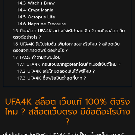
1.4.3
Witch’s Brew
1.4.4
Crypt Mania
1.4.5
Octopus Life
1.4.6
Neptune Treasure
1.5
ปั่นสล็อต UFA4K อย่างไรให้ได้ถอนเงิน ? เทคนิคสล็อตเว็บ
ตรงดีอย่างไร ?
1.6
UFA4K รับโปรโมชั่น เพิ่มโอกาสชนะจริงไหม ? สล็อตเว็บ
ตรงแจกเครดิตฟรี ดีอย่างไร ?
1.7
FAQs คำถามที่พบบ่อย
1.7.1
UFA4K ถอนเงินเข้าทรูวอเลทโดนหักเปอร์เซ็นต์ไหม ?
1.7.2
UFA4K เล่นโหมดลองเล่นได้ฟรีไหม ?
1.7.3
UFA4K ซื้อฟรีสปินต่ำสุดกี่บาท ?
UFA4K สล็อต เว็บแท้ 100% ดีจริง
ไหม ? สล็อตเว็บตรง มีข้อดีอะไรบ้าง
?
เชื่อมั่นกับแหล่งเดิมพัน UFA4K ถือว่าเป็น สล็อตเว็บตรง แท้