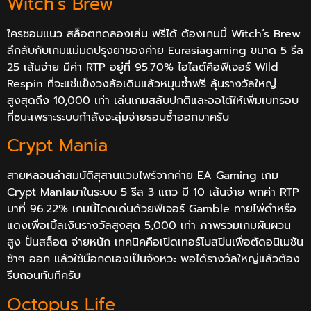
Witch’s Brew
ใครชอบแนว สล็อตทดลองเล่น ฟรีได้ ต้องเกมนี้ Witch’s Brew
ลึกลับกับเกมแม่มดปรุงยาของค่าย Eurasiagaming ขนาด 5 รีล
25 เส้นจ่าย มีค่า RTP อยู่ที่ 95.70% ไฮไลต์คือฟีเจอร์ Wild
Respin ที่จะแช่แข็งวงล้อเดิมแล้วหมุนซ้ำฟรี ลุ้นรางวัลใหญ่
สูงสุดถึง 10,000 เท่า เล่นเกมสลับปกติและออโต้ให้เพิ่มเบทรอบ
ที่ชนะเพราะระบบกำลังจะสุ่มจ่ายรอบซ้ำออกมาครับ
Crypt Mania
สายหลอนล่าสมบัติสุสานแวมไพร์จากค่าย EA Gaming เกม
Crypt Maniaมาในระบบ 5 รีล 3 แถว มี 10 เส้นจ่าย พกค่า RTP
มาที่ 96.22% เกมนี้โดดเด่นด้วยฟีเจอร์ Gamble ทายไพ่ดำหรือ
แดงเพื่อเบิ้ลเงินรางวัลสูงสุด 5,000 เท่า ภาพรวมเกมผันผวน
สูง ปั่นสล็อต จ่ายหนัก เทคนิคคือเปิดเทอร์โบสปินเพื่อตัดอนิเมชัน
ช้าๆ ออก แล้วใช้มือกดเองเป็นจังหวะ พอได้รางวัลใหญ่แล้วต้อง
รีบถอนทันทีครับ
Octopus Life