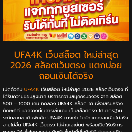
UFA4K เว็บสล็อต ใหม่ล่าสุด
2026 สล็อตเว็บตรง แตกบ่อย
ถอนเงินได้จริง
เปิดตัวกับ
UFA4K
เว็บสล็อต ใหม่ล่าสุด 2026 สล็อตเว็บตรง ที่
ได้รับความนิยมสูงมาก บริการความสนุกครบวงจร จาก สล็อต
500 – 1000 เกม ทดลอง UFA4K สล็อต ได้ เพื่อเสริมสร้าง
ทักษะที่ดี นอกจากนี้ในการเล่นเกม เว็บสล็อตตรง ได้มาตรฐาน
ระดับสากล เดิมพันกับ UFA4K ทางเข้า โบนัสแตกถอนเงินได้จริง
จ่ายไม่อั้น UFA4K เว็บตรง ไม่ผ่านเอเย่นต์ พร้อมเปิดให้บริการ
ตลอด 24 ชั่วโมง แหล่งเดิมพันชั้นนำที่เชื่อถือได้ ฝากถอนเงิน