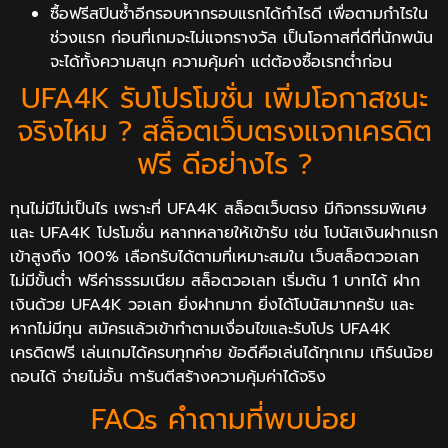
ซื้อฟรีสปินซ้ำอีกรอบหากรอบแรกได้กำไรดี เพื่อตามกำไรใน
ช่วงแรก ก่อนที่เกมจะไม่แจกรางวัล เป็นโอกาสที่ดีที่นักพนัน
จะได้ทั้งความสนุก ความคุ้มค่า แต่ต้องซื้อเรทต่ำก่อน
UFA4K รับโปรโมชั่น เพิ่มโอกาสชนะ
จริงไหม ? สล็อตเว็บตรงแจกเครดิต
ฟรี ดีอย่างไร ?
ทุนไม่มีไม่เป็นไร เพราะที่ UFA4K สล็อตเว็บตรง มีกิจกรรมพิเศษ
และ UFA4K โปรโมชั่น หลากหลายให้เข้ารับ เช่น โบนัสเงินฝากแรก
เข้าสูงถึง 100% เลือกรับได้ตามที่เหมาะสมใน เว็บสล็อตวอเลท
ไม่มีขั้นต่ำ ฟรีค่าธรรมเนียม สล็อตวอเลท เริ่มต้น 1 บาทได้ ฝาก
เงินด้วย UFA4K วอเลท ยิ่งฝากมาก ยิ่งได้โบนัสมากครับ และ
หากไม่มีทุน สมัครแล้วเข้าทำตามเงื่อนไขและรับโปร UFA4K
เครดิตฟรี เล่นเกมได้ครบทุกค่าย ข้อดีคือเล่นได้ทุกเกม เทิร์นน้อย
ถอนได้ จ่ายไม่อั้น การันตีสร้างความคุ้มค่าได้จริง
FAQs คำถามที่พบบ่อย