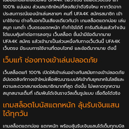
100% แน่นอน ส่วนสมาชิกใหม่ที่สงสัยว่าดีจริงไหม หากวัดจาก
ประสบการณ์ของนักเล่นหลายๆ คนที่ UFA4K สมัครสมาชิก เข้า
มาใช้งาน ต่างก็บอกเป็นเสียงเดียวกันว่า เกมสล็อตแตกบ่อย เล่น
สนุก เบทต่ำ เว็บตรงแตกหนัก ทำกำไรได้ดี การันตีเล่นแล้วทำเงิน
ได้แบบคุ้มค่าต่อการลงทุน เว็บสล็อต ชั้นนำมีข้อดีมากมาย
UFA4K สมัคร แล้วเข้ามาเป็นส่วนหนึ่งกับทางเว็บวันนี้ UFA4K
เว็บตรง มีระบบการใช้งานที่ตอบโจทย์ และข้อดีมากมาย ดังนี้
เว็บแท้ ช่องทางเข้าเล่นปลอดภัย
เว็บสล็อตแท้ 100% เปิดให้เข้าเล่นอย่างทันสมัยทางเข้าปลอดภัย
อัปเดตลิงก์ทางเข้าใหม่เพื่อพัฒนาระบบให้เข้ากับยุคเทคโนโลยีและ
ความสะดวกสบายต่อสมาชิกมากที่สุด ดังนั้น ไม่พลาดทุกความ
สนุกสนานเต็มที่ เดิมพันได้เงินรางวัลเต็มรูปแบบ เชื่อถือได้จริง
เกมสล็อตโบนัสแตกหนัก ลุ้นรับเงินแสน
ได้ทุกวัน
เกมสล็อตแตกบ่อย แตกหนัก พร้อมลุ้นรับเงินแสนได้เต็มทุกบบิล