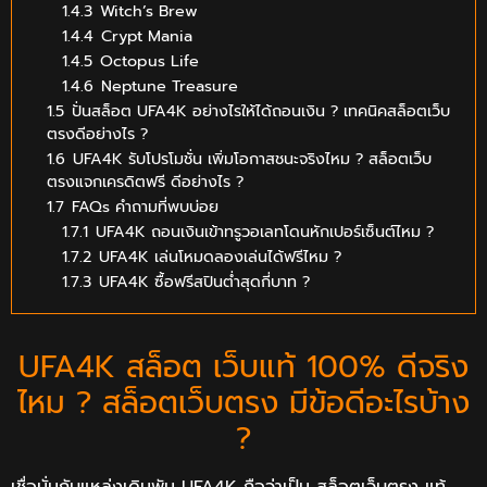
1.4.3
Witch’s Brew
1.4.4
Crypt Mania
1.4.5
Octopus Life
1.4.6
Neptune Treasure
1.5
ปั่นสล็อต UFA4K อย่างไรให้ได้ถอนเงิน ? เทคนิคสล็อตเว็บ
ตรงดีอย่างไร ?
1.6
UFA4K รับโปรโมชั่น เพิ่มโอกาสชนะจริงไหม ? สล็อตเว็บ
ตรงแจกเครดิตฟรี ดีอย่างไร ?
1.7
FAQs คำถามที่พบบ่อย
1.7.1
UFA4K ถอนเงินเข้าทรูวอเลทโดนหักเปอร์เซ็นต์ไหม ?
1.7.2
UFA4K เล่นโหมดลองเล่นได้ฟรีไหม ?
1.7.3
UFA4K ซื้อฟรีสปินต่ำสุดกี่บาท ?
UFA4K สล็อต เว็บแท้ 100% ดีจริง
ไหม ? สล็อตเว็บตรง มีข้อดีอะไรบ้าง
?
เชื่อมั่นกับแหล่งเดิมพัน UFA4K ถือว่าเป็น สล็อตเว็บตรง แท้