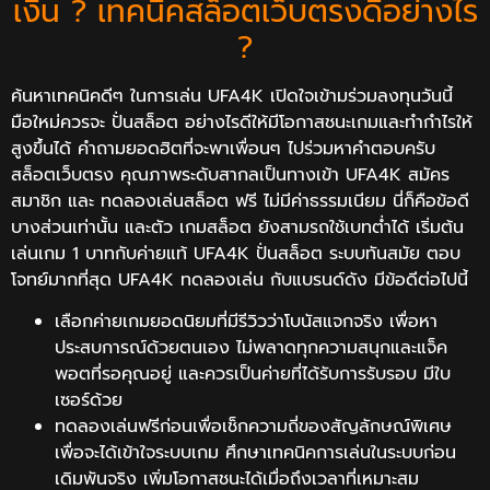
เงิน ? เทคนิคสล็อตเว็บตรงดีอย่างไร
?
ค้นหาเทคนิคดีๆ ในการเล่น UFA4K เปิดใจเข้ามร่วมลงทุนวันนี้
มือใหม่ควรจะ ปั่นสล็อต อย่างไรดีให้มีโอกาสชนะเกมและทำกำไรให้
สูงขึ้นได้ คำถามยอดฮิตที่จะพาเพื่อนๆ ไปร่วมหาคำตอบครับ
สล็อตเว็บตรง คุณภาพระดับสากลเป็นทางเข้า UFA4K สมัคร
สมาชิก และ ทดลองเล่นสล็อต ฟรี ไม่มีค่าธรรมเนียม นี่ก็คือข้อดี
บางส่วนเท่านั้น และตัว เกมสล็อต ยังสามรถใช้เบทต่ำได้ เริ่มต้น
เล่นเกม 1 บาทกับค่ายแท้ UFA4K ปั่นสล็อต ระบบทันสมัย ตอบ
โจทย์มากที่สุด UFA4K ทดลองเล่น กับแบรนด์ดัง มีข้อดีต่อไปนี้
เลือกค่ายเกมยอดนิยมที่มีรีวิวว่าโบนัสแจกจริง เพื่อหา
ประสบการณ์ด้วยตนเอง ไม่พลาดทุกความสนุกและแจ็ค
พอตที่รอคุณอยู่ และควรเป็นค่ายที่ได้รับการรับรอบ มีใบ
เซอร์ด้วย
ทดลองเล่นฟรีก่อนเพื่อเช็กความถี่ของสัญลักษณ์พิเศษ
เพื่อจะได้เข้าใจระบบเกม ศึกษาเทคนิคการเล่นในระบบก่อน
เดิมพันจริง เพิ่มโอกาสชนะได้เมื่อถึงเวลาที่เหมาะสม