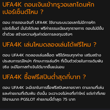
UFA4K ถอนเงินเข้าทรูวอเลทโดนหัก
เปอร์เซ็นต์ไหม ?
ตอบ การถอนเงินที่ UFA4K ใช้งานระบบวอเลทไม่มีการหัก
เปอร์เซ็นต์ มั่นใจได้เลย ฟรีค่าธรรมเนียมทุกรายการ ถอนไม่มีขั้น
ต่ำด้วย สร้างความคุ้มค่าต่อการลงทุนจริงๆ
UFA4K เล่นโหมดลองเล่นได้ฟรีไหม ?
ตอบ UFA4K ทดลองเล่นสล็อต ฟรีได้ครบทุกค่าย เสริมสร้าง
ประสบการณ์ใหม่ๆ ทักษะการเล่นดีๆ ที่เป็นตัวช่วยในการเดิมพัน
จริง จะมีโอกาสทำเงินได้มากขึ้นแน่นอน
UFA4K ซื้อฟรีสปินต่ำสุดกี่บาท ?
ตอบ UFA4K จะมีเรทในการซื้อฟรีสปินหลายราคา ตามเกมที่เล่น
และค่ายเกมที่เดิมพัน ดังนั้น จะเจาะจงไม่คงที่เท่าไหร่ แต่เท่าที่เคย
ใช้งานมาก PGSLOT ค่ายเกมนี้ต่ำสุด 75 บาท