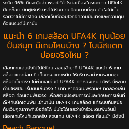
ระดับ 96% ถึงจะคุ้มค่าเพราะได้กำไรต่อเนื่องในระยะยาว UFA4K
ปั่นสล็อต กับผู้ให้บริการที่ได้รับความนิยมมากที่สุด มั่นใจได้เต็ม
ร้อยว่าไม่มีการโกง เลือกเว็บที่ตอบโจทย์ความบันเทิงและความคุ้ม
คือแบรนด์นี้เท่านั้น
แนะนำ 6 เกมสล็อต UFA4K ทุนน้อย
ปั่นสนุก มีเกมไหนบ้าง ? โบนัสแตก
บ่อยจริงไหม ?
เลือกเกมเล่นยังไม่ได้ใช่ไหม ลองเข้ามาที่ UFA4K แนะนำ 6 เกม
สล็อตแตกบ่อย ที่ เว็บตรงแตกหนัก ให้บริการอย่างครอบคลุม
สล็อตเว็บตรง ไม่ผ่านเอเย่นต์ UFA4K ทดลองเล่น ได้ฟรี มีหลาย
ค่ายให้สปิน เริ่มต้นเล่นจริง 1 บาท หากยังไม่พร้อมให้ ทดลองเล่น
สล็อต ก่อนเดิมพันจริง เพื่อสร้างประสบการณ์และทักษะการเล่นที่
ดีให้กับนักเดิมพัน เข้ามาปั่น UFA4K เกมสล็อต แท้ระบบทันสมัย
กับเว็บคุณภาพที่เชื่อถือได้ มั่นใจได้เลยว่าเข้าร่วมเดิมพันวันนี้
เลือกเกมไหนก็แตกครับ ส่วนเกม UFA4K สล็อต ที่แนะนำ มีดังนี้
Peach Banquet