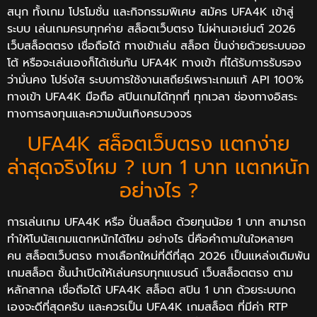
สนุก ทั้งเกม โปรโมชั่น และกิจกรรมพิเศษ สมัคร UFA4K เข้าสู่
ระบบ เล่นเกมครบทุกค่าย สล็อตเว็บตรง ไม่ผ่านเอเย่นต์ 2026
เว็บสล็อตตรง เชื่อถือได้ ทางเข้าเล่น สล็อต ปั่นง่ายด้วยระบบออ
โต้ หรือจะเล่นเองก็ได้เช่นกัน UFA4K ทางเข้า ที่ได้รับการรับรอง
ว่ามั่นคง โปร่งใส ระบบการใช้งานเสถียร์เพราะเกมแท้ API 100%
ทางเข้า UFA4K มือถือ สปินเกมได้ทุกที่ ทุกเวลา ช่องทางอิสระ
ทางการลงทุนและความบันเทิงครบวงจร
UFA4K สล็อตเว็บตรง แตกง่าย
ล่าสุดจริงไหม ? เบท 1 บาท แตกหนัก
อย่างไร ?
การเล่นเกม UFA4K หรือ ปั่นสล็อต ด้วยทุนน้อย 1 บาท สามารถ
ทำให้โบนัสเกมแตกหนักได้ไหม อย่างไร นี่คือคำถามในใจหลายๆ
คน สล็อตเว็บตรง ทางเลือกใหม่ที่ดีที่สุด 2026 เป็นแหล่งเดิมพัน
เกมสล็อต ชั้นนำเปิดให้เล่นครบทุกแบรนด์ เว็บสล็อตตรง ตาม
หลักสากล เชื่อถือได้ UFA4K สล็อต สปิน 1 บาท ด้วยระบบกด
เองจะดีที่สุดครับ และควรเป็น UFA4K เกมสล็อต ที่มีค่า RTP