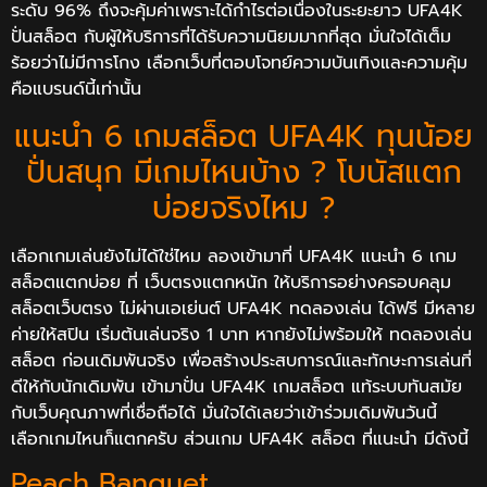
ระดับ 96% ถึงจะคุ้มค่าเพราะได้กำไรต่อเนื่องในระยะยาว UFA4K
ปั่นสล็อต กับผู้ให้บริการที่ได้รับความนิยมมากที่สุด มั่นใจได้เต็ม
ร้อยว่าไม่มีการโกง เลือกเว็บที่ตอบโจทย์ความบันเทิงและความคุ้ม
คือแบรนด์นี้เท่านั้น
แนะนำ 6 เกมสล็อต UFA4K ทุนน้อย
ปั่นสนุก มีเกมไหนบ้าง ? โบนัสแตก
บ่อยจริงไหม ?
เลือกเกมเล่นยังไม่ได้ใช่ไหม ลองเข้ามาที่ UFA4K แนะนำ 6 เกม
สล็อตแตกบ่อย ที่ เว็บตรงแตกหนัก ให้บริการอย่างครอบคลุม
สล็อตเว็บตรง ไม่ผ่านเอเย่นต์ UFA4K ทดลองเล่น ได้ฟรี มีหลาย
ค่ายให้สปิน เริ่มต้นเล่นจริง 1 บาท หากยังไม่พร้อมให้ ทดลองเล่น
สล็อต ก่อนเดิมพันจริง เพื่อสร้างประสบการณ์และทักษะการเล่นที่
ดีให้กับนักเดิมพัน เข้ามาปั่น UFA4K เกมสล็อต แท้ระบบทันสมัย
กับเว็บคุณภาพที่เชื่อถือได้ มั่นใจได้เลยว่าเข้าร่วมเดิมพันวันนี้
เลือกเกมไหนก็แตกครับ ส่วนเกม UFA4K สล็อต ที่แนะนำ มีดังนี้
Peach Banquet