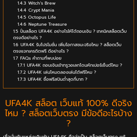
1.4.3
Witch’s Brew
1.4.4
Crypt Mania
1.4.5
Octopus Life
1.4.6
Neptune Treasure
1.5
ปั่นสล็อต UFA4K อย่างไรให้ได้ถอนเงิน ? เทคนิคสล็อตเว็บ
ตรงดีอย่างไร ?
1.6
UFA4K รับโปรโมชั่น เพิ่มโอกาสชนะจริงไหม ? สล็อตเว็บ
ตรงแจกเครดิตฟรี ดีอย่างไร ?
1.7
FAQs คำถามที่พบบ่อย
1.7.1
UFA4K ถอนเงินเข้าทรูวอเลทโดนหักเปอร์เซ็นต์ไหม ?
1.7.2
UFA4K เล่นโหมดลองเล่นได้ฟรีไหม ?
1.7.3
UFA4K ซื้อฟรีสปินต่ำสุดกี่บาท ?
UFA4K สล็อต เว็บแท้ 100% ดีจริง
ไหม ? สล็อตเว็บตรง มีข้อดีอะไรบ้าง
?
เชื่อมั่นกับแหล่งเดิมพัน UFA4K ถือว่าเป็น สล็อตเว็บตรง แท้