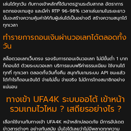
เล่นได้ทุกวัน กับทางเข้าหลักที่ได้มาตรฐานระดับสากล อัตราการ
แตกของเกมสูง และมีค่า RTP 96-98% เวลาเล่นเกมในระยะยาว
นั้นจะสร้างความคุ้มค่าให้กับผู้เล่นได้เป็นอย่างดี สร้างความสนุกได้
ทุกเวลา
ทำรายการถอนเงินผ่านวอเลทได้ตลอดทั้ง
วัน
สล็อตวอเลทเว็บตรง รองรับการถอนเงินวอเลท ไม่มีขั้นต่ำ 1 บาท
ก็ถอนได้ ด้วยระบบวอเลท บริการแบบฟรีค่าธรรมเนียม ใช้งานได้
ทุกที่ ทุกเวลา ตลอดทั้งวันทั้งคืน สนุกกับเกมระบบ API ชนะแล้ว
ได้กำไรก็ถอนเงินได้ จ่ายไม่อั้น จ่ายจริง ไม่มีการโกงสมาชิกอย่าง
แน่นอน
ทางเข้า UFA4K ระบบออโต้ เข้าหน้า
รวมเกมไวไหม ? เสถียรอย่างไร ?
เลือกใช้งานกับทางเข้า UFA4K หน้าหลักปลอดภัย มีการอัปเดต
ข่าวสารต่างๆ อย่างทันสมัย มั่นใจได้เลยว่าไม่มีพลาดทุกความ