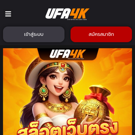
เข้าสู่ระบบ
สมัครสมาชิก