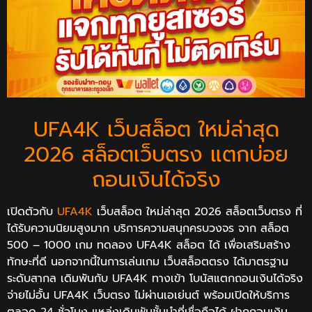
UFA4K เว็บสล็อต ใหม่ล่าสุด
2026 สล็อตเว็บตรง แตกบ่อย
ถอนเงินได้จริง
เปิดตัวกับ
UFA4K
เว็บสล็อต ใหม่ล่าสุด 2026 สล็อตเว็บตรง ที่
ได้รับความนิยมสูงมาก บริการความสนุกครบวงจร จาก สล็อต
500 – 1000 เกม ทดลอง UFA4K สล็อต ได้ เพื่อเสริมสร้าง
ทักษะที่ดี นอกจากนี้ในการเล่นเกม เว็บสล็อตตรง ได้มาตรฐาน
ระดับสากล เดิมพันกับ UFA4K ทางเข้า โบนัสแตกถอนเงินได้จริง
จ่ายไม่อั้น UFA4K เว็บตรง ไม่ผ่านเอเย่นต์ พร้อมเปิดให้บริการ
ตลอด 24 ชั่วโมง แหล่งเดิมพันชั้นนำที่เชื่อถือได้ ฝากถอนเงิน