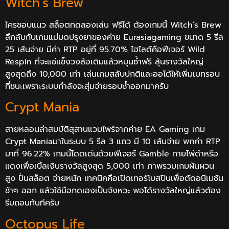
Witch’s Brew
ใครชอบแนว สล็อตทดลองเล่น ฟรีได้ ต้องเกมนี้ Witch’s Brew
ลึกลับกับเกมแม่มดปรุงยาของค่าย Eurasiagaming ขนาด 5 รีล
25 เส้นจ่าย มีค่า RTP อยู่ที่ 95.70% ไฮไลต์คือฟีเจอร์ Wild
Respin ที่จะแช่แข็งวงล้อเดิมแล้วหมุนซ้ำฟรี ลุ้นรางวัลใหญ่
สูงสุดถึง 10,000 เท่า เล่นเกมสลับปกติและออโต้ให้เพิ่มเบทรอบ
ที่ชนะเพราะระบบกำลังจะสุ่มจ่ายรอบซ้ำออกมาครับ
Crypt Mania
สายหลอนล่าสมบัติสุสานแวมไพร์จากค่าย EA Gaming เกม
Crypt Maniaมาในระบบ 5 รีล 3 แถว มี 10 เส้นจ่าย พกค่า RTP
มาที่ 96.22% เกมนี้โดดเด่นด้วยฟีเจอร์ Gamble ทายไพ่ดำหรือ
แดงเพื่อเบิ้ลเงินรางวัลสูงสุด 5,000 เท่า ภาพรวมเกมผันผวน
สูง ปั่นสล็อต จ่ายหนัก เทคนิคคือเปิดเทอร์โบสปินเพื่อตัดอนิเมชัน
ช้าๆ ออก แล้วใช้มือกดเองเป็นจังหวะ พอได้รางวัลใหญ่แล้วต้อง
รีบถอนทันทีครับ
Octopus Life