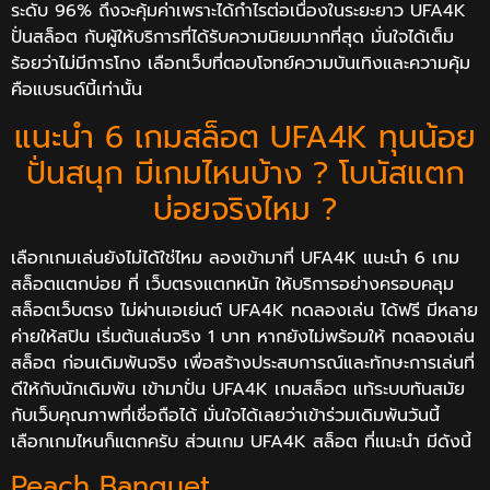
ระดับ 96% ถึงจะคุ้มค่าเพราะได้กำไรต่อเนื่องในระยะยาว UFA4K
ปั่นสล็อต กับผู้ให้บริการที่ได้รับความนิยมมากที่สุด มั่นใจได้เต็ม
ร้อยว่าไม่มีการโกง เลือกเว็บที่ตอบโจทย์ความบันเทิงและความคุ้ม
คือแบรนด์นี้เท่านั้น
แนะนำ 6 เกมสล็อต UFA4K ทุนน้อย
ปั่นสนุก มีเกมไหนบ้าง ? โบนัสแตก
บ่อยจริงไหม ?
เลือกเกมเล่นยังไม่ได้ใช่ไหม ลองเข้ามาที่ UFA4K แนะนำ 6 เกม
สล็อตแตกบ่อย ที่ เว็บตรงแตกหนัก ให้บริการอย่างครอบคลุม
สล็อตเว็บตรง ไม่ผ่านเอเย่นต์ UFA4K ทดลองเล่น ได้ฟรี มีหลาย
ค่ายให้สปิน เริ่มต้นเล่นจริง 1 บาท หากยังไม่พร้อมให้ ทดลองเล่น
สล็อต ก่อนเดิมพันจริง เพื่อสร้างประสบการณ์และทักษะการเล่นที่
ดีให้กับนักเดิมพัน เข้ามาปั่น UFA4K เกมสล็อต แท้ระบบทันสมัย
กับเว็บคุณภาพที่เชื่อถือได้ มั่นใจได้เลยว่าเข้าร่วมเดิมพันวันนี้
เลือกเกมไหนก็แตกครับ ส่วนเกม UFA4K สล็อต ที่แนะนำ มีดังนี้
Peach Banquet