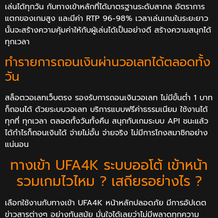
เล่นได้ทุกวัน กับทางเข้าหลักที่ได้มาตรฐานระดับสากล อัตราการ
แตกของเกมสูง และมีค่า RTP 96-98% เวลาเล่นเกมในระยะยาว
นั้นจะสร้างความคุ้มค่าให้กับผู้เล่นได้เป็นอย่างดี สร้างความสนุกได้
ทุกเวลา
ทำรายการถอนเงินผ่านวอเลทได้ตลอดทั้ง
วัน
สล็อตวอเลทเว็บตรง รองรับการถอนเงินวอเลท ไม่มีขั้นต่ำ 1 บาท
ก็ถอนได้ ด้วยระบบวอเลท บริการแบบฟรีค่าธรรมเนียม ใช้งานได้
ทุกที่ ทุกเวลา ตลอดทั้งวันทั้งคืน สนุกกับเกมระบบ API ชนะแล้ว
ได้กำไรก็ถอนเงินได้ จ่ายไม่อั้น จ่ายจริง ไม่มีการโกงสมาชิกอย่าง
แน่นอน
ทางเข้า UFA4K ระบบออโต้ เข้าหน้า
รวมเกมไวไหม ? เสถียรอย่างไร ?
เลือกใช้งานกับทางเข้า UFA4K หน้าหลักปลอดภัย มีการอัปเดต
ข่าวสารต่างๆ อย่างทันสมัย มั่นใจได้เลยว่าไม่มีพลาดทุกความ