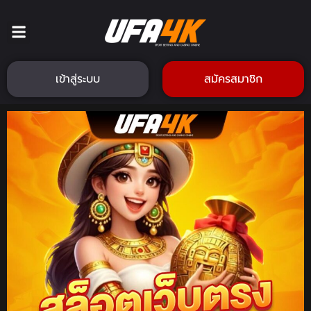
เข้าสู่ระบบ
สมัครสมาชิก