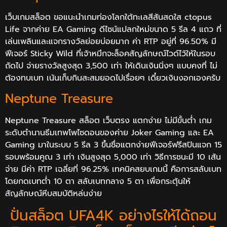
เว็บเกมสล็อต ขอแนะนำเกมท่องโลกใต้ทะเลสีสันสดใส ctopus
Life จากค่าย EA Gaming ดีไซน์แปลกใหม่ขนาด 5 รีล 4 แถว ที่
เล่นเพลินและแจกรางวัลย่อยบ่อยมาก ค่า RTP อยู่ที่ 96.50% มี
ฟีเจอร์ Sticky Wild ที่เจ้าหมึกจะล็อคสัญลักษณ์ไวด์ไว้ให้ในรอบ
ถัดไป จ่ายรางวัลสูงสุด 3,500 เท่า ให้เดินเงินนิ่งๆ แบบคงที่ ไม่
ต้องทบเบท เน้นเก็บกินสะสมยอดไปเรื่อยๆ เดี๋ยวเงินงอกเองครับ
Neptune Treasure
Neptune Treasure สล็อต เว็บตรง แตกง่าย ไม่มีขั้นต่ำ เกม
ระดับตำนานธีมเทพโพไซดอนของค่าย Joker Gaming และ EA
Gaming มาในระบบ 5 รีล 3 ขึ้นชื่อแตกง่ายฟีเจอร์ฟรีสปินแจก 15
รอบพร้อมคูณ 3 เท่า เงินสูงสุด 5,000 เท่า วิธีการชนะมี 10 เส้น
จ่าย มีค่า RTP เฉลี่ยที่ 96.25% เทคนิคสยบเกมนี้ คือการสลับเบท
โดยกดเบทต่ำ 10 ตา สลับเบทกลาง 5 ตา เพื่อกระตุ้นให้
สัญลักษณ์หีบสมบัติหล่นง่าย
ปั่นสล็อต UFA4K อย่างไรให้ได้ถอน