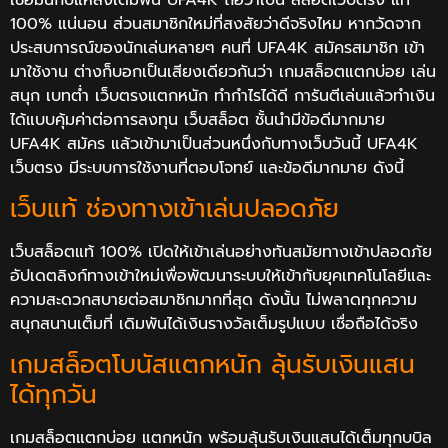
100% แน่นอน ส่วนสมาชิกใหม่ที่สงสัยว่าดีจริงไหม หากวัดจาก
ประสบการณ์ของนักเล่นหลายๆ คนที่ UFA4K สมัครสมาชิก เข้า
มาใช้งาน ต่างก็บอกเป็นเสียงเดียวกันว่า เกมสล็อตแตกบ่อย เล่น
สนุก เบทต่ำ เว็บตรงแตกหนัก ทำกำไรได้ดี การันตีเล่นแล้วทำเงิน
ได้แบบคุ้มค่าต่อการลงทุน เว็บสล็อต ชั้นนำมีข้อดีมากมาย
UFA4K สมัคร แล้วเข้ามาเป็นส่วนหนึ่งกับทางเว็บวันนี้ UFA4K
เว็บตรง มีระบบการใช้งานที่ตอบโจทย์ และข้อดีมากมาย ดังนี้
เว็บแท้ ช่องทางเข้าเล่นปลอดภัย
เว็บสล็อตแท้ 100% เปิดให้เข้าเล่นอย่างทันสมัยทางเข้าปลอดภัย
อัปเดตลิงก์ทางเข้าใหม่เพื่อพัฒนาระบบให้เข้ากับยุคเทคโนโลยีและ
ความสะดวกสบายต่อสมาชิกมากที่สุด ดังนั้น ไม่พลาดทุกความ
สนุกสนานเต็มที่ เดิมพันได้เงินรางวัลเต็มรูปแบบ เชื่อถือได้จริง
เกมสล็อตโบนัสแตกหนัก ลุ้นรับเงินแสน
ได้ทุกวัน
เกมสล็อตแตกบ่อย แตกหนัก พร้อมลุ้นรับเงินแสนได้เต็มทุกบบิล