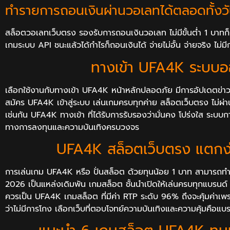
ทำรายการถอนเงินผ่านวอเลทได้ตลอดทั้งว
สล็อตวอเลทเว็บตรง รองรับการถอนเงินวอเลท ไม่มีขั้นต่ำ 1 บาทก็ถ
เกมระบบ API ชนะแล้วได้กำไรก็ถอนเงินได้ จ่ายไม่อั้น จ่ายจริง ไม
ทางเข้า UFA4K ระบบออโ
เลือกใช้งานกับทางเข้า UFA4K หน้าหลักปลอดภัย มีการอัปเดตข่าวส
สมัคร UFA4K เข้าสู่ระบบ เล่นเกมครบทุกค่าย สล็อตเว็บตรง ไม่ผ่าน
เช่นกัน UFA4K ทางเข้า ที่ได้รับการรับรองว่ามั่นคง โปร่งใส ระบ
ทางการลงทุนและความบันเทิงครบวงจร
UFA4K สล็อตเว็บตรง แตกง่า
การเล่นเกม UFA4K หรือ ปั่นสล็อต ด้วยทุนน้อย 1 บาท สามารถทำให
2026 เป็นแหล่งเดิมพัน เกมสล็อต ชั้นนำเปิดให้เล่นครบทุกแบรนด
ควรเป็น UFA4K เกมสล็อต ที่มีค่า RTP ระดับ 96% ถึงจะคุ้มค่าเพราะไ
ว่าไม่มีการโกง เลือกเว็บที่ตอบโจทย์ความบันเทิงและความคุ้มคือแบรนด