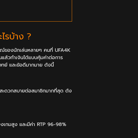
ไรบ้าง ?
การณ์ของนักเล่นหลายๆ คนที่ UFA4K
แล้วทำเงินได้แบบคุ้มค่าต่อการ
ทย์ และข้อดีมากมาย ดังนี้
ามสะดวกสบายต่อสมาชิกมากที่สุด ดัง
กของเกมสูง และมีค่า RTP 96-98%