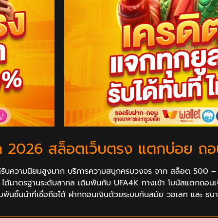
ุด 2026 สล็อตเว็บตรง แตกบ่อย ถอน
ี่ได้รับความนิยมสูงมาก บริการความสนุกครบวงจร จาก สล็อต 50
ตรง ได้มาตรฐานระดับสากล เดิมพันกับ UFA4K ทางเข้า โบนัสแตกถอนเงิ
มพันชั้นนำที่เชื่อถือได้ ฝากถอนเงินด้วยระบบทันสมัย วอเลท และ ธน