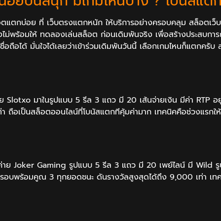
อยปั่นสนุก มีเกมไหนบ้าง ? โบนัสแตก
็อตแตกบ่อย ที่ เว็บตรงแตกหนัก ให้บริการอย่างครอบคลุม สล็อตเว็
งไม่พร้อมให้ ทดลองเล่นสล็อต ก่อนเดิมพันจริง เพื่อสร้างประสบการณ์
่อถือได้ มั่นใจได้เลยว่าเข้าร่วมเดิมพันวันนี้ เลือกเกมไหนก็แตกครั
txo มาในรูปแบบ 5 รีล 3 แถว มี 20 เส้นจ่ายเงิน มีค่า RTP อยู่
่า ถือเป็นสล็อตออนไลน์ที่โบนัสแตกทีคุ้มค่ามาก เทคนิคคือช่วงแรกให้
 Joker Gaming รูปแบบ 5 รีล 3 แถว มี 20 เพย์ไลน์ มี Wild รูปนา
รอบพร้อมคูณ 3 ทุกยอดชนะ ดันรางวัลสูงสุดได้ถึง 9,000 เท่า เทคนิ