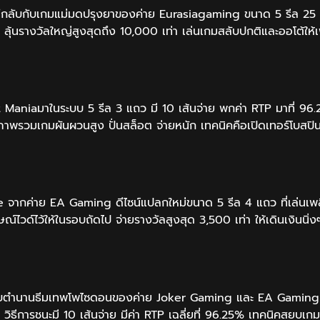
กลับกับเกมแม่มดปรุงยาของค่าย Eurasiagaming ขนาด 5 รีล 25 เส้
รี ลุ้นรางวัลใหญ่สูงสุดถึง 10,000 เท่า เล่นเกมสลับปกติและออโต้ให้
niaมาในระบบ 5 รีล 3 แถว มี 10 เส้นจ่าย พกค่า RTP มาที่ 96.22
าพรวมเกมผันผวนสูง ปั่นสล็อต จ่ายหนัก เทคนิคคือเปิดเทอร์โบสปินเ
 จากค่าย EA Gaming ดีไซน์แปลกใหม่ขนาด 5 รีล 4 แถว ที่เล่นเพ
ษณ์ไวด์ไว้ให้ในรอบถัดไป จ่ายรางวัลสูงสุด 3,500 เท่า ให้เดินเงินนิ่
ดับตำนานธีมเทพโพไซดอนของค่าย Joker Gaming และ EA Gaming มา
 วิธีการชนะมี 10 เส้นจ่าย มีค่า RTP เฉลี่ยที่ 96.25% เทคนิคสยบเก