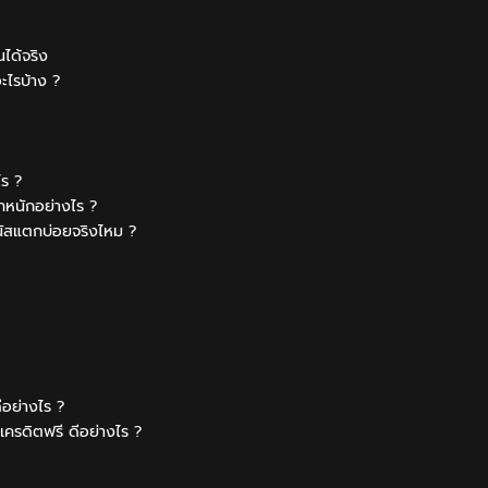
ได้จริง
ะไรบ้าง ?
ไร ?
กหนักอย่างไร ?
นัสแตกบ่อยจริงไหม ?
ีอย่างไร ?
ครดิตฟรี ดีอย่างไร ?