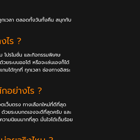
กเวลา ตลอดทั้งวันทั้งคืน สนุกกับ
างไร ?
ม โปรโมชั่น และกิจกรรมพิเศษ
ด้วยระบบออโต้ หรือจะเล่นเองก็ได้
กมได้ทุกที่ ทุกเวลา ช่องทางอิสระ
ักอย่างไร ?
ว็บตรง ทางเลือกใหม่ที่ดีที่สุด
 ด้วยระบบกดเองจะดีที่สุดครับ และ
ความนิยมมากที่สุด มั่นใจได้เต็มร้อย