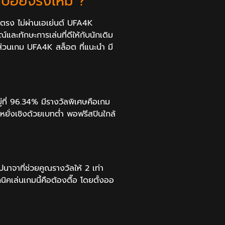
บ่อยจริงไหม ?
บตรง ไม่ผ่านเอเย่นต์ UFA4K
และทักษะการเล่นที่ดีให้กับนักเดิม
บ ส่วนเกม UFA4K สล็อต ที่แนะนำ มี
ที่ 96.34% มีรางวัลพิเศษคือเกม
หยั่งเชิงด้วยเบทต่ำ พอฟรีสปินใกล้
จาที่ช่วยคูณรางวัลให้ 2 เท่า
คเล่นเกมนี้คือต้องตื๊อ โดยตั้งออ