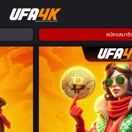
สมัครสมาชิ