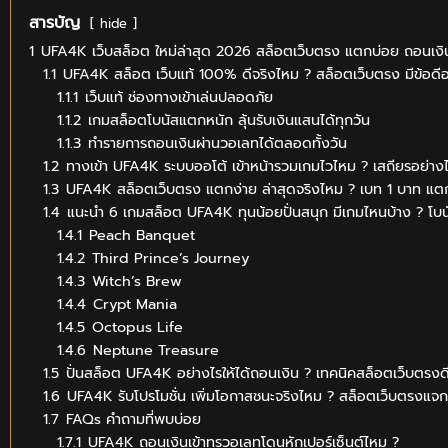
สารบัญ
hide
1
UFA4K เว็บสล็อต ใหม่ล่าสุด 2026 สล็อตเว็บตรง แตกบ่อย ถอนเงิน
1.1
UFA4K สล็อต เว็บแท้ 100% ดีจริงไหม ? สล็อตเว็บตรง มีข้อดีอ
1.1.1
เว็บแท้ ช่องทางเข้าเล่นปลอดภัย
1.1.2
เกมสล็อตโบนัสแตกหนัก ลุ้นรับเงินแสนได้ทุกวัน
1.1.3
ทำรายการถอนเงินผ่านวอเลทได้ตลอดทั้งวัน
1.2
ทางเข้า UFA4K ระบบออโต้ เข้าหน้ารวมเกมไวไหม ? เสถียรอย่าง
1.3
UFA4K สล็อตเว็บตรง แตกง่าย ล่าสุดจริงไหม ? เบท 1 บาท แต
1.4
แนะนำ 6 เกมสล็อต UFA4K ทุนน้อยปั่นสนุก มีเกมไหนบ้าง ? โบ
1.4.1
Peach Banquet
1.4.2
Third Prince’s Journey
1.4.3
Witch’s Brew
1.4.4
Crypt Mania
1.4.5
Octopus Life
1.4.6
Neptune Treasure
1.5
ปั่นสล็อต UFA4K อย่างไรให้ได้ถอนเงิน ? เทคนิคสล็อตเว็บตรงด
1.6
UFA4K รับโปรโมชั่น เพิ่มโอกาสชนะจริงไหม ? สล็อตเว็บตรงแจกเ
1.7
FAQs คำถามที่พบบ่อย
1.7.1
UFA4K ถอนเงินเข้าทรูวอเลทโดนหักเปอร์เซ็นต์ไหม ?