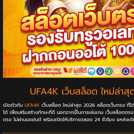
UFA4K เว็บสล็อต ใหม่ล่าส
เปิดตัวกับ
UFA4K
เว็บสล็อต ใหม่ล่าสุด 2026 สล็อตเว็บตรง ท
ได้ เพื่อเสริมสร้างทักษะที่ดี นอกจากนี้ในการเล่นเกม เว็บสล็อต
ตรง ไม่ผ่านเอเย่นต์ พร้อมเปิดให้บริการตลอด 24 ชั่วโมง แหล่งเดิ