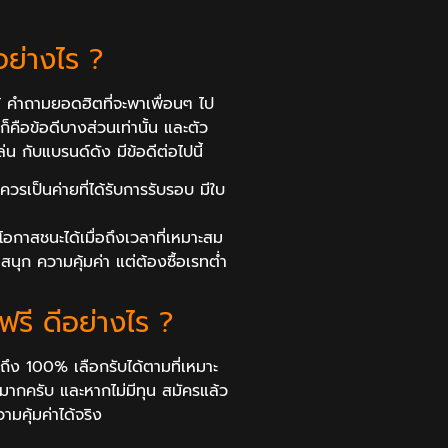
อย่างไร ?
ด้ คำถามยอดฮิตที่จะพาเพื่อนๆ ไป
ือข้อดีบางส่วนเท่านั้น และตัว
 กับแบรนด์ดัง มีข้อดีต่อไปนี้
รเป็นค่ายที่ได้รับการรับรอบ มีใบ
อกาสชนะได้เมื่อถึงเวลาที่เหมาะสม
สนุก ความคุ้มค่า แต่ต้องซื้อเรทต่ำ
รี ดีอย่างไร ?
งถึง 100% เลือกรับได้ตามที่เหมาะ
สมากครับ และหากไม่มีทุน สมัครแล้ว
ามคุ้มค่าได้จริง