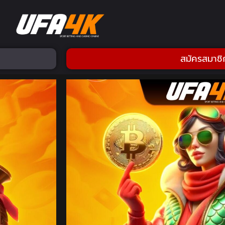
สมัครสมาชิ