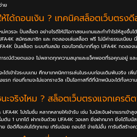
ง่าย
ห้ได้ถอนเงิน ? เทคนิคสล็อตเว็บตรงดี
หม่ควรจะ ปั่นสล็อต อย่างไรดีให้มีโอกาสชนะเกมและทำกำไรให้สูงขึ้นไ
K สมัครสมาชิก และ ทดลองเล่นสล็อต ฟรี ไม่มีค่าธรรมเนียม นี่ก็ค
 UFA4K ปั่นสล็อต ระบบทันสมัย ตอบโจทย์มากที่สุด UFA4K ทดลองเล่น
สบการณ์ด้วยตนเอง ไม่พลาดทุกความสนุกและแจ็คพอตที่รอคุณอยู่ และคว
ะได้เข้าใจระบบเกม ศึกษาเทคนิคการเล่นในระบบก่อนเดิมพันจริง เพิ่มโ
รก ก่อนที่เกมจะไม่แจกรางวัล เป็นโอกาสที่ดีที่นักพนันจะได้ทั้งความ
ชนะจริงไหม ? สล็อตเว็บตรงแจกเครดิตฟ
ะ UFA4K โปรโมชั่น หลากหลายให้เข้ารับ เช่น โบนัสเงินฝากแรกเข้าสู
ริ่มต้น 1 บาทได้ ฝากเงินด้วย UFA4K วอเลท ยิ่งฝากมาก ยิ่งได้โบนั
ข้อดีคือเล่นได้ทุกเกม เทิร์นน้อย ถอนได้ จ่ายไม่อั้น การันตีสร้างคว