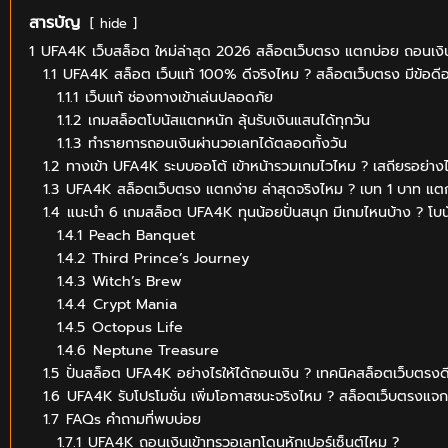
สารบัญ
hide
1
UFA4K เว็บสล็อต ใหม่ล่าสุด 2026 สล็อตเว็บตรง แตกบ่อย ถอนเงิน
1.1
UFA4K สล็อต เว็บแท้ 100% ดีจริงไหม ? สล็อตเว็บตรง มีข้อดีอ
1.1.1
เว็บแท้ ช่องทางเข้าเล่นปลอดภัย
1.1.2
เกมสล็อตโบนัสแตกหนัก ลุ้นรับเงินแสนได้ทุกวัน
1.1.3
ทำรายการถอนเงินผ่านวอเลทได้ตลอดทั้งวัน
1.2
ทางเข้า UFA4K ระบบออโต้ เข้าหน้ารวมเกมไวไหม ? เสถียรอย่าง
1.3
UFA4K สล็อตเว็บตรง แตกง่าย ล่าสุดจริงไหม ? เบท 1 บาท แต
1.4
แนะนำ 6 เกมสล็อต UFA4K ทุนน้อยปั่นสนุก มีเกมไหนบ้าง ? โบ
1.4.1
Peach Banquet
1.4.2
Third Prince’s Journey
1.4.3
Witch’s Brew
1.4.4
Crypt Mania
1.4.5
Octopus Life
1.4.6
Neptune Treasure
1.5
ปั่นสล็อต UFA4K อย่างไรให้ได้ถอนเงิน ? เทคนิคสล็อตเว็บตรงด
1.6
UFA4K รับโปรโมชั่น เพิ่มโอกาสชนะจริงไหม ? สล็อตเว็บตรงแจกเ
1.7
FAQs คำถามที่พบบ่อย
1.7.1
UFA4K ถอนเงินเข้าทรูวอเลทโดนหักเปอร์เซ็นต์ไหม ?