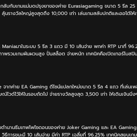
กลับกับเกมแม่มดปรุงยาของค่าย Eurasiagaming ขนาด 5 รีล 25 เส้
รี ลุ้นรางวัลใหญ่สูงสุดถึง 10,000 เท่า เล่นเกมสลับปกติและออโต้ให้
niaมาในระบบ 5 รีล 3 แถว มี 10 เส้นจ่าย พกค่า RTP มาที่ 96.22
าพรวมเกมผันผวนสูง ปั่นสล็อต จ่ายหนัก เทคนิคคือเปิดเทอร์โบสปินเ
 จากค่าย EA Gaming ดีไซน์แปลกใหม่ขนาด 5 รีล 4 แถว ที่เล่นเพ
ษณ์ไวด์ไว้ให้ในรอบถัดไป จ่ายรางวัลสูงสุด 3,500 เท่า ให้เดินเงินนิ่
ดับตำนานธีมเทพโพไซดอนของค่าย Joker Gaming และ EA Gaming มา
 วิธีการชนะมี 10 เส้นจ่าย มีค่า RTP เฉลี่ยที่ 96.25% เทคนิคสยบเก