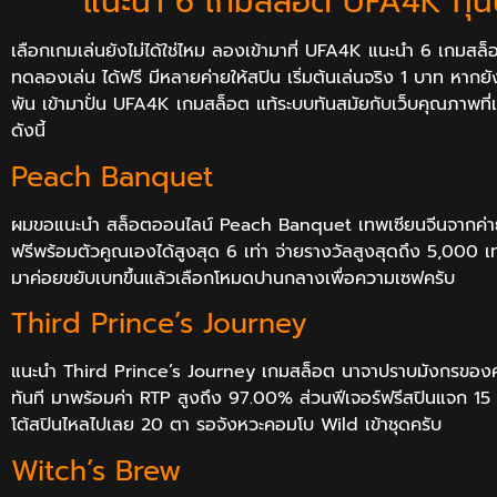
แนะนำ 6 เกมสล็อต UFA4K ทุนน้
เลือกเกมเล่นยังไม่ได้ใช่ไหม ลองเข้ามาที่ UFA4K แนะนำ 6 เกมสล
ทดลองเล่น ได้ฟรี มีหลายค่ายให้สปิน เริ่มต้นเล่นจริง 1 บาท หากยั
พัน เข้ามาปั่น UFA4K เกมสล็อต แท้ระบบทันสมัยกับเว็บคุณภาพที่เชื
ดังนี้
Peach Banquet
ผมขอแนะนำ สล็อตออนไลน์ Peach Banquet เทพเซียนจีนจากค่าย Slo
ฟรีพร้อมตัวคูณเองได้สูงสุด 6 เท่า จ่ายรางวัลสูงสุดถึง 5,000 เท
มาค่อยขยับเบทขึ้นแล้วเลือกโหมดปานกลางเพื่อความเซฟครับ
Third Prince’s Journey
แนะนำ Third Prince’s Journey เกมสล็อต นาจาปราบมังกรของค่าย
ทันที มาพร้อมค่า RTP สูงถึง 97.00% ส่วนฟีเจอร์ฟรีสปินแจก 15 
โต้สปินไหลไปเลย 20 ตา รอจังหวะคอมโบ Wild เข้าชุดครับ
Witch’s Brew