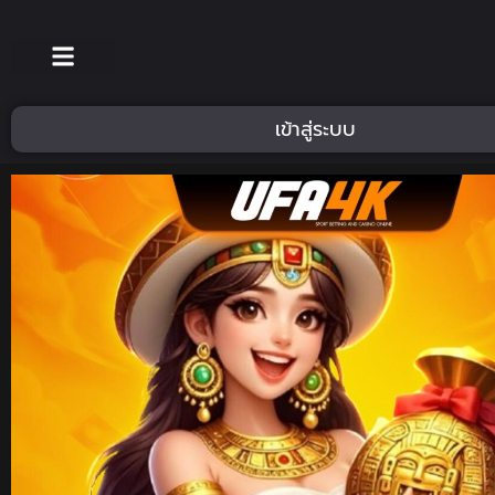
เข้าสู่ระบบ