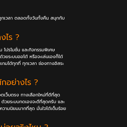
กเวลา ตลอดทั้งวันทั้งคืน สนุกกับ
างไร ?
ม โปรโมชั่น และกิจกรรมพิเศษ
ด้วยระบบออโต้ หรือจะเล่นเองก็ได้
กมได้ทุกที่ ทุกเวลา ช่องทางอิสระ
ักอย่างไร ?
ว็บตรง ทางเลือกใหม่ที่ดีที่สุด
 ด้วยระบบกดเองจะดีที่สุดครับ และ
ความนิยมมากที่สุด มั่นใจได้เต็มร้อย