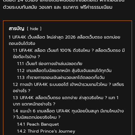
ด้วยระบบทันสมัย วอเลท และ ธนาคาร ฟรีค่าธรรมเนียม
สารบัญ
hide
1
UFA4K เว็บสล็อต ใหม่ล่าสุด 2026 สล็อตเว็บตรง แตกบ่อย
ถอนเงินได้จริง
1.1
UFA4K สล็อต เว็บแท้ 100% ดีจริงไหม ? สล็อตเว็บตรง มี
ข้อดีอะไรบ้าง ?
1.1.1
เว็บแท้ ช่องทางเข้าเล่นปลอดภัย
1.1.2
เกมสล็อตโบนัสแตกหนัก ลุ้นรับเงินแสนได้ทุกวัน
1.1.3
ทำรายการถอนเงินผ่านวอเลทได้ตลอดทั้งวัน
1.2
ทางเข้า UFA4K ระบบออโต้ เข้าหน้ารวมเกมไวไหม ? เสถียร
อย่างไร ?
1.3
UFA4K สล็อตเว็บตรง แตกง่าย ล่าสุดจริงไหม ? เบท 1
บาท แตกหนักอย่างไร ?
1.4
แนะนำ 6 เกมสล็อต UFA4K ทุนน้อยปั่นสนุก มีเกมไหนบ้าง
? โบนัสแตกบ่อยจริงไหม ?
1.4.1
Peach Banquet
1.4.2
Third Prince’s Journey