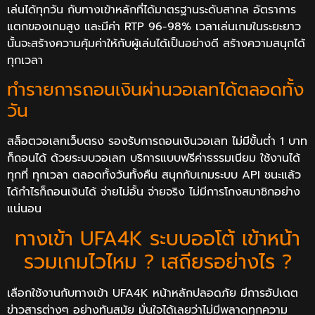
เล่นได้ทุกวัน กับทางเข้าหลักที่ได้มาตรฐานระดับสากล อัตราการ
แตกของเกมสูง และมีค่า RTP 96-98% เวลาเล่นเกมในระยะยาว
นั้นจะสร้างความคุ้มค่าให้กับผู้เล่นได้เป็นอย่างดี สร้างความสนุกได้
ทุกเวลา
ทำรายการถอนเงินผ่านวอเลทได้ตลอดทั้ง
วัน
สล็อตวอเลทเว็บตรง รองรับการถอนเงินวอเลท ไม่มีขั้นต่ำ 1 บาท
ก็ถอนได้ ด้วยระบบวอเลท บริการแบบฟรีค่าธรรมเนียม ใช้งานได้
ทุกที่ ทุกเวลา ตลอดทั้งวันทั้งคืน สนุกกับเกมระบบ API ชนะแล้ว
ได้กำไรก็ถอนเงินได้ จ่ายไม่อั้น จ่ายจริง ไม่มีการโกงสมาชิกอย่าง
แน่นอน
ทางเข้า UFA4K ระบบออโต้ เข้าหน้า
รวมเกมไวไหม ? เสถียรอย่างไร ?
เลือกใช้งานกับทางเข้า UFA4K หน้าหลักปลอดภัย มีการอัปเดต
ข่าวสารต่างๆ อย่างทันสมัย มั่นใจได้เลยว่าไม่มีพลาดทุกความ