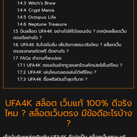
1.4.3
Witch’s Brew
1.4.4
Crypt Mania
1.4.5
Octopus Life
1.4.6
Neptune Treasure
1.5
ปั่นสล็อต UFA4K อย่างไรให้ได้ถอนเงิน ? เทคนิคสล็อตเว็บ
ตรงดีอย่างไร ?
1.6
UFA4K รับโปรโมชั่น เพิ่มโอกาสชนะจริงไหม ? สล็อตเว็บ
ตรงแจกเครดิตฟรี ดีอย่างไร ?
1.7
FAQs คำถามที่พบบ่อย
1.7.1
UFA4K ถอนเงินเข้าทรูวอเลทโดนหักเปอร์เซ็นต์ไหม ?
1.7.2
UFA4K เล่นโหมดลองเล่นได้ฟรีไหม ?
1.7.3
UFA4K ซื้อฟรีสปินต่ำสุดกี่บาท ?
UFA4K สล็อต เว็บแท้ 100% ดีจริง
ไหม ? สล็อตเว็บตรง มีข้อดีอะไรบ้าง
?
เชื่อมั่นกับแหล่งเดิมพัน UFA4K ถือว่าเป็น สล็อตเว็บตรง แท้