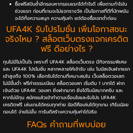
ซื้อฟรีสปินซ้ำอีกรอบหากรอบแรกได้กำไรดี เพื่อตามกำไรใน
ช่วงแรก ก่อนที่เกมจะไม่แจกรางวัล เป็นโอกาสที่ดีที่นักพนัน
จะได้ทั้งความสนุก ความคุ้มค่า แต่ต้องซื้อเรทต่ำก่อน
UFA4K รับโปรโมชั่น เพิ่มโอกาสชนะ
จริงไหม ? สล็อตเว็บตรงแจกเครดิต
ฟรี ดีอย่างไร ?
ทุนไม่มีไม่เป็นไร เพราะที่ UFA4K สล็อตเว็บตรง มีกิจกรรมพิเศษ
และ UFA4K โปรโมชั่น หลากหลายให้เข้ารับ เช่น โบนัสเงินฝากแรก
เข้าสูงถึง 100% เลือกรับได้ตามที่เหมาะสมใน เว็บสล็อตวอเลท
ไม่มีขั้นต่ำ ฟรีค่าธรรมเนียม สล็อตวอเลท เริ่มต้น 1 บาทได้ ฝาก
เงินด้วย UFA4K วอเลท ยิ่งฝากมาก ยิ่งได้โบนัสมากครับ และ
หากไม่มีทุน สมัครแล้วเข้าทำตามเงื่อนไขและรับโปร UFA4K
เครดิตฟรี เล่นเกมได้ครบทุกค่าย ข้อดีคือเล่นได้ทุกเกม เทิร์นน้อย
ถอนได้ จ่ายไม่อั้น การันตีสร้างความคุ้มค่าได้จริง
FAQs คำถามที่พบบ่อย