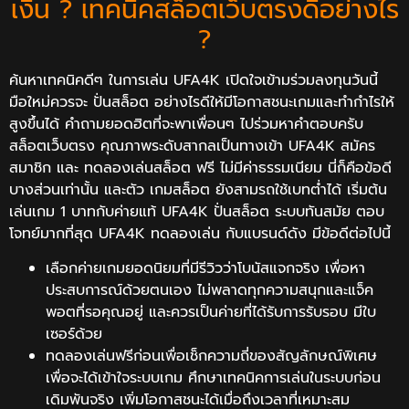
เงิน ? เทคนิคสล็อตเว็บตรงดีอย่างไร
?
ค้นหาเทคนิคดีๆ ในการเล่น UFA4K เปิดใจเข้ามร่วมลงทุนวันนี้
มือใหม่ควรจะ ปั่นสล็อต อย่างไรดีให้มีโอกาสชนะเกมและทำกำไรให้
สูงขึ้นได้ คำถามยอดฮิตที่จะพาเพื่อนๆ ไปร่วมหาคำตอบครับ
สล็อตเว็บตรง คุณภาพระดับสากลเป็นทางเข้า UFA4K สมัคร
สมาชิก และ ทดลองเล่นสล็อต ฟรี ไม่มีค่าธรรมเนียม นี่ก็คือข้อดี
บางส่วนเท่านั้น และตัว เกมสล็อต ยังสามรถใช้เบทต่ำได้ เริ่มต้น
เล่นเกม 1 บาทกับค่ายแท้ UFA4K ปั่นสล็อต ระบบทันสมัย ตอบ
โจทย์มากที่สุด UFA4K ทดลองเล่น กับแบรนด์ดัง มีข้อดีต่อไปนี้
เลือกค่ายเกมยอดนิยมที่มีรีวิวว่าโบนัสแจกจริง เพื่อหา
ประสบการณ์ด้วยตนเอง ไม่พลาดทุกความสนุกและแจ็ค
พอตที่รอคุณอยู่ และควรเป็นค่ายที่ได้รับการรับรอบ มีใบ
เซอร์ด้วย
ทดลองเล่นฟรีก่อนเพื่อเช็กความถี่ของสัญลักษณ์พิเศษ
เพื่อจะได้เข้าใจระบบเกม ศึกษาเทคนิคการเล่นในระบบก่อน
เดิมพันจริง เพิ่มโอกาสชนะได้เมื่อถึงเวลาที่เหมาะสม