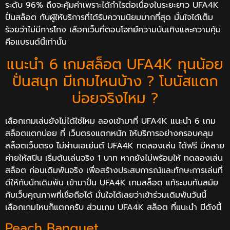
ระดับ 96% ถึงจะคุ้มค่าเพราะได้กำไรต่อเนื่องในระยะยาว UFA4K
ปั่นสล็อต กับผู้ให้บริการที่ได้รับความนิยมมากที่สุด มั่นใจได้เต็ม
ร้อยว่าไม่มีการโกง เลือกเว็บที่ตอบโจทย์ความบันเทิงและความคุ้ม
คือแบรนด์นี้เท่านั้น
แนะนำ 6 เกมสล็อต UFA4K ทุนน้อย
ปั่นสนุก มีเกมไหนบ้าง ? โบนัสแตก
บ่อยจริงไหม ?
เลือกเกมเล่นยังไม่ได้ใช่ไหม ลองเข้ามาที่ UFA4K แนะนำ 6 เกม
สล็อตแตกบ่อย ที่ เว็บตรงแตกหนัก ให้บริการอย่างครอบคลุม
สล็อตเว็บตรง ไม่ผ่านเอเย่นต์ UFA4K ทดลองเล่น ได้ฟรี มีหลาย
ค่ายให้สปิน เริ่มต้นเล่นจริง 1 บาท หากยังไม่พร้อมให้ ทดลองเล่น
สล็อต ก่อนเดิมพันจริง เพื่อสร้างประสบการณ์และทักษะการเล่นที่
ดีให้กับนักเดิมพัน เข้ามาปั่น UFA4K เกมสล็อต แท้ระบบทันสมัย
กับเว็บคุณภาพที่เชื่อถือได้ มั่นใจได้เลยว่าเข้าร่วมเดิมพันวันนี้
เลือกเกมไหนก็แตกครับ ส่วนเกม UFA4K สล็อต ที่แนะนำ มีดังนี้
Peach Banquet