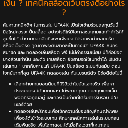
เงิน ? เทคนิคสล็อตเว็บตรงดีอย่างไร
?
ค้นหาเทคนิคดีๆ ในการเล่น UFA4K เปิดใจเข้ามร่วมลงทุนวันนี้
มือใหม่ควรจะ ปั่นสล็อต อย่างไรดีให้มีโอกาสชนะเกมและทำกำไรให้
สูงขึ้นได้ คำถามยอดฮิตที่จะพาเพื่อนๆ ไปร่วมหาคำตอบครับ
สล็อตเว็บตรง คุณภาพระดับสากลเป็นทางเข้า UFA4K สมัคร
สมาชิก และ ทดลองเล่นสล็อต ฟรี ไม่มีค่าธรรมเนียม นี่ก็คือข้อดี
บางส่วนเท่านั้น และตัว เกมสล็อต ยังสามรถใช้เบทต่ำได้ เริ่มต้น
เล่นเกม 1 บาทกับค่ายแท้ UFA4K ปั่นสล็อต ระบบทันสมัย ตอบ
โจทย์มากที่สุด UFA4K ทดลองเล่น กับแบรนด์ดัง มีข้อดีต่อไปนี้
เลือกค่ายเกมยอดนิยมที่มีรีวิวว่าโบนัสแจกจริง เพื่อหา
ประสบการณ์ด้วยตนเอง ไม่พลาดทุกความสนุกและแจ็ค
พอตที่รอคุณอยู่ และควรเป็นค่ายที่ได้รับการรับรอบ มีใบ
เซอร์ด้วย
ทดลองเล่นฟรีก่อนเพื่อเช็กความถี่ของสัญลักษณ์พิเศษ
เพื่อจะได้เข้าใจระบบเกม ศึกษาเทคนิคการเล่นในระบบก่อน
เดิมพันจริง เพิ่มโอกาสชนะได้เมื่อถึงเวลาที่เหมาะสม