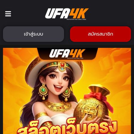
เข้าสู่ระบบ
สมัครสมาชิก