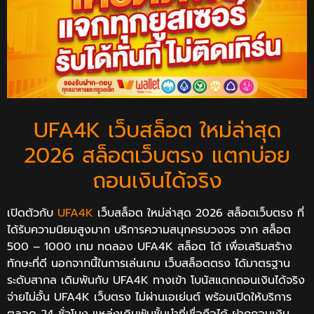
UFA4K เว็บสล็อต ใหม่ล่าสุด
2026 สล็อตเว็บตรง แตกบ่อย
ถอนเงินได้จริง
เปิดตัวกับ
UFA4K
เว็บสล็อต ใหม่ล่าสุด 2026 สล็อตเว็บตรง ที่
ได้รับความนิยมสูงมาก บริการความสนุกครบวงจร จาก สล็อต
500 – 1000 เกม ทดลอง UFA4K สล็อต ได้ เพื่อเสริมสร้าง
ทักษะที่ดี นอกจากนี้ในการเล่นเกม เว็บสล็อตตรง ได้มาตรฐาน
ระดับสากล เดิมพันกับ UFA4K ทางเข้า โบนัสแตกถอนเงินได้จริง
จ่ายไม่อั้น UFA4K เว็บตรง ไม่ผ่านเอเย่นต์ พร้อมเปิดให้บริการ
ตลอด 24 ชั่วโมง แหล่งเดิมพันชั้นนำที่เชื่อถือได้ ฝากถอนเงิน