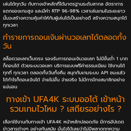
เล่นได้ทุกวัน กับทางเข้าหลักที่ได้มาตรฐานระดับสากล อัตราการ
แตกของเกมสูง และมีค่า RTP 96-98% เวลาเล่นเกมในระยะยาว
นั้นจะสร้างความคุ้มค่าให้กับผู้เล่นได้เป็นอย่างดี สร้างความสนุกได้
ทุกเวลา
ทำรายการถอนเงินผ่านวอเลทได้ตลอดทั้ง
วัน
สล็อตวอเลทเว็บตรง รองรับการถอนเงินวอเลท ไม่มีขั้นต่ำ 1 บาท
ก็ถอนได้ ด้วยระบบวอเลท บริการแบบฟรีค่าธรรมเนียม ใช้งานได้
ทุกที่ ทุกเวลา ตลอดทั้งวันทั้งคืน สนุกกับเกมระบบ API ชนะแล้ว
ได้กำไรก็ถอนเงินได้ จ่ายไม่อั้น จ่ายจริง ไม่มีการโกงสมาชิกอย่าง
แน่นอน
ทางเข้า UFA4K ระบบออโต้ เข้าหน้า
รวมเกมไวไหม ? เสถียรอย่างไร ?
เลือกใช้งานกับทางเข้า UFA4K หน้าหลักปลอดภัย มีการอัปเดต
ข่าวสารต่างๆ อย่างทันสมัย มั่นใจได้เลยว่าไม่มีพลาดทุกความ