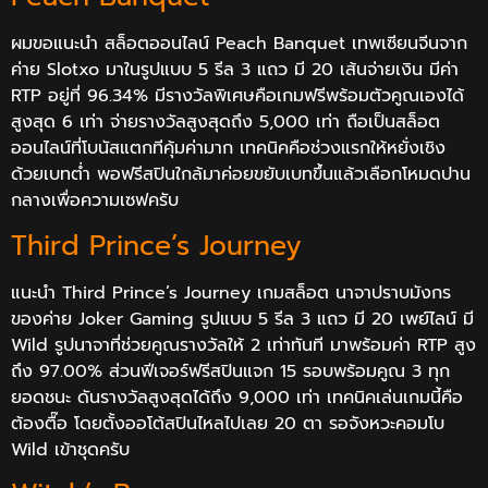
ผมขอแนะนำ สล็อตออนไลน์ Peach Banquet เทพเซียนจีนจาก
ค่าย Slotxo มาในรูปแบบ 5 รีล 3 แถว มี 20 เส้นจ่ายเงิน มีค่า
RTP อยู่ที่ 96.34% มีรางวัลพิเศษคือเกมฟรีพร้อมตัวคูณเองได้
สูงสุด 6 เท่า จ่ายรางวัลสูงสุดถึง 5,000 เท่า ถือเป็นสล็อต
ออนไลน์ที่โบนัสแตกทีคุ้มค่ามาก เทคนิคคือช่วงแรกให้หยั่งเชิง
ด้วยเบทต่ำ พอฟรีสปินใกล้มาค่อยขยับเบทขึ้นแล้วเลือกโหมดปาน
กลางเพื่อความเซฟครับ
Third Prince’s Journey
แนะนำ Third Prince’s Journey เกมสล็อต นาจาปราบมังกร
ของค่าย Joker Gaming รูปแบบ 5 รีล 3 แถว มี 20 เพย์ไลน์ มี
Wild รูปนาจาที่ช่วยคูณรางวัลให้ 2 เท่าทันที มาพร้อมค่า RTP สูง
ถึง 97.00% ส่วนฟีเจอร์ฟรีสปินแจก 15 รอบพร้อมคูณ 3 ทุก
ยอดชนะ ดันรางวัลสูงสุดได้ถึง 9,000 เท่า เทคนิคเล่นเกมนี้คือ
ต้องตื๊อ โดยตั้งออโต้สปินไหลไปเลย 20 ตา รอจังหวะคอมโบ
Wild เข้าชุดครับ