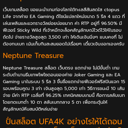
เว็บเกมสล็อต ขอแนะนำเกมท่องโลกใต้ทะเลสีสันสดใส ctopus
Life จากค่าย EA Gaming ดีไซน์แปลกใหม่ขนาด 5 รีล 4 แถว ที่
เล่นเพลินและแจกรางวัลย่อยบ่อยมาก ค่า RTP อยู่ที่ 96.50% มี
ฟีเจอร์ Sticky Wild ที่เจ้าหมึกจะล็อคสัญลักษณ์ไวด์ไว้ให้ในรอบ
ถัดไป จ่ายรางวัลสูงสุด 3,500 เท่า ให้เดินเงินนิ่งๆ แบบคงที่ ไม่
ต้องทบเบท เน้นเก็บกินสะสมยอดไปเรื่อยๆ เดี๋ยวเงินงอกเองครับ
Neptune Treasure
Neptune Treasure สล็อต เว็บตรง แตกง่าย ไม่มีขั้นต่ำ เกม
ระดับตำนานธีมเทพโพไซดอนของค่าย Joker Gaming และ EA
Gaming มาในระบบ 5 รีล 3 ขึ้นชื่อแตกง่ายฟีเจอร์ฟรีสปินแจก 15
รอบพร้อมคูณ 3 เท่า เงินสูงสุด 5,000 เท่า วิธีการชนะมี 10 เส้น
จ่าย มีค่า RTP เฉลี่ยที่ 96.25% เทคนิคสยบเกมนี้ คือการสลับเบท
โดยกดเบทต่ำ 10 ตา สลับเบทกลาง 5 ตา เพื่อกระตุ้นให้
สัญลักษณ์หีบสมบัติหล่นง่าย
ปั่นสล็อต UFA4K อย่างไรให้ได้ถอน