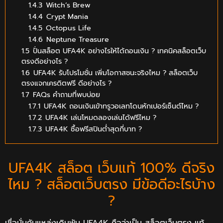
1.4.3
Witch’s Brew
1.4.4
Crypt Mania
1.4.5
Octopus Life
1.4.6
Neptune Treasure
1.5
ปั่นสล็อต UFA4K อย่างไรให้ได้ถอนเงิน ? เทคนิคสล็อตเว็บ
ตรงดีอย่างไร ?
1.6
UFA4K รับโปรโมชั่น เพิ่มโอกาสชนะจริงไหม ? สล็อตเว็บ
ตรงแจกเครดิตฟรี ดีอย่างไร ?
1.7
FAQs คำถามที่พบบ่อย
1.7.1
UFA4K ถอนเงินเข้าทรูวอเลทโดนหักเปอร์เซ็นต์ไหม ?
1.7.2
UFA4K เล่นโหมดลองเล่นได้ฟรีไหม ?
1.7.3
UFA4K ซื้อฟรีสปินต่ำสุดกี่บาท ?
UFA4K สล็อต เว็บแท้ 100% ดีจริง
ไหม ? สล็อตเว็บตรง มีข้อดีอะไรบ้าง
?
เชื่อมั่นกับแหล่งเดิมพัน UFA4K ถือว่าเป็น สล็อตเว็บตรง แท้