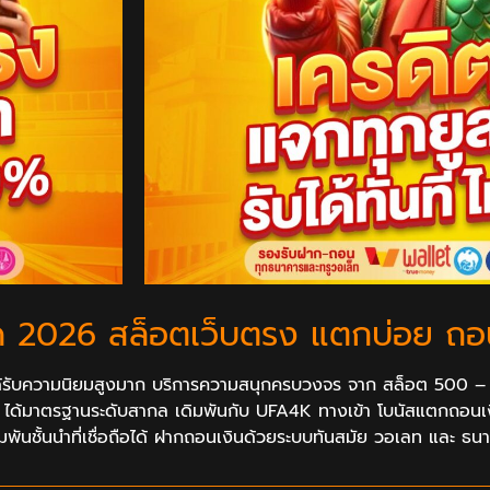
ุด 2026 สล็อตเว็บตรง แตกบ่อย ถอน
ี่ได้รับความนิยมสูงมาก บริการความสนุกครบวงจร จาก สล็อต 50
ตรง ได้มาตรฐานระดับสากล เดิมพันกับ UFA4K ทางเข้า โบนัสแตกถอนเงิ
มพันชั้นนำที่เชื่อถือได้ ฝากถอนเงินด้วยระบบทันสมัย วอเลท และ ธน