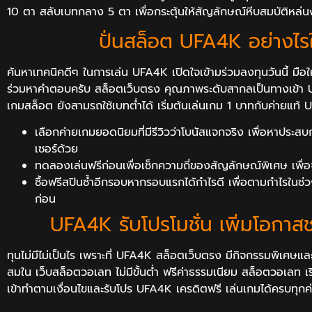
10 ตา สลับเบทกลาง 5 ตา เพื่อกระตุ้นให้สัญลักษณ์หีบสมบัติหล่น
ปั่นสล็อต UFA4K อย่างไรใ
ค้นหาเทคนิคดีๆ ในการเล่น UFA4K เปิดใจเข้ามร่วมลงทุนวันนี้ มือใ
ร่วมหาคำตอบครับ สล็อตเว็บตรง คุณภาพระดับสากลเป็นทางเข้า UFA4
เกมสล็อต ยังสามรถใช้เบทต่ำได้ เริ่มต้นเล่นเกม 1 บาทกับค่ายแท้
เลือกค่ายเกมยอดนิยมที่มีรีวิวว่าโบนัสแจกจริง เพื่อหาประ
เซอร์ด้วย
ทดลองเล่นฟรีก่อนเพื่อเช็กความถี่ของสัญลักษณ์พิเศษ เพื่อจ
ซื้อฟรีสปินซ้ำอีกรอบหากรอบแรกได้กำไรดี เพื่อตามกำไรในช่วงแ
ก่อน
UFA4K รับโปรโมชั่น เพิ่มโอกาส
ทุนไม่มีไม่เป็นไร เพราะที่ UFA4K สล็อตเว็บตรง มีกิจกรรมพิเศษแล
สมใน เว็บสล็อตวอเลท ไม่มีขั้นต่ำ ฟรีค่าธรรมเนียม สล็อตวอเลท เ
เข้าทำตามเงื่อนไขและรับโปร UFA4K เครดิตฟรี เล่นเกมได้ครบทุกค่าย 