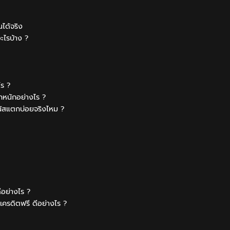
ได้จริง
ะไรบ้าง ?
ไร ?
กหนักอย่างไร ?
นัสแตกบ่อยจริงไหม ?
ีอย่างไร ?
ครดิตฟรี ดีอย่างไร ?