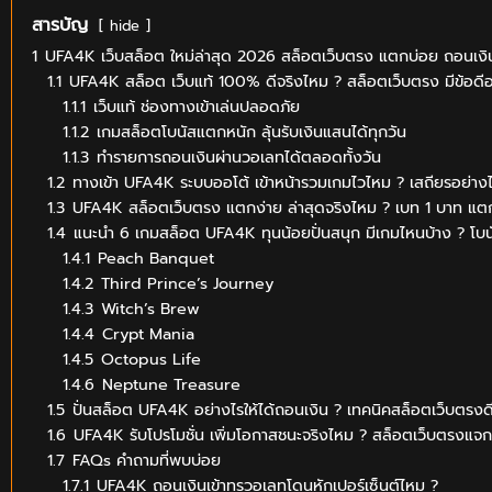
สารบัญ
hide
1
UFA4K เว็บสล็อต ใหม่ล่าสุด 2026 สล็อตเว็บตรง แตกบ่อย ถอนเงิน
1.1
UFA4K สล็อต เว็บแท้ 100% ดีจริงไหม ? สล็อตเว็บตรง มีข้อดีอ
1.1.1
เว็บแท้ ช่องทางเข้าเล่นปลอดภัย
1.1.2
เกมสล็อตโบนัสแตกหนัก ลุ้นรับเงินแสนได้ทุกวัน
1.1.3
ทำรายการถอนเงินผ่านวอเลทได้ตลอดทั้งวัน
1.2
ทางเข้า UFA4K ระบบออโต้ เข้าหน้ารวมเกมไวไหม ? เสถียรอย่าง
1.3
UFA4K สล็อตเว็บตรง แตกง่าย ล่าสุดจริงไหม ? เบท 1 บาท แต
1.4
แนะนำ 6 เกมสล็อต UFA4K ทุนน้อยปั่นสนุก มีเกมไหนบ้าง ? โบ
1.4.1
Peach Banquet
1.4.2
Third Prince’s Journey
1.4.3
Witch’s Brew
1.4.4
Crypt Mania
1.4.5
Octopus Life
1.4.6
Neptune Treasure
1.5
ปั่นสล็อต UFA4K อย่างไรให้ได้ถอนเงิน ? เทคนิคสล็อตเว็บตรงด
1.6
UFA4K รับโปรโมชั่น เพิ่มโอกาสชนะจริงไหม ? สล็อตเว็บตรงแจกเ
1.7
FAQs คำถามที่พบบ่อย
1.7.1
UFA4K ถอนเงินเข้าทรูวอเลทโดนหักเปอร์เซ็นต์ไหม ?