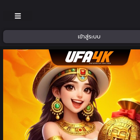
เข้าสู่ระบบ