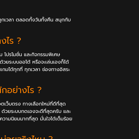
กเวลา ตลอดทั้งวันทั้งคืน สนุกกับ
างไร ?
ม โปรโมชั่น และกิจกรรมพิเศษ
ด้วยระบบออโต้ หรือจะเล่นเองก็ได้
กมได้ทุกที่ ทุกเวลา ช่องทางอิสระ
ักอย่างไร ?
ว็บตรง ทางเลือกใหม่ที่ดีที่สุด
 ด้วยระบบกดเองจะดีที่สุดครับ และ
ความนิยมมากที่สุด มั่นใจได้เต็มร้อย