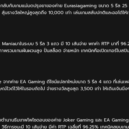
กลับกับเกมแม่มดปรุงยาของค่าย Eurasiagaming ขนาด 5 รีล 25 เส้
รี ลุ้นรางวัลใหญ่สูงสุดถึง 10,000 เท่า เล่นเกมสลับปกติและออโต้ให้
niaมาในระบบ 5 รีล 3 แถว มี 10 เส้นจ่าย พกค่า RTP มาที่ 96.22
าพรวมเกมผันผวนสูง ปั่นสล็อต จ่ายหนัก เทคนิคคือเปิดเทอร์โบสปินเ
 จากค่าย EA Gaming ดีไซน์แปลกใหม่ขนาด 5 รีล 4 แถว ที่เล่นเพ
ษณ์ไวด์ไว้ให้ในรอบถัดไป จ่ายรางวัลสูงสุด 3,500 เท่า ให้เดินเงินนิ่
ดับตำนานธีมเทพโพไซดอนของค่าย Joker Gaming และ EA Gaming มา
 วิธีการชนะมี 10 เส้นจ่าย มีค่า RTP เฉลี่ยที่ 96.25% เทคนิคสยบเก