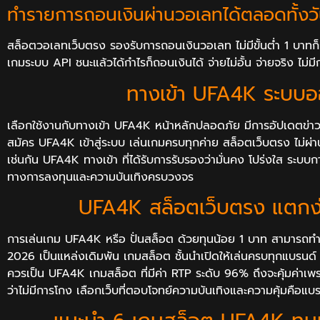
ทำรายการถอนเงินผ่านวอเลทได้ตลอดทั้งว
สล็อตวอเลทเว็บตรง รองรับการถอนเงินวอเลท ไม่มีขั้นต่ำ 1 บาทก็ถ
เกมระบบ API ชนะแล้วได้กำไรก็ถอนเงินได้ จ่ายไม่อั้น จ่ายจริง ไม
ทางเข้า UFA4K ระบบออโ
เลือกใช้งานกับทางเข้า UFA4K หน้าหลักปลอดภัย มีการอัปเดตข่าวส
สมัคร UFA4K เข้าสู่ระบบ เล่นเกมครบทุกค่าย สล็อตเว็บตรง ไม่ผ่าน
เช่นกัน UFA4K ทางเข้า ที่ได้รับการรับรองว่ามั่นคง โปร่งใส ระบ
ทางการลงทุนและความบันเทิงครบวงจร
UFA4K สล็อตเว็บตรง แตกง่า
การเล่นเกม UFA4K หรือ ปั่นสล็อต ด้วยทุนน้อย 1 บาท สามารถทำให
2026 เป็นแหล่งเดิมพัน เกมสล็อต ชั้นนำเปิดให้เล่นครบทุกแบรนด
ควรเป็น UFA4K เกมสล็อต ที่มีค่า RTP ระดับ 96% ถึงจะคุ้มค่าเพราะไ
ว่าไม่มีการโกง เลือกเว็บที่ตอบโจทย์ความบันเทิงและความคุ้มคือแบรนด