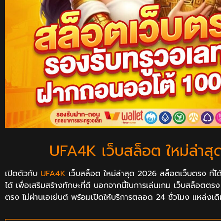
UFA4K เว็บสล็อต ใหม่ล่าส
เปิดตัวกับ
UFA4K
เว็บสล็อต ใหม่ล่าสุด 2026 สล็อตเว็บตรง ท
ได้ เพื่อเสริมสร้างทักษะที่ดี นอกจากนี้ในการเล่นเกม เว็บสล็อต
ตรง ไม่ผ่านเอเย่นต์ พร้อมเปิดให้บริการตลอด 24 ชั่วโมง แหล่งเดิ