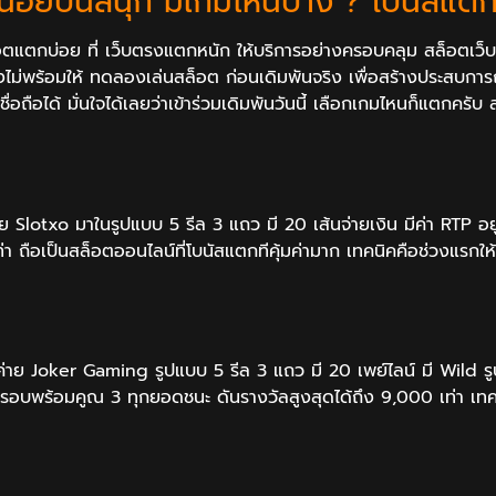
อยปั่นสนุก มีเกมไหนบ้าง ? โบนัสแตก
็อตแตกบ่อย ที่ เว็บตรงแตกหนัก ให้บริการอย่างครอบคลุม สล็อตเว็
งไม่พร้อมให้ ทดลองเล่นสล็อต ก่อนเดิมพันจริง เพื่อสร้างประสบการณ์
่อถือได้ มั่นใจได้เลยว่าเข้าร่วมเดิมพันวันนี้ เลือกเกมไหนก็แตกครั
txo มาในรูปแบบ 5 รีล 3 แถว มี 20 เส้นจ่ายเงิน มีค่า RTP อยู่
่า ถือเป็นสล็อตออนไลน์ที่โบนัสแตกทีคุ้มค่ามาก เทคนิคคือช่วงแรกให้
 Joker Gaming รูปแบบ 5 รีล 3 แถว มี 20 เพย์ไลน์ มี Wild รูปนา
รอบพร้อมคูณ 3 ทุกยอดชนะ ดันรางวัลสูงสุดได้ถึง 9,000 เท่า เทคนิ