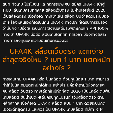
สนุก ทั้งเกม โปรโมชั่น และกิจกรรมพิเศษ สมัคร UFA4K เข้าสู่
ระบบ เล่นเกมครบทุกค่าย สล็อตเว็บตรง ไม่ผ่านเอเย่นต์ 2026
เว็บสล็อตตรง เชื่อถือได้ ทางเข้าเล่น สล็อต ปั่นง่ายด้วยระบบออ
โต้ หรือจะเล่นเองก็ได้เช่นกัน UFA4K ทางเข้า ที่ได้รับการรับรอง
ว่ามั่นคง โปร่งใส ระบบการใช้งานเสถียร์เพราะเกมแท้ API 100%
ทางเข้า UFA4K มือถือ สปินเกมได้ทุกที่ ทุกเวลา ช่องทางอิสระ
ทางการลงทุนและความบันเทิงครบวงจร
UFA4K สล็อตเว็บตรง แตกง่าย
ล่าสุดจริงไหม ? เบท 1 บาท แตกหนัก
อย่างไร ?
การเล่นเกม UFA4K หรือ ปั่นสล็อต ด้วยทุนน้อย 1 บาท สามารถ
ทำให้โบนัสเกมแตกหนักได้ไหม อย่างไร นี่คือคำถามในใจหลายๆ
คน สล็อตเว็บตรง ทางเลือกใหม่ที่ดีที่สุด 2026 เป็นแหล่งเดิมพัน
เกมสล็อต ชั้นนำเปิดให้เล่นครบทุกแบรนด์ เว็บสล็อตตรง ตาม
หลักสากล เชื่อถือได้ UFA4K สล็อต สปิน 1 บาท ด้วยระบบกด
เองจะดีที่สุดครับ และควรเป็น UFA4K เกมสล็อต ที่มีค่า RTP