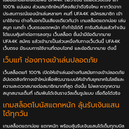
100% แน่นอน ส่วนสมาชิกใหม่ที่สงสัยว่าดีจริงไหม หากวัดจาก
ประสบการณ์ของนักเล่นหลายๆ คนที่ UFA4K สมัครสมาชิก เข้า
มาใช้งาน ต่างก็บอกเป็นเสียงเดียวกันว่า เกมสล็อตแตกบ่อย เล่น
สนุก เบทต่ำ เว็บตรงแตกหนัก ทำกำไรได้ดี การันตีเล่นแล้วทำเงิน
ได้แบบคุ้มค่าต่อการลงทุน เว็บสล็อต ชั้นนำมีข้อดีมากมาย
UFA4K สมัคร แล้วเข้ามาเป็นส่วนหนึ่งกับทางเว็บวันนี้ UFA4K
เว็บตรง มีระบบการใช้งานที่ตอบโจทย์ และข้อดีมากมาย ดังนี้
เว็บแท้ ช่องทางเข้าเล่นปลอดภัย
เว็บสล็อตแท้ 100% เปิดให้เข้าเล่นอย่างทันสมัยทางเข้าปลอดภัย
อัปเดตลิงก์ทางเข้าใหม่เพื่อพัฒนาระบบให้เข้ากับยุคเทคโนโลยีและ
ความสะดวกสบายต่อสมาชิกมากที่สุด ดังนั้น ไม่พลาดทุกความ
สนุกสนานเต็มที่ เดิมพันได้เงินรางวัลเต็มรูปแบบ เชื่อถือได้จริง
เกมสล็อตโบนัสแตกหนัก ลุ้นรับเงินแสน
ได้ทุกวัน
เกมสล็อตแตกบ่อย แตกหนัก พร้อมลุ้นรับเงินแสนได้เต็มทุกบบิล