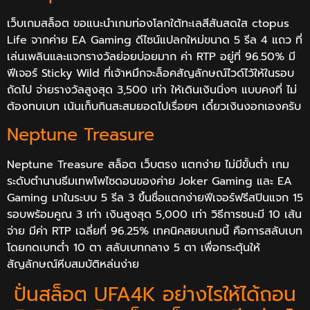
เว็บเกมสล็อต ขอแนะนำเกมท่องโลกใต้ทะเลสีสันสดใส ctopus
Life จากค่าย EA Gaming ดีไซน์แปลกใหม่ขนาด 5 รีล 4 แถว ที่
เล่นเพลินและแจกรางวัลย่อยบ่อยมาก ค่า RTP อยู่ที่ 96.50% มี
ฟีเจอร์ Sticky Wild ที่เจ้าหมึกจะล็อคสัญลักษณ์ไวด์ไว้ให้ในรอบ
ถัดไป จ่ายรางวัลสูงสุด 3,500 เท่า ให้เดินเงินนิ่งๆ แบบคงที่ ไม่
ต้องทบเบท เน้นเก็บกินสะสมยอดไปเรื่อยๆ เดี๋ยวเงินงอกเองครับ
Neptune Treasure
Neptune Treasure สล็อต เว็บตรง แตกง่าย ไม่มีขั้นต่ำ เกม
ระดับตำนานธีมเทพโพไซดอนของค่าย Joker Gaming และ EA
Gaming มาในระบบ 5 รีล 3 ขึ้นชื่อแตกง่ายฟีเจอร์ฟรีสปินแจก 15
รอบพร้อมคูณ 3 เท่า เงินสูงสุด 5,000 เท่า วิธีการชนะมี 10 เส้น
จ่าย มีค่า RTP เฉลี่ยที่ 96.25% เทคนิคสยบเกมนี้ คือการสลับเบท
โดยกดเบทต่ำ 10 ตา สลับเบทกลาง 5 ตา เพื่อกระตุ้นให้
สัญลักษณ์หีบสมบัติหล่นง่าย
ปั่นสล็อต UFA4K อย่างไรให้ได้ถอน