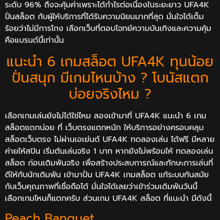
ระดับ 96% ถึงจะคุ้มค่าเพราะได้กำไรต่อเนื่องในระยะยาว UFA4K
ปั่นสล็อต กับผู้ให้บริการที่ได้รับความนิยมมากที่สุด มั่นใจได้เต็ม
ร้อยว่าไม่มีการโกง เลือกเว็บที่ตอบโจทย์ความบันเทิงและความคุ้ม
คือแบรนด์นี้เท่านั้น
แนะนำ 6 เกมสล็อต UFA4K ทุนน้อย
ปั่นสนุก มีเกมไหนบ้าง ? โบนัสแตก
บ่อยจริงไหม ?
เลือกเกมเล่นยังไม่ได้ใช่ไหม ลองเข้ามาที่ UFA4K แนะนำ 6 เกม
สล็อตแตกบ่อย ที่ เว็บตรงแตกหนัก ให้บริการอย่างครอบคลุม
สล็อตเว็บตรง ไม่ผ่านเอเย่นต์ UFA4K ทดลองเล่น ได้ฟรี มีหลาย
ค่ายให้สปิน เริ่มต้นเล่นจริง 1 บาท หากยังไม่พร้อมให้ ทดลองเล่น
สล็อต ก่อนเดิมพันจริง เพื่อสร้างประสบการณ์และทักษะการเล่นที่
ดีให้กับนักเดิมพัน เข้ามาปั่น UFA4K เกมสล็อต แท้ระบบทันสมัย
กับเว็บคุณภาพที่เชื่อถือได้ มั่นใจได้เลยว่าเข้าร่วมเดิมพันวันนี้
เลือกเกมไหนก็แตกครับ ส่วนเกม UFA4K สล็อต ที่แนะนำ มีดังนี้
Peach Banquet