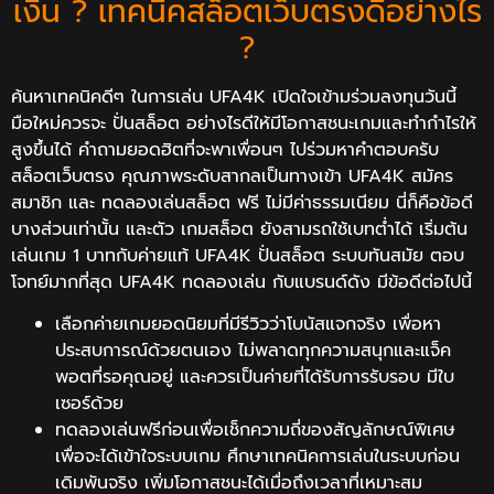
เงิน ? เทคนิคสล็อตเว็บตรงดีอย่างไร
?
ค้นหาเทคนิคดีๆ ในการเล่น UFA4K เปิดใจเข้ามร่วมลงทุนวันนี้
มือใหม่ควรจะ ปั่นสล็อต อย่างไรดีให้มีโอกาสชนะเกมและทำกำไรให้
สูงขึ้นได้ คำถามยอดฮิตที่จะพาเพื่อนๆ ไปร่วมหาคำตอบครับ
สล็อตเว็บตรง คุณภาพระดับสากลเป็นทางเข้า UFA4K สมัคร
สมาชิก และ ทดลองเล่นสล็อต ฟรี ไม่มีค่าธรรมเนียม นี่ก็คือข้อดี
บางส่วนเท่านั้น และตัว เกมสล็อต ยังสามรถใช้เบทต่ำได้ เริ่มต้น
เล่นเกม 1 บาทกับค่ายแท้ UFA4K ปั่นสล็อต ระบบทันสมัย ตอบ
โจทย์มากที่สุด UFA4K ทดลองเล่น กับแบรนด์ดัง มีข้อดีต่อไปนี้
เลือกค่ายเกมยอดนิยมที่มีรีวิวว่าโบนัสแจกจริง เพื่อหา
ประสบการณ์ด้วยตนเอง ไม่พลาดทุกความสนุกและแจ็ค
พอตที่รอคุณอยู่ และควรเป็นค่ายที่ได้รับการรับรอบ มีใบ
เซอร์ด้วย
ทดลองเล่นฟรีก่อนเพื่อเช็กความถี่ของสัญลักษณ์พิเศษ
เพื่อจะได้เข้าใจระบบเกม ศึกษาเทคนิคการเล่นในระบบก่อน
เดิมพันจริง เพิ่มโอกาสชนะได้เมื่อถึงเวลาที่เหมาะสม