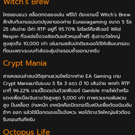
Witch’s Brew
ใครชอบแนว สล็อตทดลองเล่น ฟรีได้ ต้องเกมนี้ Witch’s Brew
ลึกลับกับเกมแม่มดปรุงยาของค่าย Eurasiagaming ขนาด 5 รีล
25 เส้นจ่าย มีค่า RTP อยู่ที่ 95.70% ไฮไลต์คือฟีเจอร์ Wild
Respin ที่จะแช่แข็งวงล้อเดิมแล้วหมุนซ้ำฟรี ลุ้นรางวัลใหญ่
สูงสุดถึง 10,000 เท่า เล่นเกมสลับปกติและออโต้ให้เพิ่มเบทรอบ
ที่ชนะเพราะระบบกำลังจะสุ่มจ่ายรอบซ้ำออกมาครับ
Crypt Mania
สายหลอนล่าสมบัติสุสานแวมไพร์จากค่าย EA Gaming เกม
Crypt Maniaมาในระบบ 5 รีล 3 แถว มี 10 เส้นจ่าย พกค่า RTP
มาที่ 96.22% เกมนี้โดดเด่นด้วยฟีเจอร์ Gamble ทายไพ่ดำหรือ
แดงเพื่อเบิ้ลเงินรางวัลสูงสุด 5,000 เท่า ภาพรวมเกมผันผวน
สูง ปั่นสล็อต จ่ายหนัก เทคนิคคือเปิดเทอร์โบสปินเพื่อตัดอนิเมชัน
ช้าๆ ออก แล้วใช้มือกดเองเป็นจังหวะ พอได้รางวัลใหญ่แล้วต้อง
รีบถอนทันทีครับ
Octopus Life