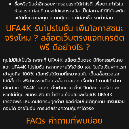
ซื้อฟรีสปินซ้ำอีกรอบหากรอบแรกได้กำไรดี เพื่อตามกำไรใน
ช่วงแรก ก่อนที่เกมจะไม่แจกรางวัล เป็นโอกาสที่ดีที่นักพนัน
จะได้ทั้งความสนุก ความคุ้มค่า แต่ต้องซื้อเรทต่ำก่อน
UFA4K รับโปรโมชั่น เพิ่มโอกาสชนะ
จริงไหม ? สล็อตเว็บตรงแจกเครดิต
ฟรี ดีอย่างไร ?
ทุนไม่มีไม่เป็นไร เพราะที่ UFA4K สล็อตเว็บตรง มีกิจกรรมพิเศษ
และ UFA4K โปรโมชั่น หลากหลายให้เข้ารับ เช่น โบนัสเงินฝากแรก
เข้าสูงถึง 100% เลือกรับได้ตามที่เหมาะสมใน เว็บสล็อตวอเลท
ไม่มีขั้นต่ำ ฟรีค่าธรรมเนียม สล็อตวอเลท เริ่มต้น 1 บาทได้ ฝาก
เงินด้วย UFA4K วอเลท ยิ่งฝากมาก ยิ่งได้โบนัสมากครับ และ
หากไม่มีทุน สมัครแล้วเข้าทำตามเงื่อนไขและรับโปร UFA4K
เครดิตฟรี เล่นเกมได้ครบทุกค่าย ข้อดีคือเล่นได้ทุกเกม เทิร์นน้อย
ถอนได้ จ่ายไม่อั้น การันตีสร้างความคุ้มค่าได้จริง
FAQs คำถามที่พบบ่อย