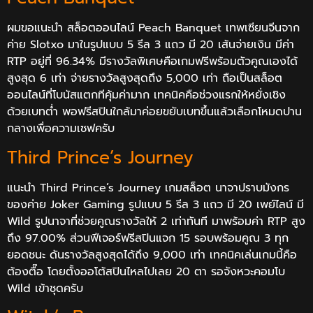
ผมขอแนะนำ สล็อตออนไลน์ Peach Banquet เทพเซียนจีนจาก
ค่าย Slotxo มาในรูปแบบ 5 รีล 3 แถว มี 20 เส้นจ่ายเงิน มีค่า
RTP อยู่ที่ 96.34% มีรางวัลพิเศษคือเกมฟรีพร้อมตัวคูณเองได้
สูงสุด 6 เท่า จ่ายรางวัลสูงสุดถึง 5,000 เท่า ถือเป็นสล็อต
ออนไลน์ที่โบนัสแตกทีคุ้มค่ามาก เทคนิคคือช่วงแรกให้หยั่งเชิง
ด้วยเบทต่ำ พอฟรีสปินใกล้มาค่อยขยับเบทขึ้นแล้วเลือกโหมดปาน
กลางเพื่อความเซฟครับ
Third Prince’s Journey
แนะนำ Third Prince’s Journey เกมสล็อต นาจาปราบมังกร
ของค่าย Joker Gaming รูปแบบ 5 รีล 3 แถว มี 20 เพย์ไลน์ มี
Wild รูปนาจาที่ช่วยคูณรางวัลให้ 2 เท่าทันที มาพร้อมค่า RTP สูง
ถึง 97.00% ส่วนฟีเจอร์ฟรีสปินแจก 15 รอบพร้อมคูณ 3 ทุก
ยอดชนะ ดันรางวัลสูงสุดได้ถึง 9,000 เท่า เทคนิคเล่นเกมนี้คือ
ต้องตื๊อ โดยตั้งออโต้สปินไหลไปเลย 20 ตา รอจังหวะคอมโบ
Wild เข้าชุดครับ