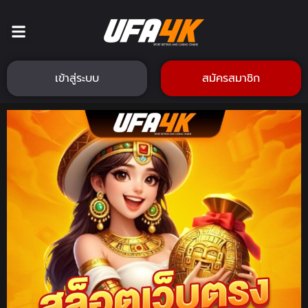
เข้าสู่ระบบ
สมัครสมาชิก