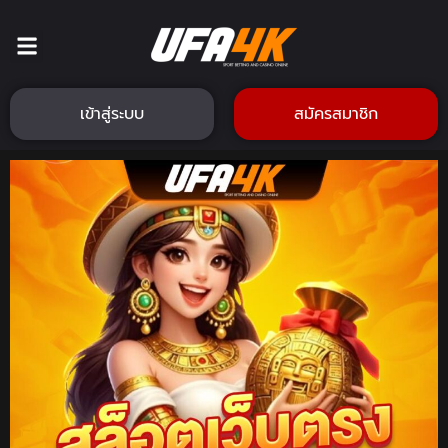
เข้าสู่ระบบ
สมัครสมาชิก