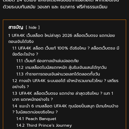
ด้วยระบบทันสมัย วอเลท และ ธนาคาร ฟรีค่าธรรมเนียม
สารบัญ
hide
1
UFA4K เว็บสล็อต ใหม่ล่าสุด 2026 สล็อตเว็บตรง แตกบ่อย
ถอนเงินได้จริง
1.1
UFA4K สล็อต เว็บแท้ 100% ดีจริงไหม ? สล็อตเว็บตรง มี
ข้อดีอะไรบ้าง ?
1.1.1
เว็บแท้ ช่องทางเข้าเล่นปลอดภัย
1.1.2
เกมสล็อตโบนัสแตกหนัก ลุ้นรับเงินแสนได้ทุกวัน
1.1.3
ทำรายการถอนเงินผ่านวอเลทได้ตลอดทั้งวัน
1.2
ทางเข้า UFA4K ระบบออโต้ เข้าหน้ารวมเกมไวไหม ? เสถียร
อย่างไร ?
1.3
UFA4K สล็อตเว็บตรง แตกง่าย ล่าสุดจริงไหม ? เบท 1
บาท แตกหนักอย่างไร ?
1.4
แนะนำ 6 เกมสล็อต UFA4K ทุนน้อยปั่นสนุก มีเกมไหนบ้าง
? โบนัสแตกบ่อยจริงไหม ?
1.4.1
Peach Banquet
1.4.2
Third Prince’s Journey