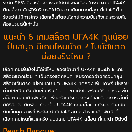
ระดับ 96% ถึงจะคุ้มค่าเพราะได้กำไรต่อเนื่องในระยะยาว UFA4K
ปั่นสล็อต กับผู้ให้บริการที่ได้รับความนิยมมากที่สุด มั่นใจได้เต็ม
ร้อยว่าไม่มีการโกง เลือกเว็บที่ตอบโจทย์ความบันเทิงและความคุ้ม
คือแบรนด์นี้เท่านั้น
แนะนำ 6 เกมสล็อต UFA4K ทุนน้อย
ปั่นสนุก มีเกมไหนบ้าง ? โบนัสแตก
บ่อยจริงไหม ?
เลือกเกมเล่นยังไม่ได้ใช่ไหม ลองเข้ามาที่ UFA4K แนะนำ 6 เกม
สล็อตแตกบ่อย ที่ เว็บตรงแตกหนัก ให้บริการอย่างครอบคลุม
สล็อตเว็บตรง ไม่ผ่านเอเย่นต์ UFA4K ทดลองเล่น ได้ฟรี มีหลาย
ค่ายให้สปิน เริ่มต้นเล่นจริง 1 บาท หากยังไม่พร้อมให้ ทดลองเล่น
สล็อต ก่อนเดิมพันจริง เพื่อสร้างประสบการณ์และทักษะการเล่นที่
ดีให้กับนักเดิมพัน เข้ามาปั่น UFA4K เกมสล็อต แท้ระบบทันสมัย
กับเว็บคุณภาพที่เชื่อถือได้ มั่นใจได้เลยว่าเข้าร่วมเดิมพันวันนี้
เลือกเกมไหนก็แตกครับ ส่วนเกม UFA4K สล็อต ที่แนะนำ มีดังนี้
Peach Banquet