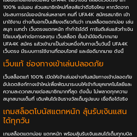
100% แน่นอน ส่วนสมาชิกใหม่ที่สงสัยว่าดีจริงไหม หากวัดจาก
ประสบการณ์ของนักเล่นหลายๆ คนที่ UFA4K สมัครสมาชิก เข้า
มาใช้งาน ต่างก็บอกเป็นเสียงเดียวกันว่า เกมสล็อตแตกบ่อย เล่น
สนุก เบทต่ำ เว็บตรงแตกหนัก ทำกำไรได้ดี การันตีเล่นแล้วทำเงิน
ได้แบบคุ้มค่าต่อการลงทุน เว็บสล็อต ชั้นนำมีข้อดีมากมาย
UFA4K สมัคร แล้วเข้ามาเป็นส่วนหนึ่งกับทางเว็บวันนี้ UFA4K
เว็บตรง มีระบบการใช้งานที่ตอบโจทย์ และข้อดีมากมาย ดังนี้
เว็บแท้ ช่องทางเข้าเล่นปลอดภัย
เว็บสล็อตแท้ 100% เปิดให้เข้าเล่นอย่างทันสมัยทางเข้าปลอดภัย
อัปเดตลิงก์ทางเข้าใหม่เพื่อพัฒนาระบบให้เข้ากับยุคเทคโนโลยีและ
ความสะดวกสบายต่อสมาชิกมากที่สุด ดังนั้น ไม่พลาดทุกความ
สนุกสนานเต็มที่ เดิมพันได้เงินรางวัลเต็มรูปแบบ เชื่อถือได้จริง
เกมสล็อตโบนัสแตกหนัก ลุ้นรับเงินแสน
ได้ทุกวัน
เกมสล็อตแตกบ่อย แตกหนัก พร้อมลุ้นรับเงินแสนได้เต็มทุกบบิล