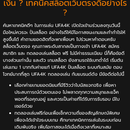
เงิน ? เทคนิคสล็อตเว็บตรงดีอย่างไร
?
ค้นหาเทคนิคดีๆ ในการเล่น UFA4K เปิดใจเข้ามร่วมลงทุนวันนี้
มือใหม่ควรจะ ปั่นสล็อต อย่างไรดีให้มีโอกาสชนะเกมและทำกำไรให้
สูงขึ้นได้ คำถามยอดฮิตที่จะพาเพื่อนๆ ไปร่วมหาคำตอบครับ
สล็อตเว็บตรง คุณภาพระดับสากลเป็นทางเข้า UFA4K สมัคร
สมาชิก และ ทดลองเล่นสล็อต ฟรี ไม่มีค่าธรรมเนียม นี่ก็คือข้อดี
บางส่วนเท่านั้น และตัว เกมสล็อต ยังสามรถใช้เบทต่ำได้ เริ่มต้น
เล่นเกม 1 บาทกับค่ายแท้ UFA4K ปั่นสล็อต ระบบทันสมัย ตอบ
โจทย์มากที่สุด UFA4K ทดลองเล่น กับแบรนด์ดัง มีข้อดีต่อไปนี้
เลือกค่ายเกมยอดนิยมที่มีรีวิวว่าโบนัสแจกจริง เพื่อหา
ประสบการณ์ด้วยตนเอง ไม่พลาดทุกความสนุกและแจ็ค
พอตที่รอคุณอยู่ และควรเป็นค่ายที่ได้รับการรับรอบ มีใบ
เซอร์ด้วย
ทดลองเล่นฟรีก่อนเพื่อเช็กความถี่ของสัญลักษณ์พิเศษ
เพื่อจะได้เข้าใจระบบเกม ศึกษาเทคนิคการเล่นในระบบก่อน
เดิมพันจริง เพิ่มโอกาสชนะได้เมื่อถึงเวลาที่เหมาะสม