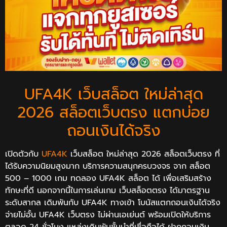
UFA4K เว็บสล็อต ใหม่ล่าสุด
2026 สล็อตเว็บตรง แตกบ่อย
ถอนเงินได้จริง
เปิดตัวกับ
UFA4K
เว็บสล็อต ใหม่ล่าสุด 2026 สล็อตเว็บตรง ที่
ได้รับความนิยมสูงมาก บริการความสนุกครบวงจร จาก สล็อต
500 – 1000 เกม ทดลอง UFA4K สล็อต ได้ เพื่อเสริมสร้าง
ทักษะที่ดี นอกจากนี้ในการเล่นเกม เว็บสล็อตตรง ได้มาตรฐาน
ระดับสากล เดิมพันกับ UFA4K ทางเข้า โบนัสแตกถอนเงินได้จริง
จ่ายไม่อั้น UFA4K เว็บตรง ไม่ผ่านเอเย่นต์ พร้อมเปิดให้บริการ
ตลอด 24 ชั่วโมง แหล่งเดิมพันชั้นนำที่เชื่อถือได้ ฝากถอนเงิน