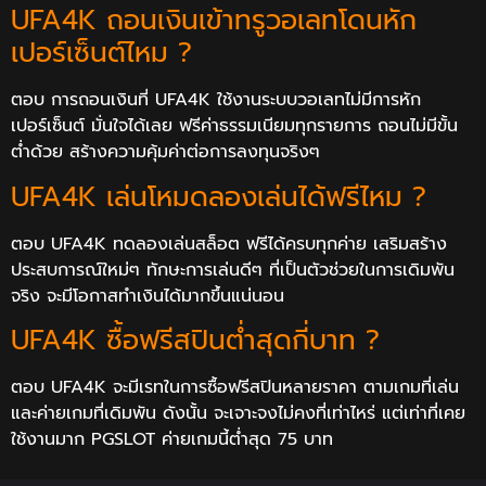
UFA4K ถอนเงินเข้าทรูวอเลทโดนหัก
เปอร์เซ็นต์ไหม ?
ตอบ การถอนเงินที่ UFA4K ใช้งานระบบวอเลทไม่มีการหัก
เปอร์เซ็นต์ มั่นใจได้เลย ฟรีค่าธรรมเนียมทุกรายการ ถอนไม่มีขั้น
ต่ำด้วย สร้างความคุ้มค่าต่อการลงทุนจริงๆ
UFA4K เล่นโหมดลองเล่นได้ฟรีไหม ?
ตอบ UFA4K ทดลองเล่นสล็อต ฟรีได้ครบทุกค่าย เสริมสร้าง
ประสบการณ์ใหม่ๆ ทักษะการเล่นดีๆ ที่เป็นตัวช่วยในการเดิมพัน
จริง จะมีโอกาสทำเงินได้มากขึ้นแน่นอน
UFA4K ซื้อฟรีสปินต่ำสุดกี่บาท ?
ตอบ UFA4K จะมีเรทในการซื้อฟรีสปินหลายราคา ตามเกมที่เล่น
และค่ายเกมที่เดิมพัน ดังนั้น จะเจาะจงไม่คงที่เท่าไหร่ แต่เท่าที่เคย
ใช้งานมาก PGSLOT ค่ายเกมนี้ต่ำสุด 75 บาท