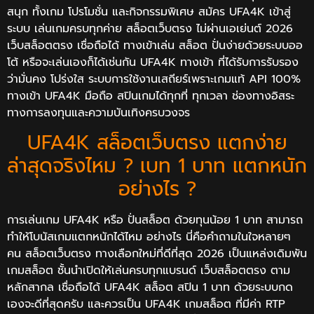
สนุก ทั้งเกม โปรโมชั่น และกิจกรรมพิเศษ สมัคร UFA4K เข้าสู่
ระบบ เล่นเกมครบทุกค่าย สล็อตเว็บตรง ไม่ผ่านเอเย่นต์ 2026
เว็บสล็อตตรง เชื่อถือได้ ทางเข้าเล่น สล็อต ปั่นง่ายด้วยระบบออ
โต้ หรือจะเล่นเองก็ได้เช่นกัน UFA4K ทางเข้า ที่ได้รับการรับรอง
ว่ามั่นคง โปร่งใส ระบบการใช้งานเสถียร์เพราะเกมแท้ API 100%
ทางเข้า UFA4K มือถือ สปินเกมได้ทุกที่ ทุกเวลา ช่องทางอิสระ
ทางการลงทุนและความบันเทิงครบวงจร
UFA4K สล็อตเว็บตรง แตกง่าย
ล่าสุดจริงไหม ? เบท 1 บาท แตกหนัก
อย่างไร ?
การเล่นเกม UFA4K หรือ ปั่นสล็อต ด้วยทุนน้อย 1 บาท สามารถ
ทำให้โบนัสเกมแตกหนักได้ไหม อย่างไร นี่คือคำถามในใจหลายๆ
คน สล็อตเว็บตรง ทางเลือกใหม่ที่ดีที่สุด 2026 เป็นแหล่งเดิมพัน
เกมสล็อต ชั้นนำเปิดให้เล่นครบทุกแบรนด์ เว็บสล็อตตรง ตาม
หลักสากล เชื่อถือได้ UFA4K สล็อต สปิน 1 บาท ด้วยระบบกด
เองจะดีที่สุดครับ และควรเป็น UFA4K เกมสล็อต ที่มีค่า RTP