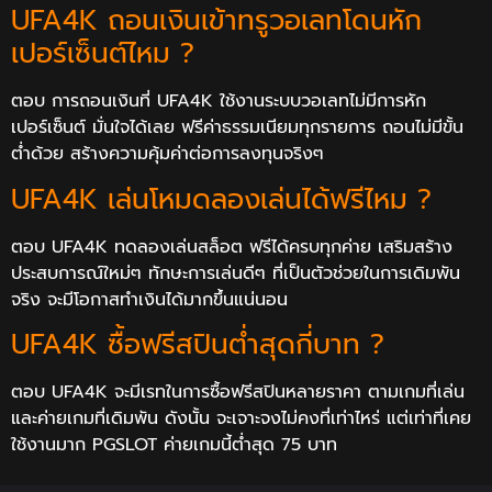
UFA4K ถอนเงินเข้าทรูวอเลทโดนหัก
เปอร์เซ็นต์ไหม ?
ตอบ การถอนเงินที่ UFA4K ใช้งานระบบวอเลทไม่มีการหัก
เปอร์เซ็นต์ มั่นใจได้เลย ฟรีค่าธรรมเนียมทุกรายการ ถอนไม่มีขั้น
ต่ำด้วย สร้างความคุ้มค่าต่อการลงทุนจริงๆ
UFA4K เล่นโหมดลองเล่นได้ฟรีไหม ?
ตอบ UFA4K ทดลองเล่นสล็อต ฟรีได้ครบทุกค่าย เสริมสร้าง
ประสบการณ์ใหม่ๆ ทักษะการเล่นดีๆ ที่เป็นตัวช่วยในการเดิมพัน
จริง จะมีโอกาสทำเงินได้มากขึ้นแน่นอน
UFA4K ซื้อฟรีสปินต่ำสุดกี่บาท ?
ตอบ UFA4K จะมีเรทในการซื้อฟรีสปินหลายราคา ตามเกมที่เล่น
และค่ายเกมที่เดิมพัน ดังนั้น จะเจาะจงไม่คงที่เท่าไหร่ แต่เท่าที่เคย
ใช้งานมาก PGSLOT ค่ายเกมนี้ต่ำสุด 75 บาท