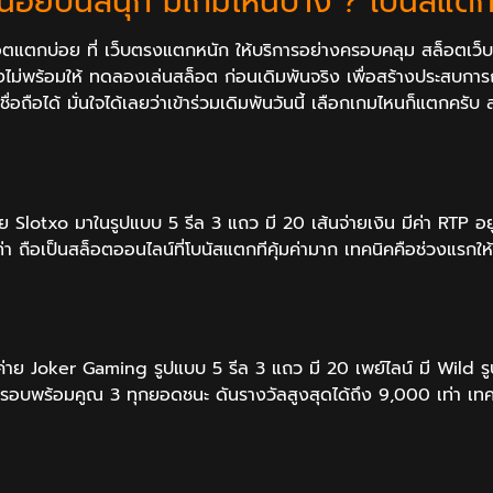
อยปั่นสนุก มีเกมไหนบ้าง ? โบนัสแตก
็อตแตกบ่อย ที่ เว็บตรงแตกหนัก ให้บริการอย่างครอบคลุม สล็อตเว็
งไม่พร้อมให้ ทดลองเล่นสล็อต ก่อนเดิมพันจริง เพื่อสร้างประสบการณ์
่อถือได้ มั่นใจได้เลยว่าเข้าร่วมเดิมพันวันนี้ เลือกเกมไหนก็แตกครั
txo มาในรูปแบบ 5 รีล 3 แถว มี 20 เส้นจ่ายเงิน มีค่า RTP อยู่
่า ถือเป็นสล็อตออนไลน์ที่โบนัสแตกทีคุ้มค่ามาก เทคนิคคือช่วงแรกให้
 Joker Gaming รูปแบบ 5 รีล 3 แถว มี 20 เพย์ไลน์ มี Wild รูปนา
รอบพร้อมคูณ 3 ทุกยอดชนะ ดันรางวัลสูงสุดได้ถึง 9,000 เท่า เทคนิ