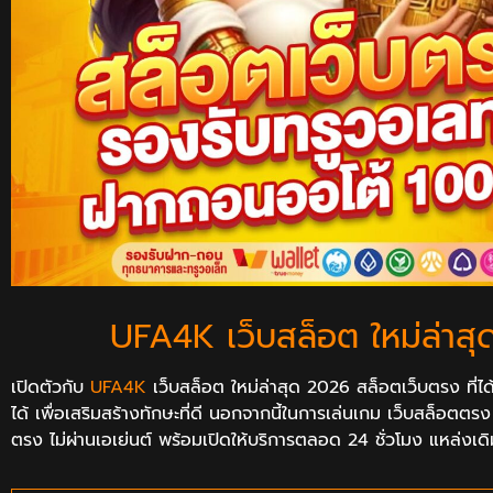
UFA4K เว็บสล็อต ใหม่ล่าส
เปิดตัวกับ
UFA4K
เว็บสล็อต ใหม่ล่าสุด 2026 สล็อตเว็บตรง ท
ได้ เพื่อเสริมสร้างทักษะที่ดี นอกจากนี้ในการเล่นเกม เว็บสล็อต
ตรง ไม่ผ่านเอเย่นต์ พร้อมเปิดให้บริการตลอด 24 ชั่วโมง แหล่งเดิ