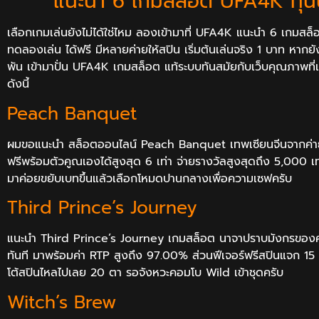
แนะนำ 6 เกมสล็อต UFA4K ทุนน้
เลือกเกมเล่นยังไม่ได้ใช่ไหม ลองเข้ามาที่ UFA4K แนะนำ 6 เกมสล
ทดลองเล่น ได้ฟรี มีหลายค่ายให้สปิน เริ่มต้นเล่นจริง 1 บาท หากยั
พัน เข้ามาปั่น UFA4K เกมสล็อต แท้ระบบทันสมัยกับเว็บคุณภาพที่เชื
ดังนี้
Peach Banquet
ผมขอแนะนำ สล็อตออนไลน์ Peach Banquet เทพเซียนจีนจากค่าย Slo
ฟรีพร้อมตัวคูณเองได้สูงสุด 6 เท่า จ่ายรางวัลสูงสุดถึง 5,000 เท
มาค่อยขยับเบทขึ้นแล้วเลือกโหมดปานกลางเพื่อความเซฟครับ
Third Prince’s Journey
แนะนำ Third Prince’s Journey เกมสล็อต นาจาปราบมังกรของค่าย
ทันที มาพร้อมค่า RTP สูงถึง 97.00% ส่วนฟีเจอร์ฟรีสปินแจก 15 
โต้สปินไหลไปเลย 20 ตา รอจังหวะคอมโบ Wild เข้าชุดครับ
Witch’s Brew