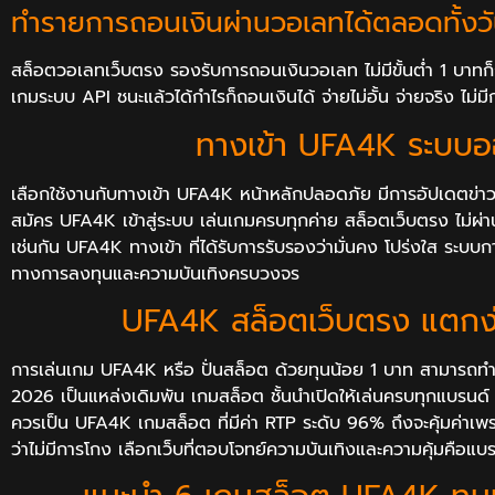
ทำรายการถอนเงินผ่านวอเลทได้ตลอดทั้งว
สล็อตวอเลทเว็บตรง รองรับการถอนเงินวอเลท ไม่มีขั้นต่ำ 1 บาทก็ถ
เกมระบบ API ชนะแล้วได้กำไรก็ถอนเงินได้ จ่ายไม่อั้น จ่ายจริง ไม
ทางเข้า UFA4K ระบบออโ
เลือกใช้งานกับทางเข้า UFA4K หน้าหลักปลอดภัย มีการอัปเดตข่าวส
สมัคร UFA4K เข้าสู่ระบบ เล่นเกมครบทุกค่าย สล็อตเว็บตรง ไม่ผ่าน
เช่นกัน UFA4K ทางเข้า ที่ได้รับการรับรองว่ามั่นคง โปร่งใส ระบ
ทางการลงทุนและความบันเทิงครบวงจร
UFA4K สล็อตเว็บตรง แตกง่า
การเล่นเกม UFA4K หรือ ปั่นสล็อต ด้วยทุนน้อย 1 บาท สามารถทำให
2026 เป็นแหล่งเดิมพัน เกมสล็อต ชั้นนำเปิดให้เล่นครบทุกแบรนด
ควรเป็น UFA4K เกมสล็อต ที่มีค่า RTP ระดับ 96% ถึงจะคุ้มค่าเพราะไ
ว่าไม่มีการโกง เลือกเว็บที่ตอบโจทย์ความบันเทิงและความคุ้มคือแบรนด