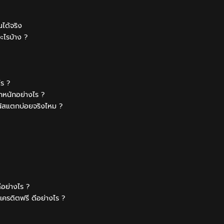
ได้จริง
ะไรบ้าง ?
ไร ?
กหนักอย่างไร ?
นัสแตกบ่อยจริงไหม ?
ีอย่างไร ?
ครดิตฟรี ดีอย่างไร ?