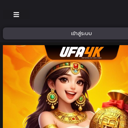
เข้าสู่ระบบ