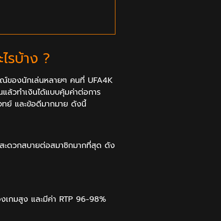
ไรบ้าง ?
การณ์ของนักเล่นหลายๆ คนที่ UFA4K
แล้วทำเงินได้แบบคุ้มค่าต่อการ
ทย์ และข้อดีมากมาย ดังนี้
ามสะดวกสบายต่อสมาชิกมากที่สุด ดัง
กของเกมสูง และมีค่า RTP 96-98%