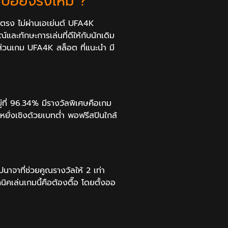
บ่อยจริงไหม ?
บตรง ไม่ผ่านเอเย่นต์ UFA4K
และทักษะการเล่นที่ดีให้กับนักเดิม
บ ส่วนเกม UFA4K สล็อต ที่แนะนำ มี
ที่ 96.34% มีรางวัลพิเศษคือเกม
หยั่งเชิงด้วยเบทต่ำ พอฟรีสปินใกล้
จาที่ช่วยคูณรางวัลให้ 2 เท่า
คเล่นเกมนี้คือต้องตื๊อ โดยตั้งออ