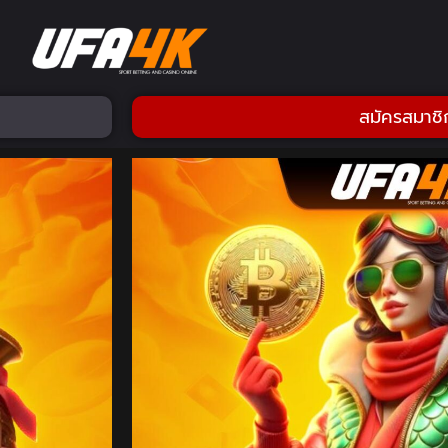
สมัครสมาชิ