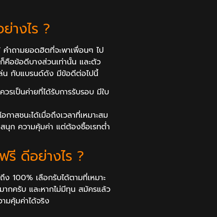
อย่างไร ?
ด้ คำถามยอดฮิตที่จะพาเพื่อนๆ ไป
ือข้อดีบางส่วนเท่านั้น และตัว
 กับแบรนด์ดัง มีข้อดีต่อไปนี้
รเป็นค่ายที่ได้รับการรับรอบ มีใบ
อกาสชนะได้เมื่อถึงเวลาที่เหมาะสม
สนุก ความคุ้มค่า แต่ต้องซื้อเรทต่ำ
รี ดีอย่างไร ?
งถึง 100% เลือกรับได้ตามที่เหมาะ
สมากครับ และหากไม่มีทุน สมัครแล้ว
ามคุ้มค่าได้จริง