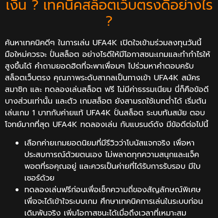
เงิน ? เทคนิคสล็อตเว็บตรงดีอย่างไร
?
ค้นหาเทคนิคดีๆ ในการเล่น UFA4K เปิดใจเข้ามร่วมลงทุนวันนี้
มือใหม่ควรจะ ปั่นสล็อต อย่างไรดีให้มีโอกาสชนะเกมและทำกำไรให้
สูงขึ้นได้ คำถามยอดฮิตที่จะพาเพื่อนๆ ไปร่วมหาคำตอบครับ
สล็อตเว็บตรง คุณภาพระดับสากลเป็นทางเข้า UFA4K สมัคร
สมาชิก และ ทดลองเล่นสล็อต ฟรี ไม่มีค่าธรรมเนียม นี่ก็คือข้อดี
บางส่วนเท่านั้น และตัว เกมสล็อต ยังสามรถใช้เบทต่ำได้ เริ่มต้น
เล่นเกม 1 บาทกับค่ายแท้ UFA4K ปั่นสล็อต ระบบทันสมัย ตอบ
โจทย์มากที่สุด UFA4K ทดลองเล่น กับแบรนด์ดัง มีข้อดีต่อไปนี้
เลือกค่ายเกมยอดนิยมที่มีรีวิวว่าโบนัสแจกจริง เพื่อหา
ประสบการณ์ด้วยตนเอง ไม่พลาดทุกความสนุกและแจ็ค
พอตที่รอคุณอยู่ และควรเป็นค่ายที่ได้รับการรับรอบ มีใบ
เซอร์ด้วย
ทดลองเล่นฟรีก่อนเพื่อเช็กความถี่ของสัญลักษณ์พิเศษ
เพื่อจะได้เข้าใจระบบเกม ศึกษาเทคนิคการเล่นในระบบก่อน
เดิมพันจริง เพิ่มโอกาสชนะได้เมื่อถึงเวลาที่เหมาะสม