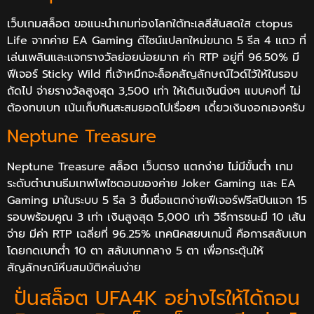
เว็บเกมสล็อต ขอแนะนำเกมท่องโลกใต้ทะเลสีสันสดใส ctopus
Life จากค่าย EA Gaming ดีไซน์แปลกใหม่ขนาด 5 รีล 4 แถว ที่
เล่นเพลินและแจกรางวัลย่อยบ่อยมาก ค่า RTP อยู่ที่ 96.50% มี
ฟีเจอร์ Sticky Wild ที่เจ้าหมึกจะล็อคสัญลักษณ์ไวด์ไว้ให้ในรอบ
ถัดไป จ่ายรางวัลสูงสุด 3,500 เท่า ให้เดินเงินนิ่งๆ แบบคงที่ ไม่
ต้องทบเบท เน้นเก็บกินสะสมยอดไปเรื่อยๆ เดี๋ยวเงินงอกเองครับ
Neptune Treasure
Neptune Treasure สล็อต เว็บตรง แตกง่าย ไม่มีขั้นต่ำ เกม
ระดับตำนานธีมเทพโพไซดอนของค่าย Joker Gaming และ EA
Gaming มาในระบบ 5 รีล 3 ขึ้นชื่อแตกง่ายฟีเจอร์ฟรีสปินแจก 15
รอบพร้อมคูณ 3 เท่า เงินสูงสุด 5,000 เท่า วิธีการชนะมี 10 เส้น
จ่าย มีค่า RTP เฉลี่ยที่ 96.25% เทคนิคสยบเกมนี้ คือการสลับเบท
โดยกดเบทต่ำ 10 ตา สลับเบทกลาง 5 ตา เพื่อกระตุ้นให้
สัญลักษณ์หีบสมบัติหล่นง่าย
ปั่นสล็อต UFA4K อย่างไรให้ได้ถอน