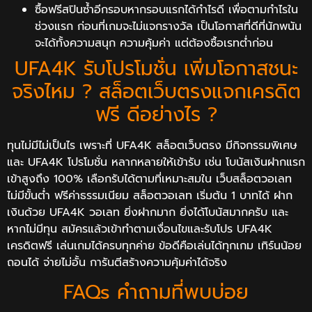
ซื้อฟรีสปินซ้ำอีกรอบหากรอบแรกได้กำไรดี เพื่อตามกำไรใน
ช่วงแรก ก่อนที่เกมจะไม่แจกรางวัล เป็นโอกาสที่ดีที่นักพนัน
จะได้ทั้งความสนุก ความคุ้มค่า แต่ต้องซื้อเรทต่ำก่อน
UFA4K รับโปรโมชั่น เพิ่มโอกาสชนะ
จริงไหม ? สล็อตเว็บตรงแจกเครดิต
ฟรี ดีอย่างไร ?
ทุนไม่มีไม่เป็นไร เพราะที่ UFA4K สล็อตเว็บตรง มีกิจกรรมพิเศษ
และ UFA4K โปรโมชั่น หลากหลายให้เข้ารับ เช่น โบนัสเงินฝากแรก
เข้าสูงถึง 100% เลือกรับได้ตามที่เหมาะสมใน เว็บสล็อตวอเลท
ไม่มีขั้นต่ำ ฟรีค่าธรรมเนียม สล็อตวอเลท เริ่มต้น 1 บาทได้ ฝาก
เงินด้วย UFA4K วอเลท ยิ่งฝากมาก ยิ่งได้โบนัสมากครับ และ
หากไม่มีทุน สมัครแล้วเข้าทำตามเงื่อนไขและรับโปร UFA4K
เครดิตฟรี เล่นเกมได้ครบทุกค่าย ข้อดีคือเล่นได้ทุกเกม เทิร์นน้อย
ถอนได้ จ่ายไม่อั้น การันตีสร้างความคุ้มค่าได้จริง
FAQs คำถามที่พบบ่อย