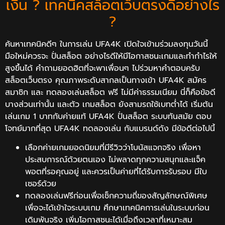
เงิน ? เทคนิคสล็อตเว็บตรงดีอย่างไร
?
ค้นหาเทคนิคดีๆ ในการเล่น UFA4K เปิดใจเข้ามร่วมลงทุนวันนี้
มือใหม่ควรจะ ปั่นสล็อต อย่างไรดีให้มีโอกาสชนะเกมและทำกำไรให้
สูงขึ้นได้ คำถามยอดฮิตที่จะพาเพื่อนๆ ไปร่วมหาคำตอบครับ
สล็อตเว็บตรง คุณภาพระดับสากลเป็นทางเข้า UFA4K สมัคร
สมาชิก และ ทดลองเล่นสล็อต ฟรี ไม่มีค่าธรรมเนียม นี่ก็คือข้อดี
บางส่วนเท่านั้น และตัว เกมสล็อต ยังสามรถใช้เบทต่ำได้ เริ่มต้น
เล่นเกม 1 บาทกับค่ายแท้ UFA4K ปั่นสล็อต ระบบทันสมัย ตอบ
โจทย์มากที่สุด UFA4K ทดลองเล่น กับแบรนด์ดัง มีข้อดีต่อไปนี้
เลือกค่ายเกมยอดนิยมที่มีรีวิวว่าโบนัสแจกจริง เพื่อหา
ประสบการณ์ด้วยตนเอง ไม่พลาดทุกความสนุกและแจ็ค
พอตที่รอคุณอยู่ และควรเป็นค่ายที่ได้รับการรับรอบ มีใบ
เซอร์ด้วย
ทดลองเล่นฟรีก่อนเพื่อเช็กความถี่ของสัญลักษณ์พิเศษ
เพื่อจะได้เข้าใจระบบเกม ศึกษาเทคนิคการเล่นในระบบก่อน
เดิมพันจริง เพิ่มโอกาสชนะได้เมื่อถึงเวลาที่เหมาะสม