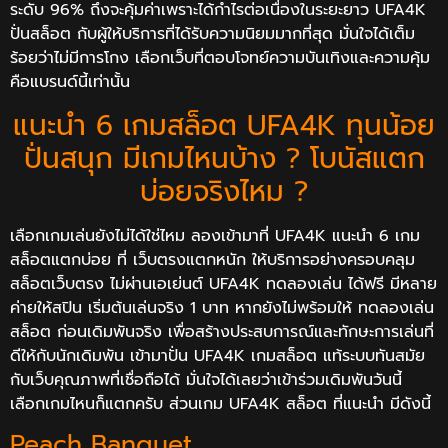
ระดับ 96% ถึงจะคุ้มค่าเพราะได้กำไรต่อเนื่องในระยะยาว UFA4K
ปั่นสล็อต กับผู้ให้บริการที่ได้รับความนิยมมากที่สุด มั่นใจได้เต็ม
ร้อยว่าไม่มีการโกง เลือกเว็บที่ตอบโจทย์ความบันเทิงและความคุ้ม
คือแบรนด์นี้เท่านั้น
แนะนำ 6 เกมสล็อต UFA4K ทุนน้อย
ปั่นสนุก มีเกมไหนบ้าง ? โบนัสแตก
บ่อยจริงไหม ?
เลือกเกมเล่นยังไม่ได้ใช่ไหม ลองเข้ามาที่ UFA4K แนะนำ 6 เกม
สล็อตแตกบ่อย ที่ เว็บตรงแตกหนัก ให้บริการอย่างครอบคลุม
สล็อตเว็บตรง ไม่ผ่านเอเย่นต์ UFA4K ทดลองเล่น ได้ฟรี มีหลาย
ค่ายให้สปิน เริ่มต้นเล่นจริง 1 บาท หากยังไม่พร้อมให้ ทดลองเล่น
สล็อต ก่อนเดิมพันจริง เพื่อสร้างประสบการณ์และทักษะการเล่นที่
ดีให้กับนักเดิมพัน เข้ามาปั่น UFA4K เกมสล็อต แท้ระบบทันสมัย
กับเว็บคุณภาพที่เชื่อถือได้ มั่นใจได้เลยว่าเข้าร่วมเดิมพันวันนี้
เลือกเกมไหนก็แตกครับ ส่วนเกม UFA4K สล็อต ที่แนะนำ มีดังนี้
Peach Banquet