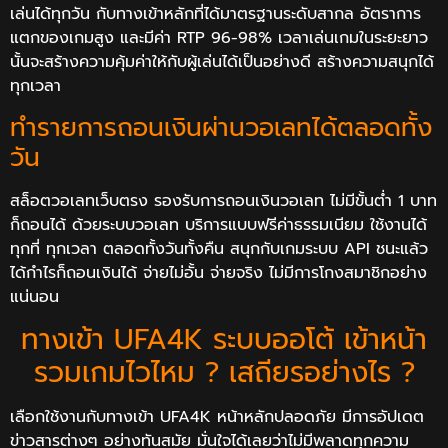
เล่นได้ทุกวัน กับทางเข้าหลักที่ได้มาตรฐานระดับสากล อัตราการ
แตกของเกมสูง และมีค่า RTP 96-98% เวลาเล่นเกมในระยะยาว
นั้นจะสร้างความคุ้มค่าให้กับผู้เล่นได้เป็นอย่างดี สร้างความสนุกได้
ทุกเวลา
ทำรายการถอนเงินผ่านวอเลทได้ตลอดทั้ง
วัน
สล็อตวอเลทเว็บตรง รองรับการถอนเงินวอเลท ไม่มีขั้นต่ำ 1 บาท
ก็ถอนได้ ด้วยระบบวอเลท บริการแบบฟรีค่าธรรมเนียม ใช้งานได้
ทุกที่ ทุกเวลา ตลอดทั้งวันทั้งคืน สนุกกับเกมระบบ API ชนะแล้ว
ได้กำไรก็ถอนเงินได้ จ่ายไม่อั้น จ่ายจริง ไม่มีการโกงสมาชิกอย่าง
แน่นอน
ทางเข้า UFA4K ระบบออโต้ เข้าหน้า
รวมเกมไวไหม ? เสถียรอย่างไร ?
เลือกใช้งานกับทางเข้า UFA4K หน้าหลักปลอดภัย มีการอัปเดต
ข่าวสารต่างๆ อย่างทันสมัย มั่นใจได้เลยว่าไม่มีพลาดทุกความ