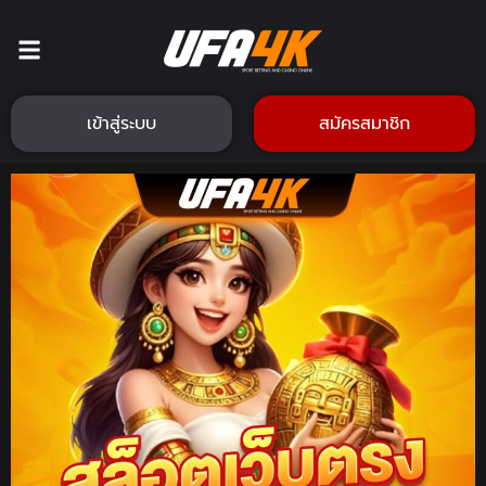
เข้าสู่ระบบ
สมัครสมาชิก