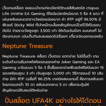
เว็บเกมสล็อต ขอแนะนำเกมท่องโลกใต้ทะเลสีสันสดใส ctopus
Life จากค่าย EA Gaming ดีไซน์แปลกใหม่ขนาด 5 รีล 4 แถว ที่
เล่นเพลินและแจกรางวัลย่อยบ่อยมาก ค่า RTP อยู่ที่ 96.50% มี
ฟีเจอร์ Sticky Wild ที่เจ้าหมึกจะล็อคสัญลักษณ์ไวด์ไว้ให้ในรอบ
ถัดไป จ่ายรางวัลสูงสุด 3,500 เท่า ให้เดินเงินนิ่งๆ แบบคงที่ ไม่
ต้องทบเบท เน้นเก็บกินสะสมยอดไปเรื่อยๆ เดี๋ยวเงินงอกเองครับ
Neptune Treasure
Neptune Treasure สล็อต เว็บตรง แตกง่าย ไม่มีขั้นต่ำ เกม
ระดับตำนานธีมเทพโพไซดอนของค่าย Joker Gaming และ EA
Gaming มาในระบบ 5 รีล 3 ขึ้นชื่อแตกง่ายฟีเจอร์ฟรีสปินแจก 15
รอบพร้อมคูณ 3 เท่า เงินสูงสุด 5,000 เท่า วิธีการชนะมี 10 เส้น
จ่าย มีค่า RTP เฉลี่ยที่ 96.25% เทคนิคสยบเกมนี้ คือการสลับเบท
โดยกดเบทต่ำ 10 ตา สลับเบทกลาง 5 ตา เพื่อกระตุ้นให้
สัญลักษณ์หีบสมบัติหล่นง่าย
ปั่นสล็อต UFA4K อย่างไรให้ได้ถอน