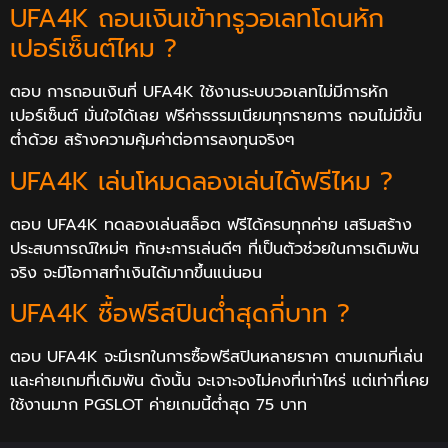
UFA4K ถอนเงินเข้าทรูวอเลทโดนหัก
เปอร์เซ็นต์ไหม ?
ตอบ การถอนเงินที่ UFA4K ใช้งานระบบวอเลทไม่มีการหัก
เปอร์เซ็นต์ มั่นใจได้เลย ฟรีค่าธรรมเนียมทุกรายการ ถอนไม่มีขั้น
ต่ำด้วย สร้างความคุ้มค่าต่อการลงทุนจริงๆ
UFA4K เล่นโหมดลองเล่นได้ฟรีไหม ?
ตอบ UFA4K ทดลองเล่นสล็อต ฟรีได้ครบทุกค่าย เสริมสร้าง
ประสบการณ์ใหม่ๆ ทักษะการเล่นดีๆ ที่เป็นตัวช่วยในการเดิมพัน
จริง จะมีโอกาสทำเงินได้มากขึ้นแน่นอน
UFA4K ซื้อฟรีสปินต่ำสุดกี่บาท ?
ตอบ UFA4K จะมีเรทในการซื้อฟรีสปินหลายราคา ตามเกมที่เล่น
และค่ายเกมที่เดิมพัน ดังนั้น จะเจาะจงไม่คงที่เท่าไหร่ แต่เท่าที่เคย
ใช้งานมาก PGSLOT ค่ายเกมนี้ต่ำสุด 75 บาท