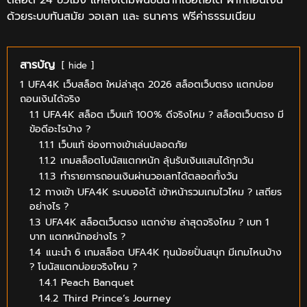
ด้วยระบบทันสมัย วอเลท และ ธนาคาร ฟรีค่าธรรมเนียม
สารบัญ
hide
1
UFA4K เว็บสล็อต ใหม่ล่าสุด 2026 สล็อตเว็บตรง แตกบ่อย
ถอนเงินได้จริง
1.1
UFA4K สล็อต เว็บแท้ 100% ดีจริงไหม ? สล็อตเว็บตรง มี
ข้อดีอะไรบ้าง ?
1.1.1
เว็บแท้ ช่องทางเข้าเล่นปลอดภัย
1.1.2
เกมสล็อตโบนัสแตกหนัก ลุ้นรับเงินแสนได้ทุกวัน
1.1.3
ทำรายการถอนเงินผ่านวอเลทได้ตลอดทั้งวัน
1.2
ทางเข้า UFA4K ระบบออโต้ เข้าหน้ารวมเกมไวไหม ? เสถียร
อย่างไร ?
1.3
UFA4K สล็อตเว็บตรง แตกง่าย ล่าสุดจริงไหม ? เบท 1
บาท แตกหนักอย่างไร ?
1.4
แนะนำ 6 เกมสล็อต UFA4K ทุนน้อยปั่นสนุก มีเกมไหนบ้าง
? โบนัสแตกบ่อยจริงไหม ?
1.4.1
Peach Banquet
1.4.2
Third Prince’s Journey