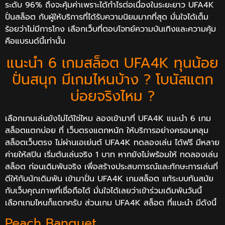
ระดับ 96% ถึงจะคุ้มค่าเพราะได้กำไรต่อเนื่องในระยะยาว UFA4K
ปั่นสล็อต กับผู้ให้บริการที่ได้รับความนิยมมากที่สุด มั่นใจได้เต็ม
ร้อยว่าไม่มีการโกง เลือกเว็บที่ตอบโจทย์ความบันเทิงและความคุ้ม
คือแบรนด์นี้เท่านั้น
แนะนำ 6 เกมสล็อต UFA4K ทุนน้อย
ปั่นสนุก มีเกมไหนบ้าง ? โบนัสแตก
บ่อยจริงไหม ?
เลือกเกมเล่นยังไม่ได้ใช่ไหม ลองเข้ามาที่ UFA4K แนะนำ 6 เกม
สล็อตแตกบ่อย ที่ เว็บตรงแตกหนัก ให้บริการอย่างครอบคลุม
สล็อตเว็บตรง ไม่ผ่านเอเย่นต์ UFA4K ทดลองเล่น ได้ฟรี มีหลาย
ค่ายให้สปิน เริ่มต้นเล่นจริง 1 บาท หากยังไม่พร้อมให้ ทดลองเล่น
สล็อต ก่อนเดิมพันจริง เพื่อสร้างประสบการณ์และทักษะการเล่นที่
ดีให้กับนักเดิมพัน เข้ามาปั่น UFA4K เกมสล็อต แท้ระบบทันสมัย
กับเว็บคุณภาพที่เชื่อถือได้ มั่นใจได้เลยว่าเข้าร่วมเดิมพันวันนี้
เลือกเกมไหนก็แตกครับ ส่วนเกม UFA4K สล็อต ที่แนะนำ มีดังนี้
Peach Banquet