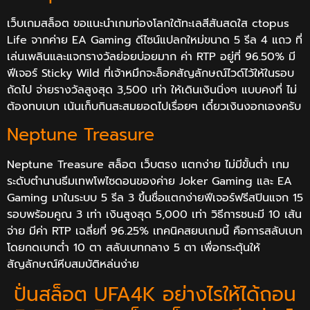
เว็บเกมสล็อต ขอแนะนำเกมท่องโลกใต้ทะเลสีสันสดใส ctopus
Life จากค่าย EA Gaming ดีไซน์แปลกใหม่ขนาด 5 รีล 4 แถว ที่
เล่นเพลินและแจกรางวัลย่อยบ่อยมาก ค่า RTP อยู่ที่ 96.50% มี
ฟีเจอร์ Sticky Wild ที่เจ้าหมึกจะล็อคสัญลักษณ์ไวด์ไว้ให้ในรอบ
ถัดไป จ่ายรางวัลสูงสุด 3,500 เท่า ให้เดินเงินนิ่งๆ แบบคงที่ ไม่
ต้องทบเบท เน้นเก็บกินสะสมยอดไปเรื่อยๆ เดี๋ยวเงินงอกเองครับ
Neptune Treasure
Neptune Treasure สล็อต เว็บตรง แตกง่าย ไม่มีขั้นต่ำ เกม
ระดับตำนานธีมเทพโพไซดอนของค่าย Joker Gaming และ EA
Gaming มาในระบบ 5 รีล 3 ขึ้นชื่อแตกง่ายฟีเจอร์ฟรีสปินแจก 15
รอบพร้อมคูณ 3 เท่า เงินสูงสุด 5,000 เท่า วิธีการชนะมี 10 เส้น
จ่าย มีค่า RTP เฉลี่ยที่ 96.25% เทคนิคสยบเกมนี้ คือการสลับเบท
โดยกดเบทต่ำ 10 ตา สลับเบทกลาง 5 ตา เพื่อกระตุ้นให้
สัญลักษณ์หีบสมบัติหล่นง่าย
ปั่นสล็อต UFA4K อย่างไรให้ได้ถอน