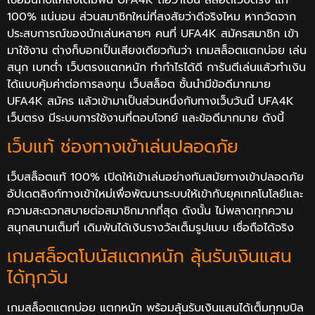
100% แน่นอน ส่วนสมาชิกใหม่ที่สงสัยว่าดีจริงไหม หากวัดจาก
ประสบการณ์ของนักเล่นหลายๆ คนที่ UFA4K สมัครสมาชิก เข้า
มาใช้งาน ต่างก็บอกเป็นเสียงเดียวกันว่า เกมสล็อตแตกบ่อย เล่น
สนุก เบทต่ำ เว็บตรงแตกหนัก ทำกำไรได้ดี การันตีเล่นแล้วทำเงิน
ได้แบบคุ้มค่าต่อการลงทุน เว็บสล็อต ชั้นนำมีข้อดีมากมาย
UFA4K สมัคร แล้วเข้ามาเป็นส่วนหนึ่งกับทางเว็บวันนี้ UFA4K
เว็บตรง มีระบบการใช้งานที่ตอบโจทย์ และข้อดีมากมาย ดังนี้
เว็บแท้ ช่องทางเข้าเล่นปลอดภัย
เว็บสล็อตแท้ 100% เปิดให้เข้าเล่นอย่างทันสมัยทางเข้าปลอดภัย
อัปเดตลิงก์ทางเข้าใหม่เพื่อพัฒนาระบบให้เข้ากับยุคเทคโนโลยีและ
ความสะดวกสบายต่อสมาชิกมากที่สุด ดังนั้น ไม่พลาดทุกความ
สนุกสนานเต็มที่ เดิมพันได้เงินรางวัลเต็มรูปแบบ เชื่อถือได้จริง
เกมสล็อตโบนัสแตกหนัก ลุ้นรับเงินแสน
ได้ทุกวัน
เกมสล็อตแตกบ่อย แตกหนัก พร้อมลุ้นรับเงินแสนได้เต็มทุกบบิล