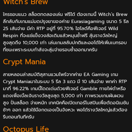
Witch’s Brew
ใครชอบแนว สล็อตทดลองเล่น ฟรีได้ ต้องเกมนี้ Witch’s Brew
ลึกลับกับเกมแม่มดปรุงยาของค่าย Eurasiagaming ขนาด 5 รีล
25 เส้นจ่าย มีค่า RTP อยู่ที่ 95.70% ไฮไลต์คือฟีเจอร์ Wild
Respin ที่จะแช่แข็งวงล้อเดิมแล้วหมุนซ้ำฟรี ลุ้นรางวัลใหญ่
สูงสุดถึง 10,000 เท่า เล่นเกมสลับปกติและออโต้ให้เพิ่มเบทรอบ
ที่ชนะเพราะระบบกำลังจะสุ่มจ่ายรอบซ้ำออกมาครับ
Crypt Mania
สายหลอนล่าสมบัติสุสานแวมไพร์จากค่าย EA Gaming เกม
Crypt Maniaมาในระบบ 5 รีล 3 แถว มี 10 เส้นจ่าย พกค่า RTP
มาที่ 96.22% เกมนี้โดดเด่นด้วยฟีเจอร์ Gamble ทายไพ่ดำหรือ
แดงเพื่อเบิ้ลเงินรางวัลสูงสุด 5,000 เท่า ภาพรวมเกมผันผวน
สูง ปั่นสล็อต จ่ายหนัก เทคนิคคือเปิดเทอร์โบสปินเพื่อตัดอนิเมชัน
ช้าๆ ออก แล้วใช้มือกดเองเป็นจังหวะ พอได้รางวัลใหญ่แล้วต้อง
รีบถอนทันทีครับ
Octopus Life