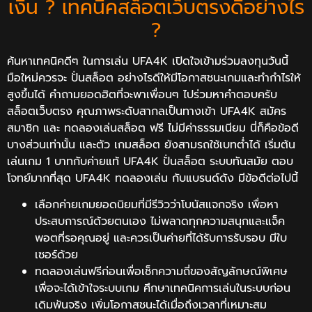
เงิน ? เทคนิคสล็อตเว็บตรงดีอย่างไร
?
ค้นหาเทคนิคดีๆ ในการเล่น UFA4K เปิดใจเข้ามร่วมลงทุนวันนี้
มือใหม่ควรจะ ปั่นสล็อต อย่างไรดีให้มีโอกาสชนะเกมและทำกำไรให้
สูงขึ้นได้ คำถามยอดฮิตที่จะพาเพื่อนๆ ไปร่วมหาคำตอบครับ
สล็อตเว็บตรง คุณภาพระดับสากลเป็นทางเข้า UFA4K สมัคร
สมาชิก และ ทดลองเล่นสล็อต ฟรี ไม่มีค่าธรรมเนียม นี่ก็คือข้อดี
บางส่วนเท่านั้น และตัว เกมสล็อต ยังสามรถใช้เบทต่ำได้ เริ่มต้น
เล่นเกม 1 บาทกับค่ายแท้ UFA4K ปั่นสล็อต ระบบทันสมัย ตอบ
โจทย์มากที่สุด UFA4K ทดลองเล่น กับแบรนด์ดัง มีข้อดีต่อไปนี้
เลือกค่ายเกมยอดนิยมที่มีรีวิวว่าโบนัสแจกจริง เพื่อหา
ประสบการณ์ด้วยตนเอง ไม่พลาดทุกความสนุกและแจ็ค
พอตที่รอคุณอยู่ และควรเป็นค่ายที่ได้รับการรับรอบ มีใบ
เซอร์ด้วย
ทดลองเล่นฟรีก่อนเพื่อเช็กความถี่ของสัญลักษณ์พิเศษ
เพื่อจะได้เข้าใจระบบเกม ศึกษาเทคนิคการเล่นในระบบก่อน
เดิมพันจริง เพิ่มโอกาสชนะได้เมื่อถึงเวลาที่เหมาะสม