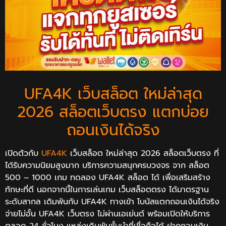
UFA4K เว็บสล็อต ใหม่ล่าสุด
2026 สล็อตเว็บตรง แตกบ่อย
ถอนเงินได้จริง
เปิดตัวกับ
UFA4K
เว็บสล็อต ใหม่ล่าสุด 2026 สล็อตเว็บตรง ที่
ได้รับความนิยมสูงมาก บริการความสนุกครบวงจร จาก สล็อต
500 – 1000 เกม ทดลอง UFA4K สล็อต ได้ เพื่อเสริมสร้าง
ทักษะที่ดี นอกจากนี้ในการเล่นเกม เว็บสล็อตตรง ได้มาตรฐาน
ระดับสากล เดิมพันกับ UFA4K ทางเข้า โบนัสแตกถอนเงินได้จริง
จ่ายไม่อั้น UFA4K เว็บตรง ไม่ผ่านเอเย่นต์ พร้อมเปิดให้บริการ
ตลอด 24 ชั่วโมง แหล่งเดิมพันชั้นนำที่เชื่อถือได้ ฝากถอนเงิน