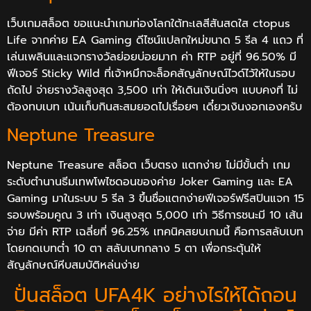
เว็บเกมสล็อต ขอแนะนำเกมท่องโลกใต้ทะเลสีสันสดใส ctopus
Life จากค่าย EA Gaming ดีไซน์แปลกใหม่ขนาด 5 รีล 4 แถว ที่
เล่นเพลินและแจกรางวัลย่อยบ่อยมาก ค่า RTP อยู่ที่ 96.50% มี
ฟีเจอร์ Sticky Wild ที่เจ้าหมึกจะล็อคสัญลักษณ์ไวด์ไว้ให้ในรอบ
ถัดไป จ่ายรางวัลสูงสุด 3,500 เท่า ให้เดินเงินนิ่งๆ แบบคงที่ ไม่
ต้องทบเบท เน้นเก็บกินสะสมยอดไปเรื่อยๆ เดี๋ยวเงินงอกเองครับ
Neptune Treasure
Neptune Treasure สล็อต เว็บตรง แตกง่าย ไม่มีขั้นต่ำ เกม
ระดับตำนานธีมเทพโพไซดอนของค่าย Joker Gaming และ EA
Gaming มาในระบบ 5 รีล 3 ขึ้นชื่อแตกง่ายฟีเจอร์ฟรีสปินแจก 15
รอบพร้อมคูณ 3 เท่า เงินสูงสุด 5,000 เท่า วิธีการชนะมี 10 เส้น
จ่าย มีค่า RTP เฉลี่ยที่ 96.25% เทคนิคสยบเกมนี้ คือการสลับเบท
โดยกดเบทต่ำ 10 ตา สลับเบทกลาง 5 ตา เพื่อกระตุ้นให้
สัญลักษณ์หีบสมบัติหล่นง่าย
ปั่นสล็อต UFA4K อย่างไรให้ได้ถอน