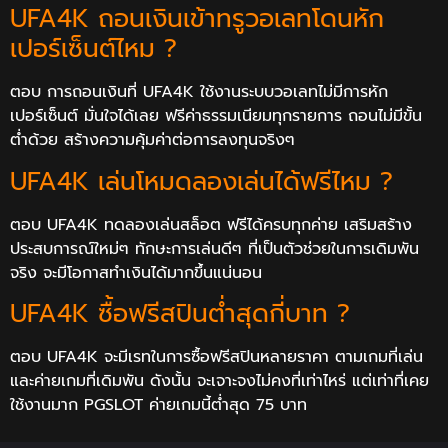
UFA4K ถอนเงินเข้าทรูวอเลทโดนหัก
เปอร์เซ็นต์ไหม ?
ตอบ การถอนเงินที่ UFA4K ใช้งานระบบวอเลทไม่มีการหัก
เปอร์เซ็นต์ มั่นใจได้เลย ฟรีค่าธรรมเนียมทุกรายการ ถอนไม่มีขั้น
ต่ำด้วย สร้างความคุ้มค่าต่อการลงทุนจริงๆ
UFA4K เล่นโหมดลองเล่นได้ฟรีไหม ?
ตอบ UFA4K ทดลองเล่นสล็อต ฟรีได้ครบทุกค่าย เสริมสร้าง
ประสบการณ์ใหม่ๆ ทักษะการเล่นดีๆ ที่เป็นตัวช่วยในการเดิมพัน
จริง จะมีโอกาสทำเงินได้มากขึ้นแน่นอน
UFA4K ซื้อฟรีสปินต่ำสุดกี่บาท ?
ตอบ UFA4K จะมีเรทในการซื้อฟรีสปินหลายราคา ตามเกมที่เล่น
และค่ายเกมที่เดิมพัน ดังนั้น จะเจาะจงไม่คงที่เท่าไหร่ แต่เท่าที่เคย
ใช้งานมาก PGSLOT ค่ายเกมนี้ต่ำสุด 75 บาท