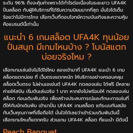
ระดับ 96% ถึงจะคุ้มค่าเพราะได้กำไรต่อเนื่องในระยะยาว UFA4K
ปั่นสล็อต กับผู้ให้บริการที่ได้รับความนิยมมากที่สุด มั่นใจได้เต็ม
ร้อยว่าไม่มีการโกง เลือกเว็บที่ตอบโจทย์ความบันเทิงและความคุ้ม
คือแบรนด์นี้เท่านั้น
แนะนำ 6 เกมสล็อต UFA4K ทุนน้อย
ปั่นสนุก มีเกมไหนบ้าง ? โบนัสแตก
บ่อยจริงไหม ?
เลือกเกมเล่นยังไม่ได้ใช่ไหม ลองเข้ามาที่ UFA4K แนะนำ 6 เกม
สล็อตแตกบ่อย ที่ เว็บตรงแตกหนัก ให้บริการอย่างครอบคลุม
สล็อตเว็บตรง ไม่ผ่านเอเย่นต์ UFA4K ทดลองเล่น ได้ฟรี มีหลาย
ค่ายให้สปิน เริ่มต้นเล่นจริง 1 บาท หากยังไม่พร้อมให้ ทดลองเล่น
สล็อต ก่อนเดิมพันจริง เพื่อสร้างประสบการณ์และทักษะการเล่นที่
ดีให้กับนักเดิมพัน เข้ามาปั่น UFA4K เกมสล็อต แท้ระบบทันสมัย
กับเว็บคุณภาพที่เชื่อถือได้ มั่นใจได้เลยว่าเข้าร่วมเดิมพันวันนี้
เลือกเกมไหนก็แตกครับ ส่วนเกม UFA4K สล็อต ที่แนะนำ มีดังนี้
Peach Banquet