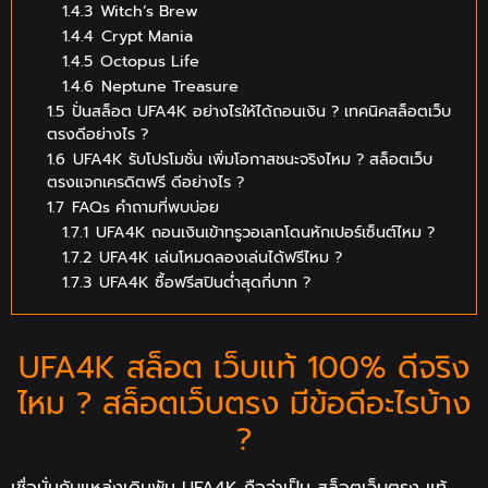
1.4.3
Witch’s Brew
1.4.4
Crypt Mania
1.4.5
Octopus Life
1.4.6
Neptune Treasure
1.5
ปั่นสล็อต UFA4K อย่างไรให้ได้ถอนเงิน ? เทคนิคสล็อตเว็บ
ตรงดีอย่างไร ?
1.6
UFA4K รับโปรโมชั่น เพิ่มโอกาสชนะจริงไหม ? สล็อตเว็บ
ตรงแจกเครดิตฟรี ดีอย่างไร ?
1.7
FAQs คำถามที่พบบ่อย
1.7.1
UFA4K ถอนเงินเข้าทรูวอเลทโดนหักเปอร์เซ็นต์ไหม ?
1.7.2
UFA4K เล่นโหมดลองเล่นได้ฟรีไหม ?
1.7.3
UFA4K ซื้อฟรีสปินต่ำสุดกี่บาท ?
UFA4K สล็อต เว็บแท้ 100% ดีจริง
ไหม ? สล็อตเว็บตรง มีข้อดีอะไรบ้าง
?
เชื่อมั่นกับแหล่งเดิมพัน UFA4K ถือว่าเป็น สล็อตเว็บตรง แท้