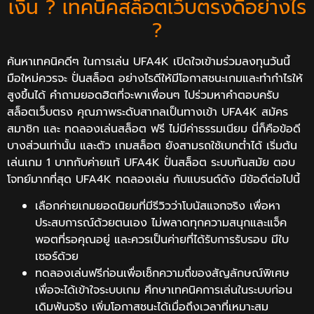
เงิน ? เทคนิคสล็อตเว็บตรงดีอย่างไร
?
ค้นหาเทคนิคดีๆ ในการเล่น UFA4K เปิดใจเข้ามร่วมลงทุนวันนี้
มือใหม่ควรจะ ปั่นสล็อต อย่างไรดีให้มีโอกาสชนะเกมและทำกำไรให้
สูงขึ้นได้ คำถามยอดฮิตที่จะพาเพื่อนๆ ไปร่วมหาคำตอบครับ
สล็อตเว็บตรง คุณภาพระดับสากลเป็นทางเข้า UFA4K สมัคร
สมาชิก และ ทดลองเล่นสล็อต ฟรี ไม่มีค่าธรรมเนียม นี่ก็คือข้อดี
บางส่วนเท่านั้น และตัว เกมสล็อต ยังสามรถใช้เบทต่ำได้ เริ่มต้น
เล่นเกม 1 บาทกับค่ายแท้ UFA4K ปั่นสล็อต ระบบทันสมัย ตอบ
โจทย์มากที่สุด UFA4K ทดลองเล่น กับแบรนด์ดัง มีข้อดีต่อไปนี้
เลือกค่ายเกมยอดนิยมที่มีรีวิวว่าโบนัสแจกจริง เพื่อหา
ประสบการณ์ด้วยตนเอง ไม่พลาดทุกความสนุกและแจ็ค
พอตที่รอคุณอยู่ และควรเป็นค่ายที่ได้รับการรับรอบ มีใบ
เซอร์ด้วย
ทดลองเล่นฟรีก่อนเพื่อเช็กความถี่ของสัญลักษณ์พิเศษ
เพื่อจะได้เข้าใจระบบเกม ศึกษาเทคนิคการเล่นในระบบก่อน
เดิมพันจริง เพิ่มโอกาสชนะได้เมื่อถึงเวลาที่เหมาะสม