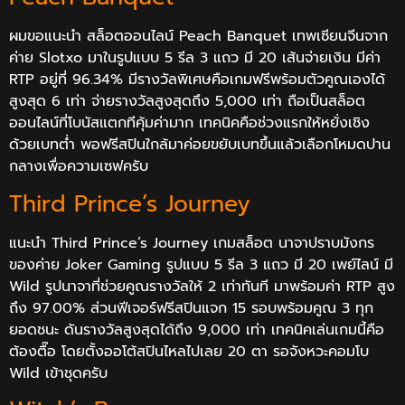
ผมขอแนะนำ สล็อตออนไลน์ Peach Banquet เทพเซียนจีนจาก
ค่าย Slotxo มาในรูปแบบ 5 รีล 3 แถว มี 20 เส้นจ่ายเงิน มีค่า
RTP อยู่ที่ 96.34% มีรางวัลพิเศษคือเกมฟรีพร้อมตัวคูณเองได้
สูงสุด 6 เท่า จ่ายรางวัลสูงสุดถึง 5,000 เท่า ถือเป็นสล็อต
ออนไลน์ที่โบนัสแตกทีคุ้มค่ามาก เทคนิคคือช่วงแรกให้หยั่งเชิง
ด้วยเบทต่ำ พอฟรีสปินใกล้มาค่อยขยับเบทขึ้นแล้วเลือกโหมดปาน
กลางเพื่อความเซฟครับ
Third Prince’s Journey
แนะนำ Third Prince’s Journey เกมสล็อต นาจาปราบมังกร
ของค่าย Joker Gaming รูปแบบ 5 รีล 3 แถว มี 20 เพย์ไลน์ มี
Wild รูปนาจาที่ช่วยคูณรางวัลให้ 2 เท่าทันที มาพร้อมค่า RTP สูง
ถึง 97.00% ส่วนฟีเจอร์ฟรีสปินแจก 15 รอบพร้อมคูณ 3 ทุก
ยอดชนะ ดันรางวัลสูงสุดได้ถึง 9,000 เท่า เทคนิคเล่นเกมนี้คือ
ต้องตื๊อ โดยตั้งออโต้สปินไหลไปเลย 20 ตา รอจังหวะคอมโบ
Wild เข้าชุดครับ