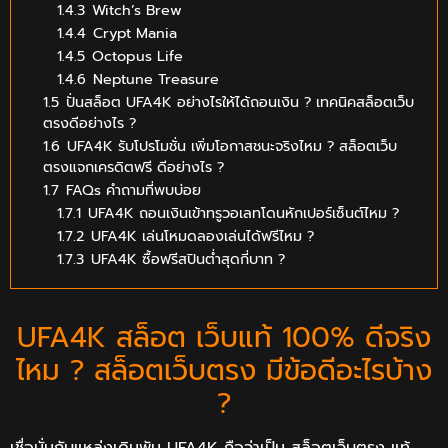
1.4.3
Witch’s Brew
1.4.4
Crypt Mania
1.4.5
Octopus Life
1.4.6
Neptune Treasure
1.5
ปั่นสล็อต UFA4K อย่างไรให้ได้ถอนเงิน ? เทคนิคสล็อตเว็บ
ตรงดีอย่างไร ?
1.6
UFA4K รับโปรโมชั่น เพิ่มโอกาสชนะจริงไหม ? สล็อตเว็บ
ตรงแจกเครดิตฟรี ดีอย่างไร ?
1.7
FAQs คำถามที่พบบ่อย
1.7.1
UFA4K ถอนเงินเข้าทรูวอเลทโดนหักเปอร์เซ็นต์ไหม ?
1.7.2
UFA4K เล่นโหมดลองเล่นได้ฟรีไหม ?
1.7.3
UFA4K ซื้อฟรีสปินต่ำสุดกี่บาท ?
UFA4K สล็อต เว็บแท้ 100% ดีจริง
ไหม ? สล็อตเว็บตรง มีข้อดีอะไรบ้าง
?
เชื่อมั่นกับแหล่งเดิมพัน UFA4K ถือว่าเป็น สล็อตเว็บตรง แท้