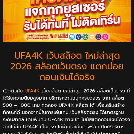
UFA4K เว็บสล็อต ใหม่ล่าสุด
2026 สล็อตเว็บตรง แตกบ่อย
ถอนเงินได้จริง
เปิดตัวกับ
UFA4K
เว็บสล็อต ใหม่ล่าสุด 2026 สล็อตเว็บตรง ที่
ได้รับความนิยมสูงมาก บริการความสนุกครบวงจร จาก สล็อต
500 – 1000 เกม ทดลอง UFA4K สล็อต ได้ เพื่อเสริมสร้าง
ทักษะที่ดี นอกจากนี้ในการเล่นเกม เว็บสล็อตตรง ได้มาตรฐาน
ระดับสากล เดิมพันกับ UFA4K ทางเข้า โบนัสแตกถอนเงินได้จริง
จ่ายไม่อั้น UFA4K เว็บตรง ไม่ผ่านเอเย่นต์ พร้อมเปิดให้บริการ
ตลอด 24 ชั่วโมง แหล่งเดิมพันชั้นนำที่เชื่อถือได้ ฝากถอนเงิน