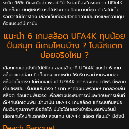
ระดับ 96% ถึงจะคุ้มค่าเพราะได้กำไรต่อเนื่องในระยะยาว UFA4K
ปั่นสล็อต กับผู้ให้บริการที่ได้รับความนิยมมากที่สุด มั่นใจได้เต็ม
ร้อยว่าไม่มีการโกง เลือกเว็บที่ตอบโจทย์ความบันเทิงและความคุ้ม
คือแบรนด์นี้เท่านั้น
แนะนำ 6 เกมสล็อต UFA4K ทุนน้อย
ปั่นสนุก มีเกมไหนบ้าง ? โบนัสแตก
บ่อยจริงไหม ?
เลือกเกมเล่นยังไม่ได้ใช่ไหม ลองเข้ามาที่ UFA4K แนะนำ 6 เกม
สล็อตแตกบ่อย ที่ เว็บตรงแตกหนัก ให้บริการอย่างครอบคลุม
สล็อตเว็บตรง ไม่ผ่านเอเย่นต์ UFA4K ทดลองเล่น ได้ฟรี มีหลาย
ค่ายให้สปิน เริ่มต้นเล่นจริง 1 บาท หากยังไม่พร้อมให้ ทดลองเล่น
สล็อต ก่อนเดิมพันจริง เพื่อสร้างประสบการณ์และทักษะการเล่นที่
ดีให้กับนักเดิมพัน เข้ามาปั่น UFA4K เกมสล็อต แท้ระบบทันสมัย
กับเว็บคุณภาพที่เชื่อถือได้ มั่นใจได้เลยว่าเข้าร่วมเดิมพันวันนี้
เลือกเกมไหนก็แตกครับ ส่วนเกม UFA4K สล็อต ที่แนะนำ มีดังนี้
Peach Banquet