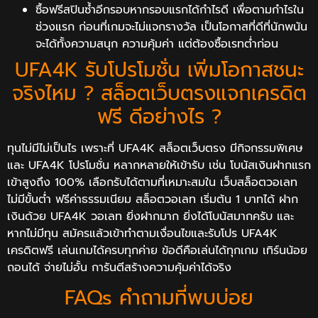
ซื้อฟรีสปินซ้ำอีกรอบหากรอบแรกได้กำไรดี เพื่อตามกำไรใน
ช่วงแรก ก่อนที่เกมจะไม่แจกรางวัล เป็นโอกาสที่ดีที่นักพนัน
จะได้ทั้งความสนุก ความคุ้มค่า แต่ต้องซื้อเรทต่ำก่อน
UFA4K รับโปรโมชั่น เพิ่มโอกาสชนะ
จริงไหม ? สล็อตเว็บตรงแจกเครดิต
ฟรี ดีอย่างไร ?
ทุนไม่มีไม่เป็นไร เพราะที่ UFA4K สล็อตเว็บตรง มีกิจกรรมพิเศษ
และ UFA4K โปรโมชั่น หลากหลายให้เข้ารับ เช่น โบนัสเงินฝากแรก
เข้าสูงถึง 100% เลือกรับได้ตามที่เหมาะสมใน เว็บสล็อตวอเลท
ไม่มีขั้นต่ำ ฟรีค่าธรรมเนียม สล็อตวอเลท เริ่มต้น 1 บาทได้ ฝาก
เงินด้วย UFA4K วอเลท ยิ่งฝากมาก ยิ่งได้โบนัสมากครับ และ
หากไม่มีทุน สมัครแล้วเข้าทำตามเงื่อนไขและรับโปร UFA4K
เครดิตฟรี เล่นเกมได้ครบทุกค่าย ข้อดีคือเล่นได้ทุกเกม เทิร์นน้อย
ถอนได้ จ่ายไม่อั้น การันตีสร้างความคุ้มค่าได้จริง
FAQs คำถามที่พบบ่อย