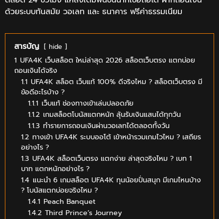
ด้วยระบบทันสมัย วอเลท และ ธนาคาร ฟรีค่าธรรมเนียม
สารบัญ
hide
1
UFA4K เว็บสล็อต ใหม่ล่าสุด 2026 สล็อตเว็บตรง แตกบ่อย
ถอนเงินได้จริง
1.1
UFA4K สล็อต เว็บแท้ 100% ดีจริงไหม ? สล็อตเว็บตรง มี
ข้อดีอะไรบ้าง ?
1.1.1
เว็บแท้ ช่องทางเข้าเล่นปลอดภัย
1.1.2
เกมสล็อตโบนัสแตกหนัก ลุ้นรับเงินแสนได้ทุกวัน
1.1.3
ทำรายการถอนเงินผ่านวอเลทได้ตลอดทั้งวัน
1.2
ทางเข้า UFA4K ระบบออโต้ เข้าหน้ารวมเกมไวไหม ? เสถียร
อย่างไร ?
1.3
UFA4K สล็อตเว็บตรง แตกง่าย ล่าสุดจริงไหม ? เบท 1
บาท แตกหนักอย่างไร ?
1.4
แนะนำ 6 เกมสล็อต UFA4K ทุนน้อยปั่นสนุก มีเกมไหนบ้าง
? โบนัสแตกบ่อยจริงไหม ?
1.4.1
Peach Banquet
1.4.2
Third Prince’s Journey