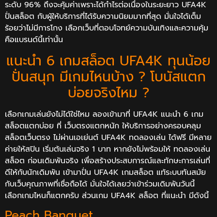
ระดับ 96% ถึงจะคุ้มค่าเพราะได้กำไรต่อเนื่องในระยะยาว UFA4K
ปั่นสล็อต กับผู้ให้บริการที่ได้รับความนิยมมากที่สุด มั่นใจได้เต็ม
ร้อยว่าไม่มีการโกง เลือกเว็บที่ตอบโจทย์ความบันเทิงและความคุ้ม
คือแบรนด์นี้เท่านั้น
แนะนำ 6 เกมสล็อต UFA4K ทุนน้อย
ปั่นสนุก มีเกมไหนบ้าง ? โบนัสแตก
บ่อยจริงไหม ?
เลือกเกมเล่นยังไม่ได้ใช่ไหม ลองเข้ามาที่ UFA4K แนะนำ 6 เกม
สล็อตแตกบ่อย ที่ เว็บตรงแตกหนัก ให้บริการอย่างครอบคลุม
สล็อตเว็บตรง ไม่ผ่านเอเย่นต์ UFA4K ทดลองเล่น ได้ฟรี มีหลาย
ค่ายให้สปิน เริ่มต้นเล่นจริง 1 บาท หากยังไม่พร้อมให้ ทดลองเล่น
สล็อต ก่อนเดิมพันจริง เพื่อสร้างประสบการณ์และทักษะการเล่นที่
ดีให้กับนักเดิมพัน เข้ามาปั่น UFA4K เกมสล็อต แท้ระบบทันสมัย
กับเว็บคุณภาพที่เชื่อถือได้ มั่นใจได้เลยว่าเข้าร่วมเดิมพันวันนี้
เลือกเกมไหนก็แตกครับ ส่วนเกม UFA4K สล็อต ที่แนะนำ มีดังนี้
Peach Banquet