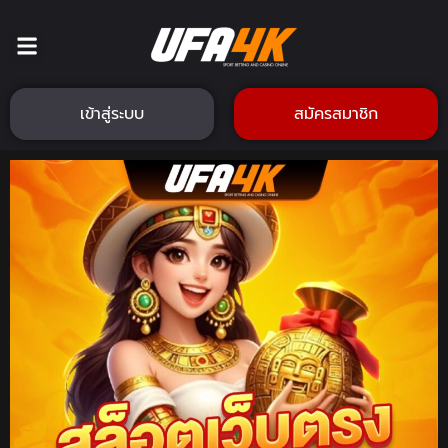
เข้าสู่ระบบ
สมัครสมาชิก