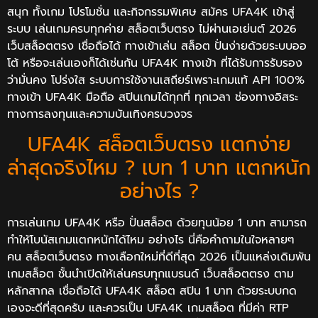
สนุก ทั้งเกม โปรโมชั่น และกิจกรรมพิเศษ สมัคร UFA4K เข้าสู่
ระบบ เล่นเกมครบทุกค่าย สล็อตเว็บตรง ไม่ผ่านเอเย่นต์ 2026
เว็บสล็อตตรง เชื่อถือได้ ทางเข้าเล่น สล็อต ปั่นง่ายด้วยระบบออ
โต้ หรือจะเล่นเองก็ได้เช่นกัน UFA4K ทางเข้า ที่ได้รับการรับรอง
ว่ามั่นคง โปร่งใส ระบบการใช้งานเสถียร์เพราะเกมแท้ API 100%
ทางเข้า UFA4K มือถือ สปินเกมได้ทุกที่ ทุกเวลา ช่องทางอิสระ
ทางการลงทุนและความบันเทิงครบวงจร
UFA4K สล็อตเว็บตรง แตกง่าย
ล่าสุดจริงไหม ? เบท 1 บาท แตกหนัก
อย่างไร ?
การเล่นเกม UFA4K หรือ ปั่นสล็อต ด้วยทุนน้อย 1 บาท สามารถ
ทำให้โบนัสเกมแตกหนักได้ไหม อย่างไร นี่คือคำถามในใจหลายๆ
คน สล็อตเว็บตรง ทางเลือกใหม่ที่ดีที่สุด 2026 เป็นแหล่งเดิมพัน
เกมสล็อต ชั้นนำเปิดให้เล่นครบทุกแบรนด์ เว็บสล็อตตรง ตาม
หลักสากล เชื่อถือได้ UFA4K สล็อต สปิน 1 บาท ด้วยระบบกด
เองจะดีที่สุดครับ และควรเป็น UFA4K เกมสล็อต ที่มีค่า RTP