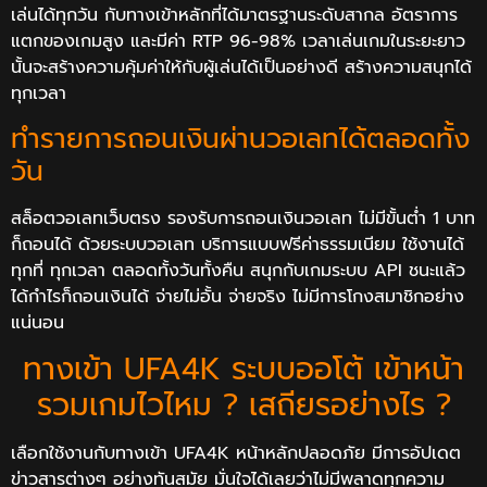
เล่นได้ทุกวัน กับทางเข้าหลักที่ได้มาตรฐานระดับสากล อัตราการ
แตกของเกมสูง และมีค่า RTP 96-98% เวลาเล่นเกมในระยะยาว
นั้นจะสร้างความคุ้มค่าให้กับผู้เล่นได้เป็นอย่างดี สร้างความสนุกได้
ทุกเวลา
ทำรายการถอนเงินผ่านวอเลทได้ตลอดทั้ง
วัน
สล็อตวอเลทเว็บตรง รองรับการถอนเงินวอเลท ไม่มีขั้นต่ำ 1 บาท
ก็ถอนได้ ด้วยระบบวอเลท บริการแบบฟรีค่าธรรมเนียม ใช้งานได้
ทุกที่ ทุกเวลา ตลอดทั้งวันทั้งคืน สนุกกับเกมระบบ API ชนะแล้ว
ได้กำไรก็ถอนเงินได้ จ่ายไม่อั้น จ่ายจริง ไม่มีการโกงสมาชิกอย่าง
แน่นอน
ทางเข้า UFA4K ระบบออโต้ เข้าหน้า
รวมเกมไวไหม ? เสถียรอย่างไร ?
เลือกใช้งานกับทางเข้า UFA4K หน้าหลักปลอดภัย มีการอัปเดต
ข่าวสารต่างๆ อย่างทันสมัย มั่นใจได้เลยว่าไม่มีพลาดทุกความ