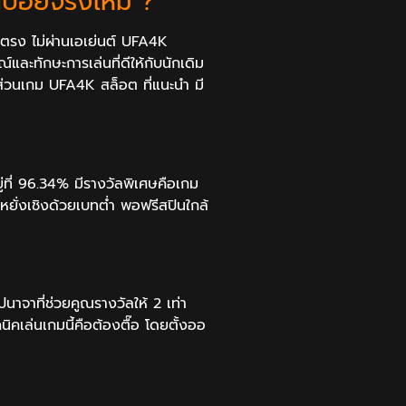
บ่อยจริงไหม ?
บตรง ไม่ผ่านเอเย่นต์ UFA4K
และทักษะการเล่นที่ดีให้กับนักเดิม
บ ส่วนเกม UFA4K สล็อต ที่แนะนำ มี
ที่ 96.34% มีรางวัลพิเศษคือเกม
หยั่งเชิงด้วยเบทต่ำ พอฟรีสปินใกล้
จาที่ช่วยคูณรางวัลให้ 2 เท่า
คเล่นเกมนี้คือต้องตื๊อ โดยตั้งออ