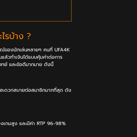
ไรบ้าง ?
การณ์ของนักเล่นหลายๆ คนที่ UFA4K
แล้วทำเงินได้แบบคุ้มค่าต่อการ
ทย์ และข้อดีมากมาย ดังนี้
ามสะดวกสบายต่อสมาชิกมากที่สุด ดัง
กของเกมสูง และมีค่า RTP 96-98%