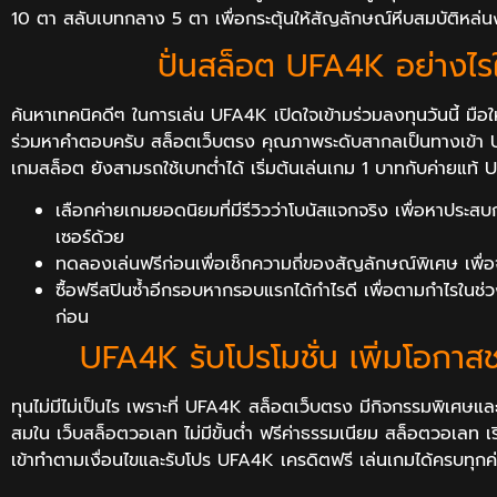
10 ตา สลับเบทกลาง 5 ตา เพื่อกระตุ้นให้สัญลักษณ์หีบสมบัติหล่น
ปั่นสล็อต UFA4K อย่างไรใ
ค้นหาเทคนิคดีๆ ในการเล่น UFA4K เปิดใจเข้ามร่วมลงทุนวันนี้ มือใ
ร่วมหาคำตอบครับ สล็อตเว็บตรง คุณภาพระดับสากลเป็นทางเข้า UFA4
เกมสล็อต ยังสามรถใช้เบทต่ำได้ เริ่มต้นเล่นเกม 1 บาทกับค่ายแท้
เลือกค่ายเกมยอดนิยมที่มีรีวิวว่าโบนัสแจกจริง เพื่อหาประ
เซอร์ด้วย
ทดลองเล่นฟรีก่อนเพื่อเช็กความถี่ของสัญลักษณ์พิเศษ เพื่อจ
ซื้อฟรีสปินซ้ำอีกรอบหากรอบแรกได้กำไรดี เพื่อตามกำไรในช่วงแ
ก่อน
UFA4K รับโปรโมชั่น เพิ่มโอกาส
ทุนไม่มีไม่เป็นไร เพราะที่ UFA4K สล็อตเว็บตรง มีกิจกรรมพิเศษแล
สมใน เว็บสล็อตวอเลท ไม่มีขั้นต่ำ ฟรีค่าธรรมเนียม สล็อตวอเลท เ
เข้าทำตามเงื่อนไขและรับโปร UFA4K เครดิตฟรี เล่นเกมได้ครบทุกค่าย 