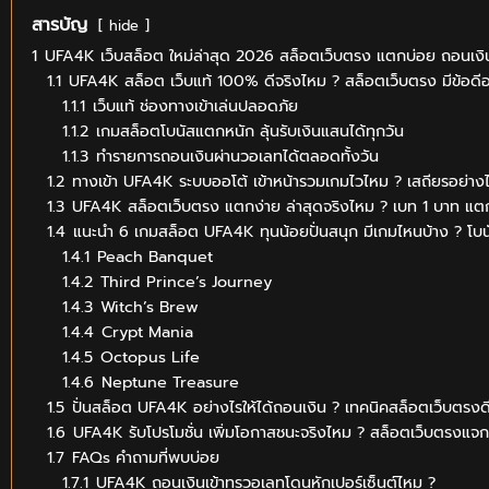
สารบัญ
hide
1
UFA4K เว็บสล็อต ใหม่ล่าสุด 2026 สล็อตเว็บตรง แตกบ่อย ถอนเงิน
1.1
UFA4K สล็อต เว็บแท้ 100% ดีจริงไหม ? สล็อตเว็บตรง มีข้อดีอ
1.1.1
เว็บแท้ ช่องทางเข้าเล่นปลอดภัย
1.1.2
เกมสล็อตโบนัสแตกหนัก ลุ้นรับเงินแสนได้ทุกวัน
1.1.3
ทำรายการถอนเงินผ่านวอเลทได้ตลอดทั้งวัน
1.2
ทางเข้า UFA4K ระบบออโต้ เข้าหน้ารวมเกมไวไหม ? เสถียรอย่าง
1.3
UFA4K สล็อตเว็บตรง แตกง่าย ล่าสุดจริงไหม ? เบท 1 บาท แต
1.4
แนะนำ 6 เกมสล็อต UFA4K ทุนน้อยปั่นสนุก มีเกมไหนบ้าง ? โบ
1.4.1
Peach Banquet
1.4.2
Third Prince’s Journey
1.4.3
Witch’s Brew
1.4.4
Crypt Mania
1.4.5
Octopus Life
1.4.6
Neptune Treasure
1.5
ปั่นสล็อต UFA4K อย่างไรให้ได้ถอนเงิน ? เทคนิคสล็อตเว็บตรงด
1.6
UFA4K รับโปรโมชั่น เพิ่มโอกาสชนะจริงไหม ? สล็อตเว็บตรงแจกเ
1.7
FAQs คำถามที่พบบ่อย
1.7.1
UFA4K ถอนเงินเข้าทรูวอเลทโดนหักเปอร์เซ็นต์ไหม ?