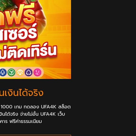
เงินได้จริง
0 – 1000 เกม ทดลอง UFA4K สล็อต
นได้จริง จ่ายไม่อั้น UFA4K เว็บ
าคาร ฟรีค่าธรรมเนียม