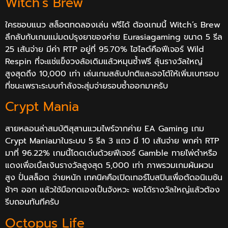
Witch’s Brew
ใครชอบแนว สล็อตทดลองเล่น ฟรีได้ ต้องเกมนี้ Witch’s Brew
ลึกลับกับเกมแม่มดปรุงยาของค่าย Eurasiagaming ขนาด 5 รีล
25 เส้นจ่าย มีค่า RTP อยู่ที่ 95.70% ไฮไลต์คือฟีเจอร์ Wild
Respin ที่จะแช่แข็งวงล้อเดิมแล้วหมุนซ้ำฟรี ลุ้นรางวัลใหญ่
สูงสุดถึง 10,000 เท่า เล่นเกมสลับปกติและออโต้ให้เพิ่มเบทรอบ
ที่ชนะเพราะระบบกำลังจะสุ่มจ่ายรอบซ้ำออกมาครับ
Crypt Mania
สายหลอนล่าสมบัติสุสานแวมไพร์จากค่าย EA Gaming เกม
Crypt Maniaมาในระบบ 5 รีล 3 แถว มี 10 เส้นจ่าย พกค่า RTP
มาที่ 96.22% เกมนี้โดดเด่นด้วยฟีเจอร์ Gamble ทายไพ่ดำหรือ
แดงเพื่อเบิ้ลเงินรางวัลสูงสุด 5,000 เท่า ภาพรวมเกมผันผวน
สูง ปั่นสล็อต จ่ายหนัก เทคนิคคือเปิดเทอร์โบสปินเพื่อตัดอนิเมชัน
ช้าๆ ออก แล้วใช้มือกดเองเป็นจังหวะ พอได้รางวัลใหญ่แล้วต้อง
รีบถอนทันทีครับ
Octopus Life