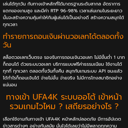
เล่นได้ทุกวัน กับทางเข้าหลักที่ได้มาตรฐานระดับสากล อัตราการ
แตกของเกมสูง และมีค่า RTP 96-98% เวลาเล่นเกมในระยะยาว
นั้นจะสร้างความคุ้มค่าให้กับผู้เล่นได้เป็นอย่างดี สร้างความสนุกได้
ทุกเวลา
ทำรายการถอนเงินผ่านวอเลทได้ตลอดทั้ง
วัน
สล็อตวอเลทเว็บตรง รองรับการถอนเงินวอเลท ไม่มีขั้นต่ำ 1 บาท
ก็ถอนได้ ด้วยระบบวอเลท บริการแบบฟรีค่าธรรมเนียม ใช้งานได้
ทุกที่ ทุกเวลา ตลอดทั้งวันทั้งคืน สนุกกับเกมระบบ API ชนะแล้ว
ได้กำไรก็ถอนเงินได้ จ่ายไม่อั้น จ่ายจริง ไม่มีการโกงสมาชิกอย่าง
แน่นอน
ทางเข้า UFA4K ระบบออโต้ เข้าหน้า
รวมเกมไวไหม ? เสถียรอย่างไร ?
เลือกใช้งานกับทางเข้า UFA4K หน้าหลักปลอดภัย มีการอัปเดต
ข่าวสารต่างๆ อย่างทันสมัย มั่นใจได้เลยว่าไม่มีพลาดทุกความ