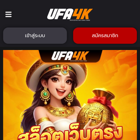
เข้าสู่ระบบ
สมัครสมาชิก