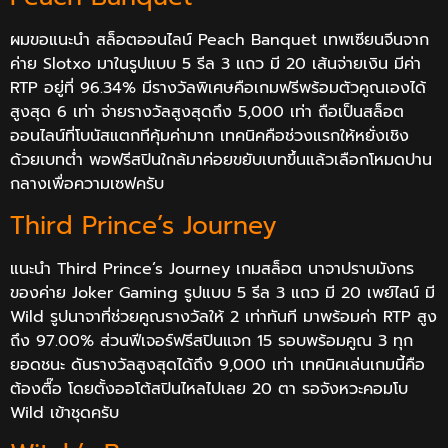
ผมขอแนะนำ สล็อตออนไลน์ Peach Banquet เทพเซียนจีนจาก
ค่าย Slotxo มาในรูปแบบ 5 รีล 3 แถว มี 20 เส้นจ่ายเงิน มีค่า
RTP อยู่ที่ 96.34% มีรางวัลพิเศษคือเกมฟรีพร้อมตัวคูณเองได้
สูงสุด 6 เท่า จ่ายรางวัลสูงสุดถึง 5,000 เท่า ถือเป็นสล็อต
ออนไลน์ที่โบนัสแตกทีคุ้มค่ามาก เทคนิคคือช่วงแรกให้หยั่งเชิง
ด้วยเบทต่ำ พอฟรีสปินใกล้มาค่อยขยับเบทขึ้นแล้วเลือกโหมดปาน
กลางเพื่อความเซฟครับ
Third Prince’s Journey
แนะนำ Third Prince’s Journey เกมสล็อต นาจาปราบมังกร
ของค่าย Joker Gaming รูปแบบ 5 รีล 3 แถว มี 20 เพย์ไลน์ มี
Wild รูปนาจาที่ช่วยคูณรางวัลให้ 2 เท่าทันที มาพร้อมค่า RTP สูง
ถึง 97.00% ส่วนฟีเจอร์ฟรีสปินแจก 15 รอบพร้อมคูณ 3 ทุก
ยอดชนะ ดันรางวัลสูงสุดได้ถึง 9,000 เท่า เทคนิคเล่นเกมนี้คือ
ต้องตื๊อ โดยตั้งออโต้สปินไหลไปเลย 20 ตา รอจังหวะคอมโบ
Wild เข้าชุดครับ