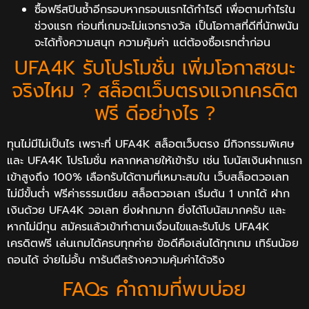
ซื้อฟรีสปินซ้ำอีกรอบหากรอบแรกได้กำไรดี เพื่อตามกำไรใน
ช่วงแรก ก่อนที่เกมจะไม่แจกรางวัล เป็นโอกาสที่ดีที่นักพนัน
จะได้ทั้งความสนุก ความคุ้มค่า แต่ต้องซื้อเรทต่ำก่อน
UFA4K รับโปรโมชั่น เพิ่มโอกาสชนะ
จริงไหม ? สล็อตเว็บตรงแจกเครดิต
ฟรี ดีอย่างไร ?
ทุนไม่มีไม่เป็นไร เพราะที่ UFA4K สล็อตเว็บตรง มีกิจกรรมพิเศษ
และ UFA4K โปรโมชั่น หลากหลายให้เข้ารับ เช่น โบนัสเงินฝากแรก
เข้าสูงถึง 100% เลือกรับได้ตามที่เหมาะสมใน เว็บสล็อตวอเลท
ไม่มีขั้นต่ำ ฟรีค่าธรรมเนียม สล็อตวอเลท เริ่มต้น 1 บาทได้ ฝาก
เงินด้วย UFA4K วอเลท ยิ่งฝากมาก ยิ่งได้โบนัสมากครับ และ
หากไม่มีทุน สมัครแล้วเข้าทำตามเงื่อนไขและรับโปร UFA4K
เครดิตฟรี เล่นเกมได้ครบทุกค่าย ข้อดีคือเล่นได้ทุกเกม เทิร์นน้อย
ถอนได้ จ่ายไม่อั้น การันตีสร้างความคุ้มค่าได้จริง
FAQs คำถามที่พบบ่อย