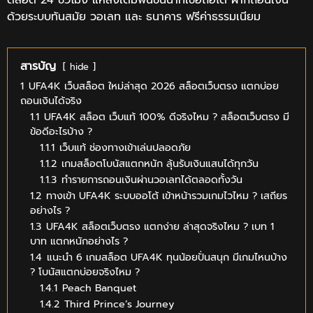
ด้วยระบบทันสมัย วอเลท และ ธนาคาร ฟรีค่าธรรมเนียม
สารบัญ
hide
1
UFA4K เว็บสล็อต ใหม่ล่าสุด 2026 สล็อตเว็บตรง แตกบ่อย
ถอนเงินได้จริง
1.1
UFA4K สล็อต เว็บแท้ 100% ดีจริงไหม ? สล็อตเว็บตรง มี
ข้อดีอะไรบ้าง ?
1.1.1
เว็บแท้ ช่องทางเข้าเล่นปลอดภัย
1.1.2
เกมสล็อตโบนัสแตกหนัก ลุ้นรับเงินแสนได้ทุกวัน
1.1.3
ทำรายการถอนเงินผ่านวอเลทได้ตลอดทั้งวัน
1.2
ทางเข้า UFA4K ระบบออโต้ เข้าหน้ารวมเกมไวไหม ? เสถียร
อย่างไร ?
1.3
UFA4K สล็อตเว็บตรง แตกง่าย ล่าสุดจริงไหม ? เบท 1
บาท แตกหนักอย่างไร ?
1.4
แนะนำ 6 เกมสล็อต UFA4K ทุนน้อยปั่นสนุก มีเกมไหนบ้าง
? โบนัสแตกบ่อยจริงไหม ?
1.4.1
Peach Banquet
1.4.2
Third Prince’s Journey