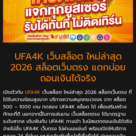
UFA4K เว็บสล็อต ใหม่ล่าสุด
2026 สล็อตเว็บตรง แตกบ่อย
ถอนเงินได้จริง
เปิดตัวกับ
UFA4K
เว็บสล็อต ใหม่ล่าสุด 2026 สล็อตเว็บตรง ที่
ได้รับความนิยมสูงมาก บริการความสนุกครบวงจร จาก สล็อต
500 – 1000 เกม ทดลอง UFA4K สล็อต ได้ เพื่อเสริมสร้าง
ทักษะที่ดี นอกจากนี้ในการเล่นเกม เว็บสล็อตตรง ได้มาตรฐาน
ระดับสากล เดิมพันกับ UFA4K ทางเข้า โบนัสแตกถอนเงินได้จริง
จ่ายไม่อั้น UFA4K เว็บตรง ไม่ผ่านเอเย่นต์ พร้อมเปิดให้บริการ
ตลอด 24 ชั่วโมง แหล่งเดิมพันชั้นนำที่เชื่อถือได้ ฝากถอนเงิน