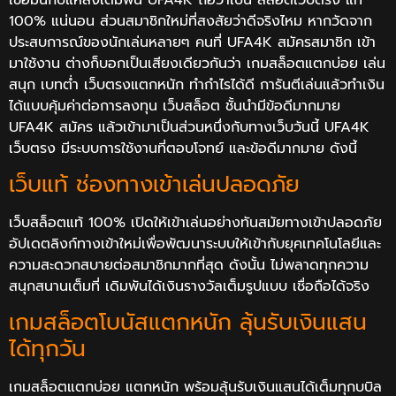
100% แน่นอน ส่วนสมาชิกใหม่ที่สงสัยว่าดีจริงไหม หากวัดจาก
ประสบการณ์ของนักเล่นหลายๆ คนที่ UFA4K สมัครสมาชิก เข้า
มาใช้งาน ต่างก็บอกเป็นเสียงเดียวกันว่า เกมสล็อตแตกบ่อย เล่น
สนุก เบทต่ำ เว็บตรงแตกหนัก ทำกำไรได้ดี การันตีเล่นแล้วทำเงิน
ได้แบบคุ้มค่าต่อการลงทุน เว็บสล็อต ชั้นนำมีข้อดีมากมาย
UFA4K สมัคร แล้วเข้ามาเป็นส่วนหนึ่งกับทางเว็บวันนี้ UFA4K
เว็บตรง มีระบบการใช้งานที่ตอบโจทย์ และข้อดีมากมาย ดังนี้
เว็บแท้ ช่องทางเข้าเล่นปลอดภัย
เว็บสล็อตแท้ 100% เปิดให้เข้าเล่นอย่างทันสมัยทางเข้าปลอดภัย
อัปเดตลิงก์ทางเข้าใหม่เพื่อพัฒนาระบบให้เข้ากับยุคเทคโนโลยีและ
ความสะดวกสบายต่อสมาชิกมากที่สุด ดังนั้น ไม่พลาดทุกความ
สนุกสนานเต็มที่ เดิมพันได้เงินรางวัลเต็มรูปแบบ เชื่อถือได้จริง
เกมสล็อตโบนัสแตกหนัก ลุ้นรับเงินแสน
ได้ทุกวัน
เกมสล็อตแตกบ่อย แตกหนัก พร้อมลุ้นรับเงินแสนได้เต็มทุกบบิล