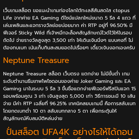
เว็บเกมสล็อต ขอแนะนำเกมท่องโลกใต้ทะเลสีสันสดใส ctopus
Life จากค่าย EA Gaming ดีไซน์แปลกใหม่ขนาด 5 รีล 4 แถว ที่
เล่นเพลินและแจกรางวัลย่อยบ่อยมาก ค่า RTP อยู่ที่ 96.50% มี
ฟีเจอร์ Sticky Wild ที่เจ้าหมึกจะล็อคสัญลักษณ์ไวด์ไว้ให้ในรอบ
ถัดไป จ่ายรางวัลสูงสุด 3,500 เท่า ให้เดินเงินนิ่งๆ แบบคงที่ ไม่
ต้องทบเบท เน้นเก็บกินสะสมยอดไปเรื่อยๆ เดี๋ยวเงินงอกเองครับ
Neptune Treasure
Neptune Treasure สล็อต เว็บตรง แตกง่าย ไม่มีขั้นต่ำ เกม
ระดับตำนานธีมเทพโพไซดอนของค่าย Joker Gaming และ EA
Gaming มาในระบบ 5 รีล 3 ขึ้นชื่อแตกง่ายฟีเจอร์ฟรีสปินแจก 15
รอบพร้อมคูณ 3 เท่า เงินสูงสุด 5,000 เท่า วิธีการชนะมี 10 เส้น
จ่าย มีค่า RTP เฉลี่ยที่ 96.25% เทคนิคสยบเกมนี้ คือการสลับเบท
โดยกดเบทต่ำ 10 ตา สลับเบทกลาง 5 ตา เพื่อกระตุ้นให้
สัญลักษณ์หีบสมบัติหล่นง่าย
ปั่นสล็อต UFA4K อย่างไรให้ได้ถอน