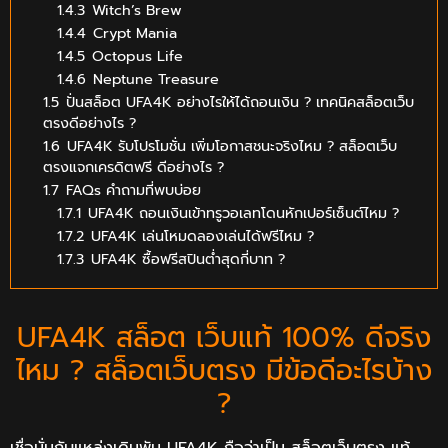
1.4.3
Witch’s Brew
1.4.4
Crypt Mania
1.4.5
Octopus Life
1.4.6
Neptune Treasure
1.5
ปั่นสล็อต UFA4K อย่างไรให้ได้ถอนเงิน ? เทคนิคสล็อตเว็บ
ตรงดีอย่างไร ?
1.6
UFA4K รับโปรโมชั่น เพิ่มโอกาสชนะจริงไหม ? สล็อตเว็บ
ตรงแจกเครดิตฟรี ดีอย่างไร ?
1.7
FAQs คำถามที่พบบ่อย
1.7.1
UFA4K ถอนเงินเข้าทรูวอเลทโดนหักเปอร์เซ็นต์ไหม ?
1.7.2
UFA4K เล่นโหมดลองเล่นได้ฟรีไหม ?
1.7.3
UFA4K ซื้อฟรีสปินต่ำสุดกี่บาท ?
UFA4K สล็อต เว็บแท้ 100% ดีจริง
ไหม ? สล็อตเว็บตรง มีข้อดีอะไรบ้าง
?
เชื่อมั่นกับแหล่งเดิมพัน UFA4K ถือว่าเป็น สล็อตเว็บตรง แท้