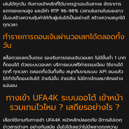
เล่นได้ทุกวัน กับทางเข้าหลักที่ได้มาตรฐานระดับสากล อัตราการ
แตกของเกมสูง และมีค่า RTP 96-98% เวลาเล่นเกมในระยะยาว
นั้นจะสร้างความคุ้มค่าให้กับผู้เล่นได้เป็นอย่างดี สร้างความสนุกได้
ทุกเวลา
ทำรายการถอนเงินผ่านวอเลทได้ตลอดทั้ง
วัน
สล็อตวอเลทเว็บตรง รองรับการถอนเงินวอเลท ไม่มีขั้นต่ำ 1 บาท
ก็ถอนได้ ด้วยระบบวอเลท บริการแบบฟรีค่าธรรมเนียม ใช้งานได้
ทุกที่ ทุกเวลา ตลอดทั้งวันทั้งคืน สนุกกับเกมระบบ API ชนะแล้ว
ได้กำไรก็ถอนเงินได้ จ่ายไม่อั้น จ่ายจริง ไม่มีการโกงสมาชิกอย่าง
แน่นอน
ทางเข้า UFA4K ระบบออโต้ เข้าหน้า
รวมเกมไวไหม ? เสถียรอย่างไร ?
เลือกใช้งานกับทางเข้า UFA4K หน้าหลักปลอดภัย มีการอัปเดต
ข่าวสารต่างๆ อย่างทันสมัย มั่นใจได้เลยว่าไม่มีพลาดทุกความ