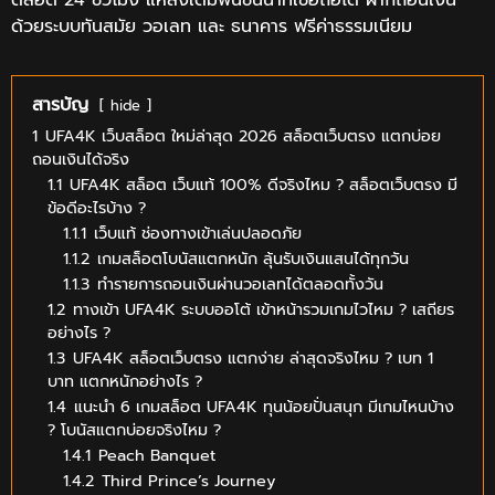
ด้วยระบบทันสมัย วอเลท และ ธนาคาร ฟรีค่าธรรมเนียม
สารบัญ
hide
1
UFA4K เว็บสล็อต ใหม่ล่าสุด 2026 สล็อตเว็บตรง แตกบ่อย
ถอนเงินได้จริง
1.1
UFA4K สล็อต เว็บแท้ 100% ดีจริงไหม ? สล็อตเว็บตรง มี
ข้อดีอะไรบ้าง ?
1.1.1
เว็บแท้ ช่องทางเข้าเล่นปลอดภัย
1.1.2
เกมสล็อตโบนัสแตกหนัก ลุ้นรับเงินแสนได้ทุกวัน
1.1.3
ทำรายการถอนเงินผ่านวอเลทได้ตลอดทั้งวัน
1.2
ทางเข้า UFA4K ระบบออโต้ เข้าหน้ารวมเกมไวไหม ? เสถียร
อย่างไร ?
1.3
UFA4K สล็อตเว็บตรง แตกง่าย ล่าสุดจริงไหม ? เบท 1
บาท แตกหนักอย่างไร ?
1.4
แนะนำ 6 เกมสล็อต UFA4K ทุนน้อยปั่นสนุก มีเกมไหนบ้าง
? โบนัสแตกบ่อยจริงไหม ?
1.4.1
Peach Banquet
1.4.2
Third Prince’s Journey