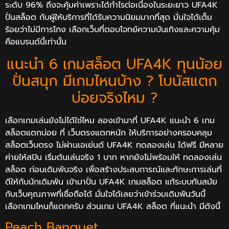
ระดับ 96% ถึงจะคุ้มค่าเพราะได้กำไรต่อเนื่องในระยะยาว UFA4K
ปั่นสล็อต กับผู้ให้บริการที่ได้รับความนิยมมากที่สุด มั่นใจได้เต็ม
ร้อยว่าไม่มีการโกง เลือกเว็บที่ตอบโจทย์ความบันเทิงและความคุ้ม
คือแบรนด์นี้เท่านั้น
แนะนำ 6 เกมสล็อต UFA4K ทุนน้อย
ปั่นสนุก มีเกมไหนบ้าง ? โบนัสแตก
บ่อยจริงไหม ?
เลือกเกมเล่นยังไม่ได้ใช่ไหม ลองเข้ามาที่ UFA4K แนะนำ 6 เกม
สล็อตแตกบ่อย ที่ เว็บตรงแตกหนัก ให้บริการอย่างครอบคลุม
สล็อตเว็บตรง ไม่ผ่านเอเย่นต์ UFA4K ทดลองเล่น ได้ฟรี มีหลาย
ค่ายให้สปิน เริ่มต้นเล่นจริง 1 บาท หากยังไม่พร้อมให้ ทดลองเล่น
สล็อต ก่อนเดิมพันจริง เพื่อสร้างประสบการณ์และทักษะการเล่นที่
ดีให้กับนักเดิมพัน เข้ามาปั่น UFA4K เกมสล็อต แท้ระบบทันสมัย
กับเว็บคุณภาพที่เชื่อถือได้ มั่นใจได้เลยว่าเข้าร่วมเดิมพันวันนี้
เลือกเกมไหนก็แตกครับ ส่วนเกม UFA4K สล็อต ที่แนะนำ มีดังนี้
Peach Banquet