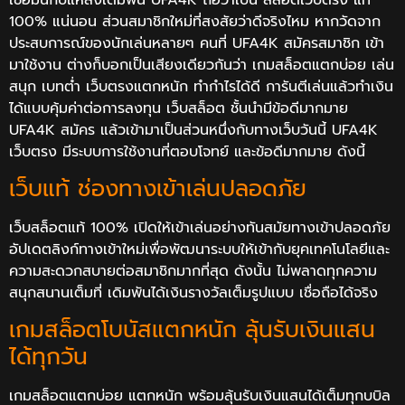
100% แน่นอน ส่วนสมาชิกใหม่ที่สงสัยว่าดีจริงไหม หากวัดจาก
ประสบการณ์ของนักเล่นหลายๆ คนที่ UFA4K สมัครสมาชิก เข้า
มาใช้งาน ต่างก็บอกเป็นเสียงเดียวกันว่า เกมสล็อตแตกบ่อย เล่น
สนุก เบทต่ำ เว็บตรงแตกหนัก ทำกำไรได้ดี การันตีเล่นแล้วทำเงิน
ได้แบบคุ้มค่าต่อการลงทุน เว็บสล็อต ชั้นนำมีข้อดีมากมาย
UFA4K สมัคร แล้วเข้ามาเป็นส่วนหนึ่งกับทางเว็บวันนี้ UFA4K
เว็บตรง มีระบบการใช้งานที่ตอบโจทย์ และข้อดีมากมาย ดังนี้
เว็บแท้ ช่องทางเข้าเล่นปลอดภัย
เว็บสล็อตแท้ 100% เปิดให้เข้าเล่นอย่างทันสมัยทางเข้าปลอดภัย
อัปเดตลิงก์ทางเข้าใหม่เพื่อพัฒนาระบบให้เข้ากับยุคเทคโนโลยีและ
ความสะดวกสบายต่อสมาชิกมากที่สุด ดังนั้น ไม่พลาดทุกความ
สนุกสนานเต็มที่ เดิมพันได้เงินรางวัลเต็มรูปแบบ เชื่อถือได้จริง
เกมสล็อตโบนัสแตกหนัก ลุ้นรับเงินแสน
ได้ทุกวัน
เกมสล็อตแตกบ่อย แตกหนัก พร้อมลุ้นรับเงินแสนได้เต็มทุกบบิล