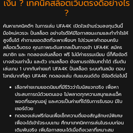
เงิน ? เทคนิคสล็อตเว็บตรงดีอย่างไร
?
ค้นหาเทคนิคดีๆ ในการเล่น UFA4K เปิดใจเข้ามร่วมลงทุนวันนี้
มือใหม่ควรจะ ปั่นสล็อต อย่างไรดีให้มีโอกาสชนะเกมและทำกำไรให้
สูงขึ้นได้ คำถามยอดฮิตที่จะพาเพื่อนๆ ไปร่วมหาคำตอบครับ
สล็อตเว็บตรง คุณภาพระดับสากลเป็นทางเข้า UFA4K สมัคร
สมาชิก และ ทดลองเล่นสล็อต ฟรี ไม่มีค่าธรรมเนียม นี่ก็คือข้อดี
บางส่วนเท่านั้น และตัว เกมสล็อต ยังสามรถใช้เบทต่ำได้ เริ่มต้น
เล่นเกม 1 บาทกับค่ายแท้ UFA4K ปั่นสล็อต ระบบทันสมัย ตอบ
โจทย์มากที่สุด UFA4K ทดลองเล่น กับแบรนด์ดัง มีข้อดีต่อไปนี้
เลือกค่ายเกมยอดนิยมที่มีรีวิวว่าโบนัสแจกจริง เพื่อหา
ประสบการณ์ด้วยตนเอง ไม่พลาดทุกความสนุกและแจ็ค
พอตที่รอคุณอยู่ และควรเป็นค่ายที่ได้รับการรับรอบ มีใบ
เซอร์ด้วย
ทดลองเล่นฟรีก่อนเพื่อเช็กความถี่ของสัญลักษณ์พิเศษ
เพื่อจะได้เข้าใจระบบเกม ศึกษาเทคนิคการเล่นในระบบก่อน
เดิมพันจริง เพิ่มโอกาสชนะได้เมื่อถึงเวลาที่เหมาะสม