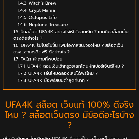
1.4.3
Witch’s Brew
1.4.4
Crypt Mania
1.4.5
Octopus Life
1.4.6
Neptune Treasure
1.5
ปั่นสล็อต UFA4K อย่างไรให้ได้ถอนเงิน ? เทคนิคสล็อตเว็บ
ตรงดีอย่างไร ?
1.6
UFA4K รับโปรโมชั่น เพิ่มโอกาสชนะจริงไหม ? สล็อตเว็บ
ตรงแจกเครดิตฟรี ดีอย่างไร ?
1.7
FAQs คำถามที่พบบ่อย
1.7.1
UFA4K ถอนเงินเข้าทรูวอเลทโดนหักเปอร์เซ็นต์ไหม ?
1.7.2
UFA4K เล่นโหมดลองเล่นได้ฟรีไหม ?
1.7.3
UFA4K ซื้อฟรีสปินต่ำสุดกี่บาท ?
UFA4K สล็อต เว็บแท้ 100% ดีจริง
ไหม ? สล็อตเว็บตรง มีข้อดีอะไรบ้าง
?
เชื่อมั่นกับแหล่งเดิมพัน UFA4K ถือว่าเป็น สล็อตเว็บตรง แท้