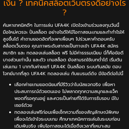
เงิน ? เทคนิคสล็อตเว็บตรงดีอย่างไร
?
ค้นหาเทคนิคดีๆ ในการเล่น UFA4K เปิดใจเข้ามร่วมลงทุนวันนี้
มือใหม่ควรจะ ปั่นสล็อต อย่างไรดีให้มีโอกาสชนะเกมและทำกำไรให้
สูงขึ้นได้ คำถามยอดฮิตที่จะพาเพื่อนๆ ไปร่วมหาคำตอบครับ
สล็อตเว็บตรง คุณภาพระดับสากลเป็นทางเข้า UFA4K สมัคร
สมาชิก และ ทดลองเล่นสล็อต ฟรี ไม่มีค่าธรรมเนียม นี่ก็คือข้อดี
บางส่วนเท่านั้น และตัว เกมสล็อต ยังสามรถใช้เบทต่ำได้ เริ่มต้น
เล่นเกม 1 บาทกับค่ายแท้ UFA4K ปั่นสล็อต ระบบทันสมัย ตอบ
โจทย์มากที่สุด UFA4K ทดลองเล่น กับแบรนด์ดัง มีข้อดีต่อไปนี้
เลือกค่ายเกมยอดนิยมที่มีรีวิวว่าโบนัสแจกจริง เพื่อหา
ประสบการณ์ด้วยตนเอง ไม่พลาดทุกความสนุกและแจ็ค
พอตที่รอคุณอยู่ และควรเป็นค่ายที่ได้รับการรับรอบ มีใบ
เซอร์ด้วย
ทดลองเล่นฟรีก่อนเพื่อเช็กความถี่ของสัญลักษณ์พิเศษ
เพื่อจะได้เข้าใจระบบเกม ศึกษาเทคนิคการเล่นในระบบก่อน
เดิมพันจริง เพิ่มโอกาสชนะได้เมื่อถึงเวลาที่เหมาะสม