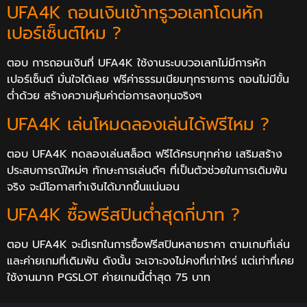
UFA4K ถอนเงินเข้าทรูวอเลทโดนหัก
เปอร์เซ็นต์ไหม ?
ตอบ การถอนเงินที่ UFA4K ใช้งานระบบวอเลทไม่มีการหัก
เปอร์เซ็นต์ มั่นใจได้เลย ฟรีค่าธรรมเนียมทุกรายการ ถอนไม่มีขั้น
ต่ำด้วย สร้างความคุ้มค่าต่อการลงทุนจริงๆ
UFA4K เล่นโหมดลองเล่นได้ฟรีไหม ?
ตอบ UFA4K ทดลองเล่นสล็อต ฟรีได้ครบทุกค่าย เสริมสร้าง
ประสบการณ์ใหม่ๆ ทักษะการเล่นดีๆ ที่เป็นตัวช่วยในการเดิมพัน
จริง จะมีโอกาสทำเงินได้มากขึ้นแน่นอน
UFA4K ซื้อฟรีสปินต่ำสุดกี่บาท ?
ตอบ UFA4K จะมีเรทในการซื้อฟรีสปินหลายราคา ตามเกมที่เล่น
และค่ายเกมที่เดิมพัน ดังนั้น จะเจาะจงไม่คงที่เท่าไหร่ แต่เท่าที่เคย
ใช้งานมาก PGSLOT ค่ายเกมนี้ต่ำสุด 75 บาท