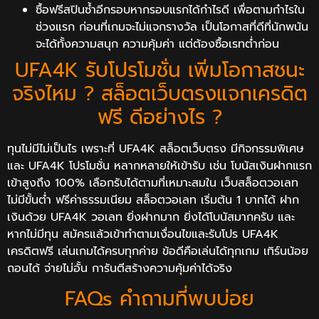
ซื้อฟรีสปินซ้ำอีกรอบหากรอบแรกได้กำไรดี เพื่อตามกำไรใน
ช่วงแรก ก่อนที่เกมจะไม่แจกรางวัล เป็นโอกาสที่ดีที่นักพนัน
จะได้ทั้งความสนุก ความคุ้มค่า แต่ต้องซื้อเรทต่ำก่อน
UFA4K รับโปรโมชั่น เพิ่มโอกาสชนะ
จริงไหม ? สล็อตเว็บตรงแจกเครดิต
ฟรี ดีอย่างไร ?
ทุนไม่มีไม่เป็นไร เพราะที่ UFA4K สล็อตเว็บตรง มีกิจกรรมพิเศษ
และ UFA4K โปรโมชั่น หลากหลายให้เข้ารับ เช่น โบนัสเงินฝากแรก
เข้าสูงถึง 100% เลือกรับได้ตามที่เหมาะสมใน เว็บสล็อตวอเลท
ไม่มีขั้นต่ำ ฟรีค่าธรรมเนียม สล็อตวอเลท เริ่มต้น 1 บาทได้ ฝาก
เงินด้วย UFA4K วอเลท ยิ่งฝากมาก ยิ่งได้โบนัสมากครับ และ
หากไม่มีทุน สมัครแล้วเข้าทำตามเงื่อนไขและรับโปร UFA4K
เครดิตฟรี เล่นเกมได้ครบทุกค่าย ข้อดีคือเล่นได้ทุกเกม เทิร์นน้อย
ถอนได้ จ่ายไม่อั้น การันตีสร้างความคุ้มค่าได้จริง
FAQs คำถามที่พบบ่อย