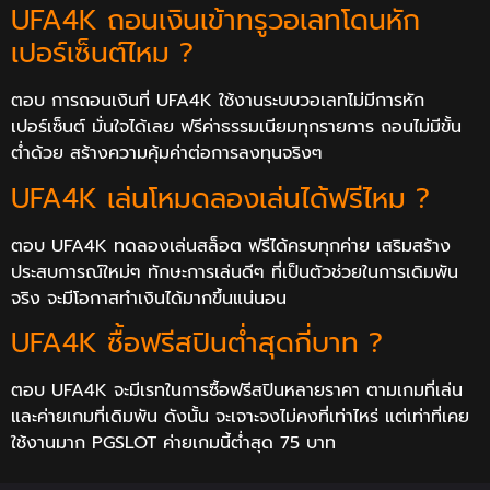
UFA4K ถอนเงินเข้าทรูวอเลทโดนหัก
เปอร์เซ็นต์ไหม ?
ตอบ การถอนเงินที่ UFA4K ใช้งานระบบวอเลทไม่มีการหัก
เปอร์เซ็นต์ มั่นใจได้เลย ฟรีค่าธรรมเนียมทุกรายการ ถอนไม่มีขั้น
ต่ำด้วย สร้างความคุ้มค่าต่อการลงทุนจริงๆ
UFA4K เล่นโหมดลองเล่นได้ฟรีไหม ?
ตอบ UFA4K ทดลองเล่นสล็อต ฟรีได้ครบทุกค่าย เสริมสร้าง
ประสบการณ์ใหม่ๆ ทักษะการเล่นดีๆ ที่เป็นตัวช่วยในการเดิมพัน
จริง จะมีโอกาสทำเงินได้มากขึ้นแน่นอน
UFA4K ซื้อฟรีสปินต่ำสุดกี่บาท ?
ตอบ UFA4K จะมีเรทในการซื้อฟรีสปินหลายราคา ตามเกมที่เล่น
และค่ายเกมที่เดิมพัน ดังนั้น จะเจาะจงไม่คงที่เท่าไหร่ แต่เท่าที่เคย
ใช้งานมาก PGSLOT ค่ายเกมนี้ต่ำสุด 75 บาท