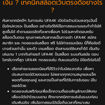
เงิน ? เทคนิคสล็อตเว็บตรงดีอย่างไร
?
ค้นหาเทคนิคดีๆ ในการเล่น UFA4K เปิดใจเข้ามร่วมลงทุนวันนี้
มือใหม่ควรจะ ปั่นสล็อต อย่างไรดีให้มีโอกาสชนะเกมและทำกำไรให้
สูงขึ้นได้ คำถามยอดฮิตที่จะพาเพื่อนๆ ไปร่วมหาคำตอบครับ
สล็อตเว็บตรง คุณภาพระดับสากลเป็นทางเข้า UFA4K สมัคร
สมาชิก และ ทดลองเล่นสล็อต ฟรี ไม่มีค่าธรรมเนียม นี่ก็คือข้อดี
บางส่วนเท่านั้น และตัว เกมสล็อต ยังสามรถใช้เบทต่ำได้ เริ่มต้น
เล่นเกม 1 บาทกับค่ายแท้ UFA4K ปั่นสล็อต ระบบทันสมัย ตอบ
โจทย์มากที่สุด UFA4K ทดลองเล่น กับแบรนด์ดัง มีข้อดีต่อไปนี้
เลือกค่ายเกมยอดนิยมที่มีรีวิวว่าโบนัสแจกจริง เพื่อหา
ประสบการณ์ด้วยตนเอง ไม่พลาดทุกความสนุกและแจ็ค
พอตที่รอคุณอยู่ และควรเป็นค่ายที่ได้รับการรับรอบ มีใบ
เซอร์ด้วย
ทดลองเล่นฟรีก่อนเพื่อเช็กความถี่ของสัญลักษณ์พิเศษ
เพื่อจะได้เข้าใจระบบเกม ศึกษาเทคนิคการเล่นในระบบก่อน
เดิมพันจริง เพิ่มโอกาสชนะได้เมื่อถึงเวลาที่เหมาะสม