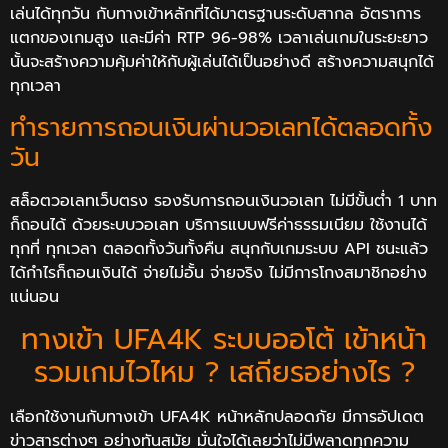
เล่นได้ทุกวัน กับทางเข้าหลักที่ได้มาตรฐานระดับสากล อัตราการ
แตกของเกมสูง และมีค่า RTP 96-98% เวลาเล่นเกมในระยะยาว
นั้นจะสร้างความคุ้มค่าให้กับผู้เล่นได้เป็นอย่างดี สร้างความสนุกได้
ทุกเวลา
ทำรายการถอนเงินผ่านวอเลทได้ตลอดทั้ง
วัน
สล็อตวอเลทเว็บตรง รองรับการถอนเงินวอเลท ไม่มีขั้นต่ำ 1 บาท
ก็ถอนได้ ด้วยระบบวอเลท บริการแบบฟรีค่าธรรมเนียม ใช้งานได้
ทุกที่ ทุกเวลา ตลอดทั้งวันทั้งคืน สนุกกับเกมระบบ API ชนะแล้ว
ได้กำไรก็ถอนเงินได้ จ่ายไม่อั้น จ่ายจริง ไม่มีการโกงสมาชิกอย่าง
แน่นอน
ทางเข้า UFA4K ระบบออโต้ เข้าหน้า
รวมเกมไวไหม ? เสถียรอย่างไร ?
เลือกใช้งานกับทางเข้า UFA4K หน้าหลักปลอดภัย มีการอัปเดต
ข่าวสารต่างๆ อย่างทันสมัย มั่นใจได้เลยว่าไม่มีพลาดทุกความ