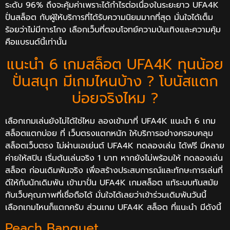
ระดับ 96% ถึงจะคุ้มค่าเพราะได้กำไรต่อเนื่องในระยะยาว UFA4K
ปั่นสล็อต กับผู้ให้บริการที่ได้รับความนิยมมากที่สุด มั่นใจได้เต็ม
ร้อยว่าไม่มีการโกง เลือกเว็บที่ตอบโจทย์ความบันเทิงและความคุ้ม
คือแบรนด์นี้เท่านั้น
แนะนำ 6 เกมสล็อต UFA4K ทุนน้อย
ปั่นสนุก มีเกมไหนบ้าง ? โบนัสแตก
บ่อยจริงไหม ?
เลือกเกมเล่นยังไม่ได้ใช่ไหม ลองเข้ามาที่ UFA4K แนะนำ 6 เกม
สล็อตแตกบ่อย ที่ เว็บตรงแตกหนัก ให้บริการอย่างครอบคลุม
สล็อตเว็บตรง ไม่ผ่านเอเย่นต์ UFA4K ทดลองเล่น ได้ฟรี มีหลาย
ค่ายให้สปิน เริ่มต้นเล่นจริง 1 บาท หากยังไม่พร้อมให้ ทดลองเล่น
สล็อต ก่อนเดิมพันจริง เพื่อสร้างประสบการณ์และทักษะการเล่นที่
ดีให้กับนักเดิมพัน เข้ามาปั่น UFA4K เกมสล็อต แท้ระบบทันสมัย
กับเว็บคุณภาพที่เชื่อถือได้ มั่นใจได้เลยว่าเข้าร่วมเดิมพันวันนี้
เลือกเกมไหนก็แตกครับ ส่วนเกม UFA4K สล็อต ที่แนะนำ มีดังนี้
Peach Banquet