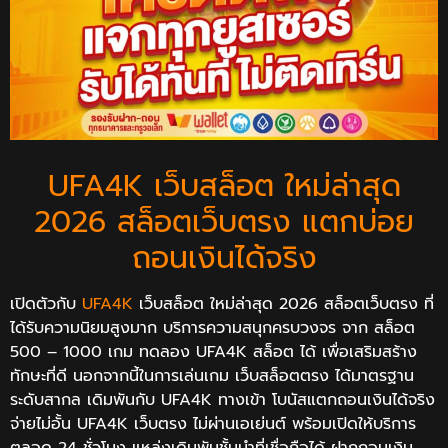
UFA4K เว็บสล็อต ใหม่ล่าสุด
2026 สล็อตเว็บตรง แตกบ่อย
ถอนเงินได้จริง
เปิดตัวกับ
UFA4K
เว็บสล็อต ใหม่ล่าสุด 2026 สล็อตเว็บตรง ที่
ได้รับความนิยมสูงมาก บริการความสนุกครบวงจร จาก สล็อต
500 – 1000 เกม ทดลอง UFA4K สล็อต ได้ เพื่อเสริมสร้าง
ทักษะที่ดี นอกจากนี้ในการเล่นเกม เว็บสล็อตตรง ได้มาตรฐาน
ระดับสากล เดิมพันกับ UFA4K ทางเข้า โบนัสแตกถอนเงินได้จริง
จ่ายไม่อั้น UFA4K เว็บตรง ไม่ผ่านเอเย่นต์ พร้อมเปิดให้บริการ
ตลอด 24 ชั่วโมง แหล่งเดิมพันชั้นนำที่เชื่อถือได้ ฝากถอนเงิน