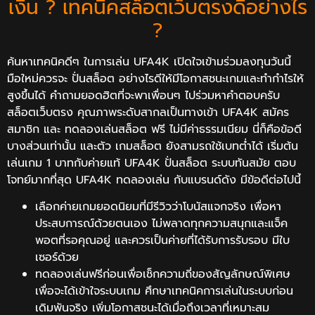
เงิน ? เทคนิคสล็อตเว็บตรงดีอย่างไร
?
ค้นหาเทคนิคดีๆ ในการเล่น UFA4K เปิดใจเข้ามร่วมลงทุนวันนี้
มือใหม่ควรจะ ปั่นสล็อต อย่างไรดีให้มีโอกาสชนะเกมและทำกำไรให้
สูงขึ้นได้ คำถามยอดฮิตที่จะพาเพื่อนๆ ไปร่วมหาคำตอบครับ
สล็อตเว็บตรง คุณภาพระดับสากลเป็นทางเข้า UFA4K สมัคร
สมาชิก และ ทดลองเล่นสล็อต ฟรี ไม่มีค่าธรรมเนียม นี่ก็คือข้อดี
บางส่วนเท่านั้น และตัว เกมสล็อต ยังสามรถใช้เบทต่ำได้ เริ่มต้น
เล่นเกม 1 บาทกับค่ายแท้ UFA4K ปั่นสล็อต ระบบทันสมัย ตอบ
โจทย์มากที่สุด UFA4K ทดลองเล่น กับแบรนด์ดัง มีข้อดีต่อไปนี้
เลือกค่ายเกมยอดนิยมที่มีรีวิวว่าโบนัสแจกจริง เพื่อหา
ประสบการณ์ด้วยตนเอง ไม่พลาดทุกความสนุกและแจ็ค
พอตที่รอคุณอยู่ และควรเป็นค่ายที่ได้รับการรับรอบ มีใบ
เซอร์ด้วย
ทดลองเล่นฟรีก่อนเพื่อเช็กความถี่ของสัญลักษณ์พิเศษ
เพื่อจะได้เข้าใจระบบเกม ศึกษาเทคนิคการเล่นในระบบก่อน
เดิมพันจริง เพิ่มโอกาสชนะได้เมื่อถึงเวลาที่เหมาะสม