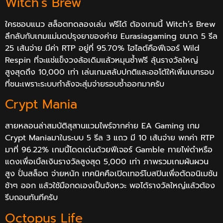
Witch’s Brew
ใครชอบแนว สล็อตทดลองเล่น ฟรีได้ ต้องเกมนี้ Witch’s Brew
ลึกลับกับเกมแม่มดปรุงยาของค่าย Eurasiagaming ขนาด 5 รีล
25 เส้นจ่าย มีค่า RTP อยู่ที่ 95.70% ไฮไลต์คือฟีเจอร์ Wild
Respin ที่จะแช่แข็งวงล้อเดิมแล้วหมุนซ้ำฟรี ลุ้นรางวัลใหญ่
สูงสุดถึง 10,000 เท่า เล่นเกมสลับปกติและออโต้ให้เพิ่มเบทรอบ
ที่ชนะเพราะระบบกำลังจะสุ่มจ่ายรอบซ้ำออกมาครับ
Crypt Mania
สายหลอนล่าสมบัติสุสานแวมไพร์จากค่าย EA Gaming เกม
Crypt Maniaมาในระบบ 5 รีล 3 แถว มี 10 เส้นจ่าย พกค่า RTP
มาที่ 96.22% เกมนี้โดดเด่นด้วยฟีเจอร์ Gamble ทายไพ่ดำหรือ
แดงเพื่อเบิ้ลเงินรางวัลสูงสุด 5,000 เท่า ภาพรวมเกมผันผวน
สูง ปั่นสล็อต จ่ายหนัก เทคนิคคือเปิดเทอร์โบสปินเพื่อตัดอนิเมชัน
ช้าๆ ออก แล้วใช้มือกดเองเป็นจังหวะ พอได้รางวัลใหญ่แล้วต้อง
รีบถอนทันทีครับ
Octopus Life