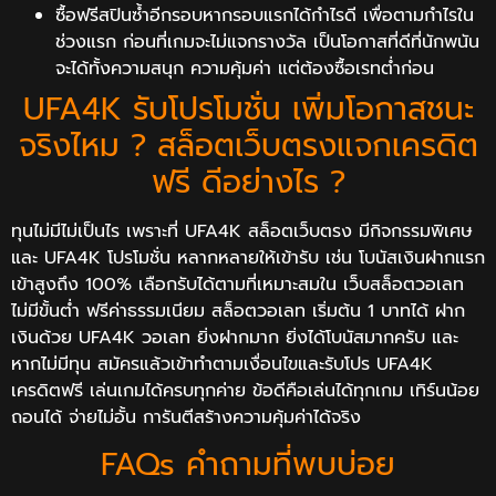
ซื้อฟรีสปินซ้ำอีกรอบหากรอบแรกได้กำไรดี เพื่อตามกำไรใน
ช่วงแรก ก่อนที่เกมจะไม่แจกรางวัล เป็นโอกาสที่ดีที่นักพนัน
จะได้ทั้งความสนุก ความคุ้มค่า แต่ต้องซื้อเรทต่ำก่อน
UFA4K รับโปรโมชั่น เพิ่มโอกาสชนะ
จริงไหม ? สล็อตเว็บตรงแจกเครดิต
ฟรี ดีอย่างไร ?
ทุนไม่มีไม่เป็นไร เพราะที่ UFA4K สล็อตเว็บตรง มีกิจกรรมพิเศษ
และ UFA4K โปรโมชั่น หลากหลายให้เข้ารับ เช่น โบนัสเงินฝากแรก
เข้าสูงถึง 100% เลือกรับได้ตามที่เหมาะสมใน เว็บสล็อตวอเลท
ไม่มีขั้นต่ำ ฟรีค่าธรรมเนียม สล็อตวอเลท เริ่มต้น 1 บาทได้ ฝาก
เงินด้วย UFA4K วอเลท ยิ่งฝากมาก ยิ่งได้โบนัสมากครับ และ
หากไม่มีทุน สมัครแล้วเข้าทำตามเงื่อนไขและรับโปร UFA4K
เครดิตฟรี เล่นเกมได้ครบทุกค่าย ข้อดีคือเล่นได้ทุกเกม เทิร์นน้อย
ถอนได้ จ่ายไม่อั้น การันตีสร้างความคุ้มค่าได้จริง
FAQs คำถามที่พบบ่อย