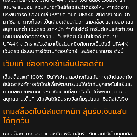
100% แน่นอน ส่วนสมาชิกใหม่ที่สงสัยว่าดีจริงไหม หากวัดจาก
ประสบการณ์ของนักเล่นหลายๆ คนที่ UFA4K สมัครสมาชิก เข้า
มาใช้งาน ต่างก็บอกเป็นเสียงเดียวกันว่า เกมสล็อตแตกบ่อย เล่น
สนุก เบทต่ำ เว็บตรงแตกหนัก ทำกำไรได้ดี การันตีเล่นแล้วทำเงิน
ได้แบบคุ้มค่าต่อการลงทุน เว็บสล็อต ชั้นนำมีข้อดีมากมาย
UFA4K สมัคร แล้วเข้ามาเป็นส่วนหนึ่งกับทางเว็บวันนี้ UFA4K
เว็บตรง มีระบบการใช้งานที่ตอบโจทย์ และข้อดีมากมาย ดังนี้
เว็บแท้ ช่องทางเข้าเล่นปลอดภัย
เว็บสล็อตแท้ 100% เปิดให้เข้าเล่นอย่างทันสมัยทางเข้าปลอดภัย
อัปเดตลิงก์ทางเข้าใหม่เพื่อพัฒนาระบบให้เข้ากับยุคเทคโนโลยีและ
ความสะดวกสบายต่อสมาชิกมากที่สุด ดังนั้น ไม่พลาดทุกความ
สนุกสนานเต็มที่ เดิมพันได้เงินรางวัลเต็มรูปแบบ เชื่อถือได้จริง
เกมสล็อตโบนัสแตกหนัก ลุ้นรับเงินแสน
ได้ทุกวัน
เกมสล็อตแตกบ่อย แตกหนัก พร้อมลุ้นรับเงินแสนได้เต็มทุกบบิล