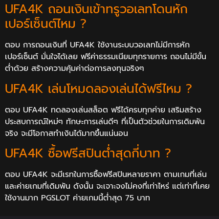
UFA4K ถอนเงินเข้าทรูวอเลทโดนหัก
เปอร์เซ็นต์ไหม ?
ตอบ การถอนเงินที่ UFA4K ใช้งานระบบวอเลทไม่มีการหัก
เปอร์เซ็นต์ มั่นใจได้เลย ฟรีค่าธรรมเนียมทุกรายการ ถอนไม่มีขั้น
ต่ำด้วย สร้างความคุ้มค่าต่อการลงทุนจริงๆ
UFA4K เล่นโหมดลองเล่นได้ฟรีไหม ?
ตอบ UFA4K ทดลองเล่นสล็อต ฟรีได้ครบทุกค่าย เสริมสร้าง
ประสบการณ์ใหม่ๆ ทักษะการเล่นดีๆ ที่เป็นตัวช่วยในการเดิมพัน
จริง จะมีโอกาสทำเงินได้มากขึ้นแน่นอน
UFA4K ซื้อฟรีสปินต่ำสุดกี่บาท ?
ตอบ UFA4K จะมีเรทในการซื้อฟรีสปินหลายราคา ตามเกมที่เล่น
และค่ายเกมที่เดิมพัน ดังนั้น จะเจาะจงไม่คงที่เท่าไหร่ แต่เท่าที่เคย
ใช้งานมาก PGSLOT ค่ายเกมนี้ต่ำสุด 75 บาท