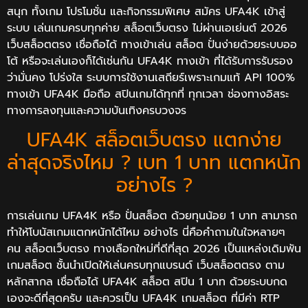
สนุก ทั้งเกม โปรโมชั่น และกิจกรรมพิเศษ สมัคร UFA4K เข้าสู่
ระบบ เล่นเกมครบทุกค่าย สล็อตเว็บตรง ไม่ผ่านเอเย่นต์ 2026
เว็บสล็อตตรง เชื่อถือได้ ทางเข้าเล่น สล็อต ปั่นง่ายด้วยระบบออ
โต้ หรือจะเล่นเองก็ได้เช่นกัน UFA4K ทางเข้า ที่ได้รับการรับรอง
ว่ามั่นคง โปร่งใส ระบบการใช้งานเสถียร์เพราะเกมแท้ API 100%
ทางเข้า UFA4K มือถือ สปินเกมได้ทุกที่ ทุกเวลา ช่องทางอิสระ
ทางการลงทุนและความบันเทิงครบวงจร
UFA4K สล็อตเว็บตรง แตกง่าย
ล่าสุดจริงไหม ? เบท 1 บาท แตกหนัก
อย่างไร ?
การเล่นเกม UFA4K หรือ ปั่นสล็อต ด้วยทุนน้อย 1 บาท สามารถ
ทำให้โบนัสเกมแตกหนักได้ไหม อย่างไร นี่คือคำถามในใจหลายๆ
คน สล็อตเว็บตรง ทางเลือกใหม่ที่ดีที่สุด 2026 เป็นแหล่งเดิมพัน
เกมสล็อต ชั้นนำเปิดให้เล่นครบทุกแบรนด์ เว็บสล็อตตรง ตาม
หลักสากล เชื่อถือได้ UFA4K สล็อต สปิน 1 บาท ด้วยระบบกด
เองจะดีที่สุดครับ และควรเป็น UFA4K เกมสล็อต ที่มีค่า RTP