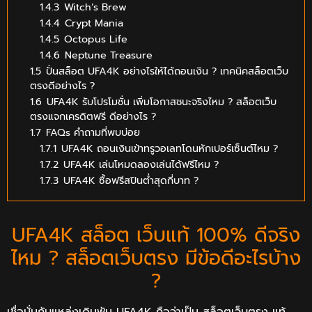
1.4.3
Witch’s Brew
1.4.4
Crypt Mania
1.4.5
Octopus Life
1.4.6
Neptune Treasure
1.5
ปั่นสล็อต UFA4K อย่างไรให้ได้ถอนเงิน ? เทคนิคสล็อตเว็บ
ตรงดีอย่างไร ?
1.6
UFA4K รับโปรโมชั่น เพิ่มโอกาสชนะจริงไหม ? สล็อตเว็บ
ตรงแจกเครดิตฟรี ดีอย่างไร ?
1.7
FAQs คำถามที่พบบ่อย
1.7.1
UFA4K ถอนเงินเข้าทรูวอเลทโดนหักเปอร์เซ็นต์ไหม ?
1.7.2
UFA4K เล่นโหมดลองเล่นได้ฟรีไหม ?
1.7.3
UFA4K ซื้อฟรีสปินต่ำสุดกี่บาท ?
UFA4K สล็อต เว็บแท้ 100% ดีจริง
ไหม ? สล็อตเว็บตรง มีข้อดีอะไรบ้าง
?
เชื่อมั่นกับแหล่งเดิมพัน UFA4K ถือว่าเป็น สล็อตเว็บตรง แท้