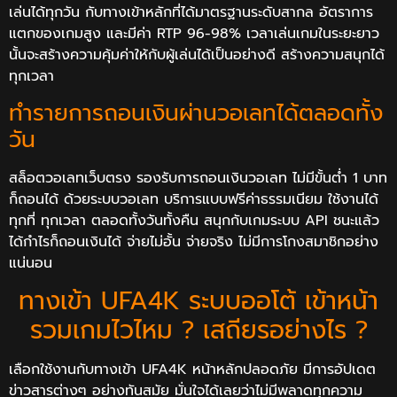
เล่นได้ทุกวัน กับทางเข้าหลักที่ได้มาตรฐานระดับสากล อัตราการ
แตกของเกมสูง และมีค่า RTP 96-98% เวลาเล่นเกมในระยะยาว
นั้นจะสร้างความคุ้มค่าให้กับผู้เล่นได้เป็นอย่างดี สร้างความสนุกได้
ทุกเวลา
ทำรายการถอนเงินผ่านวอเลทได้ตลอดทั้ง
วัน
สล็อตวอเลทเว็บตรง รองรับการถอนเงินวอเลท ไม่มีขั้นต่ำ 1 บาท
ก็ถอนได้ ด้วยระบบวอเลท บริการแบบฟรีค่าธรรมเนียม ใช้งานได้
ทุกที่ ทุกเวลา ตลอดทั้งวันทั้งคืน สนุกกับเกมระบบ API ชนะแล้ว
ได้กำไรก็ถอนเงินได้ จ่ายไม่อั้น จ่ายจริง ไม่มีการโกงสมาชิกอย่าง
แน่นอน
ทางเข้า UFA4K ระบบออโต้ เข้าหน้า
รวมเกมไวไหม ? เสถียรอย่างไร ?
เลือกใช้งานกับทางเข้า UFA4K หน้าหลักปลอดภัย มีการอัปเดต
ข่าวสารต่างๆ อย่างทันสมัย มั่นใจได้เลยว่าไม่มีพลาดทุกความ