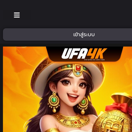
เข้าสู่ระบบ