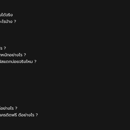
ได้จริง
ะไรบ้าง ?
ไร ?
กหนักอย่างไร ?
นัสแตกบ่อยจริงไหม ?
ีอย่างไร ?
ครดิตฟรี ดีอย่างไร ?