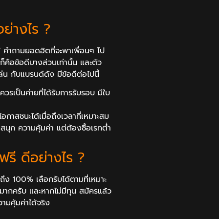
อย่างไร ?
ด้ คำถามยอดฮิตที่จะพาเพื่อนๆ ไป
ือข้อดีบางส่วนเท่านั้น และตัว
 กับแบรนด์ดัง มีข้อดีต่อไปนี้
รเป็นค่ายที่ได้รับการรับรอบ มีใบ
อกาสชนะได้เมื่อถึงเวลาที่เหมาะสม
สนุก ความคุ้มค่า แต่ต้องซื้อเรทต่ำ
รี ดีอย่างไร ?
งถึง 100% เลือกรับได้ตามที่เหมาะ
สมากครับ และหากไม่มีทุน สมัครแล้ว
ามคุ้มค่าได้จริง