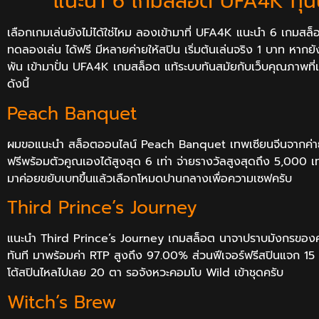
แนะนำ 6 เกมสล็อต UFA4K ทุนน้
เลือกเกมเล่นยังไม่ได้ใช่ไหม ลองเข้ามาที่ UFA4K แนะนำ 6 เกมสล
ทดลองเล่น ได้ฟรี มีหลายค่ายให้สปิน เริ่มต้นเล่นจริง 1 บาท หากยั
พัน เข้ามาปั่น UFA4K เกมสล็อต แท้ระบบทันสมัยกับเว็บคุณภาพที่เชื
ดังนี้
Peach Banquet
ผมขอแนะนำ สล็อตออนไลน์ Peach Banquet เทพเซียนจีนจากค่าย Slo
ฟรีพร้อมตัวคูณเองได้สูงสุด 6 เท่า จ่ายรางวัลสูงสุดถึง 5,000 เท
มาค่อยขยับเบทขึ้นแล้วเลือกโหมดปานกลางเพื่อความเซฟครับ
Third Prince’s Journey
แนะนำ Third Prince’s Journey เกมสล็อต นาจาปราบมังกรของค่าย
ทันที มาพร้อมค่า RTP สูงถึง 97.00% ส่วนฟีเจอร์ฟรีสปินแจก 15 
โต้สปินไหลไปเลย 20 ตา รอจังหวะคอมโบ Wild เข้าชุดครับ
Witch’s Brew