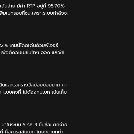
นจ่าย มีค่า RTP อยู่ที่ 95.70%
เพิ่มเบทรอบที่ชนะเพราะระบบกำลังจะ
% เกมนี้โดดเด่นด้วยฟีเจอร์
พื่อตัดอนิเมชันช้าๆ ออก แล้วใช้
ลินและแจกรางวัลย่อยบ่อยมาก ค่า
งๆ แบบคงที่ ไม่ต้องทบเบท เน้นเก็บ
ในระบบ 5 รีล 3 ขึ้นชื่อแตกง่าย
มนี้ คือการสลับเบท โดยกดเบทต่ำ