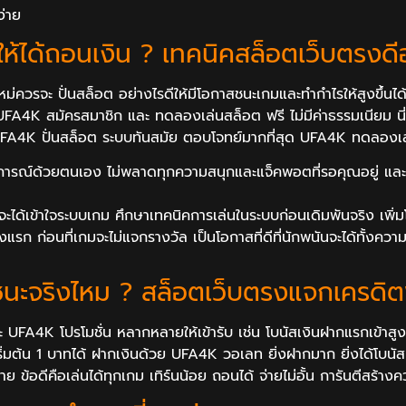
ง่าย
ห้ได้ถอนเงิน ? เทคนิคสล็อตเว็บตรงดี
หม่ควรจะ ปั่นสล็อต อย่างไรดีให้มีโอกาสชนะเกมและทำกำไรให้สูงขึ้นไ
K สมัครสมาชิก และ ทดลองเล่นสล็อต ฟรี ไม่มีค่าธรรมเนียม นี่ก็ค
 UFA4K ปั่นสล็อต ระบบทันสมัย ตอบโจทย์มากที่สุด UFA4K ทดลองเล่น
สบการณ์ด้วยตนเอง ไม่พลาดทุกความสนุกและแจ็คพอตที่รอคุณอยู่ และคว
ะได้เข้าใจระบบเกม ศึกษาเทคนิคการเล่นในระบบก่อนเดิมพันจริง เพิ่มโ
รก ก่อนที่เกมจะไม่แจกรางวัล เป็นโอกาสที่ดีที่นักพนันจะได้ทั้งความ
ชนะจริงไหม ? สล็อตเว็บตรงแจกเครดิตฟ
ะ UFA4K โปรโมชั่น หลากหลายให้เข้ารับ เช่น โบนัสเงินฝากแรกเข้าสู
ริ่มต้น 1 บาทได้ ฝากเงินด้วย UFA4K วอเลท ยิ่งฝากมาก ยิ่งได้โบนั
ข้อดีคือเล่นได้ทุกเกม เทิร์นน้อย ถอนได้ จ่ายไม่อั้น การันตีสร้างคว