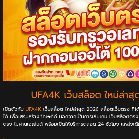
UFA4K เว็บสล็อต ใหม่ล่าส
เปิดตัวกับ
UFA4K
เว็บสล็อต ใหม่ล่าสุด 2026 สล็อตเว็บตรง ท
ได้ เพื่อเสริมสร้างทักษะที่ดี นอกจากนี้ในการเล่นเกม เว็บสล็อต
ตรง ไม่ผ่านเอเย่นต์ พร้อมเปิดให้บริการตลอด 24 ชั่วโมง แหล่งเดิ