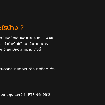
ไรบ้าง ?
การณ์ของนักเล่นหลายๆ คนที่ UFA4K
แล้วทำเงินได้แบบคุ้มค่าต่อการ
ทย์ และข้อดีมากมาย ดังนี้
ามสะดวกสบายต่อสมาชิกมากที่สุด ดัง
กของเกมสูง และมีค่า RTP 96-98%