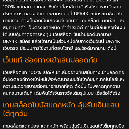
100% แน่นอน ส่วนสมาชิกใหม่ที่สงสัยว่าดีจริงไหม หากวัดจาก
ประสบการณ์ของนักเล่นหลายๆ คนที่ UFA4K สมัครสมาชิก เข้า
มาใช้งาน ต่างก็บอกเป็นเสียงเดียวกันว่า เกมสล็อตแตกบ่อย เล่น
สนุก เบทต่ำ เว็บตรงแตกหนัก ทำกำไรได้ดี การันตีเล่นแล้วทำเงิน
ได้แบบคุ้มค่าต่อการลงทุน เว็บสล็อต ชั้นนำมีข้อดีมากมาย
UFA4K สมัคร แล้วเข้ามาเป็นส่วนหนึ่งกับทางเว็บวันนี้ UFA4K
เว็บตรง มีระบบการใช้งานที่ตอบโจทย์ และข้อดีมากมาย ดังนี้
เว็บแท้ ช่องทางเข้าเล่นปลอดภัย
เว็บสล็อตแท้ 100% เปิดให้เข้าเล่นอย่างทันสมัยทางเข้าปลอดภัย
อัปเดตลิงก์ทางเข้าใหม่เพื่อพัฒนาระบบให้เข้ากับยุคเทคโนโลยีและ
ความสะดวกสบายต่อสมาชิกมากที่สุด ดังนั้น ไม่พลาดทุกความ
สนุกสนานเต็มที่ เดิมพันได้เงินรางวัลเต็มรูปแบบ เชื่อถือได้จริง
เกมสล็อตโบนัสแตกหนัก ลุ้นรับเงินแสน
ได้ทุกวัน
เกมสล็อตแตกบ่อย แตกหนัก พร้อมลุ้นรับเงินแสนได้เต็มทุกบบิล