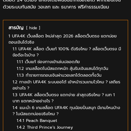
ด้วยระบบทันสมัย วอเลท และ ธนาคาร ฟรีค่าธรรมเนียม
สารบัญ
hide
1
UFA4K เว็บสล็อต ใหม่ล่าสุด 2026 สล็อตเว็บตรง แตกบ่อย
ถอนเงินได้จริง
1.1
UFA4K สล็อต เว็บแท้ 100% ดีจริงไหม ? สล็อตเว็บตรง มี
ข้อดีอะไรบ้าง ?
1.1.1
เว็บแท้ ช่องทางเข้าเล่นปลอดภัย
1.1.2
เกมสล็อตโบนัสแตกหนัก ลุ้นรับเงินแสนได้ทุกวัน
1.1.3
ทำรายการถอนเงินผ่านวอเลทได้ตลอดทั้งวัน
1.2
ทางเข้า UFA4K ระบบออโต้ เข้าหน้ารวมเกมไวไหม ? เสถียร
อย่างไร ?
1.3
UFA4K สล็อตเว็บตรง แตกง่าย ล่าสุดจริงไหม ? เบท 1
บาท แตกหนักอย่างไร ?
1.4
แนะนำ 6 เกมสล็อต UFA4K ทุนน้อยปั่นสนุก มีเกมไหนบ้าง
? โบนัสแตกบ่อยจริงไหม ?
1.4.1
Peach Banquet
1.4.2
Third Prince’s Journey