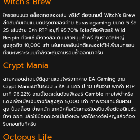
Witch’s Brew
ใครชอบแนว สล็อตทดลองเล่น ฟรีได้ ต้องเกมนี้ Witch’s Brew
ลึกลับกับเกมแม่มดปรุงยาของค่าย Eurasiagaming ขนาด 5 รีล
25 เส้นจ่าย มีค่า RTP อยู่ที่ 95.70% ไฮไลต์คือฟีเจอร์ Wild
Respin ที่จะแช่แข็งวงล้อเดิมแล้วหมุนซ้ำฟรี ลุ้นรางวัลใหญ่
สูงสุดถึง 10,000 เท่า เล่นเกมสลับปกติและออโต้ให้เพิ่มเบทรอบ
ที่ชนะเพราะระบบกำลังจะสุ่มจ่ายรอบซ้ำออกมาครับ
Crypt Mania
สายหลอนล่าสมบัติสุสานแวมไพร์จากค่าย EA Gaming เกม
Crypt Maniaมาในระบบ 5 รีล 3 แถว มี 10 เส้นจ่าย พกค่า RTP
มาที่ 96.22% เกมนี้โดดเด่นด้วยฟีเจอร์ Gamble ทายไพ่ดำหรือ
แดงเพื่อเบิ้ลเงินรางวัลสูงสุด 5,000 เท่า ภาพรวมเกมผันผวน
สูง ปั่นสล็อต จ่ายหนัก เทคนิคคือเปิดเทอร์โบสปินเพื่อตัดอนิเมชัน
ช้าๆ ออก แล้วใช้มือกดเองเป็นจังหวะ พอได้รางวัลใหญ่แล้วต้อง
รีบถอนทันทีครับ
Octopus Life