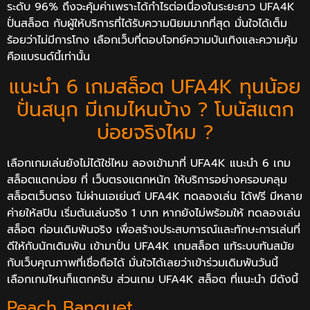
ระดับ 96% ถึงจะคุ้มค่าเพราะได้กำไรต่อเนื่องในระยะยาว UFA4K
ปั่นสล็อต กับผู้ให้บริการที่ได้รับความนิยมมากที่สุด มั่นใจได้เต็ม
ร้อยว่าไม่มีการโกง เลือกเว็บที่ตอบโจทย์ความบันเทิงและความคุ้ม
คือแบรนด์นี้เท่านั้น
แนะนำ 6 เกมสล็อต UFA4K ทุนน้อย
ปั่นสนุก มีเกมไหนบ้าง ? โบนัสแตก
บ่อยจริงไหม ?
เลือกเกมเล่นยังไม่ได้ใช่ไหม ลองเข้ามาที่ UFA4K แนะนำ 6 เกม
สล็อตแตกบ่อย ที่ เว็บตรงแตกหนัก ให้บริการอย่างครอบคลุม
สล็อตเว็บตรง ไม่ผ่านเอเย่นต์ UFA4K ทดลองเล่น ได้ฟรี มีหลาย
ค่ายให้สปิน เริ่มต้นเล่นจริง 1 บาท หากยังไม่พร้อมให้ ทดลองเล่น
สล็อต ก่อนเดิมพันจริง เพื่อสร้างประสบการณ์และทักษะการเล่นที่
ดีให้กับนักเดิมพัน เข้ามาปั่น UFA4K เกมสล็อต แท้ระบบทันสมัย
กับเว็บคุณภาพที่เชื่อถือได้ มั่นใจได้เลยว่าเข้าร่วมเดิมพันวันนี้
เลือกเกมไหนก็แตกครับ ส่วนเกม UFA4K สล็อต ที่แนะนำ มีดังนี้
Peach Banquet