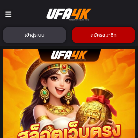
เข้าสู่ระบบ
สมัครสมาชิก