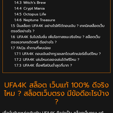
1.4.3
Witch’s Brew
1.4.4
Crypt Mania
1.4.5
Octopus Life
1.4.6
Neptune Treasure
1.5
ปั่นสล็อต UFA4K อย่างไรให้ได้ถอนเงิน ? เทคนิคสล็อตเว็บ
ตรงดีอย่างไร ?
1.6
UFA4K รับโปรโมชั่น เพิ่มโอกาสชนะจริงไหม ? สล็อตเว็บ
ตรงแจกเครดิตฟรี ดีอย่างไร ?
1.7
FAQs คำถามที่พบบ่อย
1.7.1
UFA4K ถอนเงินเข้าทรูวอเลทโดนหักเปอร์เซ็นต์ไหม ?
1.7.2
UFA4K เล่นโหมดลองเล่นได้ฟรีไหม ?
1.7.3
UFA4K ซื้อฟรีสปินต่ำสุดกี่บาท ?
UFA4K สล็อต เว็บแท้ 100% ดีจริง
ไหม ? สล็อตเว็บตรง มีข้อดีอะไรบ้าง
?
เชื่อมั่นกับแหล่งเดิมพัน UFA4K ถือว่าเป็น สล็อตเว็บตรง แท้