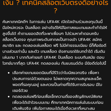
เงิน ? เทคนิคสล็อตเว็บตรงดีอย่างไร
?
ค้นหาเทคนิคดีๆ ในการเล่น UFA4K เปิดใจเข้ามร่วมลงทุนวันนี้
มือใหม่ควรจะ ปั่นสล็อต อย่างไรดีให้มีโอกาสชนะเกมและทำกำไรให้
สูงขึ้นได้ คำถามยอดฮิตที่จะพาเพื่อนๆ ไปร่วมหาคำตอบครับ
สล็อตเว็บตรง คุณภาพระดับสากลเป็นทางเข้า UFA4K สมัคร
สมาชิก และ ทดลองเล่นสล็อต ฟรี ไม่มีค่าธรรมเนียม นี่ก็คือข้อดี
บางส่วนเท่านั้น และตัว เกมสล็อต ยังสามรถใช้เบทต่ำได้ เริ่มต้น
เล่นเกม 1 บาทกับค่ายแท้ UFA4K ปั่นสล็อต ระบบทันสมัย ตอบ
โจทย์มากที่สุด UFA4K ทดลองเล่น กับแบรนด์ดัง มีข้อดีต่อไปนี้
เลือกค่ายเกมยอดนิยมที่มีรีวิวว่าโบนัสแจกจริง เพื่อหา
ประสบการณ์ด้วยตนเอง ไม่พลาดทุกความสนุกและแจ็ค
พอตที่รอคุณอยู่ และควรเป็นค่ายที่ได้รับการรับรอบ มีใบ
เซอร์ด้วย
ทดลองเล่นฟรีก่อนเพื่อเช็กความถี่ของสัญลักษณ์พิเศษ
เพื่อจะได้เข้าใจระบบเกม ศึกษาเทคนิคการเล่นในระบบก่อน
เดิมพันจริง เพิ่มโอกาสชนะได้เมื่อถึงเวลาที่เหมาะสม