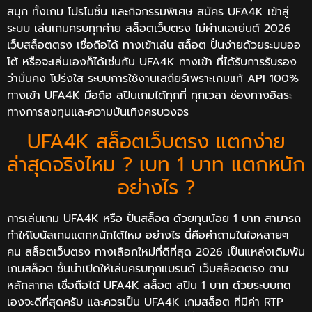
สนุก ทั้งเกม โปรโมชั่น และกิจกรรมพิเศษ สมัคร UFA4K เข้าสู่
ระบบ เล่นเกมครบทุกค่าย สล็อตเว็บตรง ไม่ผ่านเอเย่นต์ 2026
เว็บสล็อตตรง เชื่อถือได้ ทางเข้าเล่น สล็อต ปั่นง่ายด้วยระบบออ
โต้ หรือจะเล่นเองก็ได้เช่นกัน UFA4K ทางเข้า ที่ได้รับการรับรอง
ว่ามั่นคง โปร่งใส ระบบการใช้งานเสถียร์เพราะเกมแท้ API 100%
ทางเข้า UFA4K มือถือ สปินเกมได้ทุกที่ ทุกเวลา ช่องทางอิสระ
ทางการลงทุนและความบันเทิงครบวงจร
UFA4K สล็อตเว็บตรง แตกง่าย
ล่าสุดจริงไหม ? เบท 1 บาท แตกหนัก
อย่างไร ?
การเล่นเกม UFA4K หรือ ปั่นสล็อต ด้วยทุนน้อย 1 บาท สามารถ
ทำให้โบนัสเกมแตกหนักได้ไหม อย่างไร นี่คือคำถามในใจหลายๆ
คน สล็อตเว็บตรง ทางเลือกใหม่ที่ดีที่สุด 2026 เป็นแหล่งเดิมพัน
เกมสล็อต ชั้นนำเปิดให้เล่นครบทุกแบรนด์ เว็บสล็อตตรง ตาม
หลักสากล เชื่อถือได้ UFA4K สล็อต สปิน 1 บาท ด้วยระบบกด
เองจะดีที่สุดครับ และควรเป็น UFA4K เกมสล็อต ที่มีค่า RTP