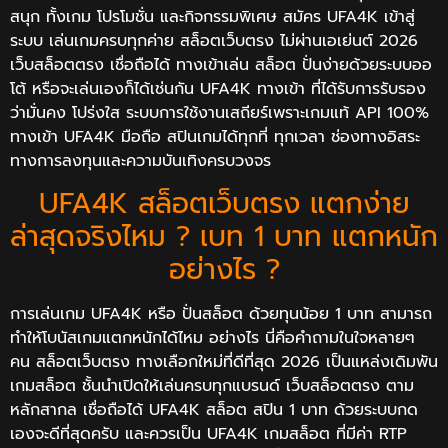
สนุก ทั้งเกม โปรโมชั่น และกิจกรรมพิเศษ สมัคร UFA4K เข้าสู่
ระบบ เล่นเกมครบทุกค่าย สล็อตเว็บตรง ไม่ผ่านเอเย่นต์ 2026
เว็บสล็อตตรง เชื่อถือได้ ทางเข้าเล่น สล็อต ปั่นง่ายด้วยระบบออ
โต้ หรือจะเล่นเองก็ได้เช่นกัน UFA4K ทางเข้า ที่ได้รับการรับรอง
ว่ามั่นคง โปร่งใส ระบบการใช้งานเสถียร์เพราะเกมแท้ API 100%
ทางเข้า UFA4K มือถือ สปินเกมได้ทุกที่ ทุกเวลา ช่องทางอิสระ
ทางการลงทุนและความบันเทิงครบวงจร
UFA4K สล็อตเว็บตรง แตกง่าย
ล่าสุดจริงไหม ? เบท 1 บาท แตกหนัก
อย่างไร ?
การเล่นเกม UFA4K หรือ ปั่นสล็อต ด้วยทุนน้อย 1 บาท สามารถ
ทำให้โบนัสเกมแตกหนักได้ไหม อย่างไร นี่คือคำถามในใจหลายๆ
คน สล็อตเว็บตรง ทางเลือกใหม่ที่ดีที่สุด 2026 เป็นแหล่งเดิมพัน
เกมสล็อต ชั้นนำเปิดให้เล่นครบทุกแบรนด์ เว็บสล็อตตรง ตาม
หลักสากล เชื่อถือได้ UFA4K สล็อต สปิน 1 บาท ด้วยระบบกด
เองจะดีที่สุดครับ และควรเป็น UFA4K เกมสล็อต ที่มีค่า RTP