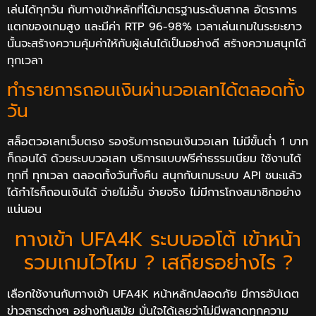
เล่นได้ทุกวัน กับทางเข้าหลักที่ได้มาตรฐานระดับสากล อัตราการ
แตกของเกมสูง และมีค่า RTP 96-98% เวลาเล่นเกมในระยะยาว
นั้นจะสร้างความคุ้มค่าให้กับผู้เล่นได้เป็นอย่างดี สร้างความสนุกได้
ทุกเวลา
ทำรายการถอนเงินผ่านวอเลทได้ตลอดทั้ง
วัน
สล็อตวอเลทเว็บตรง รองรับการถอนเงินวอเลท ไม่มีขั้นต่ำ 1 บาท
ก็ถอนได้ ด้วยระบบวอเลท บริการแบบฟรีค่าธรรมเนียม ใช้งานได้
ทุกที่ ทุกเวลา ตลอดทั้งวันทั้งคืน สนุกกับเกมระบบ API ชนะแล้ว
ได้กำไรก็ถอนเงินได้ จ่ายไม่อั้น จ่ายจริง ไม่มีการโกงสมาชิกอย่าง
แน่นอน
ทางเข้า UFA4K ระบบออโต้ เข้าหน้า
รวมเกมไวไหม ? เสถียรอย่างไร ?
เลือกใช้งานกับทางเข้า UFA4K หน้าหลักปลอดภัย มีการอัปเดต
ข่าวสารต่างๆ อย่างทันสมัย มั่นใจได้เลยว่าไม่มีพลาดทุกความ