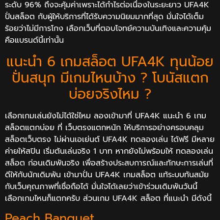
ระดับ 96% ถึงจะคุ้มค่าเพราะได้กำไรต่อเนื่องในระยะยาว UFA4K
ปั่นสล็อต กับผู้ให้บริการที่ได้รับความนิยมมากที่สุด มั่นใจได้เต็ม
ร้อยว่าไม่มีการโกง เลือกเว็บที่ตอบโจทย์ความบันเทิงและความคุ้ม
คือแบรนด์นี้เท่านั้น
แนะนำ 6 เกมสล็อต UFA4K ทุนน้อย
ปั่นสนุก มีเกมไหนบ้าง ? โบนัสแตก
บ่อยจริงไหม ?
เลือกเกมเล่นยังไม่ได้ใช่ไหม ลองเข้ามาที่ UFA4K แนะนำ 6 เกม
สล็อตแตกบ่อย ที่ เว็บตรงแตกหนัก ให้บริการอย่างครอบคลุม
สล็อตเว็บตรง ไม่ผ่านเอเย่นต์ UFA4K ทดลองเล่น ได้ฟรี มีหลาย
ค่ายให้สปิน เริ่มต้นเล่นจริง 1 บาท หากยังไม่พร้อมให้ ทดลองเล่น
สล็อต ก่อนเดิมพันจริง เพื่อสร้างประสบการณ์และทักษะการเล่นที่
ดีให้กับนักเดิมพัน เข้ามาปั่น UFA4K เกมสล็อต แท้ระบบทันสมัย
กับเว็บคุณภาพที่เชื่อถือได้ มั่นใจได้เลยว่าเข้าร่วมเดิมพันวันนี้
เลือกเกมไหนก็แตกครับ ส่วนเกม UFA4K สล็อต ที่แนะนำ มีดังนี้
Peach Banquet