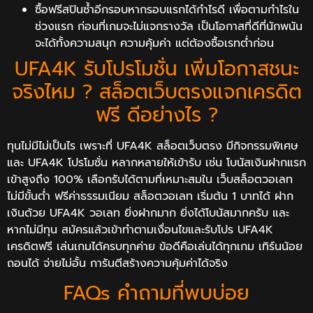
ซื้อฟรีสปินซ้ำอีกรอบหากรอบแรกได้กำไรดี เพื่อตามกำไรใน
ช่วงแรก ก่อนที่เกมจะไม่แจกรางวัล เป็นโอกาสที่ดีที่นักพนัน
จะได้ทั้งความสนุก ความคุ้มค่า แต่ต้องซื้อเรทต่ำก่อน
UFA4K รับโปรโมชั่น เพิ่มโอกาสชนะ
จริงไหม ? สล็อตเว็บตรงแจกเครดิต
ฟรี ดีอย่างไร ?
ทุนไม่มีไม่เป็นไร เพราะที่ UFA4K สล็อตเว็บตรง มีกิจกรรมพิเศษ
และ UFA4K โปรโมชั่น หลากหลายให้เข้ารับ เช่น โบนัสเงินฝากแรก
เข้าสูงถึง 100% เลือกรับได้ตามที่เหมาะสมใน เว็บสล็อตวอเลท
ไม่มีขั้นต่ำ ฟรีค่าธรรมเนียม สล็อตวอเลท เริ่มต้น 1 บาทได้ ฝาก
เงินด้วย UFA4K วอเลท ยิ่งฝากมาก ยิ่งได้โบนัสมากครับ และ
หากไม่มีทุน สมัครแล้วเข้าทำตามเงื่อนไขและรับโปร UFA4K
เครดิตฟรี เล่นเกมได้ครบทุกค่าย ข้อดีคือเล่นได้ทุกเกม เทิร์นน้อย
ถอนได้ จ่ายไม่อั้น การันตีสร้างความคุ้มค่าได้จริง
FAQs คำถามที่พบบ่อย