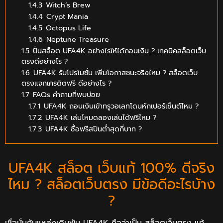
1.4.3
Witch’s Brew
1.4.4
Crypt Mania
1.4.5
Octopus Life
1.4.6
Neptune Treasure
1.5
ปั่นสล็อต UFA4K อย่างไรให้ได้ถอนเงิน ? เทคนิคสล็อตเว็บ
ตรงดีอย่างไร ?
1.6
UFA4K รับโปรโมชั่น เพิ่มโอกาสชนะจริงไหม ? สล็อตเว็บ
ตรงแจกเครดิตฟรี ดีอย่างไร ?
1.7
FAQs คำถามที่พบบ่อย
1.7.1
UFA4K ถอนเงินเข้าทรูวอเลทโดนหักเปอร์เซ็นต์ไหม ?
1.7.2
UFA4K เล่นโหมดลองเล่นได้ฟรีไหม ?
1.7.3
UFA4K ซื้อฟรีสปินต่ำสุดกี่บาท ?
UFA4K สล็อต เว็บแท้ 100% ดีจริง
ไหม ? สล็อตเว็บตรง มีข้อดีอะไรบ้าง
?
เชื่อมั่นกับแหล่งเดิมพัน UFA4K ถือว่าเป็น สล็อตเว็บตรง แท้