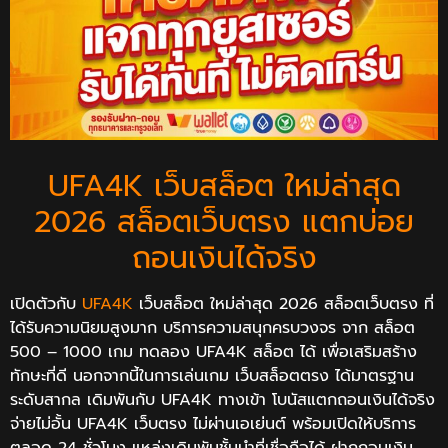
UFA4K เว็บสล็อต ใหม่ล่าสุด
2026 สล็อตเว็บตรง แตกบ่อย
ถอนเงินได้จริง
เปิดตัวกับ
UFA4K
เว็บสล็อต ใหม่ล่าสุด 2026 สล็อตเว็บตรง ที่
ได้รับความนิยมสูงมาก บริการความสนุกครบวงจร จาก สล็อต
500 – 1000 เกม ทดลอง UFA4K สล็อต ได้ เพื่อเสริมสร้าง
ทักษะที่ดี นอกจากนี้ในการเล่นเกม เว็บสล็อตตรง ได้มาตรฐาน
ระดับสากล เดิมพันกับ UFA4K ทางเข้า โบนัสแตกถอนเงินได้จริง
จ่ายไม่อั้น UFA4K เว็บตรง ไม่ผ่านเอเย่นต์ พร้อมเปิดให้บริการ
ตลอด 24 ชั่วโมง แหล่งเดิมพันชั้นนำที่เชื่อถือได้ ฝากถอนเงิน