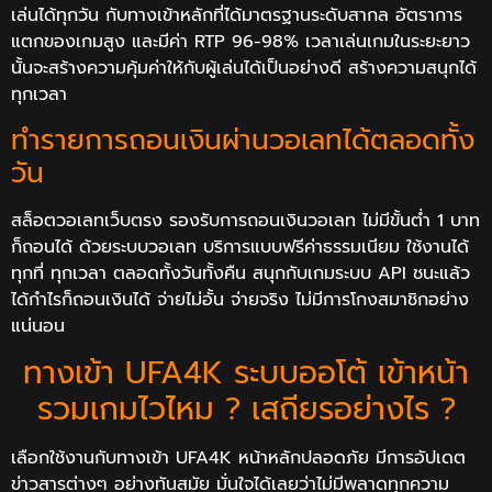
เล่นได้ทุกวัน กับทางเข้าหลักที่ได้มาตรฐานระดับสากล อัตราการ
แตกของเกมสูง และมีค่า RTP 96-98% เวลาเล่นเกมในระยะยาว
นั้นจะสร้างความคุ้มค่าให้กับผู้เล่นได้เป็นอย่างดี สร้างความสนุกได้
ทุกเวลา
ทำรายการถอนเงินผ่านวอเลทได้ตลอดทั้ง
วัน
สล็อตวอเลทเว็บตรง รองรับการถอนเงินวอเลท ไม่มีขั้นต่ำ 1 บาท
ก็ถอนได้ ด้วยระบบวอเลท บริการแบบฟรีค่าธรรมเนียม ใช้งานได้
ทุกที่ ทุกเวลา ตลอดทั้งวันทั้งคืน สนุกกับเกมระบบ API ชนะแล้ว
ได้กำไรก็ถอนเงินได้ จ่ายไม่อั้น จ่ายจริง ไม่มีการโกงสมาชิกอย่าง
แน่นอน
ทางเข้า UFA4K ระบบออโต้ เข้าหน้า
รวมเกมไวไหม ? เสถียรอย่างไร ?
เลือกใช้งานกับทางเข้า UFA4K หน้าหลักปลอดภัย มีการอัปเดต
ข่าวสารต่างๆ อย่างทันสมัย มั่นใจได้เลยว่าไม่มีพลาดทุกความ