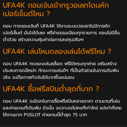
UFA4K ถอนเงินเข้าทรูวอเลทโดนหัก
เปอร์เซ็นต์ไหม ?
ตอบ การถอนเงินที่ UFA4K ใช้งานระบบวอเลทไม่มีการหัก
เปอร์เซ็นต์ มั่นใจได้เลย ฟรีค่าธรรมเนียมทุกรายการ ถอนไม่มีขั้น
ต่ำด้วย สร้างความคุ้มค่าต่อการลงทุนจริงๆ
UFA4K เล่นโหมดลองเล่นได้ฟรีไหม ?
ตอบ UFA4K ทดลองเล่นสล็อต ฟรีได้ครบทุกค่าย เสริมสร้าง
ประสบการณ์ใหม่ๆ ทักษะการเล่นดีๆ ที่เป็นตัวช่วยในการเดิมพัน
จริง จะมีโอกาสทำเงินได้มากขึ้นแน่นอน
UFA4K ซื้อฟรีสปินต่ำสุดกี่บาท ?
ตอบ UFA4K จะมีเรทในการซื้อฟรีสปินหลายราคา ตามเกมที่เล่น
และค่ายเกมที่เดิมพัน ดังนั้น จะเจาะจงไม่คงที่เท่าไหร่ แต่เท่าที่เคย
ใช้งานมาก PGSLOT ค่ายเกมนี้ต่ำสุด 75 บาท