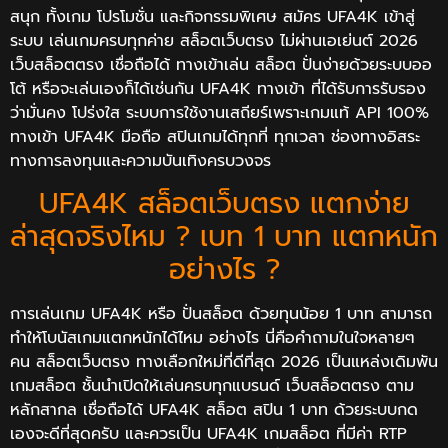
สนุก ทั้งเกม โปรโมชั่น และกิจกรรมพิเศษ สมัคร UFA4K เข้าสู่
ระบบ เล่นเกมครบทุกค่าย สล็อตเว็บตรง ไม่ผ่านเอเย่นต์ 2026
เว็บสล็อตตรง เชื่อถือได้ ทางเข้าเล่น สล็อต ปั่นง่ายด้วยระบบออ
โต้ หรือจะเล่นเองก็ได้เช่นกัน UFA4K ทางเข้า ที่ได้รับการรับรอง
ว่ามั่นคง โปร่งใส ระบบการใช้งานเสถียร์เพราะเกมแท้ API 100%
ทางเข้า UFA4K มือถือ สปินเกมได้ทุกที่ ทุกเวลา ช่องทางอิสระ
ทางการลงทุนและความบันเทิงครบวงจร
UFA4K สล็อตเว็บตรง แตกง่าย
ล่าสุดจริงไหม ? เบท 1 บาท แตกหนัก
อย่างไร ?
การเล่นเกม UFA4K หรือ ปั่นสล็อต ด้วยทุนน้อย 1 บาท สามารถ
ทำให้โบนัสเกมแตกหนักได้ไหม อย่างไร นี่คือคำถามในใจหลายๆ
คน สล็อตเว็บตรง ทางเลือกใหม่ที่ดีที่สุด 2026 เป็นแหล่งเดิมพัน
เกมสล็อต ชั้นนำเปิดให้เล่นครบทุกแบรนด์ เว็บสล็อตตรง ตาม
หลักสากล เชื่อถือได้ UFA4K สล็อต สปิน 1 บาท ด้วยระบบกด
เองจะดีที่สุดครับ และควรเป็น UFA4K เกมสล็อต ที่มีค่า RTP