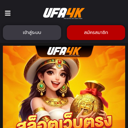
เข้าสู่ระบบ
สมัครสมาชิก