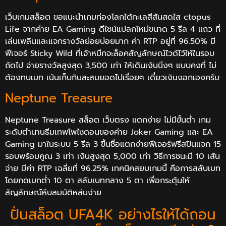
เว็บเกมสล็อต ขอแนะนำเกมท่องโลกใต้ทะเลสีสันสดใส ctopus
Life จากค่าย EA Gaming ดีไซน์แปลกใหม่ขนาด 5 รีล 4 แถว ที่
เล่นเพลินและแจกรางวัลย่อยบ่อยมาก ค่า RTP อยู่ที่ 96.50% มี
ฟีเจอร์ Sticky Wild ที่เจ้าหมึกจะล็อคสัญลักษณ์ไวด์ไว้ให้ในรอบ
ถัดไป จ่ายรางวัลสูงสุด 3,500 เท่า ให้เดินเงินนิ่งๆ แบบคงที่ ไม่
ต้องทบเบท เน้นเก็บกินสะสมยอดไปเรื่อยๆ เดี๋ยวเงินงอกเองครับ
Neptune Treasure
Neptune Treasure สล็อต เว็บตรง แตกง่าย ไม่มีขั้นต่ำ เกม
ระดับตำนานธีมเทพโพไซดอนของค่าย Joker Gaming และ EA
Gaming มาในระบบ 5 รีล 3 ขึ้นชื่อแตกง่ายฟีเจอร์ฟรีสปินแจก 15
รอบพร้อมคูณ 3 เท่า เงินสูงสุด 5,000 เท่า วิธีการชนะมี 10 เส้น
จ่าย มีค่า RTP เฉลี่ยที่ 96.25% เทคนิคสยบเกมนี้ คือการสลับเบท
โดยกดเบทต่ำ 10 ตา สลับเบทกลาง 5 ตา เพื่อกระตุ้นให้
สัญลักษณ์หีบสมบัติหล่นง่าย
ปั่นสล็อต UFA4K อย่างไรให้ได้ถอน