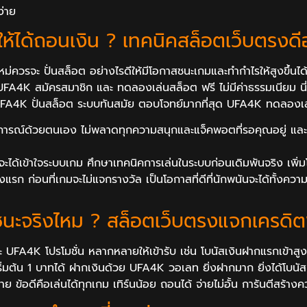
ง่าย
ห้ได้ถอนเงิน ? เทคนิคสล็อตเว็บตรงดี
หม่ควรจะ ปั่นสล็อต อย่างไรดีให้มีโอกาสชนะเกมและทำกำไรให้สูงขึ้นไ
K สมัครสมาชิก และ ทดลองเล่นสล็อต ฟรี ไม่มีค่าธรรมเนียม นี่ก็ค
 UFA4K ปั่นสล็อต ระบบทันสมัย ตอบโจทย์มากที่สุด UFA4K ทดลองเล่น
สบการณ์ด้วยตนเอง ไม่พลาดทุกความสนุกและแจ็คพอตที่รอคุณอยู่ และคว
ะได้เข้าใจระบบเกม ศึกษาเทคนิคการเล่นในระบบก่อนเดิมพันจริง เพิ่มโ
รก ก่อนที่เกมจะไม่แจกรางวัล เป็นโอกาสที่ดีที่นักพนันจะได้ทั้งความ
ชนะจริงไหม ? สล็อตเว็บตรงแจกเครดิตฟ
ะ UFA4K โปรโมชั่น หลากหลายให้เข้ารับ เช่น โบนัสเงินฝากแรกเข้าสู
ริ่มต้น 1 บาทได้ ฝากเงินด้วย UFA4K วอเลท ยิ่งฝากมาก ยิ่งได้โบนั
ข้อดีคือเล่นได้ทุกเกม เทิร์นน้อย ถอนได้ จ่ายไม่อั้น การันตีสร้างคว