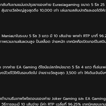
กลับกับเกมแม่มดปรุงยาของค่าย Eurasiagaming ขนาด 5 รีล 25 เส้
รี ลุ้นรางวัลใหญ่สูงสุดถึง 10,000 เท่า เล่นเกมสลับปกติและออโต้ให้
niaมาในระบบ 5 รีล 3 แถว มี 10 เส้นจ่าย พกค่า RTP มาที่ 96.22
าพรวมเกมผันผวนสูง ปั่นสล็อต จ่ายหนัก เทคนิคคือเปิดเทอร์โบสปินเ
 จากค่าย EA Gaming ดีไซน์แปลกใหม่ขนาด 5 รีล 4 แถว ที่เล่นเพ
ษณ์ไวด์ไว้ให้ในรอบถัดไป จ่ายรางวัลสูงสุด 3,500 เท่า ให้เดินเงินนิ่
ดับตำนานธีมเทพโพไซดอนของค่าย Joker Gaming และ EA Gaming มา
 วิธีการชนะมี 10 เส้นจ่าย มีค่า RTP เฉลี่ยที่ 96.25% เทคนิคสยบเก