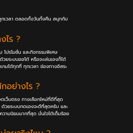
กเวลา ตลอดทั้งวันทั้งคืน สนุกกับ
างไร ?
ม โปรโมชั่น และกิจกรรมพิเศษ
ด้วยระบบออโต้ หรือจะเล่นเองก็ได้
กมได้ทุกที่ ทุกเวลา ช่องทางอิสระ
ักอย่างไร ?
ว็บตรง ทางเลือกใหม่ที่ดีที่สุด
 ด้วยระบบกดเองจะดีที่สุดครับ และ
ความนิยมมากที่สุด มั่นใจได้เต็มร้อย