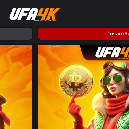
สมัครสมาชิ