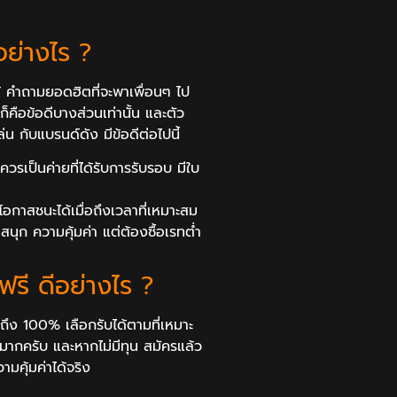
อย่างไร ?
ด้ คำถามยอดฮิตที่จะพาเพื่อนๆ ไป
ือข้อดีบางส่วนเท่านั้น และตัว
 กับแบรนด์ดัง มีข้อดีต่อไปนี้
รเป็นค่ายที่ได้รับการรับรอบ มีใบ
อกาสชนะได้เมื่อถึงเวลาที่เหมาะสม
สนุก ความคุ้มค่า แต่ต้องซื้อเรทต่ำ
รี ดีอย่างไร ?
งถึง 100% เลือกรับได้ตามที่เหมาะ
สมากครับ และหากไม่มีทุน สมัครแล้ว
ามคุ้มค่าได้จริง