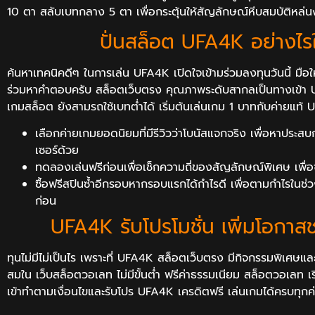
10 ตา สลับเบทกลาง 5 ตา เพื่อกระตุ้นให้สัญลักษณ์หีบสมบัติหล่น
ปั่นสล็อต UFA4K อย่างไรใ
ค้นหาเทคนิคดีๆ ในการเล่น UFA4K เปิดใจเข้ามร่วมลงทุนวันนี้ มือใ
ร่วมหาคำตอบครับ สล็อตเว็บตรง คุณภาพระดับสากลเป็นทางเข้า UFA4
เกมสล็อต ยังสามรถใช้เบทต่ำได้ เริ่มต้นเล่นเกม 1 บาทกับค่ายแท้
เลือกค่ายเกมยอดนิยมที่มีรีวิวว่าโบนัสแจกจริง เพื่อหาประ
เซอร์ด้วย
ทดลองเล่นฟรีก่อนเพื่อเช็กความถี่ของสัญลักษณ์พิเศษ เพื่อจ
ซื้อฟรีสปินซ้ำอีกรอบหากรอบแรกได้กำไรดี เพื่อตามกำไรในช่วงแ
ก่อน
UFA4K รับโปรโมชั่น เพิ่มโอกาส
ทุนไม่มีไม่เป็นไร เพราะที่ UFA4K สล็อตเว็บตรง มีกิจกรรมพิเศษแล
สมใน เว็บสล็อตวอเลท ไม่มีขั้นต่ำ ฟรีค่าธรรมเนียม สล็อตวอเลท เ
เข้าทำตามเงื่อนไขและรับโปร UFA4K เครดิตฟรี เล่นเกมได้ครบทุกค่าย 