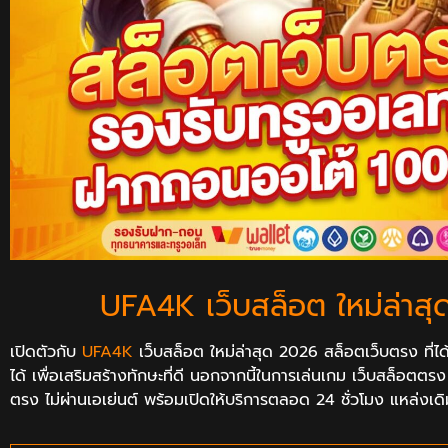
UFA4K เว็บสล็อต ใหม่ล่าส
เปิดตัวกับ
UFA4K
เว็บสล็อต ใหม่ล่าสุด 2026 สล็อตเว็บตรง ท
ได้ เพื่อเสริมสร้างทักษะที่ดี นอกจากนี้ในการเล่นเกม เว็บสล็อต
ตรง ไม่ผ่านเอเย่นต์ พร้อมเปิดให้บริการตลอด 24 ชั่วโมง แหล่งเดิ