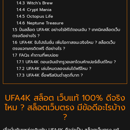
1.4.3
Witch’s Brew
1.4.4
Crypt Mania
1.4.5
Octopus Life
1.4.6
Neptune Treasure
1.5
ปั่นสล็อต UFA4K อย่างไรให้ได้ถอนเงิน ? เทคนิคสล็อตเว็บ
ตรงดีอย่างไร ?
1.6
UFA4K รับโปรโมชั่น เพิ่มโอกาสชนะจริงไหม ? สล็อตเว็บ
ตรงแจกเครดิตฟรี ดีอย่างไร ?
1.7
FAQs คำถามที่พบบ่อย
1.7.1
UFA4K ถอนเงินเข้าทรูวอเลทโดนหักเปอร์เซ็นต์ไหม ?
1.7.2
UFA4K เล่นโหมดลองเล่นได้ฟรีไหม ?
1.7.3
UFA4K ซื้อฟรีสปินต่ำสุดกี่บาท ?
UFA4K สล็อต เว็บแท้ 100% ดีจริง
ไหม ? สล็อตเว็บตรง มีข้อดีอะไรบ้าง
?
เชื่อมั่นกับแหล่งเดิมพัน UFA4K ถือว่าเป็น สล็อตเว็บตรง แท้