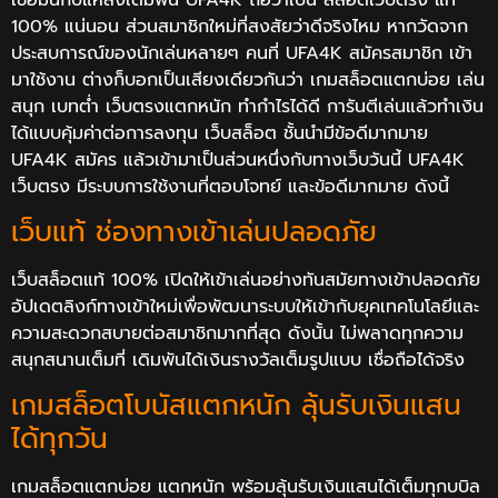
100% แน่นอน ส่วนสมาชิกใหม่ที่สงสัยว่าดีจริงไหม หากวัดจาก
ประสบการณ์ของนักเล่นหลายๆ คนที่ UFA4K สมัครสมาชิก เข้า
มาใช้งาน ต่างก็บอกเป็นเสียงเดียวกันว่า เกมสล็อตแตกบ่อย เล่น
สนุก เบทต่ำ เว็บตรงแตกหนัก ทำกำไรได้ดี การันตีเล่นแล้วทำเงิน
ได้แบบคุ้มค่าต่อการลงทุน เว็บสล็อต ชั้นนำมีข้อดีมากมาย
UFA4K สมัคร แล้วเข้ามาเป็นส่วนหนึ่งกับทางเว็บวันนี้ UFA4K
เว็บตรง มีระบบการใช้งานที่ตอบโจทย์ และข้อดีมากมาย ดังนี้
เว็บแท้ ช่องทางเข้าเล่นปลอดภัย
เว็บสล็อตแท้ 100% เปิดให้เข้าเล่นอย่างทันสมัยทางเข้าปลอดภัย
อัปเดตลิงก์ทางเข้าใหม่เพื่อพัฒนาระบบให้เข้ากับยุคเทคโนโลยีและ
ความสะดวกสบายต่อสมาชิกมากที่สุด ดังนั้น ไม่พลาดทุกความ
สนุกสนานเต็มที่ เดิมพันได้เงินรางวัลเต็มรูปแบบ เชื่อถือได้จริง
เกมสล็อตโบนัสแตกหนัก ลุ้นรับเงินแสน
ได้ทุกวัน
เกมสล็อตแตกบ่อย แตกหนัก พร้อมลุ้นรับเงินแสนได้เต็มทุกบบิล