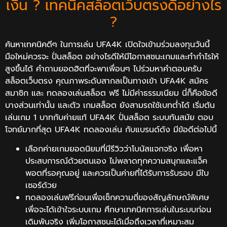
เงิน ? เทคนิคสล็อตเว็บตรงดีอย่างไร
?
ค้นหาเทคนิคดีๆ ในการเล่น UFA4K เปิดใจเข้ามร่วมลงทุนวันนี้
มือใหม่ควรจะ ปั่นสล็อต อย่างไรดีให้มีโอกาสชนะเกมและทำกำไรให้
สูงขึ้นได้ คำถามยอดฮิตที่จะพาเพื่อนๆ ไปร่วมหาคำตอบครับ
สล็อตเว็บตรง คุณภาพระดับสากลเป็นทางเข้า UFA4K สมัคร
สมาชิก และ ทดลองเล่นสล็อต ฟรี ไม่มีค่าธรรมเนียม นี่ก็คือข้อดี
บางส่วนเท่านั้น และตัว เกมสล็อต ยังสามรถใช้เบทต่ำได้ เริ่มต้น
เล่นเกม 1 บาทกับค่ายแท้ UFA4K ปั่นสล็อต ระบบทันสมัย ตอบ
โจทย์มากที่สุด UFA4K ทดลองเล่น กับแบรนด์ดัง มีข้อดีต่อไปนี้
เลือกค่ายเกมยอดนิยมที่มีรีวิวว่าโบนัสแจกจริง เพื่อหา
ประสบการณ์ด้วยตนเอง ไม่พลาดทุกความสนุกและแจ็ค
พอตที่รอคุณอยู่ และควรเป็นค่ายที่ได้รับการรับรอบ มีใบ
เซอร์ด้วย
ทดลองเล่นฟรีก่อนเพื่อเช็กความถี่ของสัญลักษณ์พิเศษ
เพื่อจะได้เข้าใจระบบเกม ศึกษาเทคนิคการเล่นในระบบก่อน
เดิมพันจริง เพิ่มโอกาสชนะได้เมื่อถึงเวลาที่เหมาะสม