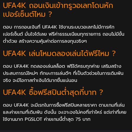
UFA4K ถอนเงินเข้าทรูวอเลทโดนหัก
เปอร์เซ็นต์ไหม ?
ตอบ การถอนเงินที่ UFA4K ใช้งานระบบวอเลทไม่มีการหัก
เปอร์เซ็นต์ มั่นใจได้เลย ฟรีค่าธรรมเนียมทุกรายการ ถอนไม่มีขั้น
ต่ำด้วย สร้างความคุ้มค่าต่อการลงทุนจริงๆ
UFA4K เล่นโหมดลองเล่นได้ฟรีไหม ?
ตอบ UFA4K ทดลองเล่นสล็อต ฟรีได้ครบทุกค่าย เสริมสร้าง
ประสบการณ์ใหม่ๆ ทักษะการเล่นดีๆ ที่เป็นตัวช่วยในการเดิมพัน
จริง จะมีโอกาสทำเงินได้มากขึ้นแน่นอน
UFA4K ซื้อฟรีสปินต่ำสุดกี่บาท ?
ตอบ UFA4K จะมีเรทในการซื้อฟรีสปินหลายราคา ตามเกมที่เล่น
และค่ายเกมที่เดิมพัน ดังนั้น จะเจาะจงไม่คงที่เท่าไหร่ แต่เท่าที่เคย
ใช้งานมาก PGSLOT ค่ายเกมนี้ต่ำสุด 75 บาท