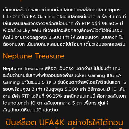
เว็บเกมสล็อต ขอแนะนำเกมท่องโลกใต้ทะเลสีสันสดใส ctopus
Life จากค่าย EA Gaming ดีไซน์แปลกใหม่ขนาด 5 รีล 4 แถว ที่
เล่นเพลินและแจกรางวัลย่อยบ่อยมาก ค่า RTP อยู่ที่ 96.50% มี
ฟีเจอร์ Sticky Wild ที่เจ้าหมึกจะล็อคสัญลักษณ์ไวด์ไว้ให้ในรอบ
ถัดไป จ่ายรางวัลสูงสุด 3,500 เท่า ให้เดินเงินนิ่งๆ แบบคงที่ ไม่
ต้องทบเบท เน้นเก็บกินสะสมยอดไปเรื่อยๆ เดี๋ยวเงินงอกเองครับ
Neptune Treasure
Neptune Treasure สล็อต เว็บตรง แตกง่าย ไม่มีขั้นต่ำ เกม
ระดับตำนานธีมเทพโพไซดอนของค่าย Joker Gaming และ EA
Gaming มาในระบบ 5 รีล 3 ขึ้นชื่อแตกง่ายฟีเจอร์ฟรีสปินแจก 15
รอบพร้อมคูณ 3 เท่า เงินสูงสุด 5,000 เท่า วิธีการชนะมี 10 เส้น
จ่าย มีค่า RTP เฉลี่ยที่ 96.25% เทคนิคสยบเกมนี้ คือการสลับเบท
โดยกดเบทต่ำ 10 ตา สลับเบทกลาง 5 ตา เพื่อกระตุ้นให้
สัญลักษณ์หีบสมบัติหล่นง่าย
ปั่นสล็อต UFA4K อย่างไรให้ได้ถอน