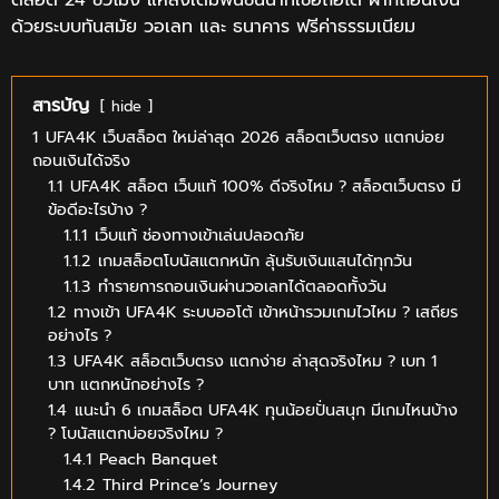
ด้วยระบบทันสมัย วอเลท และ ธนาคาร ฟรีค่าธรรมเนียม
สารบัญ
hide
1
UFA4K เว็บสล็อต ใหม่ล่าสุด 2026 สล็อตเว็บตรง แตกบ่อย
ถอนเงินได้จริง
1.1
UFA4K สล็อต เว็บแท้ 100% ดีจริงไหม ? สล็อตเว็บตรง มี
ข้อดีอะไรบ้าง ?
1.1.1
เว็บแท้ ช่องทางเข้าเล่นปลอดภัย
1.1.2
เกมสล็อตโบนัสแตกหนัก ลุ้นรับเงินแสนได้ทุกวัน
1.1.3
ทำรายการถอนเงินผ่านวอเลทได้ตลอดทั้งวัน
1.2
ทางเข้า UFA4K ระบบออโต้ เข้าหน้ารวมเกมไวไหม ? เสถียร
อย่างไร ?
1.3
UFA4K สล็อตเว็บตรง แตกง่าย ล่าสุดจริงไหม ? เบท 1
บาท แตกหนักอย่างไร ?
1.4
แนะนำ 6 เกมสล็อต UFA4K ทุนน้อยปั่นสนุก มีเกมไหนบ้าง
? โบนัสแตกบ่อยจริงไหม ?
1.4.1
Peach Banquet
1.4.2
Third Prince’s Journey