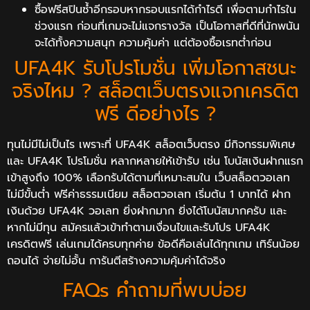
ซื้อฟรีสปินซ้ำอีกรอบหากรอบแรกได้กำไรดี เพื่อตามกำไรใน
ช่วงแรก ก่อนที่เกมจะไม่แจกรางวัล เป็นโอกาสที่ดีที่นักพนัน
จะได้ทั้งความสนุก ความคุ้มค่า แต่ต้องซื้อเรทต่ำก่อน
UFA4K รับโปรโมชั่น เพิ่มโอกาสชนะ
จริงไหม ? สล็อตเว็บตรงแจกเครดิต
ฟรี ดีอย่างไร ?
ทุนไม่มีไม่เป็นไร เพราะที่ UFA4K สล็อตเว็บตรง มีกิจกรรมพิเศษ
และ UFA4K โปรโมชั่น หลากหลายให้เข้ารับ เช่น โบนัสเงินฝากแรก
เข้าสูงถึง 100% เลือกรับได้ตามที่เหมาะสมใน เว็บสล็อตวอเลท
ไม่มีขั้นต่ำ ฟรีค่าธรรมเนียม สล็อตวอเลท เริ่มต้น 1 บาทได้ ฝาก
เงินด้วย UFA4K วอเลท ยิ่งฝากมาก ยิ่งได้โบนัสมากครับ และ
หากไม่มีทุน สมัครแล้วเข้าทำตามเงื่อนไขและรับโปร UFA4K
เครดิตฟรี เล่นเกมได้ครบทุกค่าย ข้อดีคือเล่นได้ทุกเกม เทิร์นน้อย
ถอนได้ จ่ายไม่อั้น การันตีสร้างความคุ้มค่าได้จริง
FAQs คำถามที่พบบ่อย