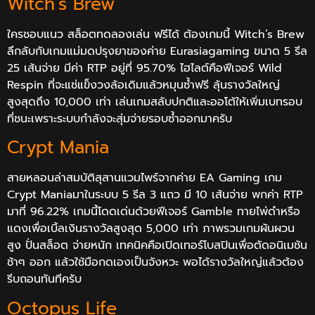
Witch’s Brew
ใครชอบแนว สล็อตทดลองเล่น ฟรีได้ ต้องเกมนี้ Witch’s Brew
ลึกลับกับเกมแม่มดปรุงยาของค่าย Eurasiagaming ขนาด 5 รีล
25 เส้นจ่าย มีค่า RTP อยู่ที่ 95.70% ไฮไลต์คือฟีเจอร์ Wild
Respin ที่จะแช่แข็งวงล้อเดิมแล้วหมุนซ้ำฟรี ลุ้นรางวัลใหญ่
สูงสุดถึง 10,000 เท่า เล่นเกมสลับปกติและออโต้ให้เพิ่มเบทรอบ
ที่ชนะเพราะระบบกำลังจะสุ่มจ่ายรอบซ้ำออกมาครับ
Crypt Mania
สายหลอนล่าสมบัติสุสานแวมไพร์จากค่าย EA Gaming เกม
Crypt Maniaมาในระบบ 5 รีล 3 แถว มี 10 เส้นจ่าย พกค่า RTP
มาที่ 96.22% เกมนี้โดดเด่นด้วยฟีเจอร์ Gamble ทายไพ่ดำหรือ
แดงเพื่อเบิ้ลเงินรางวัลสูงสุด 5,000 เท่า ภาพรวมเกมผันผวน
สูง ปั่นสล็อต จ่ายหนัก เทคนิคคือเปิดเทอร์โบสปินเพื่อตัดอนิเมชัน
ช้าๆ ออก แล้วใช้มือกดเองเป็นจังหวะ พอได้รางวัลใหญ่แล้วต้อง
รีบถอนทันทีครับ
Octopus Life