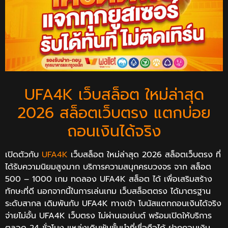
UFA4K เว็บสล็อต ใหม่ล่าสุด
2026 สล็อตเว็บตรง แตกบ่อย
ถอนเงินได้จริง
เปิดตัวกับ
UFA4K
เว็บสล็อต ใหม่ล่าสุด 2026 สล็อตเว็บตรง ที่
ได้รับความนิยมสูงมาก บริการความสนุกครบวงจร จาก สล็อต
500 – 1000 เกม ทดลอง UFA4K สล็อต ได้ เพื่อเสริมสร้าง
ทักษะที่ดี นอกจากนี้ในการเล่นเกม เว็บสล็อตตรง ได้มาตรฐาน
ระดับสากล เดิมพันกับ UFA4K ทางเข้า โบนัสแตกถอนเงินได้จริง
จ่ายไม่อั้น UFA4K เว็บตรง ไม่ผ่านเอเย่นต์ พร้อมเปิดให้บริการ
ตลอด 24 ชั่วโมง แหล่งเดิมพันชั้นนำที่เชื่อถือได้ ฝากถอนเงิน