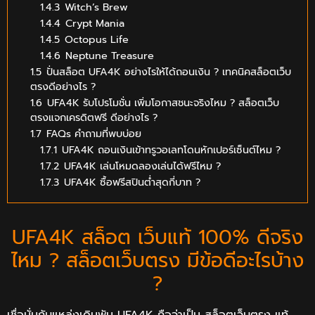
1.4.3
Witch’s Brew
1.4.4
Crypt Mania
1.4.5
Octopus Life
1.4.6
Neptune Treasure
1.5
ปั่นสล็อต UFA4K อย่างไรให้ได้ถอนเงิน ? เทคนิคสล็อตเว็บ
ตรงดีอย่างไร ?
1.6
UFA4K รับโปรโมชั่น เพิ่มโอกาสชนะจริงไหม ? สล็อตเว็บ
ตรงแจกเครดิตฟรี ดีอย่างไร ?
1.7
FAQs คำถามที่พบบ่อย
1.7.1
UFA4K ถอนเงินเข้าทรูวอเลทโดนหักเปอร์เซ็นต์ไหม ?
1.7.2
UFA4K เล่นโหมดลองเล่นได้ฟรีไหม ?
1.7.3
UFA4K ซื้อฟรีสปินต่ำสุดกี่บาท ?
UFA4K สล็อต เว็บแท้ 100% ดีจริง
ไหม ? สล็อตเว็บตรง มีข้อดีอะไรบ้าง
?
เชื่อมั่นกับแหล่งเดิมพัน UFA4K ถือว่าเป็น สล็อตเว็บตรง แท้