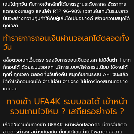
เล่นได้ทุกวัน กับทางเข้าหลักที่ได้มาตรฐานระดับสากล อัตราการ
แตกของเกมสูง และมีค่า RTP 96-98% เวลาเล่นเกมในระยะยาว
นั้นจะสร้างความคุ้มค่าให้กับผู้เล่นได้เป็นอย่างดี สร้างความสนุกได้
ทุกเวลา
ทำรายการถอนเงินผ่านวอเลทได้ตลอดทั้ง
วัน
สล็อตวอเลทเว็บตรง รองรับการถอนเงินวอเลท ไม่มีขั้นต่ำ 1 บาท
ก็ถอนได้ ด้วยระบบวอเลท บริการแบบฟรีค่าธรรมเนียม ใช้งานได้
ทุกที่ ทุกเวลา ตลอดทั้งวันทั้งคืน สนุกกับเกมระบบ API ชนะแล้ว
ได้กำไรก็ถอนเงินได้ จ่ายไม่อั้น จ่ายจริง ไม่มีการโกงสมาชิกอย่าง
แน่นอน
ทางเข้า UFA4K ระบบออโต้ เข้าหน้า
รวมเกมไวไหม ? เสถียรอย่างไร ?
เลือกใช้งานกับทางเข้า UFA4K หน้าหลักปลอดภัย มีการอัปเดต
ข่าวสารต่างๆ อย่างทันสมัย มั่นใจได้เลยว่าไม่มีพลาดทุกความ