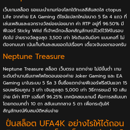
เว็บเกมสล็อต ขอแนะนำเกมท่องโลกใต้ทะเลสีสันสดใส ctopus
Life จากค่าย EA Gaming ดีไซน์แปลกใหม่ขนาด 5 รีล 4 แถว ที่
เล่นเพลินและแจกรางวัลย่อยบ่อยมาก ค่า RTP อยู่ที่ 96.50% มี
ฟีเจอร์ Sticky Wild ที่เจ้าหมึกจะล็อคสัญลักษณ์ไวด์ไว้ให้ในรอบ
ถัดไป จ่ายรางวัลสูงสุด 3,500 เท่า ให้เดินเงินนิ่งๆ แบบคงที่ ไม่
ต้องทบเบท เน้นเก็บกินสะสมยอดไปเรื่อยๆ เดี๋ยวเงินงอกเองครับ
Neptune Treasure
Neptune Treasure สล็อต เว็บตรง แตกง่าย ไม่มีขั้นต่ำ เกม
ระดับตำนานธีมเทพโพไซดอนของค่าย Joker Gaming และ EA
Gaming มาในระบบ 5 รีล 3 ขึ้นชื่อแตกง่ายฟีเจอร์ฟรีสปินแจก 15
รอบพร้อมคูณ 3 เท่า เงินสูงสุด 5,000 เท่า วิธีการชนะมี 10 เส้น
จ่าย มีค่า RTP เฉลี่ยที่ 96.25% เทคนิคสยบเกมนี้ คือการสลับเบท
โดยกดเบทต่ำ 10 ตา สลับเบทกลาง 5 ตา เพื่อกระตุ้นให้
สัญลักษณ์หีบสมบัติหล่นง่าย
ปั่นสล็อต UFA4K อย่างไรให้ได้ถอน