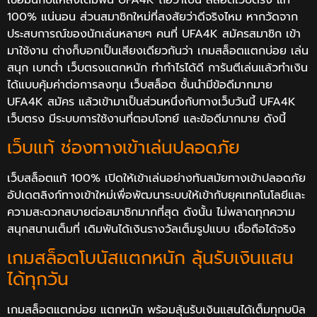
100% แน่นอน ส่วนสมาชิกใหม่ที่สงสัยว่าดีจริงไหม หากวัดจาก
ประสบการณ์ของนักเล่นหลายๆ คนที่ UFA4K สมัครสมาชิก เข้า
มาใช้งาน ต่างก็บอกเป็นเสียงเดียวกันว่า เกมสล็อตแตกบ่อย เล่น
สนุก เบทต่ำ เว็บตรงแตกหนัก ทำกำไรได้ดี การันตีเล่นแล้วทำเงิน
ได้แบบคุ้มค่าต่อการลงทุน เว็บสล็อต ชั้นนำมีข้อดีมากมาย
UFA4K สมัคร แล้วเข้ามาเป็นส่วนหนึ่งกับทางเว็บวันนี้ UFA4K
เว็บตรง มีระบบการใช้งานที่ตอบโจทย์ และข้อดีมากมาย ดังนี้
เว็บแท้ ช่องทางเข้าเล่นปลอดภัย
เว็บสล็อตแท้ 100% เปิดให้เข้าเล่นอย่างทันสมัยทางเข้าปลอดภัย
อัปเดตลิงก์ทางเข้าใหม่เพื่อพัฒนาระบบให้เข้ากับยุคเทคโนโลยีและ
ความสะดวกสบายต่อสมาชิกมากที่สุด ดังนั้น ไม่พลาดทุกความ
สนุกสนานเต็มที่ เดิมพันได้เงินรางวัลเต็มรูปแบบ เชื่อถือได้จริง
เกมสล็อตโบนัสแตกหนัก ลุ้นรับเงินแสน
ได้ทุกวัน
เกมสล็อตแตกบ่อย แตกหนัก พร้อมลุ้นรับเงินแสนได้เต็มทุกบบิล