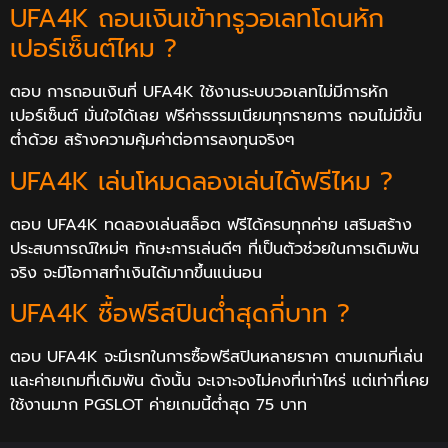
UFA4K ถอนเงินเข้าทรูวอเลทโดนหัก
เปอร์เซ็นต์ไหม ?
ตอบ การถอนเงินที่ UFA4K ใช้งานระบบวอเลทไม่มีการหัก
เปอร์เซ็นต์ มั่นใจได้เลย ฟรีค่าธรรมเนียมทุกรายการ ถอนไม่มีขั้น
ต่ำด้วย สร้างความคุ้มค่าต่อการลงทุนจริงๆ
UFA4K เล่นโหมดลองเล่นได้ฟรีไหม ?
ตอบ UFA4K ทดลองเล่นสล็อต ฟรีได้ครบทุกค่าย เสริมสร้าง
ประสบการณ์ใหม่ๆ ทักษะการเล่นดีๆ ที่เป็นตัวช่วยในการเดิมพัน
จริง จะมีโอกาสทำเงินได้มากขึ้นแน่นอน
UFA4K ซื้อฟรีสปินต่ำสุดกี่บาท ?
ตอบ UFA4K จะมีเรทในการซื้อฟรีสปินหลายราคา ตามเกมที่เล่น
และค่ายเกมที่เดิมพัน ดังนั้น จะเจาะจงไม่คงที่เท่าไหร่ แต่เท่าที่เคย
ใช้งานมาก PGSLOT ค่ายเกมนี้ต่ำสุด 75 บาท