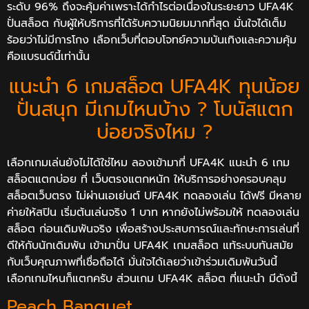
ระดับ 96% ถึงจะคุ้มค่าเพราะได้กำไรต่อเนื่องในระยะยาว UFA4K
ปั่นสล็อต กับผู้ให้บริการที่ได้รับความนิยมมากที่สุด มั่นใจได้เต็ม
ร้อยว่าไม่มีการโกง เลือกเว็บที่ตอบโจทย์ความบันเทิงและความคุ้ม
คือแบรนด์นี้เท่านั้น
แนะนำ 6 เกมสล็อต UFA4K ทุนน้อย
ปั่นสนุก มีเกมไหนบ้าง ? โบนัสแตก
บ่อยจริงไหม ?
เลือกเกมเล่นยังไม่ได้ใช่ไหม ลองเข้ามาที่ UFA4K แนะนำ 6 เกม
สล็อตแตกบ่อย ที่ เว็บตรงแตกหนัก ให้บริการอย่างครอบคลุม
สล็อตเว็บตรง ไม่ผ่านเอเย่นต์ UFA4K ทดลองเล่น ได้ฟรี มีหลาย
ค่ายให้สปิน เริ่มต้นเล่นจริง 1 บาท หากยังไม่พร้อมให้ ทดลองเล่น
สล็อต ก่อนเดิมพันจริง เพื่อสร้างประสบการณ์และทักษะการเล่นที่
ดีให้กับนักเดิมพัน เข้ามาปั่น UFA4K เกมสล็อต แท้ระบบทันสมัย
กับเว็บคุณภาพที่เชื่อถือได้ มั่นใจได้เลยว่าเข้าร่วมเดิมพันวันนี้
เลือกเกมไหนก็แตกครับ ส่วนเกม UFA4K สล็อต ที่แนะนำ มีดังนี้
Peach Banquet