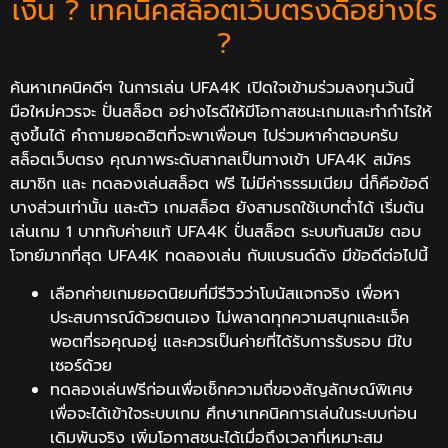
เงิน ? เทคนิคสล็อตเว็บตรงดีอย่างไร
?
ค้นหาเทคนิคดีๆ ในการเล่น UFA4K เปิดใจเข้ามร่วมลงทุนวันนี้
มือใหม่ควรจะ ปั่นสล็อต อย่างไรดีให้มีโอกาสชนะเกมและทำกำไรให้
สูงขึ้นได้ คำถามยอดฮิตที่จะพาเพื่อนๆ ไปร่วมหาคำตอบครับ
สล็อตเว็บตรง คุณภาพระดับสากลเป็นทางเข้า UFA4K สมัคร
สมาชิก และ ทดลองเล่นสล็อต ฟรี ไม่มีค่าธรรมเนียม นี่ก็คือข้อดี
บางส่วนเท่านั้น และตัว เกมสล็อต ยังสามรถใช้เบทต่ำได้ เริ่มต้น
เล่นเกม 1 บาทกับค่ายแท้ UFA4K ปั่นสล็อต ระบบทันสมัย ตอบ
โจทย์มากที่สุด UFA4K ทดลองเล่น กับแบรนด์ดัง มีข้อดีต่อไปนี้
เลือกค่ายเกมยอดนิยมที่มีรีวิวว่าโบนัสแจกจริง เพื่อหา
ประสบการณ์ด้วยตนเอง ไม่พลาดทุกความสนุกและแจ็ค
พอตที่รอคุณอยู่ และควรเป็นค่ายที่ได้รับการรับรอบ มีใบ
เซอร์ด้วย
ทดลองเล่นฟรีก่อนเพื่อเช็กความถี่ของสัญลักษณ์พิเศษ
เพื่อจะได้เข้าใจระบบเกม ศึกษาเทคนิคการเล่นในระบบก่อน
เดิมพันจริง เพิ่มโอกาสชนะได้เมื่อถึงเวลาที่เหมาะสม