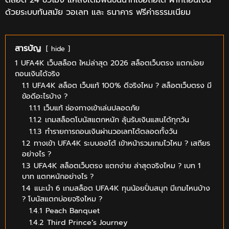
ด้วยระบบทันสมัย วอเลท และ ธนาคาร ฟรีค่าธรรมเนียม
สารบัญ
hide
1
UFA4K เว็บสล็อต ใหม่ล่าสุด 2026 สล็อตเว็บตรง แตกบ่อย
ถอนเงินได้จริง
1.1
UFA4K สล็อต เว็บแท้ 100% ดีจริงไหม ? สล็อตเว็บตรง มี
ข้อดีอะไรบ้าง ?
1.1.1
เว็บแท้ ช่องทางเข้าเล่นปลอดภัย
1.1.2
เกมสล็อตโบนัสแตกหนัก ลุ้นรับเงินแสนได้ทุกวัน
1.1.3
ทำรายการถอนเงินผ่านวอเลทได้ตลอดทั้งวัน
1.2
ทางเข้า UFA4K ระบบออโต้ เข้าหน้ารวมเกมไวไหม ? เสถียร
อย่างไร ?
1.3
UFA4K สล็อตเว็บตรง แตกง่าย ล่าสุดจริงไหม ? เบท 1
บาท แตกหนักอย่างไร ?
1.4
แนะนำ 6 เกมสล็อต UFA4K ทุนน้อยปั่นสนุก มีเกมไหนบ้าง
? โบนัสแตกบ่อยจริงไหม ?
1.4.1
Peach Banquet
1.4.2
Third Prince’s Journey