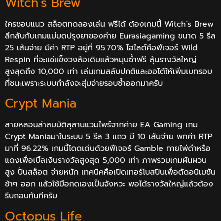
Witch’s Brew
ใครชอบแนว สล็อตทดลองเล่น ฟรีได้ ต้องเกมนี้ Witch’s Brew
ลึกลับกับเกมแม่มดปรุงยาของค่าย Eurasiagaming ขนาด 5 รีล
25 เส้นจ่าย มีค่า RTP อยู่ที่ 95.70% ไฮไลต์คือฟีเจอร์ Wild
Respin ที่จะแช่แข็งวงล้อเดิมแล้วหมุนซ้ำฟรี ลุ้นรางวัลใหญ่
สูงสุดถึง 10,000 เท่า เล่นเกมสลับปกติและออโต้ให้เพิ่มเบทรอบ
ที่ชนะเพราะระบบกำลังจะสุ่มจ่ายรอบซ้ำออกมาครับ
Crypt Mania
สายหลอนล่าสมบัติสุสานแวมไพร์จากค่าย EA Gaming เกม
Crypt Maniaมาในระบบ 5 รีล 3 แถว มี 10 เส้นจ่าย พกค่า RTP
มาที่ 96.22% เกมนี้โดดเด่นด้วยฟีเจอร์ Gamble ทายไพ่ดำหรือ
แดงเพื่อเบิ้ลเงินรางวัลสูงสุด 5,000 เท่า ภาพรวมเกมผันผวน
สูง ปั่นสล็อต จ่ายหนัก เทคนิคคือเปิดเทอร์โบสปินเพื่อตัดอนิเมชัน
ช้าๆ ออก แล้วใช้มือกดเองเป็นจังหวะ พอได้รางวัลใหญ่แล้วต้อง
รีบถอนทันทีครับ
Octopus Life