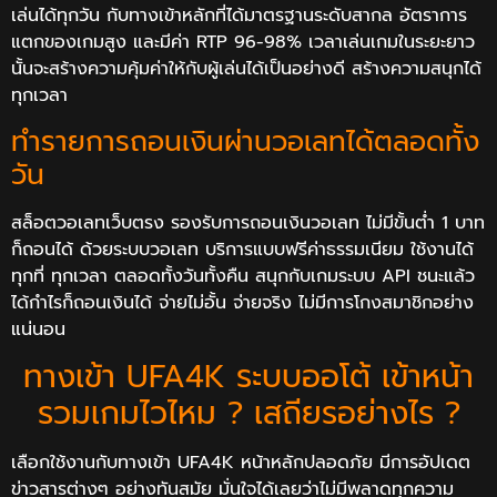
เล่นได้ทุกวัน กับทางเข้าหลักที่ได้มาตรฐานระดับสากล อัตราการ
แตกของเกมสูง และมีค่า RTP 96-98% เวลาเล่นเกมในระยะยาว
นั้นจะสร้างความคุ้มค่าให้กับผู้เล่นได้เป็นอย่างดี สร้างความสนุกได้
ทุกเวลา
ทำรายการถอนเงินผ่านวอเลทได้ตลอดทั้ง
วัน
สล็อตวอเลทเว็บตรง รองรับการถอนเงินวอเลท ไม่มีขั้นต่ำ 1 บาท
ก็ถอนได้ ด้วยระบบวอเลท บริการแบบฟรีค่าธรรมเนียม ใช้งานได้
ทุกที่ ทุกเวลา ตลอดทั้งวันทั้งคืน สนุกกับเกมระบบ API ชนะแล้ว
ได้กำไรก็ถอนเงินได้ จ่ายไม่อั้น จ่ายจริง ไม่มีการโกงสมาชิกอย่าง
แน่นอน
ทางเข้า UFA4K ระบบออโต้ เข้าหน้า
รวมเกมไวไหม ? เสถียรอย่างไร ?
เลือกใช้งานกับทางเข้า UFA4K หน้าหลักปลอดภัย มีการอัปเดต
ข่าวสารต่างๆ อย่างทันสมัย มั่นใจได้เลยว่าไม่มีพลาดทุกความ