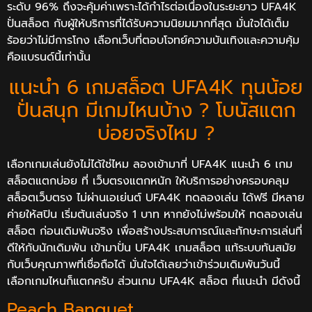
ระดับ 96% ถึงจะคุ้มค่าเพราะได้กำไรต่อเนื่องในระยะยาว UFA4K
ปั่นสล็อต กับผู้ให้บริการที่ได้รับความนิยมมากที่สุด มั่นใจได้เต็ม
ร้อยว่าไม่มีการโกง เลือกเว็บที่ตอบโจทย์ความบันเทิงและความคุ้ม
คือแบรนด์นี้เท่านั้น
แนะนำ 6 เกมสล็อต UFA4K ทุนน้อย
ปั่นสนุก มีเกมไหนบ้าง ? โบนัสแตก
บ่อยจริงไหม ?
เลือกเกมเล่นยังไม่ได้ใช่ไหม ลองเข้ามาที่ UFA4K แนะนำ 6 เกม
สล็อตแตกบ่อย ที่ เว็บตรงแตกหนัก ให้บริการอย่างครอบคลุม
สล็อตเว็บตรง ไม่ผ่านเอเย่นต์ UFA4K ทดลองเล่น ได้ฟรี มีหลาย
ค่ายให้สปิน เริ่มต้นเล่นจริง 1 บาท หากยังไม่พร้อมให้ ทดลองเล่น
สล็อต ก่อนเดิมพันจริง เพื่อสร้างประสบการณ์และทักษะการเล่นที่
ดีให้กับนักเดิมพัน เข้ามาปั่น UFA4K เกมสล็อต แท้ระบบทันสมัย
กับเว็บคุณภาพที่เชื่อถือได้ มั่นใจได้เลยว่าเข้าร่วมเดิมพันวันนี้
เลือกเกมไหนก็แตกครับ ส่วนเกม UFA4K สล็อต ที่แนะนำ มีดังนี้
Peach Banquet