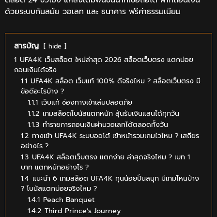
ด้วยระบบทันสมัย วอเลท และ ธนาคาร ฟรีค่าธรรมเนียม
สารบัญ
hide
1
UFA4K เว็บสล็อต ใหม่ล่าสุด 2026 สล็อตเว็บตรง แตกบ่อย
ถอนเงินได้จริง
1.1
UFA4K สล็อต เว็บแท้ 100% ดีจริงไหม ? สล็อตเว็บตรง มี
ข้อดีอะไรบ้าง ?
1.1.1
เว็บแท้ ช่องทางเข้าเล่นปลอดภัย
1.1.2
เกมสล็อตโบนัสแตกหนัก ลุ้นรับเงินแสนได้ทุกวัน
1.1.3
ทำรายการถอนเงินผ่านวอเลทได้ตลอดทั้งวัน
1.2
ทางเข้า UFA4K ระบบออโต้ เข้าหน้ารวมเกมไวไหม ? เสถียร
อย่างไร ?
1.3
UFA4K สล็อตเว็บตรง แตกง่าย ล่าสุดจริงไหม ? เบท 1
บาท แตกหนักอย่างไร ?
1.4
แนะนำ 6 เกมสล็อต UFA4K ทุนน้อยปั่นสนุก มีเกมไหนบ้าง
? โบนัสแตกบ่อยจริงไหม ?
1.4.1
Peach Banquet
1.4.2
Third Prince’s Journey