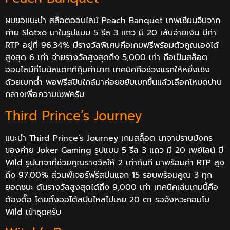
ผมขอแนะนำ สล็อตออนไลน์ Peach Banquet เทพเซียนจีนจาก
ค่าย Slotxo มาในรูปแบบ 5 รีล 3 แถว มี 20 เส้นจ่ายเงิน มีค่า
RTP อยู่ที่ 96.34% มีรางวัลพิเศษคือเกมฟรีพร้อมตัวคูณเองได้
สูงสุด 6 เท่า จ่ายรางวัลสูงสุดถึง 5,000 เท่า ถือเป็นสล็อต
ออนไลน์ที่โบนัสแตกทีคุ้มค่ามาก เทคนิคคือช่วงแรกให้หยั่งเชิง
ด้วยเบทต่ำ พอฟรีสปินใกล้มาค่อยขยับเบทขึ้นแล้วเลือกโหมดปาน
กลางเพื่อความเซฟครับ
Third Prince’s Journey
แนะนำ Third Prince’s Journey เกมสล็อต นาจาปราบมังกร
ของค่าย Joker Gaming รูปแบบ 5 รีล 3 แถว มี 20 เพย์ไลน์ มี
Wild รูปนาจาที่ช่วยคูณรางวัลให้ 2 เท่าทันที มาพร้อมค่า RTP สูง
ถึง 97.00% ส่วนฟีเจอร์ฟรีสปินแจก 15 รอบพร้อมคูณ 3 ทุก
ยอดชนะ ดันรางวัลสูงสุดได้ถึง 9,000 เท่า เทคนิคเล่นเกมนี้คือ
ต้องตื๊อ โดยตั้งออโต้สปินไหลไปเลย 20 ตา รอจังหวะคอมโบ
Wild เข้าชุดครับ