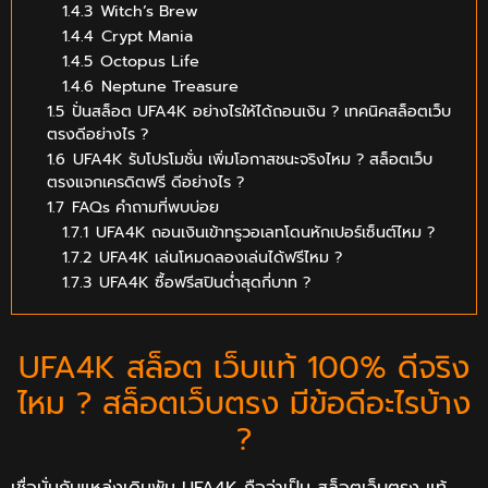
1.4.3
Witch’s Brew
1.4.4
Crypt Mania
1.4.5
Octopus Life
1.4.6
Neptune Treasure
1.5
ปั่นสล็อต UFA4K อย่างไรให้ได้ถอนเงิน ? เทคนิคสล็อตเว็บ
ตรงดีอย่างไร ?
1.6
UFA4K รับโปรโมชั่น เพิ่มโอกาสชนะจริงไหม ? สล็อตเว็บ
ตรงแจกเครดิตฟรี ดีอย่างไร ?
1.7
FAQs คำถามที่พบบ่อย
1.7.1
UFA4K ถอนเงินเข้าทรูวอเลทโดนหักเปอร์เซ็นต์ไหม ?
1.7.2
UFA4K เล่นโหมดลองเล่นได้ฟรีไหม ?
1.7.3
UFA4K ซื้อฟรีสปินต่ำสุดกี่บาท ?
UFA4K สล็อต เว็บแท้ 100% ดีจริง
ไหม ? สล็อตเว็บตรง มีข้อดีอะไรบ้าง
?
เชื่อมั่นกับแหล่งเดิมพัน UFA4K ถือว่าเป็น สล็อตเว็บตรง แท้