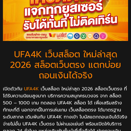
UFA4K เว็บสล็อต ใหม่ล่าสุด
2026 สล็อตเว็บตรง แตกบ่อย
ถอนเงินได้จริง
เปิดตัวกับ
UFA4K
เว็บสล็อต ใหม่ล่าสุด 2026 สล็อตเว็บตรง ที่
ได้รับความนิยมสูงมาก บริการความสนุกครบวงจร จาก สล็อต
500 – 1000 เกม ทดลอง UFA4K สล็อต ได้ เพื่อเสริมสร้าง
ทักษะที่ดี นอกจากนี้ในการเล่นเกม เว็บสล็อตตรง ได้มาตรฐาน
ระดับสากล เดิมพันกับ UFA4K ทางเข้า โบนัสแตกถอนเงินได้จริง
จ่ายไม่อั้น UFA4K เว็บตรง ไม่ผ่านเอเย่นต์ พร้อมเปิดให้บริการ
ตลอด 24 ชั่วโมง แหล่งเดิมพันชั้นนำที่เชื่อถือได้ ฝากถอนเงิน