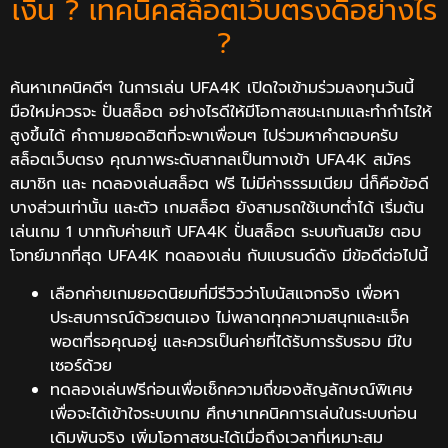
เงิน ? เทคนิคสล็อตเว็บตรงดีอย่างไร
?
ค้นหาเทคนิคดีๆ ในการเล่น UFA4K เปิดใจเข้ามร่วมลงทุนวันนี้
มือใหม่ควรจะ ปั่นสล็อต อย่างไรดีให้มีโอกาสชนะเกมและทำกำไรให้
สูงขึ้นได้ คำถามยอดฮิตที่จะพาเพื่อนๆ ไปร่วมหาคำตอบครับ
สล็อตเว็บตรง คุณภาพระดับสากลเป็นทางเข้า UFA4K สมัคร
สมาชิก และ ทดลองเล่นสล็อต ฟรี ไม่มีค่าธรรมเนียม นี่ก็คือข้อดี
บางส่วนเท่านั้น และตัว เกมสล็อต ยังสามรถใช้เบทต่ำได้ เริ่มต้น
เล่นเกม 1 บาทกับค่ายแท้ UFA4K ปั่นสล็อต ระบบทันสมัย ตอบ
โจทย์มากที่สุด UFA4K ทดลองเล่น กับแบรนด์ดัง มีข้อดีต่อไปนี้
เลือกค่ายเกมยอดนิยมที่มีรีวิวว่าโบนัสแจกจริง เพื่อหา
ประสบการณ์ด้วยตนเอง ไม่พลาดทุกความสนุกและแจ็ค
พอตที่รอคุณอยู่ และควรเป็นค่ายที่ได้รับการรับรอบ มีใบ
เซอร์ด้วย
ทดลองเล่นฟรีก่อนเพื่อเช็กความถี่ของสัญลักษณ์พิเศษ
เพื่อจะได้เข้าใจระบบเกม ศึกษาเทคนิคการเล่นในระบบก่อน
เดิมพันจริง เพิ่มโอกาสชนะได้เมื่อถึงเวลาที่เหมาะสม