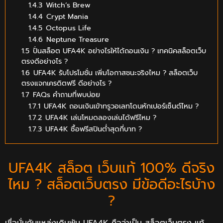
1.4.3
Witch’s Brew
1.4.4
Crypt Mania
1.4.5
Octopus Life
1.4.6
Neptune Treasure
1.5
ปั่นสล็อต UFA4K อย่างไรให้ได้ถอนเงิน ? เทคนิคสล็อตเว็บ
ตรงดีอย่างไร ?
1.6
UFA4K รับโปรโมชั่น เพิ่มโอกาสชนะจริงไหม ? สล็อตเว็บ
ตรงแจกเครดิตฟรี ดีอย่างไร ?
1.7
FAQs คำถามที่พบบ่อย
1.7.1
UFA4K ถอนเงินเข้าทรูวอเลทโดนหักเปอร์เซ็นต์ไหม ?
1.7.2
UFA4K เล่นโหมดลองเล่นได้ฟรีไหม ?
1.7.3
UFA4K ซื้อฟรีสปินต่ำสุดกี่บาท ?
UFA4K สล็อต เว็บแท้ 100% ดีจริง
ไหม ? สล็อตเว็บตรง มีข้อดีอะไรบ้าง
?
เชื่อมั่นกับแหล่งเดิมพัน UFA4K ถือว่าเป็น สล็อตเว็บตรง แท้