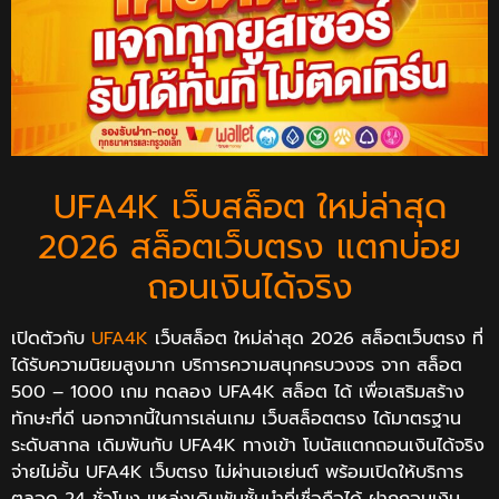
UFA4K เว็บสล็อต ใหม่ล่าสุด
2026 สล็อตเว็บตรง แตกบ่อย
ถอนเงินได้จริง
เปิดตัวกับ
UFA4K
เว็บสล็อต ใหม่ล่าสุด 2026 สล็อตเว็บตรง ที่
ได้รับความนิยมสูงมาก บริการความสนุกครบวงจร จาก สล็อต
500 – 1000 เกม ทดลอง UFA4K สล็อต ได้ เพื่อเสริมสร้าง
ทักษะที่ดี นอกจากนี้ในการเล่นเกม เว็บสล็อตตรง ได้มาตรฐาน
ระดับสากล เดิมพันกับ UFA4K ทางเข้า โบนัสแตกถอนเงินได้จริง
จ่ายไม่อั้น UFA4K เว็บตรง ไม่ผ่านเอเย่นต์ พร้อมเปิดให้บริการ
ตลอด 24 ชั่วโมง แหล่งเดิมพันชั้นนำที่เชื่อถือได้ ฝากถอนเงิน