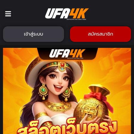
เข้าสู่ระบบ
สมัครสมาชิก