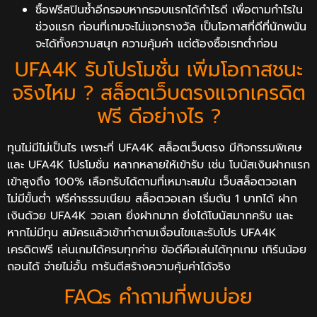
ซื้อฟรีสปินซ้ำอีกรอบหากรอบแรกได้กำไรดี เพื่อตามกำไรใน
ช่วงแรก ก่อนที่เกมจะไม่แจกรางวัล เป็นโอกาสที่ดีที่นักพนัน
จะได้ทั้งความสนุก ความคุ้มค่า แต่ต้องซื้อเรทต่ำก่อน
UFA4K รับโปรโมชั่น เพิ่มโอกาสชนะ
จริงไหม ? สล็อตเว็บตรงแจกเครดิต
ฟรี ดีอย่างไร ?
ทุนไม่มีไม่เป็นไร เพราะที่ UFA4K สล็อตเว็บตรง มีกิจกรรมพิเศษ
และ UFA4K โปรโมชั่น หลากหลายให้เข้ารับ เช่น โบนัสเงินฝากแรก
เข้าสูงถึง 100% เลือกรับได้ตามที่เหมาะสมใน เว็บสล็อตวอเลท
ไม่มีขั้นต่ำ ฟรีค่าธรรมเนียม สล็อตวอเลท เริ่มต้น 1 บาทได้ ฝาก
เงินด้วย UFA4K วอเลท ยิ่งฝากมาก ยิ่งได้โบนัสมากครับ และ
หากไม่มีทุน สมัครแล้วเข้าทำตามเงื่อนไขและรับโปร UFA4K
เครดิตฟรี เล่นเกมได้ครบทุกค่าย ข้อดีคือเล่นได้ทุกเกม เทิร์นน้อย
ถอนได้ จ่ายไม่อั้น การันตีสร้างความคุ้มค่าได้จริง
FAQs คำถามที่พบบ่อย