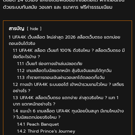
ด้วยระบบทันสมัย วอเลท และ ธนาคาร ฟรีค่าธรรมเนียม
สารบัญ
hide
1
UFA4K เว็บสล็อต ใหม่ล่าสุด 2026 สล็อตเว็บตรง แตกบ่อย
ถอนเงินได้จริง
1.1
UFA4K สล็อต เว็บแท้ 100% ดีจริงไหม ? สล็อตเว็บตรง มี
ข้อดีอะไรบ้าง ?
1.1.1
เว็บแท้ ช่องทางเข้าเล่นปลอดภัย
1.1.2
เกมสล็อตโบนัสแตกหนัก ลุ้นรับเงินแสนได้ทุกวัน
1.1.3
ทำรายการถอนเงินผ่านวอเลทได้ตลอดทั้งวัน
1.2
ทางเข้า UFA4K ระบบออโต้ เข้าหน้ารวมเกมไวไหม ? เสถียร
อย่างไร ?
1.3
UFA4K สล็อตเว็บตรง แตกง่าย ล่าสุดจริงไหม ? เบท 1
บาท แตกหนักอย่างไร ?
1.4
แนะนำ 6 เกมสล็อต UFA4K ทุนน้อยปั่นสนุก มีเกมไหนบ้าง
? โบนัสแตกบ่อยจริงไหม ?
1.4.1
Peach Banquet
1.4.2
Third Prince’s Journey