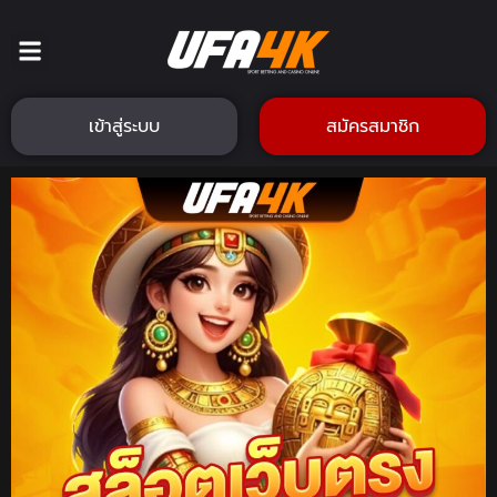
เข้าสู่ระบบ
สมัครสมาชิก