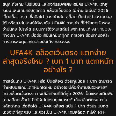
สนุก ทั้งเกม โปรโมชั่น และกิจกรรมพิเศษ สมัคร UFA4K เข้าสู่
ระบบ เล่นเกมครบทุกค่าย สล็อตเว็บตรง ไม่ผ่านเอเย่นต์ 2026
เว็บสล็อตตรง เชื่อถือได้ ทางเข้าเล่น สล็อต ปั่นง่ายด้วยระบบออ
โต้ หรือจะเล่นเองก็ได้เช่นกัน UFA4K ทางเข้า ที่ได้รับการรับรอง
ว่ามั่นคง โปร่งใส ระบบการใช้งานเสถียร์เพราะเกมแท้ API 100%
ทางเข้า UFA4K มือถือ สปินเกมได้ทุกที่ ทุกเวลา ช่องทางอิสระ
ทางการลงทุนและความบันเทิงครบวงจร
UFA4K สล็อตเว็บตรง แตกง่าย
ล่าสุดจริงไหม ? เบท 1 บาท แตกหนัก
อย่างไร ?
การเล่นเกม UFA4K หรือ ปั่นสล็อต ด้วยทุนน้อย 1 บาท สามารถ
ทำให้โบนัสเกมแตกหนักได้ไหม อย่างไร นี่คือคำถามในใจหลายๆ
คน สล็อตเว็บตรง ทางเลือกใหม่ที่ดีที่สุด 2026 เป็นแหล่งเดิมพัน
เกมสล็อต ชั้นนำเปิดให้เล่นครบทุกแบรนด์ เว็บสล็อตตรง ตาม
หลักสากล เชื่อถือได้ UFA4K สล็อต สปิน 1 บาท ด้วยระบบกด
เองจะดีที่สุดครับ และควรเป็น UFA4K เกมสล็อต ที่มีค่า RTP