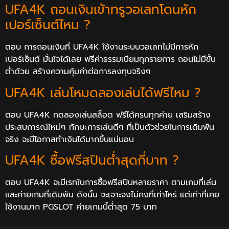
UFA4K ถอนเงินเข้าทรูวอเลทโดนหัก
เปอร์เซ็นต์ไหม ?
ตอบ การถอนเงินที่ UFA4K ใช้งานระบบวอเลทไม่มีการหัก
เปอร์เซ็นต์ มั่นใจได้เลย ฟรีค่าธรรมเนียมทุกรายการ ถอนไม่มีขั้น
ต่ำด้วย สร้างความคุ้มค่าต่อการลงทุนจริงๆ
UFA4K เล่นโหมดลองเล่นได้ฟรีไหม ?
ตอบ UFA4K ทดลองเล่นสล็อต ฟรีได้ครบทุกค่าย เสริมสร้าง
ประสบการณ์ใหม่ๆ ทักษะการเล่นดีๆ ที่เป็นตัวช่วยในการเดิมพัน
จริง จะมีโอกาสทำเงินได้มากขึ้นแน่นอน
UFA4K ซื้อฟรีสปินต่ำสุดกี่บาท ?
ตอบ UFA4K จะมีเรทในการซื้อฟรีสปินหลายราคา ตามเกมที่เล่น
และค่ายเกมที่เดิมพัน ดังนั้น จะเจาะจงไม่คงที่เท่าไหร่ แต่เท่าที่เคย
ใช้งานมาก PGSLOT ค่ายเกมนี้ต่ำสุด 75 บาท