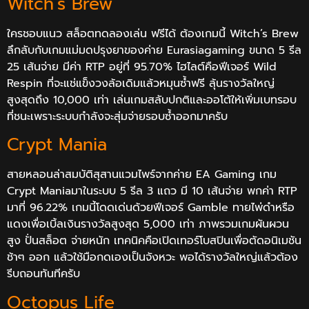
Witch’s Brew
ใครชอบแนว สล็อตทดลองเล่น ฟรีได้ ต้องเกมนี้ Witch’s Brew
ลึกลับกับเกมแม่มดปรุงยาของค่าย Eurasiagaming ขนาด 5 รีล
25 เส้นจ่าย มีค่า RTP อยู่ที่ 95.70% ไฮไลต์คือฟีเจอร์ Wild
Respin ที่จะแช่แข็งวงล้อเดิมแล้วหมุนซ้ำฟรี ลุ้นรางวัลใหญ่
สูงสุดถึง 10,000 เท่า เล่นเกมสลับปกติและออโต้ให้เพิ่มเบทรอบ
ที่ชนะเพราะระบบกำลังจะสุ่มจ่ายรอบซ้ำออกมาครับ
Crypt Mania
สายหลอนล่าสมบัติสุสานแวมไพร์จากค่าย EA Gaming เกม
Crypt Maniaมาในระบบ 5 รีล 3 แถว มี 10 เส้นจ่าย พกค่า RTP
มาที่ 96.22% เกมนี้โดดเด่นด้วยฟีเจอร์ Gamble ทายไพ่ดำหรือ
แดงเพื่อเบิ้ลเงินรางวัลสูงสุด 5,000 เท่า ภาพรวมเกมผันผวน
สูง ปั่นสล็อต จ่ายหนัก เทคนิคคือเปิดเทอร์โบสปินเพื่อตัดอนิเมชัน
ช้าๆ ออก แล้วใช้มือกดเองเป็นจังหวะ พอได้รางวัลใหญ่แล้วต้อง
รีบถอนทันทีครับ
Octopus Life