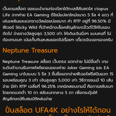
เว็บเกมสล็อต ขอแนะนำเกมท่องโลกใต้ทะเลสีสันสดใส ctopus
Life จากค่าย EA Gaming ดีไซน์แปลกใหม่ขนาด 5 รีล 4 แถว ที่
เล่นเพลินและแจกรางวัลย่อยบ่อยมาก ค่า RTP อยู่ที่ 96.50% มี
ฟีเจอร์ Sticky Wild ที่เจ้าหมึกจะล็อคสัญลักษณ์ไวด์ไว้ให้ในรอบ
ถัดไป จ่ายรางวัลสูงสุด 3,500 เท่า ให้เดินเงินนิ่งๆ แบบคงที่ ไม่
ต้องทบเบท เน้นเก็บกินสะสมยอดไปเรื่อยๆ เดี๋ยวเงินงอกเองครับ
Neptune Treasure
Neptune Treasure สล็อต เว็บตรง แตกง่าย ไม่มีขั้นต่ำ เกม
ระดับตำนานธีมเทพโพไซดอนของค่าย Joker Gaming และ EA
Gaming มาในระบบ 5 รีล 3 ขึ้นชื่อแตกง่ายฟีเจอร์ฟรีสปินแจก 15
รอบพร้อมคูณ 3 เท่า เงินสูงสุด 5,000 เท่า วิธีการชนะมี 10 เส้น
จ่าย มีค่า RTP เฉลี่ยที่ 96.25% เทคนิคสยบเกมนี้ คือการสลับเบท
โดยกดเบทต่ำ 10 ตา สลับเบทกลาง 5 ตา เพื่อกระตุ้นให้
สัญลักษณ์หีบสมบัติหล่นง่าย
ปั่นสล็อต UFA4K อย่างไรให้ได้ถอน