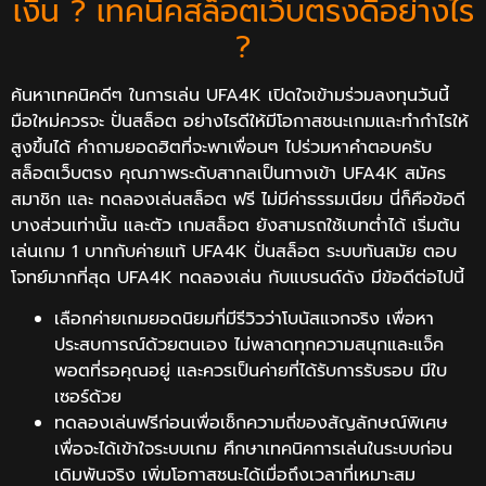
เงิน ? เทคนิคสล็อตเว็บตรงดีอย่างไร
?
ค้นหาเทคนิคดีๆ ในการเล่น UFA4K เปิดใจเข้ามร่วมลงทุนวันนี้
มือใหม่ควรจะ ปั่นสล็อต อย่างไรดีให้มีโอกาสชนะเกมและทำกำไรให้
สูงขึ้นได้ คำถามยอดฮิตที่จะพาเพื่อนๆ ไปร่วมหาคำตอบครับ
สล็อตเว็บตรง คุณภาพระดับสากลเป็นทางเข้า UFA4K สมัคร
สมาชิก และ ทดลองเล่นสล็อต ฟรี ไม่มีค่าธรรมเนียม นี่ก็คือข้อดี
บางส่วนเท่านั้น และตัว เกมสล็อต ยังสามรถใช้เบทต่ำได้ เริ่มต้น
เล่นเกม 1 บาทกับค่ายแท้ UFA4K ปั่นสล็อต ระบบทันสมัย ตอบ
โจทย์มากที่สุด UFA4K ทดลองเล่น กับแบรนด์ดัง มีข้อดีต่อไปนี้
เลือกค่ายเกมยอดนิยมที่มีรีวิวว่าโบนัสแจกจริง เพื่อหา
ประสบการณ์ด้วยตนเอง ไม่พลาดทุกความสนุกและแจ็ค
พอตที่รอคุณอยู่ และควรเป็นค่ายที่ได้รับการรับรอบ มีใบ
เซอร์ด้วย
ทดลองเล่นฟรีก่อนเพื่อเช็กความถี่ของสัญลักษณ์พิเศษ
เพื่อจะได้เข้าใจระบบเกม ศึกษาเทคนิคการเล่นในระบบก่อน
เดิมพันจริง เพิ่มโอกาสชนะได้เมื่อถึงเวลาที่เหมาะสม