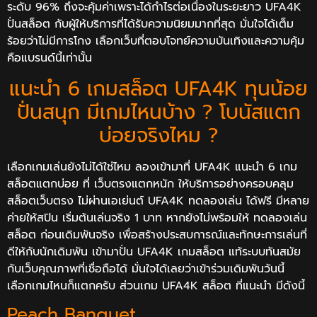
ระดับ 96% ถึงจะคุ้มค่าเพราะได้กำไรต่อเนื่องในระยะยาว UFA4K
ปั่นสล็อต กับผู้ให้บริการที่ได้รับความนิยมมากที่สุด มั่นใจได้เต็ม
ร้อยว่าไม่มีการโกง เลือกเว็บที่ตอบโจทย์ความบันเทิงและความคุ้ม
คือแบรนด์นี้เท่านั้น
แนะนำ 6 เกมสล็อต UFA4K ทุนน้อย
ปั่นสนุก มีเกมไหนบ้าง ? โบนัสแตก
บ่อยจริงไหม ?
เลือกเกมเล่นยังไม่ได้ใช่ไหม ลองเข้ามาที่ UFA4K แนะนำ 6 เกม
สล็อตแตกบ่อย ที่ เว็บตรงแตกหนัก ให้บริการอย่างครอบคลุม
สล็อตเว็บตรง ไม่ผ่านเอเย่นต์ UFA4K ทดลองเล่น ได้ฟรี มีหลาย
ค่ายให้สปิน เริ่มต้นเล่นจริง 1 บาท หากยังไม่พร้อมให้ ทดลองเล่น
สล็อต ก่อนเดิมพันจริง เพื่อสร้างประสบการณ์และทักษะการเล่นที่
ดีให้กับนักเดิมพัน เข้ามาปั่น UFA4K เกมสล็อต แท้ระบบทันสมัย
กับเว็บคุณภาพที่เชื่อถือได้ มั่นใจได้เลยว่าเข้าร่วมเดิมพันวันนี้
เลือกเกมไหนก็แตกครับ ส่วนเกม UFA4K สล็อต ที่แนะนำ มีดังนี้
Peach Banquet