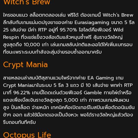
Witch’s Brew
ใครชอบแนว สล็อตทดลองเล่น ฟรีได้ ต้องเกมนี้ Witch’s Brew
ลึกลับกับเกมแม่มดปรุงยาของค่าย Eurasiagaming ขนาด 5 รีล
25 เส้นจ่าย มีค่า RTP อยู่ที่ 95.70% ไฮไลต์คือฟีเจอร์ Wild
Respin ที่จะแช่แข็งวงล้อเดิมแล้วหมุนซ้ำฟรี ลุ้นรางวัลใหญ่
สูงสุดถึง 10,000 เท่า เล่นเกมสลับปกติและออโต้ให้เพิ่มเบทรอบ
ที่ชนะเพราะระบบกำลังจะสุ่มจ่ายรอบซ้ำออกมาครับ
Crypt Mania
สายหลอนล่าสมบัติสุสานแวมไพร์จากค่าย EA Gaming เกม
Crypt Maniaมาในระบบ 5 รีล 3 แถว มี 10 เส้นจ่าย พกค่า RTP
มาที่ 96.22% เกมนี้โดดเด่นด้วยฟีเจอร์ Gamble ทายไพ่ดำหรือ
แดงเพื่อเบิ้ลเงินรางวัลสูงสุด 5,000 เท่า ภาพรวมเกมผันผวน
สูง ปั่นสล็อต จ่ายหนัก เทคนิคคือเปิดเทอร์โบสปินเพื่อตัดอนิเมชัน
ช้าๆ ออก แล้วใช้มือกดเองเป็นจังหวะ พอได้รางวัลใหญ่แล้วต้อง
รีบถอนทันทีครับ
Octopus Life