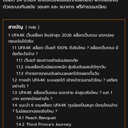
ด้วยระบบทันสมัย วอเลท และ ธนาคาร ฟรีค่าธรรมเนียม
สารบัญ
hide
1
UFA4K เว็บสล็อต ใหม่ล่าสุด 2026 สล็อตเว็บตรง แตกบ่อย
ถอนเงินได้จริง
1.1
UFA4K สล็อต เว็บแท้ 100% ดีจริงไหม ? สล็อตเว็บตรง มี
ข้อดีอะไรบ้าง ?
1.1.1
เว็บแท้ ช่องทางเข้าเล่นปลอดภัย
1.1.2
เกมสล็อตโบนัสแตกหนัก ลุ้นรับเงินแสนได้ทุกวัน
1.1.3
ทำรายการถอนเงินผ่านวอเลทได้ตลอดทั้งวัน
1.2
ทางเข้า UFA4K ระบบออโต้ เข้าหน้ารวมเกมไวไหม ? เสถียร
อย่างไร ?
1.3
UFA4K สล็อตเว็บตรง แตกง่าย ล่าสุดจริงไหม ? เบท 1
บาท แตกหนักอย่างไร ?
1.4
แนะนำ 6 เกมสล็อต UFA4K ทุนน้อยปั่นสนุก มีเกมไหนบ้าง
? โบนัสแตกบ่อยจริงไหม ?
1.4.1
Peach Banquet
1.4.2
Third Prince’s Journey