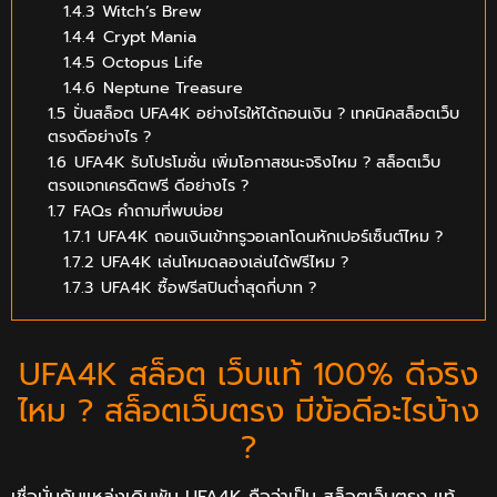
1.4.3
Witch’s Brew
1.4.4
Crypt Mania
1.4.5
Octopus Life
1.4.6
Neptune Treasure
1.5
ปั่นสล็อต UFA4K อย่างไรให้ได้ถอนเงิน ? เทคนิคสล็อตเว็บ
ตรงดีอย่างไร ?
1.6
UFA4K รับโปรโมชั่น เพิ่มโอกาสชนะจริงไหม ? สล็อตเว็บ
ตรงแจกเครดิตฟรี ดีอย่างไร ?
1.7
FAQs คำถามที่พบบ่อย
1.7.1
UFA4K ถอนเงินเข้าทรูวอเลทโดนหักเปอร์เซ็นต์ไหม ?
1.7.2
UFA4K เล่นโหมดลองเล่นได้ฟรีไหม ?
1.7.3
UFA4K ซื้อฟรีสปินต่ำสุดกี่บาท ?
UFA4K สล็อต เว็บแท้ 100% ดีจริง
ไหม ? สล็อตเว็บตรง มีข้อดีอะไรบ้าง
?
เชื่อมั่นกับแหล่งเดิมพัน UFA4K ถือว่าเป็น สล็อตเว็บตรง แท้