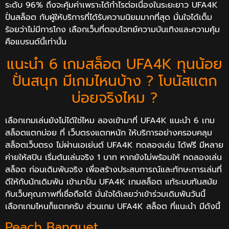
ระดับ 96% ถึงจะคุ้มค่าเพราะได้กำไรต่อเนื่องในระยะยาว UFA4K
ปั่นสล็อต กับผู้ให้บริการที่ได้รับความนิยมมากที่สุด มั่นใจได้เต็ม
ร้อยว่าไม่มีการโกง เลือกเว็บที่ตอบโจทย์ความบันเทิงและความคุ้ม
คือแบรนด์นี้เท่านั้น
แนะนำ 6 เกมสล็อต UFA4K ทุนน้อย
ปั่นสนุก มีเกมไหนบ้าง ? โบนัสแตก
บ่อยจริงไหม ?
เลือกเกมเล่นยังไม่ได้ใช่ไหม ลองเข้ามาที่ UFA4K แนะนำ 6 เกม
สล็อตแตกบ่อย ที่ เว็บตรงแตกหนัก ให้บริการอย่างครอบคลุม
สล็อตเว็บตรง ไม่ผ่านเอเย่นต์ UFA4K ทดลองเล่น ได้ฟรี มีหลาย
ค่ายให้สปิน เริ่มต้นเล่นจริง 1 บาท หากยังไม่พร้อมให้ ทดลองเล่น
สล็อต ก่อนเดิมพันจริง เพื่อสร้างประสบการณ์และทักษะการเล่นที่
ดีให้กับนักเดิมพัน เข้ามาปั่น UFA4K เกมสล็อต แท้ระบบทันสมัย
กับเว็บคุณภาพที่เชื่อถือได้ มั่นใจได้เลยว่าเข้าร่วมเดิมพันวันนี้
เลือกเกมไหนก็แตกครับ ส่วนเกม UFA4K สล็อต ที่แนะนำ มีดังนี้
Peach Banquet