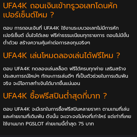
UFA4K ถอนเงินเข้าทรูวอเลทโดนหัก
เปอร์เซ็นต์ไหม ?
ตอบ การถอนเงินที่ UFA4K ใช้งานระบบวอเลทไม่มีการหัก
เปอร์เซ็นต์ มั่นใจได้เลย ฟรีค่าธรรมเนียมทุกรายการ ถอนไม่มีขั้น
ต่ำด้วย สร้างความคุ้มค่าต่อการลงทุนจริงๆ
UFA4K เล่นโหมดลองเล่นได้ฟรีไหม ?
ตอบ UFA4K ทดลองเล่นสล็อต ฟรีได้ครบทุกค่าย เสริมสร้าง
ประสบการณ์ใหม่ๆ ทักษะการเล่นดีๆ ที่เป็นตัวช่วยในการเดิมพัน
จริง จะมีโอกาสทำเงินได้มากขึ้นแน่นอน
UFA4K ซื้อฟรีสปินต่ำสุดกี่บาท ?
ตอบ UFA4K จะมีเรทในการซื้อฟรีสปินหลายราคา ตามเกมที่เล่น
และค่ายเกมที่เดิมพัน ดังนั้น จะเจาะจงไม่คงที่เท่าไหร่ แต่เท่าที่เคย
ใช้งานมาก PGSLOT ค่ายเกมนี้ต่ำสุด 75 บาท