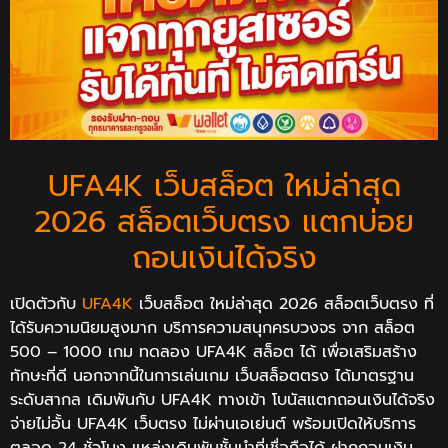
UFA4K เว็บสล็อต ใหม่ล่าสุด
2026 สล็อตเว็บตรง แตกบ่อย
ถอนเงินได้จริง
เปิดตัวกับ
UFA4K
เว็บสล็อต ใหม่ล่าสุด 2026 สล็อตเว็บตรง ที่
ได้รับความนิยมสูงมาก บริการความสนุกครบวงจร จาก สล็อต
500 – 1000 เกม ทดลอง UFA4K สล็อต ได้ เพื่อเสริมสร้าง
ทักษะที่ดี นอกจากนี้ในการเล่นเกม เว็บสล็อตตรง ได้มาตรฐาน
ระดับสากล เดิมพันกับ UFA4K ทางเข้า โบนัสแตกถอนเงินได้จริง
จ่ายไม่อั้น UFA4K เว็บตรง ไม่ผ่านเอเย่นต์ พร้อมเปิดให้บริการ
ตลอด 24 ชั่วโมง แหล่งเดิมพันชั้นนำที่เชื่อถือได้ ฝากถอนเงิน