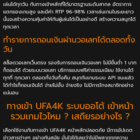
เล่นได้ทุกวัน กับทางเข้าหลักที่ได้มาตรฐานระดับสากล อัตราการ
แตกของเกมสูง และมีค่า RTP 96-98% เวลาเล่นเกมในระยะยาว
นั้นจะสร้างความคุ้มค่าให้กับผู้เล่นได้เป็นอย่างดี สร้างความสนุกได้
ทุกเวลา
ทำรายการถอนเงินผ่านวอเลทได้ตลอดทั้ง
วัน
สล็อตวอเลทเว็บตรง รองรับการถอนเงินวอเลท ไม่มีขั้นต่ำ 1 บาท
ก็ถอนได้ ด้วยระบบวอเลท บริการแบบฟรีค่าธรรมเนียม ใช้งานได้
ทุกที่ ทุกเวลา ตลอดทั้งวันทั้งคืน สนุกกับเกมระบบ API ชนะแล้ว
ได้กำไรก็ถอนเงินได้ จ่ายไม่อั้น จ่ายจริง ไม่มีการโกงสมาชิกอย่าง
แน่นอน
ทางเข้า UFA4K ระบบออโต้ เข้าหน้า
รวมเกมไวไหม ? เสถียรอย่างไร ?
เลือกใช้งานกับทางเข้า UFA4K หน้าหลักปลอดภัย มีการอัปเดต
ข่าวสารต่างๆ อย่างทันสมัย มั่นใจได้เลยว่าไม่มีพลาดทุกความ