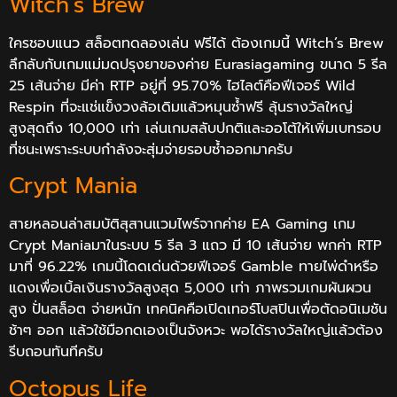
Witch’s Brew
ใครชอบแนว สล็อตทดลองเล่น ฟรีได้ ต้องเกมนี้ Witch’s Brew
ลึกลับกับเกมแม่มดปรุงยาของค่าย Eurasiagaming ขนาด 5 รีล
25 เส้นจ่าย มีค่า RTP อยู่ที่ 95.70% ไฮไลต์คือฟีเจอร์ Wild
Respin ที่จะแช่แข็งวงล้อเดิมแล้วหมุนซ้ำฟรี ลุ้นรางวัลใหญ่
สูงสุดถึง 10,000 เท่า เล่นเกมสลับปกติและออโต้ให้เพิ่มเบทรอบ
ที่ชนะเพราะระบบกำลังจะสุ่มจ่ายรอบซ้ำออกมาครับ
Crypt Mania
สายหลอนล่าสมบัติสุสานแวมไพร์จากค่าย EA Gaming เกม
Crypt Maniaมาในระบบ 5 รีล 3 แถว มี 10 เส้นจ่าย พกค่า RTP
มาที่ 96.22% เกมนี้โดดเด่นด้วยฟีเจอร์ Gamble ทายไพ่ดำหรือ
แดงเพื่อเบิ้ลเงินรางวัลสูงสุด 5,000 เท่า ภาพรวมเกมผันผวน
สูง ปั่นสล็อต จ่ายหนัก เทคนิคคือเปิดเทอร์โบสปินเพื่อตัดอนิเมชัน
ช้าๆ ออก แล้วใช้มือกดเองเป็นจังหวะ พอได้รางวัลใหญ่แล้วต้อง
รีบถอนทันทีครับ
Octopus Life