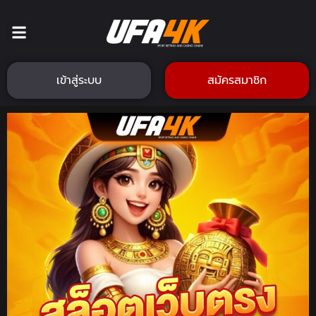
เข้าสู่ระบบ
สมัครสมาชิก