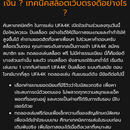
เงิน ? เทคนิคสล็อตเว็บตรงดีอย่างไร
?
ค้นหาเทคนิคดีๆ ในการเล่น UFA4K เปิดใจเข้ามร่วมลงทุนวันนี้
มือใหม่ควรจะ ปั่นสล็อต อย่างไรดีให้มีโอกาสชนะเกมและทำกำไรให้
สูงขึ้นได้ คำถามยอดฮิตที่จะพาเพื่อนๆ ไปร่วมหาคำตอบครับ
สล็อตเว็บตรง คุณภาพระดับสากลเป็นทางเข้า UFA4K สมัคร
สมาชิก และ ทดลองเล่นสล็อต ฟรี ไม่มีค่าธรรมเนียม นี่ก็คือข้อดี
บางส่วนเท่านั้น และตัว เกมสล็อต ยังสามรถใช้เบทต่ำได้ เริ่มต้น
เล่นเกม 1 บาทกับค่ายแท้ UFA4K ปั่นสล็อต ระบบทันสมัย ตอบ
โจทย์มากที่สุด UFA4K ทดลองเล่น กับแบรนด์ดัง มีข้อดีต่อไปนี้
เลือกค่ายเกมยอดนิยมที่มีรีวิวว่าโบนัสแจกจริง เพื่อหา
ประสบการณ์ด้วยตนเอง ไม่พลาดทุกความสนุกและแจ็ค
พอตที่รอคุณอยู่ และควรเป็นค่ายที่ได้รับการรับรอบ มีใบ
เซอร์ด้วย
ทดลองเล่นฟรีก่อนเพื่อเช็กความถี่ของสัญลักษณ์พิเศษ
เพื่อจะได้เข้าใจระบบเกม ศึกษาเทคนิคการเล่นในระบบก่อน
เดิมพันจริง เพิ่มโอกาสชนะได้เมื่อถึงเวลาที่เหมาะสม