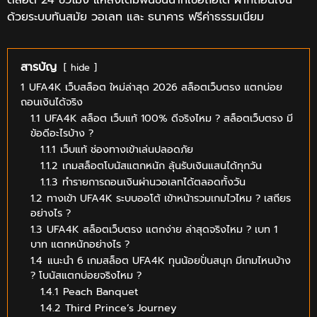
ด้วยระบบทันสมัย วอเลท และ ธนาคาร ฟรีค่าธรรมเนียม
สารบัญ
hide
1
UFA4K เว็บสล็อต ใหม่ล่าสุด 2026 สล็อตเว็บตรง แตกบ่อย
ถอนเงินได้จริง
1.1
UFA4K สล็อต เว็บแท้ 100% ดีจริงไหม ? สล็อตเว็บตรง มี
ข้อดีอะไรบ้าง ?
1.1.1
เว็บแท้ ช่องทางเข้าเล่นปลอดภัย
1.1.2
เกมสล็อตโบนัสแตกหนัก ลุ้นรับเงินแสนได้ทุกวัน
1.1.3
ทำรายการถอนเงินผ่านวอเลทได้ตลอดทั้งวัน
1.2
ทางเข้า UFA4K ระบบออโต้ เข้าหน้ารวมเกมไวไหม ? เสถียร
อย่างไร ?
1.3
UFA4K สล็อตเว็บตรง แตกง่าย ล่าสุดจริงไหม ? เบท 1
บาท แตกหนักอย่างไร ?
1.4
แนะนำ 6 เกมสล็อต UFA4K ทุนน้อยปั่นสนุก มีเกมไหนบ้าง
? โบนัสแตกบ่อยจริงไหม ?
1.4.1
Peach Banquet
1.4.2
Third Prince’s Journey