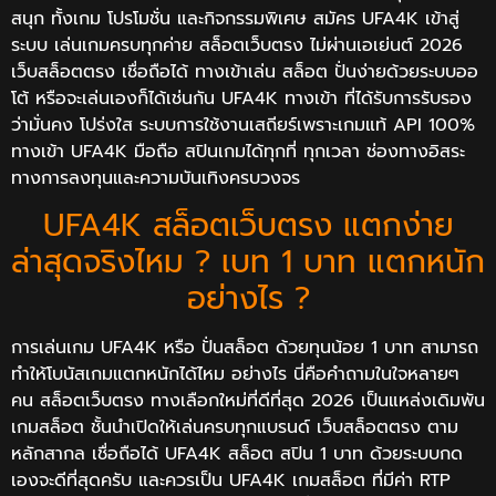
สนุก ทั้งเกม โปรโมชั่น และกิจกรรมพิเศษ สมัคร UFA4K เข้าสู่
ระบบ เล่นเกมครบทุกค่าย สล็อตเว็บตรง ไม่ผ่านเอเย่นต์ 2026
เว็บสล็อตตรง เชื่อถือได้ ทางเข้าเล่น สล็อต ปั่นง่ายด้วยระบบออ
โต้ หรือจะเล่นเองก็ได้เช่นกัน UFA4K ทางเข้า ที่ได้รับการรับรอง
ว่ามั่นคง โปร่งใส ระบบการใช้งานเสถียร์เพราะเกมแท้ API 100%
ทางเข้า UFA4K มือถือ สปินเกมได้ทุกที่ ทุกเวลา ช่องทางอิสระ
ทางการลงทุนและความบันเทิงครบวงจร
UFA4K สล็อตเว็บตรง แตกง่าย
ล่าสุดจริงไหม ? เบท 1 บาท แตกหนัก
อย่างไร ?
การเล่นเกม UFA4K หรือ ปั่นสล็อต ด้วยทุนน้อย 1 บาท สามารถ
ทำให้โบนัสเกมแตกหนักได้ไหม อย่างไร นี่คือคำถามในใจหลายๆ
คน สล็อตเว็บตรง ทางเลือกใหม่ที่ดีที่สุด 2026 เป็นแหล่งเดิมพัน
เกมสล็อต ชั้นนำเปิดให้เล่นครบทุกแบรนด์ เว็บสล็อตตรง ตาม
หลักสากล เชื่อถือได้ UFA4K สล็อต สปิน 1 บาท ด้วยระบบกด
เองจะดีที่สุดครับ และควรเป็น UFA4K เกมสล็อต ที่มีค่า RTP