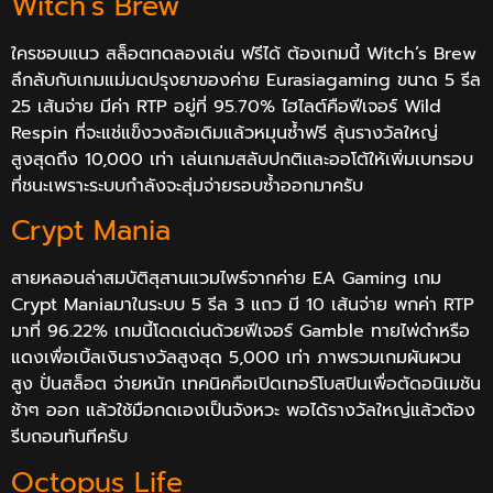
Witch’s Brew
ใครชอบแนว สล็อตทดลองเล่น ฟรีได้ ต้องเกมนี้ Witch’s Brew
ลึกลับกับเกมแม่มดปรุงยาของค่าย Eurasiagaming ขนาด 5 รีล
25 เส้นจ่าย มีค่า RTP อยู่ที่ 95.70% ไฮไลต์คือฟีเจอร์ Wild
Respin ที่จะแช่แข็งวงล้อเดิมแล้วหมุนซ้ำฟรี ลุ้นรางวัลใหญ่
สูงสุดถึง 10,000 เท่า เล่นเกมสลับปกติและออโต้ให้เพิ่มเบทรอบ
ที่ชนะเพราะระบบกำลังจะสุ่มจ่ายรอบซ้ำออกมาครับ
Crypt Mania
สายหลอนล่าสมบัติสุสานแวมไพร์จากค่าย EA Gaming เกม
Crypt Maniaมาในระบบ 5 รีล 3 แถว มี 10 เส้นจ่าย พกค่า RTP
มาที่ 96.22% เกมนี้โดดเด่นด้วยฟีเจอร์ Gamble ทายไพ่ดำหรือ
แดงเพื่อเบิ้ลเงินรางวัลสูงสุด 5,000 เท่า ภาพรวมเกมผันผวน
สูง ปั่นสล็อต จ่ายหนัก เทคนิคคือเปิดเทอร์โบสปินเพื่อตัดอนิเมชัน
ช้าๆ ออก แล้วใช้มือกดเองเป็นจังหวะ พอได้รางวัลใหญ่แล้วต้อง
รีบถอนทันทีครับ
Octopus Life