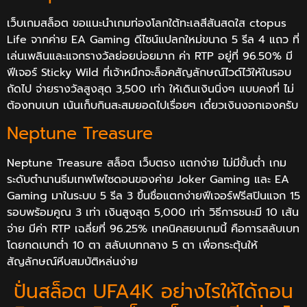
เว็บเกมสล็อต ขอแนะนำเกมท่องโลกใต้ทะเลสีสันสดใส ctopus
Life จากค่าย EA Gaming ดีไซน์แปลกใหม่ขนาด 5 รีล 4 แถว ที่
เล่นเพลินและแจกรางวัลย่อยบ่อยมาก ค่า RTP อยู่ที่ 96.50% มี
ฟีเจอร์ Sticky Wild ที่เจ้าหมึกจะล็อคสัญลักษณ์ไวด์ไว้ให้ในรอบ
ถัดไป จ่ายรางวัลสูงสุด 3,500 เท่า ให้เดินเงินนิ่งๆ แบบคงที่ ไม่
ต้องทบเบท เน้นเก็บกินสะสมยอดไปเรื่อยๆ เดี๋ยวเงินงอกเองครับ
Neptune Treasure
Neptune Treasure สล็อต เว็บตรง แตกง่าย ไม่มีขั้นต่ำ เกม
ระดับตำนานธีมเทพโพไซดอนของค่าย Joker Gaming และ EA
Gaming มาในระบบ 5 รีล 3 ขึ้นชื่อแตกง่ายฟีเจอร์ฟรีสปินแจก 15
รอบพร้อมคูณ 3 เท่า เงินสูงสุด 5,000 เท่า วิธีการชนะมี 10 เส้น
จ่าย มีค่า RTP เฉลี่ยที่ 96.25% เทคนิคสยบเกมนี้ คือการสลับเบท
โดยกดเบทต่ำ 10 ตา สลับเบทกลาง 5 ตา เพื่อกระตุ้นให้
สัญลักษณ์หีบสมบัติหล่นง่าย
ปั่นสล็อต UFA4K อย่างไรให้ได้ถอน