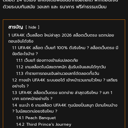
ด้วยระบบทันสมัย วอเลท และ ธนาคาร ฟรีค่าธรรมเนียม
สารบัญ
hide
1
UFA4K เว็บสล็อต ใหม่ล่าสุด 2026 สล็อตเว็บตรง แตกบ่อย
ถอนเงินได้จริง
1.1
UFA4K สล็อต เว็บแท้ 100% ดีจริงไหม ? สล็อตเว็บตรง มี
ข้อดีอะไรบ้าง ?
1.1.1
เว็บแท้ ช่องทางเข้าเล่นปลอดภัย
1.1.2
เกมสล็อตโบนัสแตกหนัก ลุ้นรับเงินแสนได้ทุกวัน
1.1.3
ทำรายการถอนเงินผ่านวอเลทได้ตลอดทั้งวัน
1.2
ทางเข้า UFA4K ระบบออโต้ เข้าหน้ารวมเกมไวไหม ? เสถียร
อย่างไร ?
1.3
UFA4K สล็อตเว็บตรง แตกง่าย ล่าสุดจริงไหม ? เบท 1
บาท แตกหนักอย่างไร ?
1.4
แนะนำ 6 เกมสล็อต UFA4K ทุนน้อยปั่นสนุก มีเกมไหนบ้าง
? โบนัสแตกบ่อยจริงไหม ?
1.4.1
Peach Banquet
1.4.2
Third Prince’s Journey