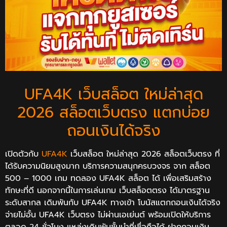
UFA4K เว็บสล็อต ใหม่ล่าสุด
2026 สล็อตเว็บตรง แตกบ่อย
ถอนเงินได้จริง
เปิดตัวกับ
UFA4K
เว็บสล็อต ใหม่ล่าสุด 2026 สล็อตเว็บตรง ที่
ได้รับความนิยมสูงมาก บริการความสนุกครบวงจร จาก สล็อต
500 – 1000 เกม ทดลอง UFA4K สล็อต ได้ เพื่อเสริมสร้าง
ทักษะที่ดี นอกจากนี้ในการเล่นเกม เว็บสล็อตตรง ได้มาตรฐาน
ระดับสากล เดิมพันกับ UFA4K ทางเข้า โบนัสแตกถอนเงินได้จริง
จ่ายไม่อั้น UFA4K เว็บตรง ไม่ผ่านเอเย่นต์ พร้อมเปิดให้บริการ
ตลอด 24 ชั่วโมง แหล่งเดิมพันชั้นนำที่เชื่อถือได้ ฝากถอนเงิน