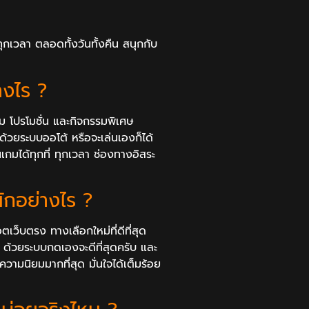
กเวลา ตลอดทั้งวันทั้งคืน สนุกกับ
างไร ?
ม โปรโมชั่น และกิจกรรมพิเศษ
ด้วยระบบออโต้ หรือจะเล่นเองก็ได้
กมได้ทุกที่ ทุกเวลา ช่องทางอิสระ
ักอย่างไร ?
ว็บตรง ทางเลือกใหม่ที่ดีที่สุด
 ด้วยระบบกดเองจะดีที่สุดครับ และ
ความนิยมมากที่สุด มั่นใจได้เต็มร้อย