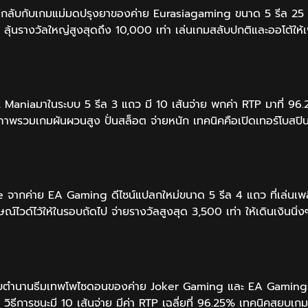
กลับกับเกมแม่มดปรุงยาของค่าย Eurasiagaming ขนาด 5 รีล 25 เส้
รี ลุ้นรางวัลใหญ่สูงสุดถึง 10,000 เท่า เล่นเกมสลับปกติและออโต้ให้
niaมาในระบบ 5 รีล 3 แถว มี 10 เส้นจ่าย พกค่า RTP มาที่ 96.22
าพรวมเกมผันผวนสูง ปั่นสล็อต จ่ายหนัก เทคนิคคือเปิดเทอร์โบสปินเ
 จากค่าย EA Gaming ดีไซน์แปลกใหม่ขนาด 5 รีล 4 แถว ที่เล่นเพ
ษณ์ไวด์ไว้ให้ในรอบถัดไป จ่ายรางวัลสูงสุด 3,500 เท่า ให้เดินเงินนิ่
ดับตำนานธีมเทพโพไซดอนของค่าย Joker Gaming และ EA Gaming มา
 วิธีการชนะมี 10 เส้นจ่าย มีค่า RTP เฉลี่ยที่ 96.25% เทคนิคสยบเก