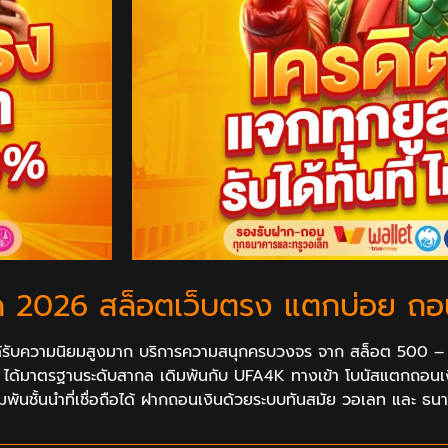
ุด 2026 สล็อตเว็บตรง แตกบ่อย ถอน
ี่ได้รับความนิยมสูงมาก บริการความสนุกครบวงจร จาก สล็อต 50
ตรง ได้มาตรฐานระดับสากล เดิมพันกับ UFA4K ทางเข้า โบนัสแตกถอนเงิ
มพันชั้นนำที่เชื่อถือได้ ฝากถอนเงินด้วยระบบทันสมัย วอเลท และ ธน