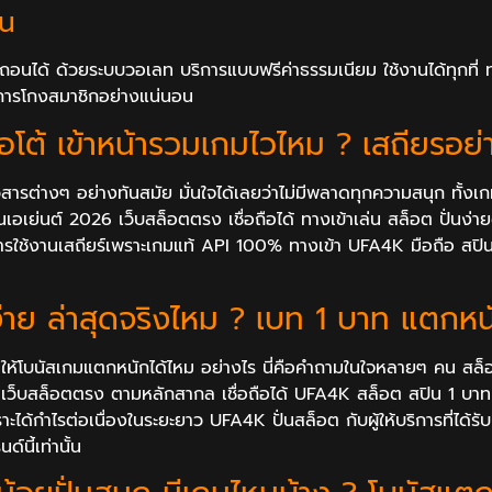
ัน
อนได้ ด้วยระบบวอเลท บริการแบบฟรีค่าธรรมเนียม ใช้งานได้ทุกที่ ทุ
่มีการโกงสมาชิกอย่างแน่นอน
ต้ เข้าหน้ารวมเกมไวไหม ? เสถียรอย่
ารต่างๆ อย่างทันสมัย มั่นใจได้เลยว่าไม่มีพลาดทุกความสนุก ทั้งเก
เอเย่นต์ 2026 เว็บสล็อตตรง เชื่อถือได้ ทางเข้าเล่น สล็อต ปั่นง่าย
บการใช้งานเสถียร์เพราะเกมแท้ API 100% ทางเข้า UFA4K มือถือ สปินเ
ย ล่าสุดจริงไหม ? เบท 1 บาท แตกหน
้โบนัสเกมแตกหนักได้ไหม อย่างไร นี่คือคำถามในใจหลายๆ คน สล็อตเ
์ เว็บสล็อตตรง ตามหลักสากล เชื่อถือได้ UFA4K สล็อต สปิน 1 บาท
ด้กำไรต่อเนื่องในระยะยาว UFA4K ปั่นสล็อต กับผู้ให้บริการที่ได้รับ
์นี้เท่านั้น