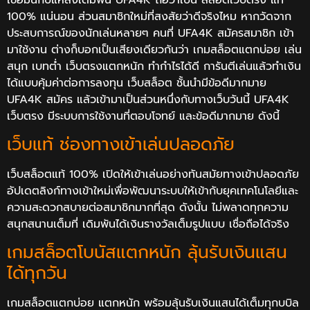
100% แน่นอน ส่วนสมาชิกใหม่ที่สงสัยว่าดีจริงไหม หากวัดจาก
ประสบการณ์ของนักเล่นหลายๆ คนที่ UFA4K สมัครสมาชิก เข้า
มาใช้งาน ต่างก็บอกเป็นเสียงเดียวกันว่า เกมสล็อตแตกบ่อย เล่น
สนุก เบทต่ำ เว็บตรงแตกหนัก ทำกำไรได้ดี การันตีเล่นแล้วทำเงิน
ได้แบบคุ้มค่าต่อการลงทุน เว็บสล็อต ชั้นนำมีข้อดีมากมาย
UFA4K สมัคร แล้วเข้ามาเป็นส่วนหนึ่งกับทางเว็บวันนี้ UFA4K
เว็บตรง มีระบบการใช้งานที่ตอบโจทย์ และข้อดีมากมาย ดังนี้
เว็บแท้ ช่องทางเข้าเล่นปลอดภัย
เว็บสล็อตแท้ 100% เปิดให้เข้าเล่นอย่างทันสมัยทางเข้าปลอดภัย
อัปเดตลิงก์ทางเข้าใหม่เพื่อพัฒนาระบบให้เข้ากับยุคเทคโนโลยีและ
ความสะดวกสบายต่อสมาชิกมากที่สุด ดังนั้น ไม่พลาดทุกความ
สนุกสนานเต็มที่ เดิมพันได้เงินรางวัลเต็มรูปแบบ เชื่อถือได้จริง
เกมสล็อตโบนัสแตกหนัก ลุ้นรับเงินแสน
ได้ทุกวัน
เกมสล็อตแตกบ่อย แตกหนัก พร้อมลุ้นรับเงินแสนได้เต็มทุกบบิล