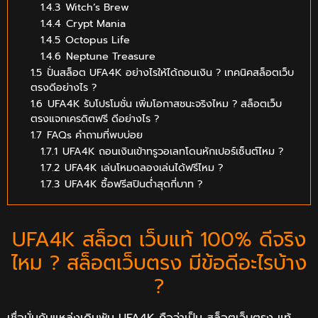
1.4.3
Witch’s Brew
1.4.4
Crypt Mania
1.4.5
Octopus Life
1.4.6
Neptune Treasure
1.5
ปั่นสล็อต UFA4K อย่างไรให้ได้ถอนเงิน ? เทคนิคสล็อตเว็บ
ตรงดีอย่างไร ?
1.6
UFA4K รับโปรโมชั่น เพิ่มโอกาสชนะจริงไหม ? สล็อตเว็บ
ตรงแจกเครดิตฟรี ดีอย่างไร ?
1.7
FAQs คำถามที่พบบ่อย
1.7.1
UFA4K ถอนเงินเข้าทรูวอเลทโดนหักเปอร์เซ็นต์ไหม ?
1.7.2
UFA4K เล่นโหมดลองเล่นได้ฟรีไหม ?
1.7.3
UFA4K ซื้อฟรีสปินต่ำสุดกี่บาท ?
UFA4K สล็อต เว็บแท้ 100% ดีจริง
ไหม ? สล็อตเว็บตรง มีข้อดีอะไรบ้าง
?
เชื่อมั่นกับแหล่งเดิมพัน UFA4K ถือว่าเป็น สล็อตเว็บตรง แท้