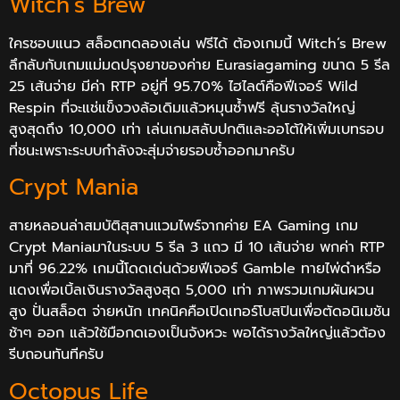
Witch’s Brew
ใครชอบแนว สล็อตทดลองเล่น ฟรีได้ ต้องเกมนี้ Witch’s Brew
ลึกลับกับเกมแม่มดปรุงยาของค่าย Eurasiagaming ขนาด 5 รีล
25 เส้นจ่าย มีค่า RTP อยู่ที่ 95.70% ไฮไลต์คือฟีเจอร์ Wild
Respin ที่จะแช่แข็งวงล้อเดิมแล้วหมุนซ้ำฟรี ลุ้นรางวัลใหญ่
สูงสุดถึง 10,000 เท่า เล่นเกมสลับปกติและออโต้ให้เพิ่มเบทรอบ
ที่ชนะเพราะระบบกำลังจะสุ่มจ่ายรอบซ้ำออกมาครับ
Crypt Mania
สายหลอนล่าสมบัติสุสานแวมไพร์จากค่าย EA Gaming เกม
Crypt Maniaมาในระบบ 5 รีล 3 แถว มี 10 เส้นจ่าย พกค่า RTP
มาที่ 96.22% เกมนี้โดดเด่นด้วยฟีเจอร์ Gamble ทายไพ่ดำหรือ
แดงเพื่อเบิ้ลเงินรางวัลสูงสุด 5,000 เท่า ภาพรวมเกมผันผวน
สูง ปั่นสล็อต จ่ายหนัก เทคนิคคือเปิดเทอร์โบสปินเพื่อตัดอนิเมชัน
ช้าๆ ออก แล้วใช้มือกดเองเป็นจังหวะ พอได้รางวัลใหญ่แล้วต้อง
รีบถอนทันทีครับ
Octopus Life