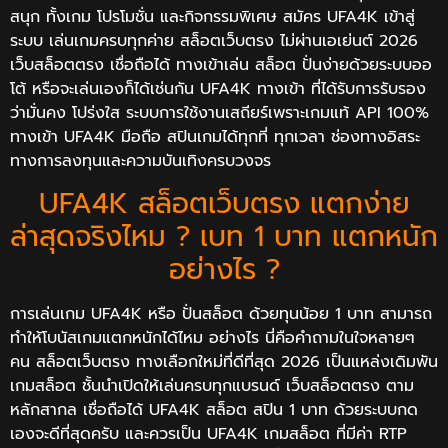
สนุก ทั้งเกม โปรโมชั่น และกิจกรรมพิเศษ สมัคร UFA4K เข้าสู่
ระบบ เล่นเกมครบทุกค่าย สล็อตเว็บตรง ไม่ผ่านเอเย่นต์ 2026
เว็บสล็อตตรง เชื่อถือได้ ทางเข้าเล่น สล็อต ปั่นง่ายด้วยระบบออ
โต้ หรือจะเล่นเองก็ได้เช่นกัน UFA4K ทางเข้า ที่ได้รับการรับรอง
ว่ามั่นคง โปร่งใส ระบบการใช้งานเสถียร์เพราะเกมแท้ API 100%
ทางเข้า UFA4K มือถือ สปินเกมได้ทุกที่ ทุกเวลา ช่องทางอิสระ
ทางการลงทุนและความบันเทิงครบวงจร
UFA4K สล็อตเว็บตรง แตกง่าย
ล่าสุดจริงไหม ? เบท 1 บาท แตกหนัก
อย่างไร ?
การเล่นเกม UFA4K หรือ ปั่นสล็อต ด้วยทุนน้อย 1 บาท สามารถ
ทำให้โบนัสเกมแตกหนักได้ไหม อย่างไร นี่คือคำถามในใจหลายๆ
คน สล็อตเว็บตรง ทางเลือกใหม่ที่ดีที่สุด 2026 เป็นแหล่งเดิมพัน
เกมสล็อต ชั้นนำเปิดให้เล่นครบทุกแบรนด์ เว็บสล็อตตรง ตาม
หลักสากล เชื่อถือได้ UFA4K สล็อต สปิน 1 บาท ด้วยระบบกด
เองจะดีที่สุดครับ และควรเป็น UFA4K เกมสล็อต ที่มีค่า RTP