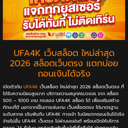
UFA4K เว็บสล็อต ใหม่ล่าสุด
2026 สล็อตเว็บตรง แตกบ่อย
ถอนเงินได้จริง
เปิดตัวกับ
UFA4K
เว็บสล็อต ใหม่ล่าสุด 2026 สล็อตเว็บตรง ที่
ได้รับความนิยมสูงมาก บริการความสนุกครบวงจร จาก สล็อต
500 – 1000 เกม ทดลอง UFA4K สล็อต ได้ เพื่อเสริมสร้าง
ทักษะที่ดี นอกจากนี้ในการเล่นเกม เว็บสล็อตตรง ได้มาตรฐาน
ระดับสากล เดิมพันกับ UFA4K ทางเข้า โบนัสแตกถอนเงินได้จริง
จ่ายไม่อั้น UFA4K เว็บตรง ไม่ผ่านเอเย่นต์ พร้อมเปิดให้บริการ
ตลอด 24 ชั่วโมง แหล่งเดิมพันชั้นนำที่เชื่อถือได้ ฝากถอนเงิน