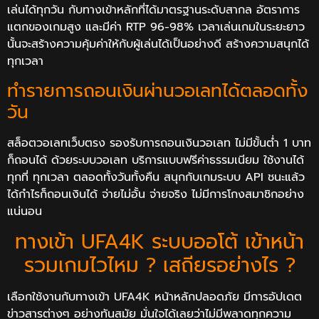
เล่นได้ทุกวัน กับทางเข้าหลักที่ได้มาตรฐานระดับสากล อัตราการ
แตกของเกมสูง และมีค่า RTP 96-98% เวลาเล่นเกมในระยะยาว
นั้นจะสร้างความคุ้มค่าให้กับผู้เล่นได้เป็นอย่างดี สร้างความสนุกได้
ทุกเวลา
ทำรายการถอนเงินผ่านวอเลทได้ตลอดทั้ง
วัน
สล็อตวอเลทเว็บตรง รองรับการถอนเงินวอเลท ไม่มีขั้นต่ำ 1 บาท
ก็ถอนได้ ด้วยระบบวอเลท บริการแบบฟรีค่าธรรมเนียม ใช้งานได้
ทุกที่ ทุกเวลา ตลอดทั้งวันทั้งคืน สนุกกับเกมระบบ API ชนะแล้ว
ได้กำไรก็ถอนเงินได้ จ่ายไม่อั้น จ่ายจริง ไม่มีการโกงสมาชิกอย่าง
แน่นอน
ทางเข้า UFA4K ระบบออโต้ เข้าหน้า
รวมเกมไวไหม ? เสถียรอย่างไร ?
เลือกใช้งานกับทางเข้า UFA4K หน้าหลักปลอดภัย มีการอัปเดต
ข่าวสารต่างๆ อย่างทันสมัย มั่นใจได้เลยว่าไม่มีพลาดทุกความ